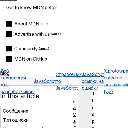
Get to know MDN better
About MDN
Advertise with us
Community
MDN on GitHub
Веб-
X.prototype
Blog
Справочник
JavaScript
технологии
called on
JavaScript
по
ссылки на
для
incompatibl
JavaScript
ошибки
разработчиков
type
T
In this article
J
h
a
i
Сообщение
v
s
Тип ошибки
a
p