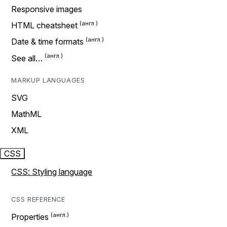
Responsive images
HTML cheatsheet
Date & time formats
See all…
MARKUP LANGUAGES
SVG
MathML
XML
CSS
CSS: Styling language
CSS REFERENCE
Properties