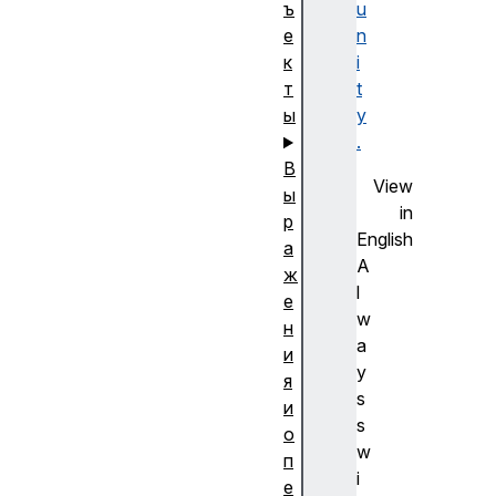
ъ
u
е
n
к
i
т
t
ы
y
.
В
View
ы
in
р
English
а
A
ж
l
е
w
н
a
и
y
я
s
и
s
о
w
п
i
е