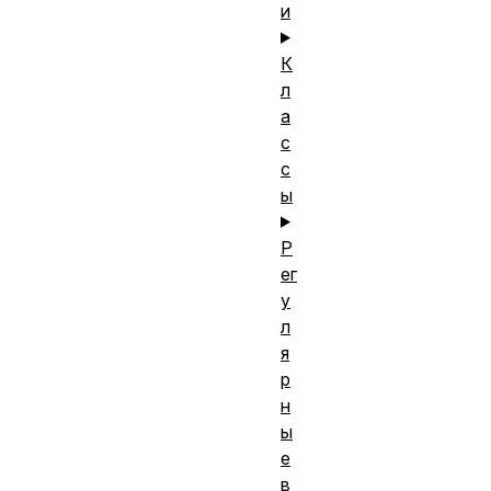
и
К
л
а
с
с
ы
Р
ег
у
л
я
р
н
ы
е
в