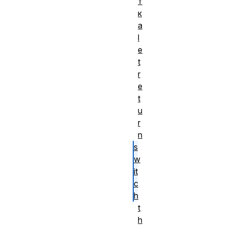
т
к
а
l
e
t
r
e
t
u
r
n
s
w
it
c
h
t
h