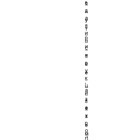
в
с
т
н
а
у
я
т
и
р
н
и
с
н
т
р
е
у
ё
к
,
ц
а
и
з
я
а
e
x
т
p
е
o
м
rt