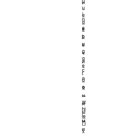
n
и
u
,
e
п
d
е
e
р
b
u
е
g
ч
g
и
e
с
r
л
d
е
o
...
н
w
н
hi
ы
le
м
П
и
у