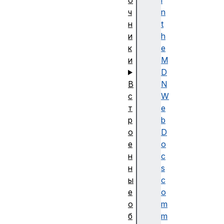
о
i
ч
n
н
t
и
h
к
e
и
M
D
В
N
с
W
т
e
р
b
о
D
е
o
н
c
н
s
ы
c
е
o
о
m
б
m