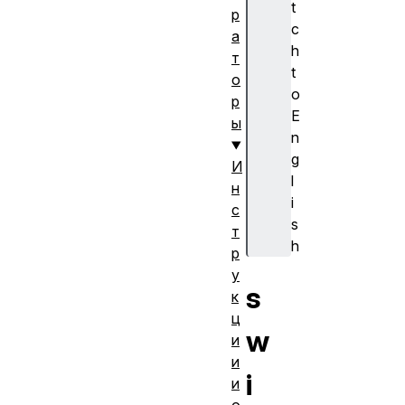
t
р
c
а
h
т
t
о
o
р
E
ы
n
g
И
l
н
i
с
s
т
h
р
у
s
к
ц
w
и
и
i
и