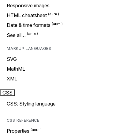
Responsive images
HTML cheatsheet
Date & time formats
See all…
MARKUP LANGUAGES
SVG
MathML
XML
CSS
CSS: Styling language
CSS REFERENCE
Properties