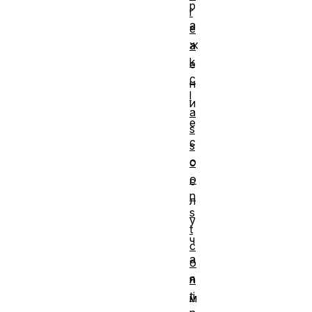
р
r
а
e
ж
a
k
е
c
н
l
и
a
е
s
с
s
о
c
o
с
n
л
s
у
t
ч
c
а
o
я
n
ti
м