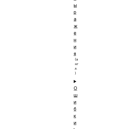
ы
р
а
ж
е
н
и
я
О
ш
и
б
к
и