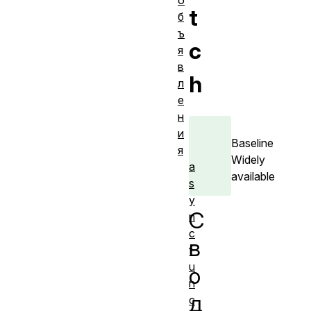
о
t
б
ъ
c
я
в
h
л
е
н
и
Baseline
я
Widely
a
available
s
y
С
n
c
в
f
u
о
n
д
c