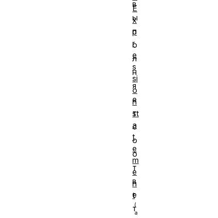
в
E
ы
x
п
p
r
о
e
л
s
н
si
я
o
е
n
т
st
a
с
t
о
e
о
m
т
e
в
n
е
t
т