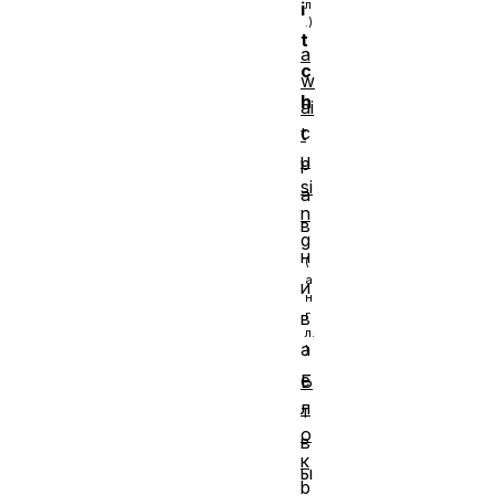
i
t
a
c
w
h
ai
с
t
u
р
si
а
n
в
g
н
и
в
а
е
Б
л
т
о
в
к
ы
b