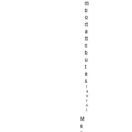
m
p
o
rt
a
tt
ri
b
u
t
e
s
М
е