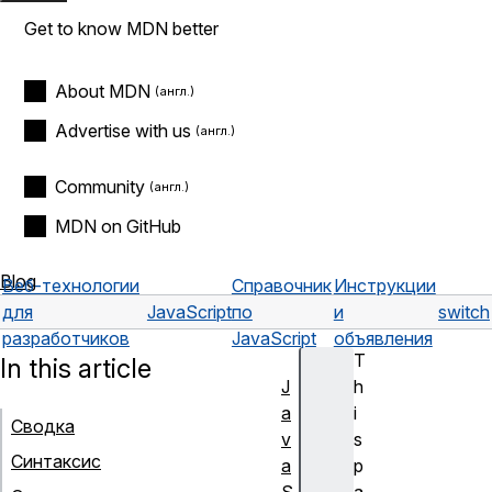
Get to know MDN better
About MDN
Advertise with us
Community
MDN on GitHub
Blog
Веб-технологии
Справочник
Инструкции
для
JavaScript
по
и
switch
разработчиков
JavaScript
объявления
T
In this article
J
h
a
i
Сводка
v
s
Синтаксис
a
p