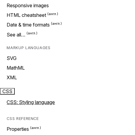
Responsive images
HTML cheatsheet
Date & time formats
See all…
MARKUP LANGUAGES
SVG
MathML
XML
CSS
CSS: Styling language
CSS REFERENCE
Properties