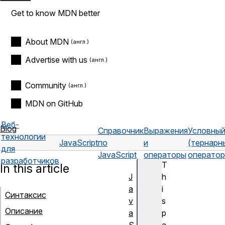
Get to know MDN better
About MDN
Advertise with us
Community
MDN on GitHub
Веб-
Blog
Справочник
Выражения
Условны
технологии
JavaScript
по
и
(тернарн
для
JavaScript
операторы
оператор
разработчиков
T
In this article
J
h
a
i
Синтаксис
v
s
Описание
a
p