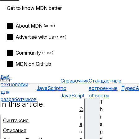
Get to know MDN better
About MDN
Advertise with us
Community
MDN on GitHub
Веб-
Blog
Справочник
Стандартные
технологии
JavaScript
по
встроенные
TypedA
для
JavaScript
объекты
разработчиков
T
In this article
С
h
т
i
Синтаксис
а
s
Описание
н
p