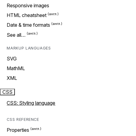
Responsive images
HTML cheatsheet
Date & time formats
See all…
MARKUP LANGUAGES
SVG
MathML
XML
CSS
CSS: Styling language
CSS REFERENCE
Properties