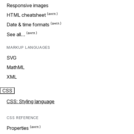
Responsive images
HTML cheatsheet
Date & time formats
See all…
MARKUP LANGUAGES
SVG
MathML
XML
CSS
CSS: Styling language
CSS REFERENCE
Properties