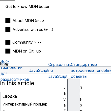
Get to know MDN better
About MDN
Advertise with us
Community
MDN on GitHub
Веб-
Blog
Справочник
Стандартные
технологии
JavaScript
по
встроенные
undefin
для
JavaScript
объекты
разработчиков
T
In this article
J
h
a
i
Сводка
v
s
Интерактивный пример
a
p