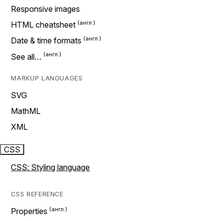
Responsive images
HTML cheatsheet
Date & time formats
See all…
MARKUP LANGUAGES
SVG
MathML
XML
CSS
CSS: Styling language
CSS REFERENCE
Properties