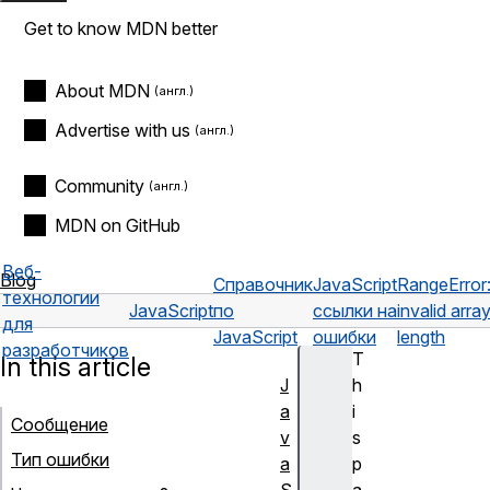
Get to know MDN better
About MDN
Advertise with us
Community
MDN on GitHub
Веб-
Blog
Справочник
JavaScript
RangeError
технологии
JavaScript
по
ссылки на
invalid arra
для
JavaScript
ошибки
length
разработчиков
T
In this article
J
h
a
i
Сообщение
v
s
Тип ошибки
a
p