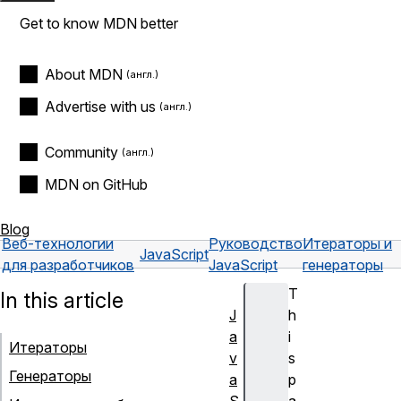
Get to know MDN better
About MDN
Advertise with us
Community
MDN on GitHub
Blog
Веб-технологии
Руководство
Итераторы и
JavaScript
для разработчиков
JavaScript
генераторы
T
In this article
J
h
a
i
Итераторы
v
s
Генераторы
a
p