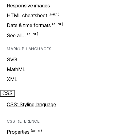
Responsive images
HTML cheatsheet
Date & time formats
See all…
MARKUP LANGUAGES
SVG
MathML
XML
CSS
CSS: Styling language
CSS REFERENCE
Properties