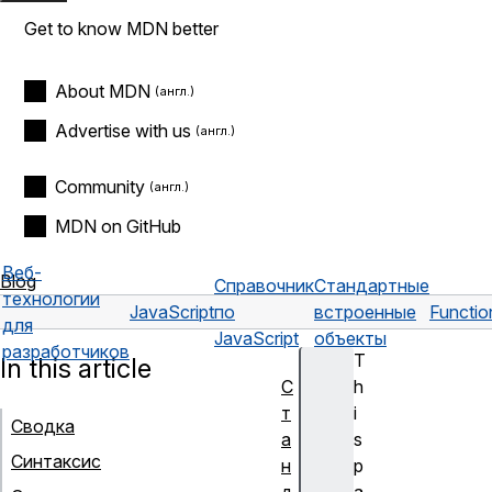
Get to know MDN better
About MDN
Advertise with us
Community
MDN on GitHub
Веб-
Blog
Справочник
Стандартные
технологии
JavaScript
по
встроенные
Functio
для
JavaScript
объекты
разработчиков
T
In this article
С
h
т
i
Сводка
а
s
Синтаксис
н
p