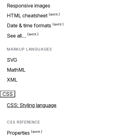
Responsive images
HTML cheatsheet
Date & time formats
See all…
MARKUP LANGUAGES
SVG
MathML
XML
CSS
CSS: Styling language
CSS REFERENCE
Properties