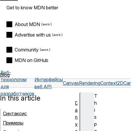
Get to know MDN better
About MDN
Advertise with us
Community
MDN on GitHub
Веб-
Blog
технологии
Интерфейсы
CanvasRenderingContext2D
Can
для
веб API
разработчиков
T
In this article
C
h
a
i
Синтаксис
n
s
Примеры
v
p