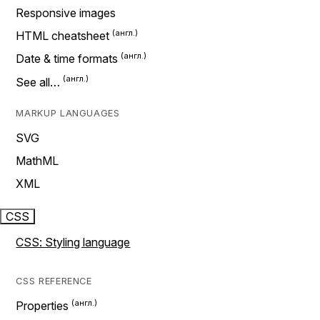
Responsive images
HTML cheatsheet
Date & time formats
See all…
MARKUP LANGUAGES
SVG
MathML
XML
CSS
CSS: Styling language
CSS REFERENCE
Properties