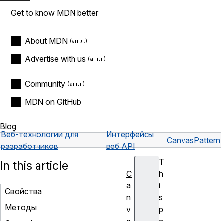
Get to know MDN better
About MDN
Advertise with us
Community
MDN on GitHub
Blog
Веб-технологии для
Интерфейсы
CanvasPattern
разработчиков
веб API
T
In this article
C
h
a
i
Свойства
n
s
Методы
v
p