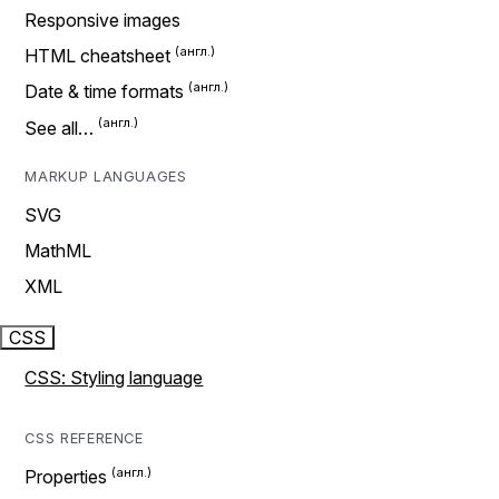
Responsive images
HTML cheatsheet
Date & time formats
See all…
MARKUP LANGUAGES
SVG
MathML
XML
CSS
CSS: Styling language
CSS REFERENCE
Properties