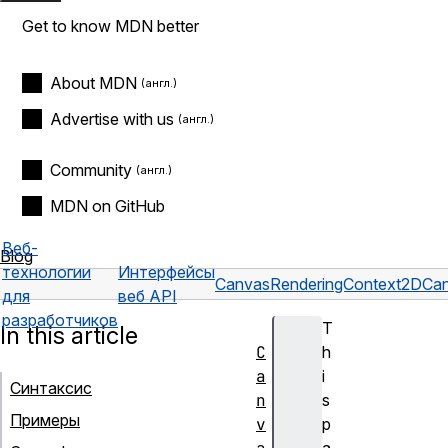
Get to know MDN better
About MDN
Advertise with us
Community
MDN on GitHub
Веб-
Blog
технологии
Интерфейсы
CanvasRenderingContext2D
Can
для
веб API
разработчиков
T
In this article
C
h
a
i
Синтаксис
n
s
Примеры
v
p