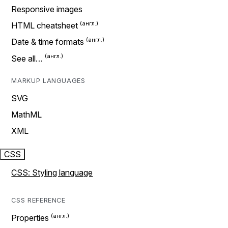
Responsive images
HTML cheatsheet
Date & time formats
See all…
MARKUP LANGUAGES
SVG
MathML
XML
CSS
CSS: Styling language
CSS REFERENCE
Properties