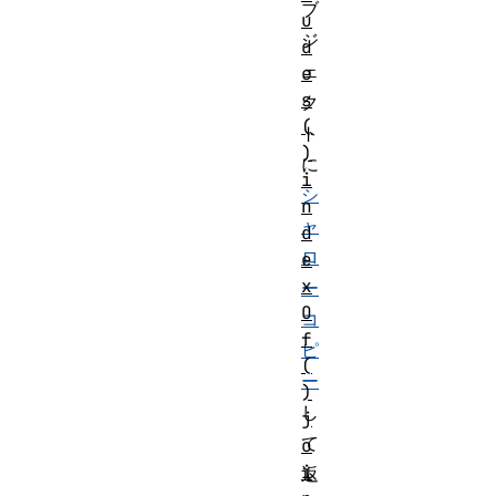
ブ
u
ジ
d
ェ
e
s
ク
(
ト
)
に
i
シ
n
ャ
d
ロ
e
x
ー
O
コ
f
ピ
(
ー
)
し
j
て
o
i
返