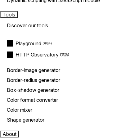
Dynamic scripting with JavaScript module
Tools
Discover our tools
Playground
HTTP Observatory
Border-image generator
Border-radius generator
Box-shadow generator
Color format converter
Color mixer
Shape generator
About