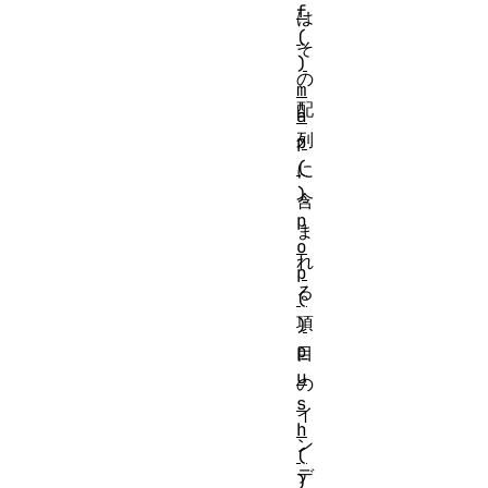
f
は
(
そ
)
の
m
配
a
列
p
(
に
)
含
p
ま
o
れ
p
る
(
項
)
p
目
u
の
s
イ
h
ン
(
デ
)