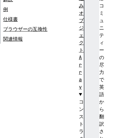
み
コ
例
オ
ミ
仕様書
ブ
ュ
ジ
ニ
ブラウザーの互換性
ェ
テ
関連情報
ク
ィ
ト
ー
A
の
r
尽
r
力
a
で
y
英
語
コ
か
ン
ら
ス
翻
ト
訳
ラ
さ