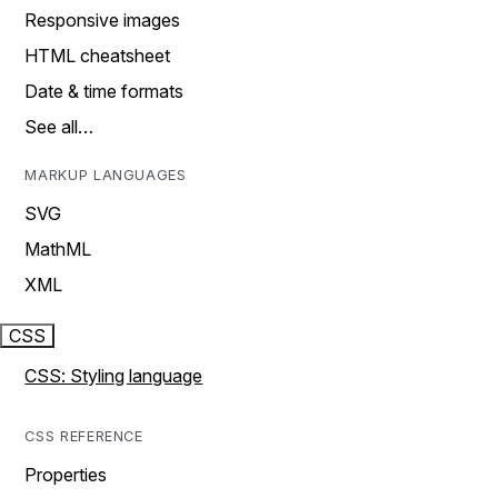
Responsive images
HTML cheatsheet
Date & time formats
See all…
MARKUP LANGUAGES
SVG
MathML
XML
CSS
CSS: Styling language
CSS REFERENCE
Properties