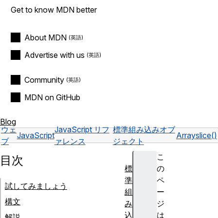
Get to know MDN better
About MDN
Advertise with us
Community
MDN on GitHub
Blog
ウェ
JavaScript リフ
標準組み込みオブ
JavaScript
Array
slice()
ブ
ァレンス
ジェクト
こ
目次
標
の
準
ペ
試してみましょう
組
ー
構文
み
ジ
込
は
解説