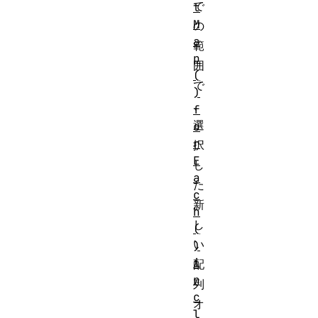
で
t
M
の
a
範
p
囲
(
で
)
、
f
選
o
r
択
E
し
a
た
c
新
h
し
(
い
)
i
配
n
列
c
オ
l