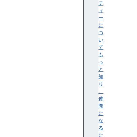
o
テ
m
ィ
(
ー
)
に
f
つ
r
い
o
て
m
も
A
っ
s
と
y
知
n
り
c
、
(
仲
)
間
i
に
s
な
A
る
r
に