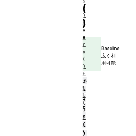
s
(
(
)
)
e
v
e
r
Baseline
y
広く利
(
用可能
)
f
s
i
l
l
l
i
(
c
)
e
f
i
(
l
)