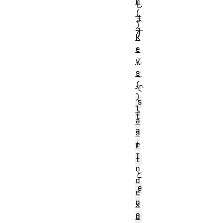
n
し
(
ま
)
す
k
。
e
こ
y
s
こ
(
で
)
s
l
t
a
a
s
t
r
I
t
n
と
d
e
e
n
x
O
d