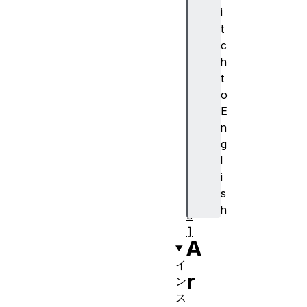
S
i
y
t
m
c
b
h
o
t
l
o
.
E
s
n
p
g
e
l
c
i
i
s
e
h
s
]
A
イ
r
ン
ス