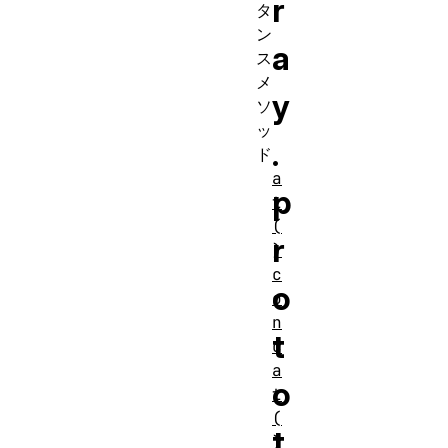
r
タ
ン
a
ス
メ
y
ソ
ッ
.
ド
a
p
t
(
r
)
c
o
o
n
t
c
a
o
t
(
t
)