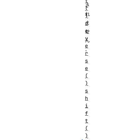
t
さ
(
れ
)
ま
r
e
せ
v
ん
e
。
r
s
e
(
)
s
h
i
f
t
(
)