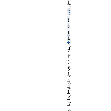
t
は
e
A
r
r
(
)
r
f
a
i
y
n
イ
d
ン
(
ス
)
f
タ
i
ン
n
ス
d
の
I
メ
n
ソ
d
e
ッ