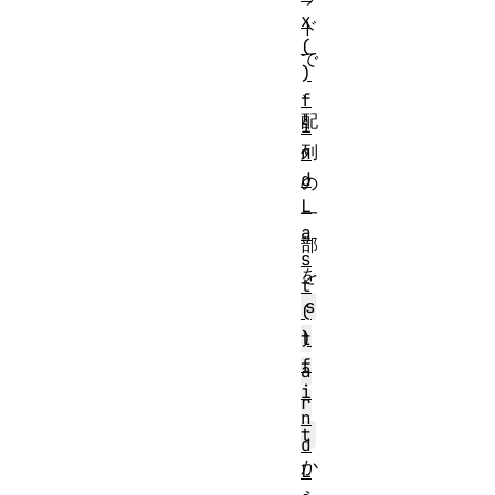
x
ド
(
で
)
、
f
配
i
列
n
d
の
L
一
a
部
s
を
t
s
(
)
t
f
a
i
r
n
t
d
か
L