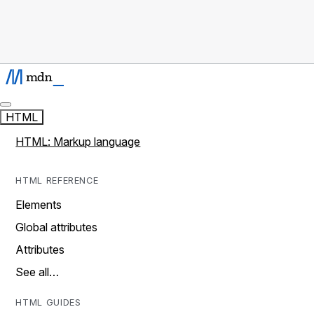
HTML
HTML: Markup language
HTML REFERENCE
Elements
Global attributes
Attributes
See all…
HTML GUIDES