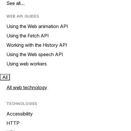
See all…
WEB API GUIDES
Using the Web animation API
Using the Fetch API
Working with the History API
Using the Web speech API
Using web workers
All
All web technology
TECHNOLOGIES
Accessibility
HTTP