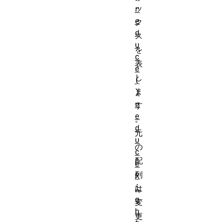
ッ
r
e
ク
d
ス
u
を
c
表
e
し
(
ま
)
r
す
e
。
d
元
u
の
c
配
e
列
R
i
は
g
変
h
更