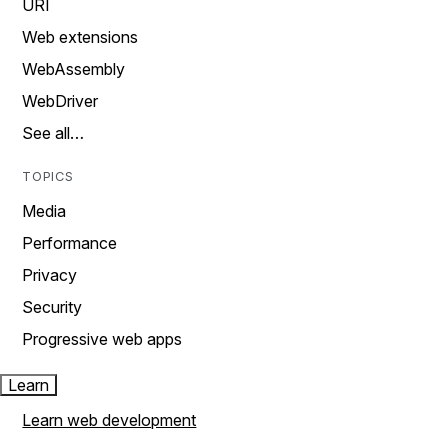
URI
Web extensions
WebAssembly
WebDriver
See all…
TOPICS
Media
Performance
Privacy
Security
Progressive web apps
Learn
Learn web development