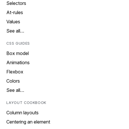
Selectors
At-rules
Values
See all…
CSS GUIDES
Box model
Animations
Flexbox
Colors
See all…
LAYOUT COOKBOOK
Column layouts
Centering an element