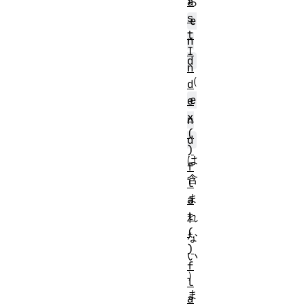
a
ら
s
e
t
n
I
d
n
（
d
e
e
x
n
(
d
)
は
f
含
l
ま
a
t
れ
(
な
)
い
f
）
l
ま
a