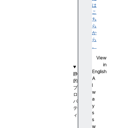
r
は
a
こ
y
ち
(
ら
)
か
o
ら
f
。
(
View
)
in
English
静
A
的
l
プ
w
ロ
a
パ
y
テ
s
ィ
s
[
w