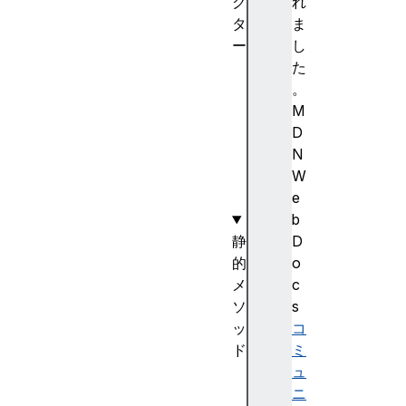
ク
れ
タ
ま
ー
し
A
た
r
。
r
M
a
D
y
N
(
W
)
e
b
静
D
的
o
メ
c
ソ
s
ッ
コ
ド
ミ
f
ュ
r
ニ