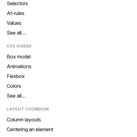
Selectors
At-rules
Values
See all…
CSS GUIDES
Box model
Animations
Flexbox
Colors
See all…
LAYOUT COOKBOOK
Column layouts
Centering an element