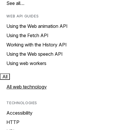
See all…
WEB API GUIDES
Using the Web animation API
Using the Fetch API
Working with the History API
Using the Web speech API
Using web workers
All
All web technology
TECHNOLOGIES
Accessibility
HTTP