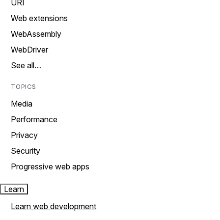
URI
Web extensions
WebAssembly
WebDriver
See all…
TOPICS
Media
Performance
Privacy
Security
Progressive web apps
Learn
Learn web development