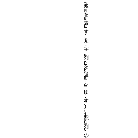
t
素
M
を
a
表
p
す
(
)
文
f
字
o
列
r
を
E
返
a
し
c
h
ま
(
す
)
。
i
配
n
列
c
の
l