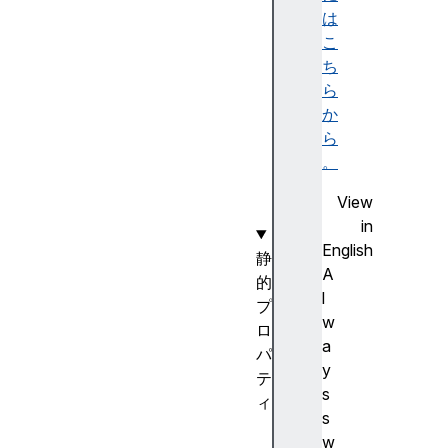
r
は
a
こ
y
ち
(
ら
)
か
o
ら
f
。
(
View
)
in
English
静
A
的
l
プ
w
ロ
a
パ
y
テ
s
ィ
s
[
w