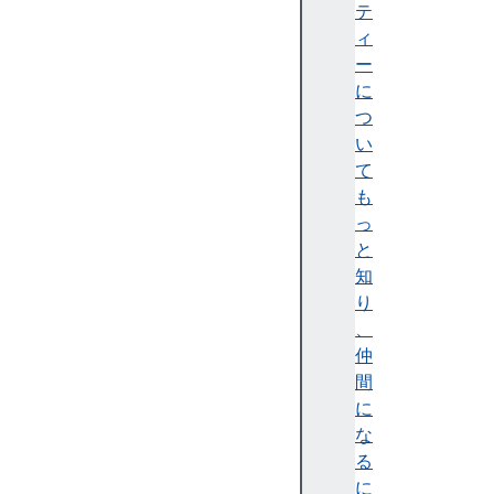
o
テ
m
ィ
(
ー
)
に
f
つ
r
い
o
て
m
も
A
っ
s
と
y
知
n
り
c
、
(
仲
)
間
i
に
s
な
A
る
r
に