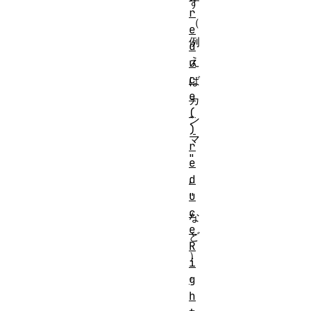
す
r
（
e
例
d
え
u
c
ば
e
カ
(
ン
)
マ
r
"
e
,
d
u
"
c
な
e
ど
R
）
i
。
g
h