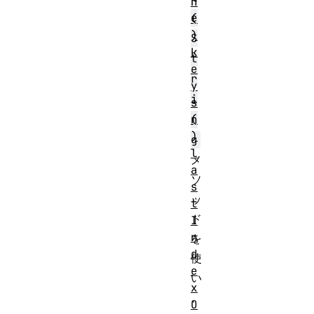
n
e
(
)
S
k
t
e
r
y
i
s
(
n
)
g
l
メ
a
ソ
s
ッ
t
ド
I
n
を
d
使
e
い
x
、
O