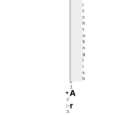
S
i
y
t
m
c
b
h
o
t
l
o
.
E
s
n
p
g
e
l
c
i
i
s
e
h
s
]
A
イ
r
ン
ス