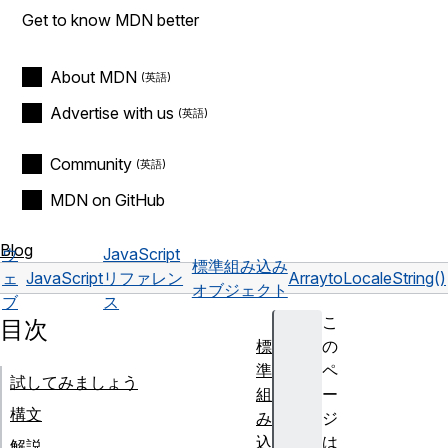
Get to know MDN better
About MDN
Advertise with us
Community
MDN on GitHub
Blog
ウ
JavaScript
標準組み込み
ェ
JavaScript
リファレン
Array
toLocaleString()
オブジェクト
ブ
ス
こ
目次
標
の
準
ペ
試してみましょう
組
ー
構文
み
ジ
込
は
解説