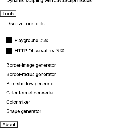
Dynamic scripting with JavaScript module
Tools
Discover our tools
Playground
HTTP Observatory
Border-image generator
Border-radius generator
Box-shadow generator
Color format converter
Color mixer
Shape generator
About