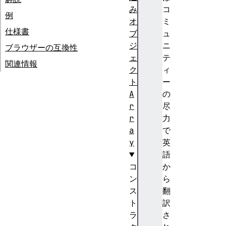
み
コ
例
オ
ミ
仕様書
ブ
ュ
ジ
ニ
ブラウザーの互換性
ェ
テ
関連情報
ク
ィ
ト
ー
A
の
r
尽
r
力
a
で
y
英
語
コ
か
ン
ら
ス
翻
ト
訳
ラ
さ