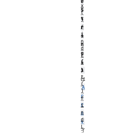
e
x
S
(
t
)
f
r
i
i
n
n
d
g
L
(
a
s
)
t
は
(
A
)
r
f
r
i
n
a
d
y
L
イ