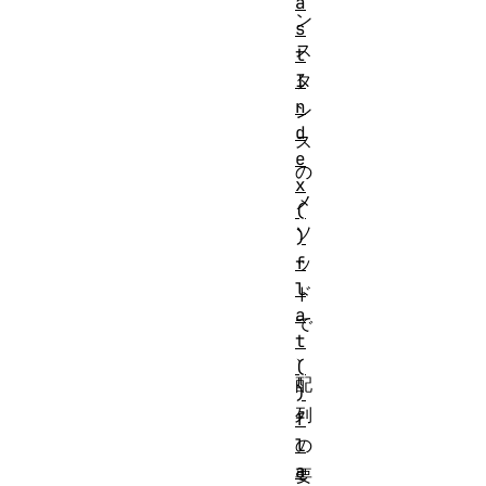
a
ン
s
ス
t
I
タ
n
ン
d
ス
e
の
x
メ
(
ソ
)
f
ッ
l
ド
a
で
t
、
(
配
)
列
f
l
の
a
要