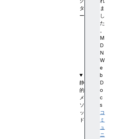
ク
れ
タ
ま
ー
し
A
た
r
。
r
M
a
D
y
N
(
W
)
e
b
静
D
的
o
メ
c
ソ
s
ッ
コ
ド
ミ
f
ュ
r
ニ