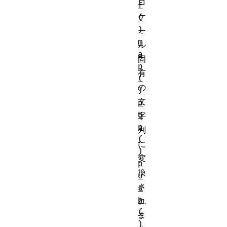
ロ
f
ケ
(
)
ー
m
ル
a
固
p
有
(
の
)
文
p
o
字
p
列
(
に
)
変
p
換
u
さ
s
h
れ
(
ま
)