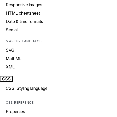
Responsive images
HTML cheatsheet
Date & time formats
See all…
MARKUP LANGUAGES
SVG
MathML
XML
CSS
CSS: Styling language
CSS REFERENCE
Properties