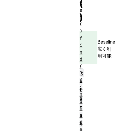
(
t
e
)
r
(
)
f
Baseline
i
広く利
n
用可能
d
(
t
)
f
o
i
L
n
o
d
c
I
n
a
d
l
e