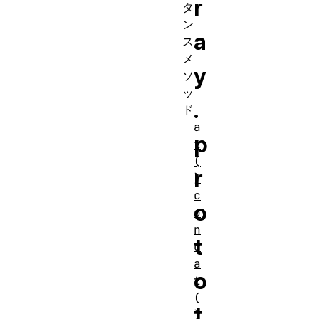
r
タ
ン
a
ス
メ
y
ソ
ッ
.
ド
a
p
t
(
r
)
c
o
o
n
t
c
a
o
t
(
t
)