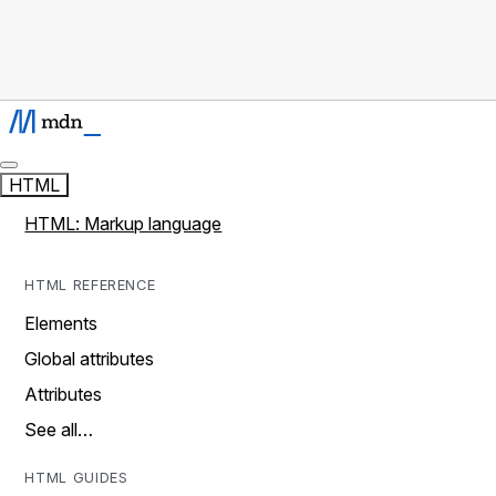
HTML
HTML: Markup language
HTML REFERENCE
Elements
Global attributes
Attributes
See all…
HTML GUIDES