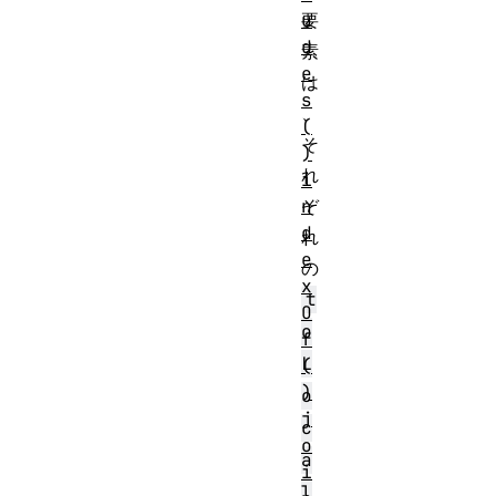
u
要
d
素
e
は
s
、
(
そ
)
れ
i
n
ぞ
d
れ
e
の
x
t
O
o
f
L
(
)
o
j
c
o
a
i
l