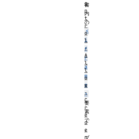
o
書
n
内
t
の
r
<
o
i
l
-
f
A
r
l
a
l
m
o
e
w
-
>
C
要
r
素
e
で
d
、
e
n
ブ