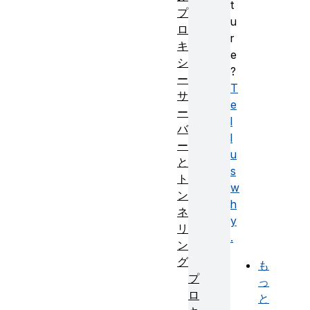
t
プ
u
ロ
r
キ
e
シ
?
ー
T
サ
e
ー
l
バ
l
ー
u
と
s
ト
w
ン
h
ネ
y
リ
.
ン
グ
も
プ
っ
ロ
と