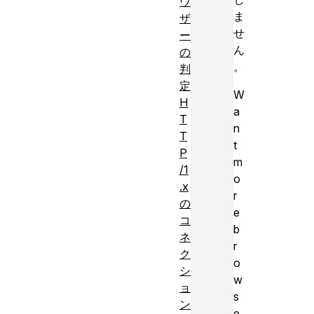
ウ
ま
ザ
せ
ー
ん
の
。
判
定
W
H
a
T
n
T
t
P
m
/1
o
.x
r
の
e
コ
b
ネ
r
ク
o
シ
w
ョ
s
ン
e