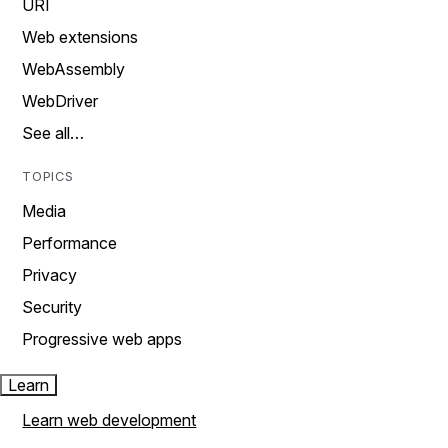
URI
Web extensions
WebAssembly
WebDriver
See all…
TOPICS
Media
Performance
Privacy
Security
Progressive web apps
Learn
Learn web development