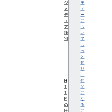
ジ
テ
メ
ィ
デ
ー
ィ
に
ア
つ
種
い
別
て
一
も
般
っ
的
と
な
知
種
り
別
、
H
仲
T
間
T
に
P
な
の
る
圧
に