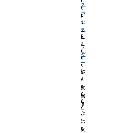
c
ス
e
ポ
p
ン
t
-
ス
R
ヘ
a
ッ
n
ダ
g
ー
e
は
s
A
、
c
文
c
書
e
ま
s
た
s
は
-
C
文