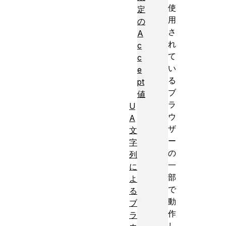
使
定
用
の
さ
A
れ
c
て
c
い
e
る
pt
ブ
値
ラ
U
ウ
A
ザ
文
ー
字
の
列
一
に
部
よ
で
る
動
ブ
作
ラ
し