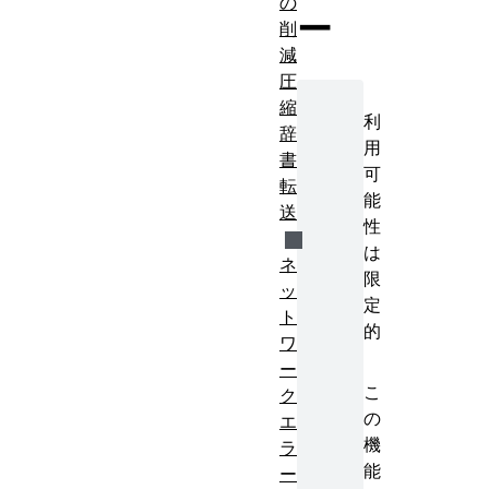
の
ー
削
減
圧
縮
利
辞
用
書
可
転
能
送
性
は
ネ
限
ッ
定
ト
的
ワ
ー
こ
ク
の
エ
機
ラ
能
ー