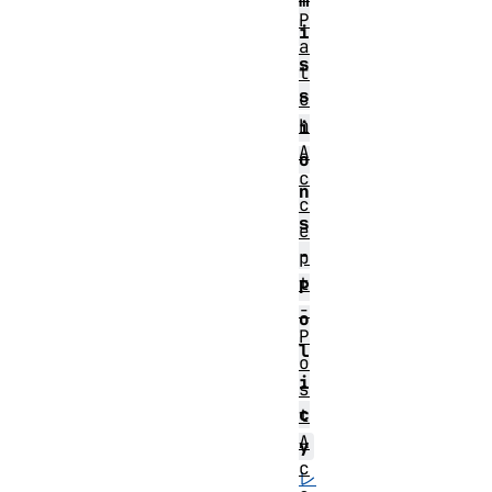
m
P
i
a
s
t
s
c
h
i
A
o
c
n
c
s
e
-
p
t
P
-
o
P
l
o
i
s
c
t
A
y
c
レ