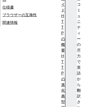
イ
コ
仕様書
ド
ミ
ブラウザーの互換性
H
ュ
T
ニ
関連情報
T
テ
P
ィ
の
ー
概
の
要
尽
H
力
T
で
T
英
P
語
の
か
進
ら
化
翻
典
訳
型
さ