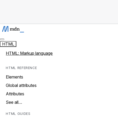
HTML
HTML: Markup language
HTML REFERENCE
Elements
Global attributes
Attributes
See all…
HTML GUIDES