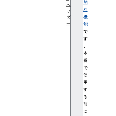
的
ヘ
な
ッ
機
ダ
ー
能
A
で
c
す
c
。
e
本
p
番
t
A
で
c
使
c
用
e
す
p
る
t
前
-
C
に