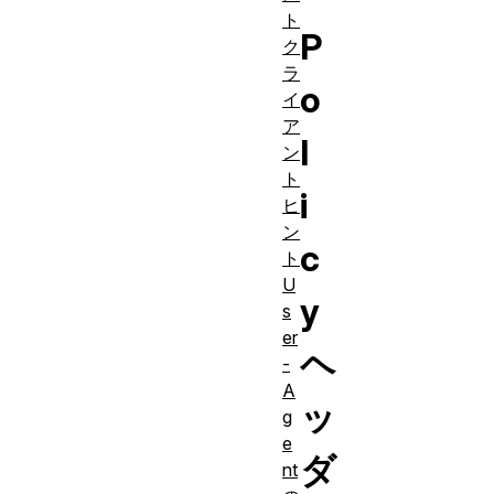
ト
P
ク
ラ
o
イ
ア
l
ン
ト
i
ヒ
ン
c
ト
U
y
s
er
ヘ
-
A
ッ
g
e
ダ
nt