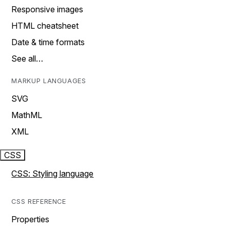
Responsive images
HTML cheatsheet
Date & time formats
See all…
MARKUP LANGUAGES
SVG
MathML
XML
CSS
CSS: Styling language
CSS REFERENCE
Properties