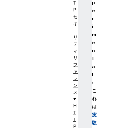
p
T
P
e
セ
r
キ
i
ュ
m
リ
e
テ
n
ィ
リ
t
フ
a
ァ
l
レ
:
ン
こ
ス
れ
H
は
T
実
T
験
P