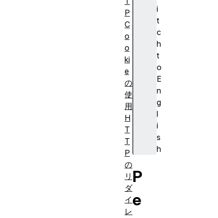
T
i
P
t
C
c
o
h
o
t
ki
o
e
E
の
n
使
g
用
l
H
i
T
s
T
h
P
の
P
リ
ダ
e
イ
レ