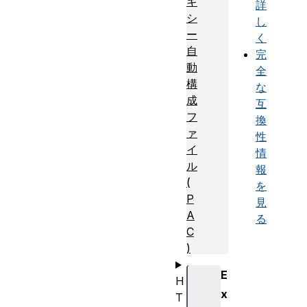
キ
詳
シ
し
ー
く
自
完
動
全
構
な
成
互
フ
換
ァ
性
イ
情
ル
報
(
を
P
見
A
る
C
)
E
H
x
T