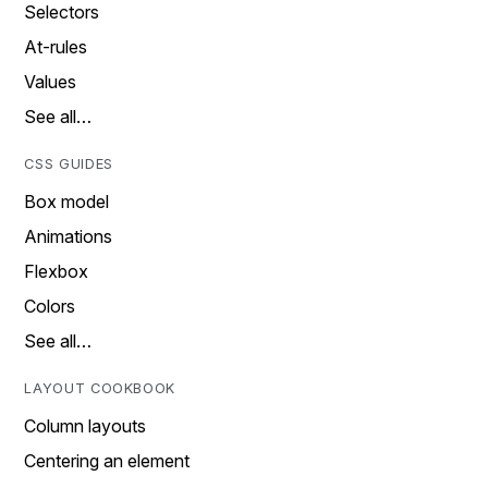
Selectors
At-rules
Values
See all…
CSS GUIDES
Box model
Animations
Flexbox
Colors
See all…
LAYOUT COOKBOOK
Column layouts
Centering an element