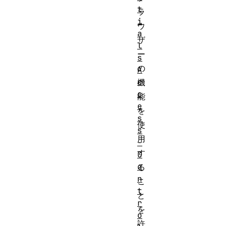
t
ラ
i
ウ
a
ザ
l
ー
s
の
A
c
機
c
能
e
を
s
使
s
用
-
す
C
o
る
n
こ
t
と
r
を
o
許