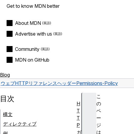
Get to know MDN better
About MDN
Advertise with us
Community
MDN on GitHub
Blog
ウェブ
HTTP
リファレンス
ヘッダー
Permissions-Policy
こ
目次
H
の
T
ペ
構文
T
ー
ディレクティブ
P
ジ
ガ
は
例