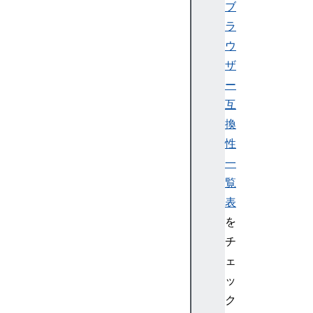
H
ブ
A
ラ
c
ウ
c
ザ
e
ー
p
t
互
-
換
E
性
n
一
c
覧
o
表
d
i
を
n
チ
g
ェ
A
ッ
c
ク
c