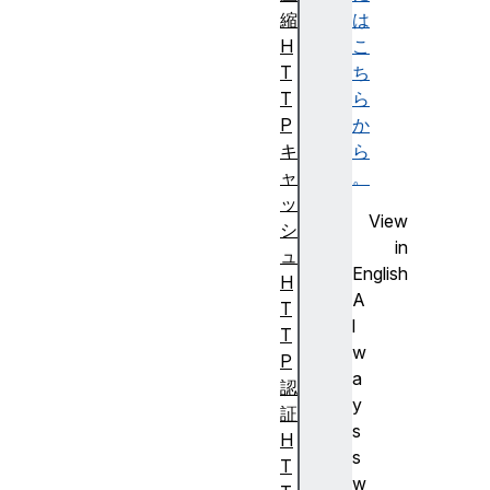
縮
は
H
こ
T
ち
T
ら
P
か
キ
ら
ャ
。
ッ
View
シ
in
ュ
English
H
A
T
l
T
w
P
a
認
y
証
s
H
s
T
w