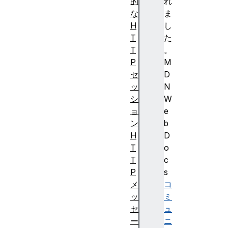
的
れ
な
ま
H
し
T
た
T
。
P
M
セ
D
ッ
N
シ
W
ョ
e
ン
b
H
D
T
o
T
c
P
s
メ
コ
ッ
ミ
セ
ュ
ー
ニ