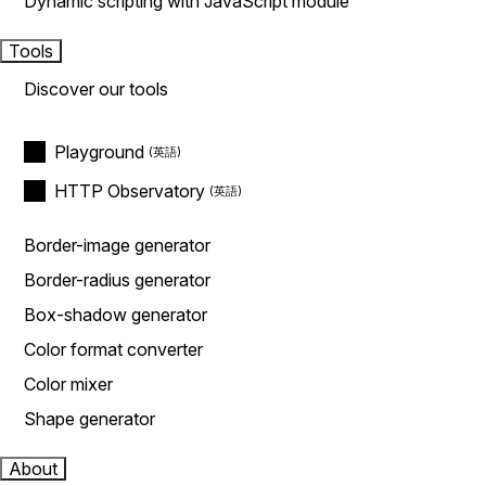
Dynamic scripting with JavaScript module
Tools
Discover our tools
Playground
HTTP Observatory
Border-image generator
Border-radius generator
Box-shadow generator
Color format converter
Color mixer
Shape generator
About