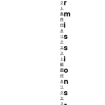
r
ク
ト
m
条
件
i
付
き
s
リ
ク
s
エ
ス
i
ト
範
o
囲
付
n
き
リ
s
ク
エ
-
ス