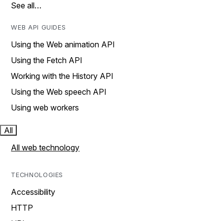
See all…
WEB API GUIDES
Using the Web animation API
Using the Fetch API
Working with the History API
Using the Web speech API
Using web workers
All
All web technology
TECHNOLOGIES
Accessibility
HTTP