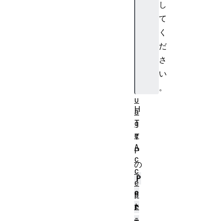
し
e
p
て
t
く
-
だ
L
さ
a
い
n
。
g
u
H
a
T
g
e
T
A
P
c
の
c
P
e
e
p
t
r
-