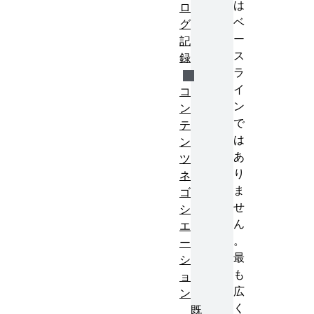
は
ロ
ベ
グ
ー
記
ス
録
ラ
イ
コ
ン
ン
で
テ
は
ン
あ
ツ
り
ネ
ま
ゴ
せ
シ
ん
エ
。
ー
最
シ
も
ョ
広
ン
く
既