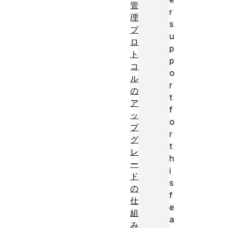
管
r
理
s
プ
u
ロ
p
ト
p
コ
o
ル
r
の
t
ア
f
ッ
o
プ
r
グ
t
レ
h
ー
i
ド
s
の
f
仕
e
組
a
み