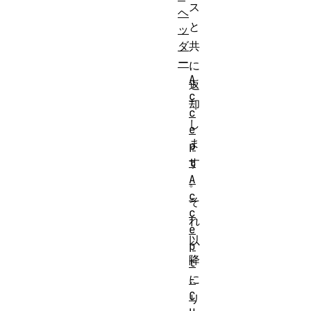
ス
ヘ
と
ッ
ダ
共
ー
に
A
返
c
却
c
し
e
ま
p
t
す
A
。
c
そ
c
れ
e
以
p
降
t
-
に
C
リ