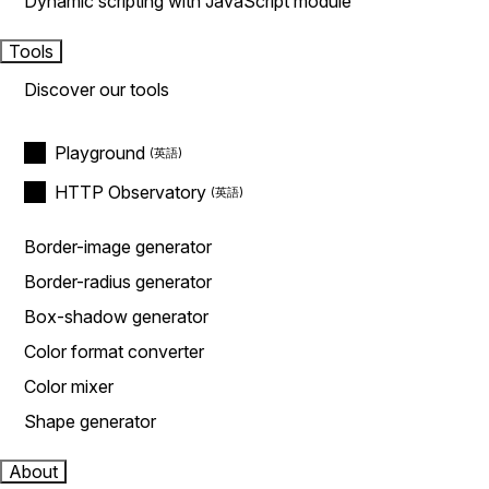
Dynamic scripting with JavaScript module
Tools
Discover our tools
Playground
HTTP Observatory
Border-image generator
Border-radius generator
Box-shadow generator
Color format converter
Color mixer
Shape generator
About