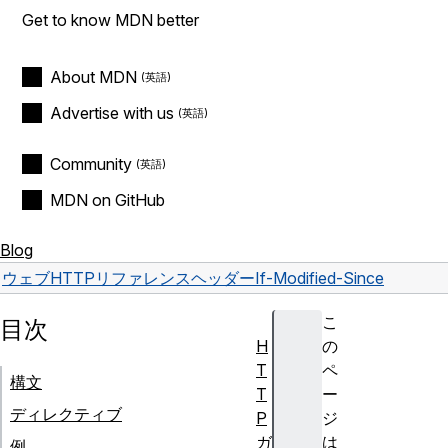
Get to know MDN better
About MDN
Advertise with us
Community
MDN on GitHub
Blog
ウェブ
HTTP
リファレンス
ヘッダー
If-Modified-Since
こ
目次
H
の
T
ペ
構文
T
ー
ディレクティブ
P
ジ
ガ
は
例