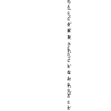
H
ソ
A
ー
c
ス
c
が
e
p
変
t
更
-
さ
E
れ
n
て
c
い
o
d
な
i
け
n
れ
g
ば
A
、
c
レ
c