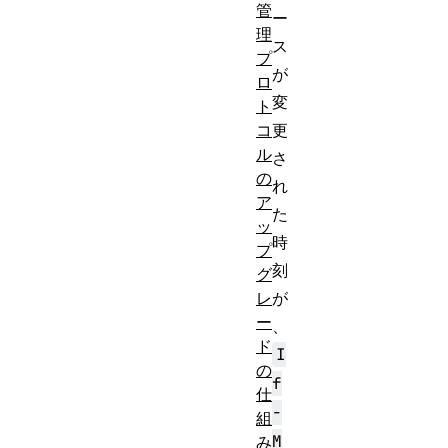
管
ー
理
ス
プ
が
ロ
変
ト
コ
更
ル
さ
の
れ
ア
た
ッ
時
プ
刻
グ
レ
が
ー
、
ド
I
の
f
仕
-
組
M
み