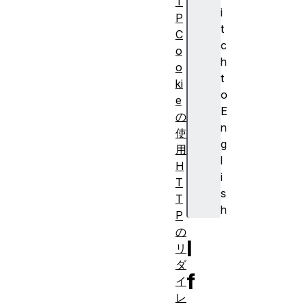
T
i
P
t
C
c
o
h
o
t
ki
o
e
E
の
n
使
g
用
l
H
i
T
s
T
h
P
の
I
リ
ダ
f
イ
レ