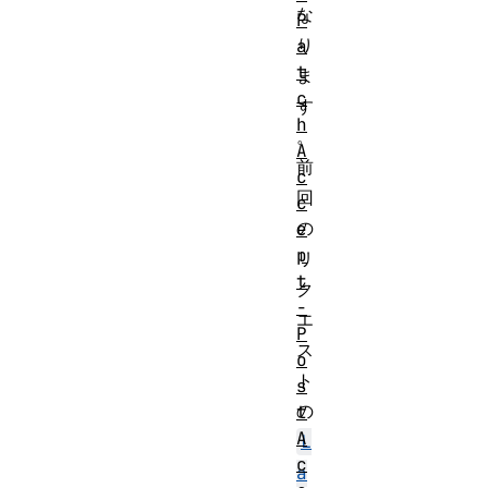
な
P
り
a
t
ま
c
す
h
。
A
前
c
回
c
の
e
p
リ
t
ク
-
エ
P
ス
o
ト
s
の
t
A
L
c
a