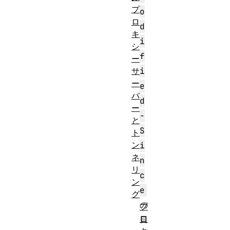
プ
o
ロ
d
キ
i
シ
f
ー
サ
i
ー
e
バ
d
ー
-
と
S
ト
ン
i
ネ
n
リ
c
ン
e
グ
の
プ
ロ
日