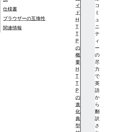
イ
コ
仕様書
ド
ミ
ブラウザーの互換性
H
ュ
T
ニ
関連情報
T
テ
P
ィ
の
ー
概
の
要
尽
H
力
T
で
T
英
P
語
の
か
進
ら
化
翻
典
訳
型
さ