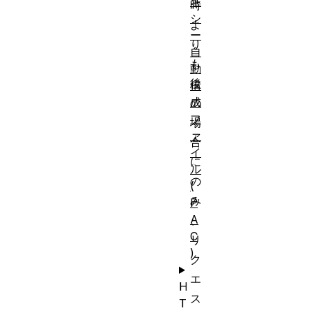
キ
時
シ
よ
ー
り
自
も
動
後
構
成
の
フ
場
ァ
合
イ
に
ル
の
(
み
P
A
、
C
リ
)
ク
エ
H
ス
T