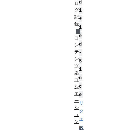
d
ロ
グ
i
記
f
録
i
e
コ
d
ン
テ
-
ン
S
ツ
i
ネ
n
ゴ
c
シ
エ
e
ー
リ
シ
ク
ョ
エ
ン
ス
既