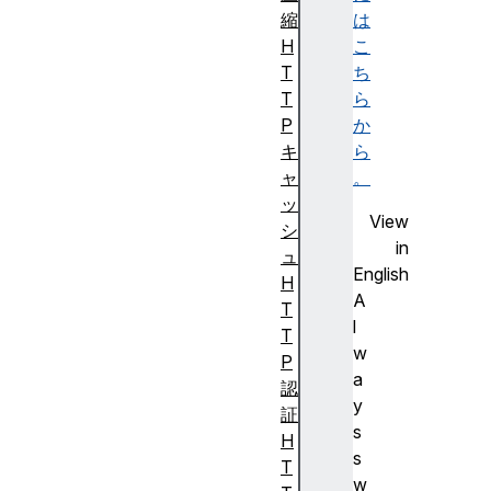
縮
は
H
こ
T
ち
T
ら
P
か
キ
ら
ャ
。
ッ
View
シ
in
ュ
English
H
A
T
l
T
w
P
a
認
y
証
s
H
s
T
w