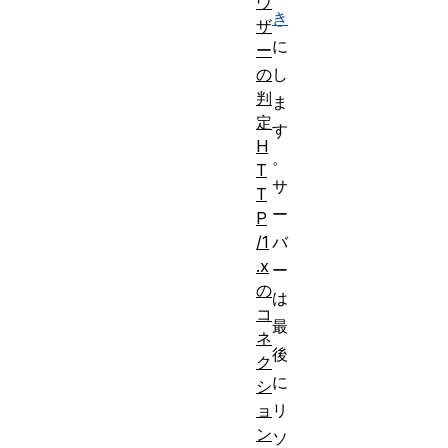
ウ
き
ザ
に
ー
の
し
判
ま
定
す
H
。
T
サ
T
ー
P
/1
バ
.x
ー
の
は
コ
最
ネ
後
ク
に
シ
ョ
リ
ン
ソ