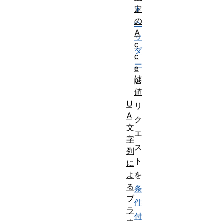
定
ト
の
ヘ
A
ッ
c
ダ
c
ー
e
は
pt
値
、
U
リ
A
ク
文
エ
字
ス
列
ト
に
よ
を
る
条
ブ
件
ラ
付