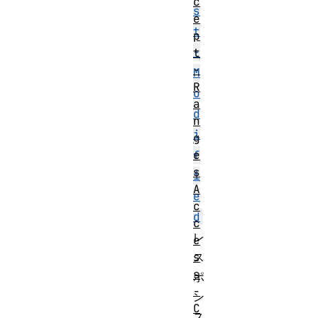
c
s
e
t
p
-
t
-
M
R
o
a
d
n
i
g
e
f
s
i
A
e
c
d
c
レ
e
s
ス
s
ポ
-
ン
C
ス