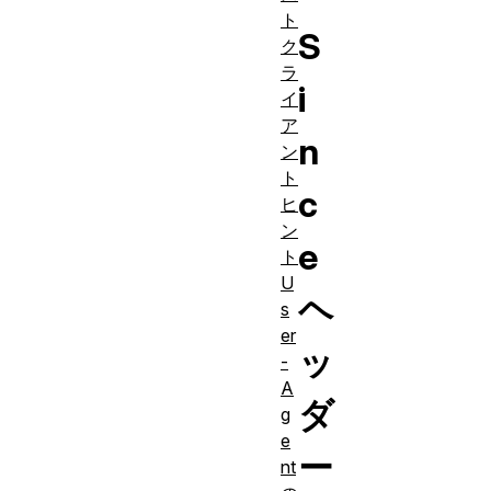
ト
S
ク
ラ
i
イ
ア
n
ン
ト
c
ヒ
ン
e
ト
U
ヘ
s
er
ッ
-
A
ダ
g
e
ー
nt