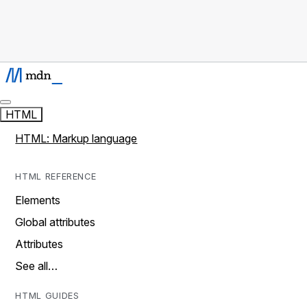
HTML
HTML: Markup language
HTML REFERENCE
Elements
Global attributes
Attributes
See all…
HTML GUIDES