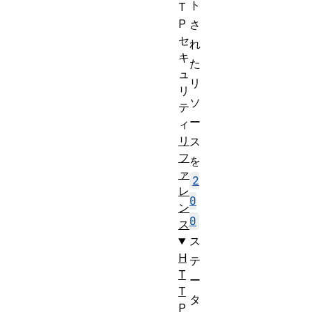
ト
T
P
さ
セ
れ
キ
た
ュ
リ
リ
ソ
テ
ー
ィ
リ
ス
フ
を
ァ
2
レ
0
ン
0
ス
ス
H
テ
T
ー
T
タ
P