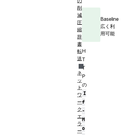
の
削
減
Baseline
圧
広く利
縮
用可能
辞
書
H
転
送
T
T
ネ
P
ッ
の
ト
I
ワ
ー
f
ク
-
エ
M
ラ
o
ー