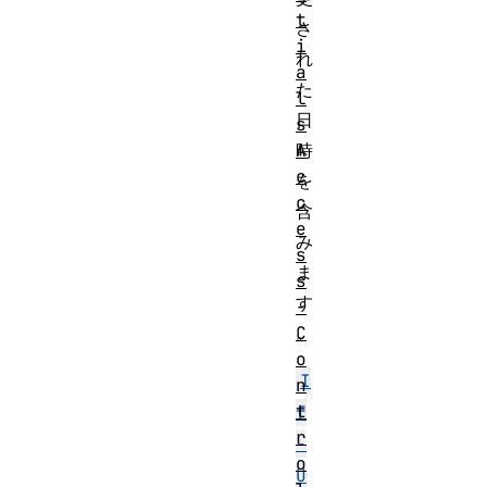
t
さ
i
れ
a
た
l
日
s
A
時
c
を
c
含
e
み
s
ま
s
す
-
C
。
o
I
n
t
f
r
-
o
U