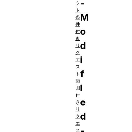
-
ク
ト
M
条
件
o
付
き
d
リ
ク
i
エ
ス
f
ト
範
i
囲
付
e
き
リ
d
ク
エ
-
ス