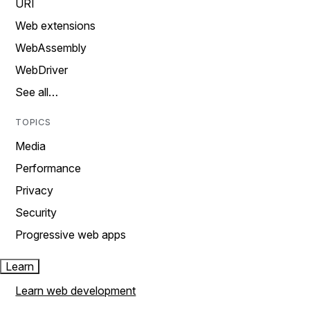
URI
Web extensions
WebAssembly
WebDriver
See all…
TOPICS
Media
Performance
Privacy
Security
Progressive web apps
Learn
Learn web development