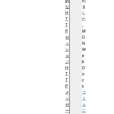
的
れ
な
ま
H
し
T
た
T
。
P
M
セ
D
ッ
N
シ
W
ョ
e
ン
b
H
D
T
o
T
c
P
s
メ
コ
ッ
ミ
セ
ュ
ー
ニ