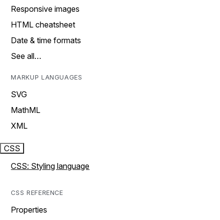
Responsive images
HTML cheatsheet
Date & time formats
See all…
MARKUP LANGUAGES
SVG
MathML
XML
CSS
CSS: Styling language
CSS REFERENCE
Properties