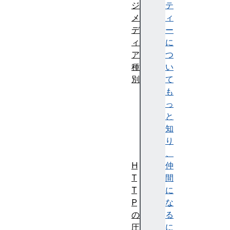
ジ
テ
メ
ィ
デ
ー
ィ
に
ア
つ
種
い
別
て
一
も
般
っ
的
と
な
知
種
り
別
、
H
仲
T
間
T
に
P
な
の
る
圧
に