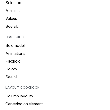
Selectors
At-rules
Values
See all…
CSS GUIDES
Box model
Animations
Flexbox
Colors
See all…
LAYOUT COOKBOOK
Column layouts
Centering an element