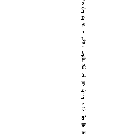
o
ヘ
n
ッ
t
r
ダ
o
ー
l
は
-
、
A
最
l
後
l
o
に
w
リ
-
ソ
C
ー
r
ス
e
が
d
e
変
n
更