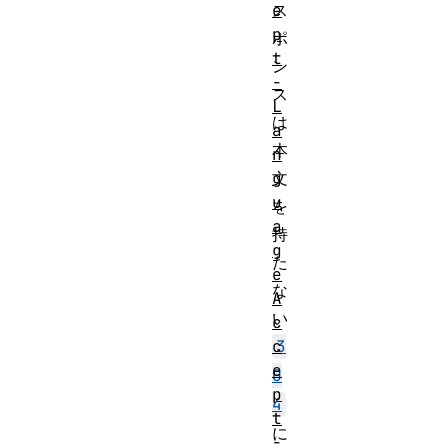
e
ス
p
ポ
t
ン
-
ス
L
は
a
本
n
g
文
u
を
a
持
g
た
e
な
A
い
c
c
3
e
0
p
4
t
に
-