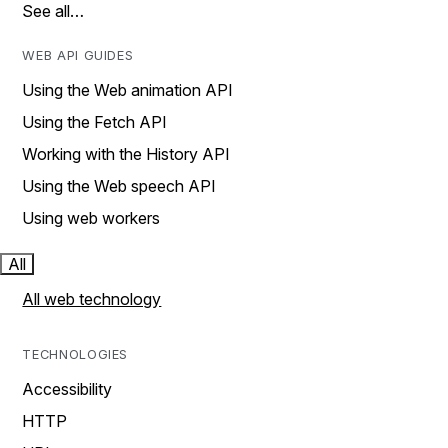
See all…
WEB API GUIDES
Using the Web animation API
Using the Fetch API
Working with the History API
Using the Web speech API
Using web workers
All
All web technology
TECHNOLOGIES
Accessibility
HTTP