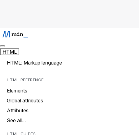
HTML
HTML: Markup language
HTML REFERENCE
Elements
Global attributes
Attributes
See all…
HTML GUIDES