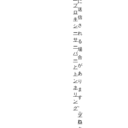
に
プ
送
ロ
信
キ
さ
シ
ー
れ
サ
る
ー
場
バ
合
ー
が
と
あ
ト
ン
り
ネ
ま
リ
す
ン
。
グ
こ
プ
れ
ロ