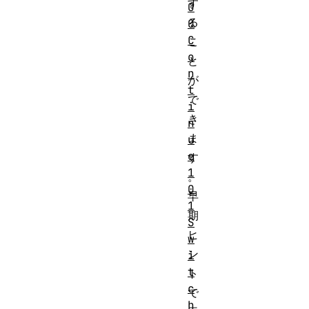
す
0
る
0
C
こ
o
と
n
が
t
で
i
き
n
ま
u
e
す
1
。
0
早
1
期
S
ヒ
w
ン
i
t
ト
c
で
h