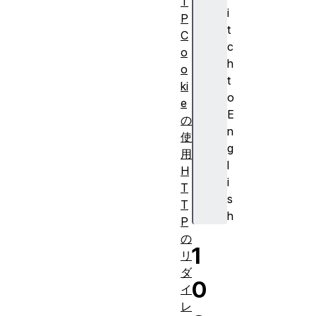
T
i
P
t
C
c
o
h
o
t
ki
o
e
E
の
n
使
g
用
l
H
i
T
s
T
h
P
の
1
リ
ダ
0
イ
レ