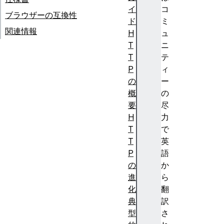
イ
コ
ブラウザーの互換性
ド
ミ
関連情報
H
ュ
T
ニ
T
テ
P
ィ
の
ー
概
の
要
尽
H
力
T
で
T
英
P
語
の
か
進
ら
化
翻
典
訳
型
さ