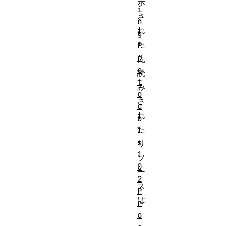
示
i
さ
n
れ
g
た
P
r
先
o
読
t
み
o
さ
c
れ
o
た
l
s
リ
1
ソ
0
ー
2
ス
P
は
r
、
o