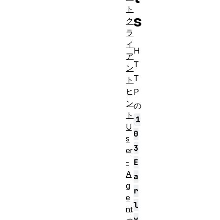
ト
s
ク
ラ
イ
H
ア
T
ン
T
ト
ヒ
P
ン
の
ト
1
U
0
s
3
er
E
-
A
a
g
r
e
l
nt
y