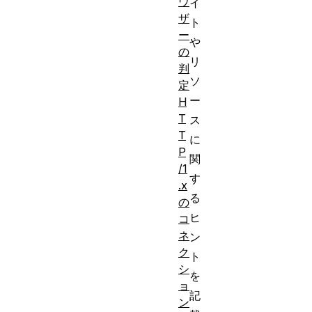
ウ
イ
ザ
ト
ー
や
の
リ
判
ソ
定
ー
H
T
ス
T
に
P
関
/1
す
.x
る
の
ヒ
コ
ネ
ン
ク
ト
シ
を
ョ
記
ン