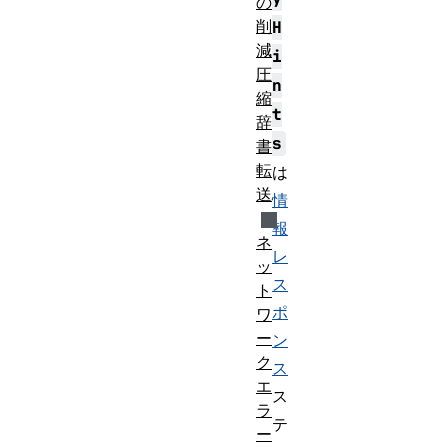
の
削
H
減
i
圧
n
縮
t
辞
s
書
転
は
送
情
報
ネ
レ
ッ
ス
ト
ポ
ワ
ー
ン
ク
ス
エ
ス
ラ
テ
ー