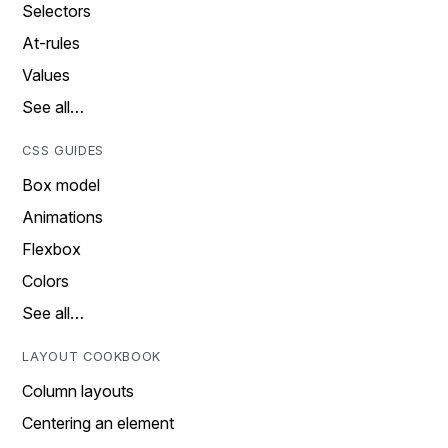
Selectors
At-rules
Values
See all…
CSS GUIDES
Box model
Animations
Flexbox
Colors
See all…
LAYOUT COOKBOOK
Column layouts
Centering an element