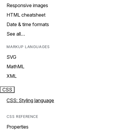
Responsive images
HTML cheatsheet
Date & time formats
See all…
MARKUP LANGUAGES
SVG
MathML
XML
CSS
CSS: Styling language
CSS REFERENCE
Properties