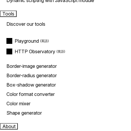
Dynamic scripting with JavaScript module
Tools
Discover our tools
Playground
HTTP Observatory
Border-image generator
Border-radius generator
Box-shadow generator
Color format converter
Color mixer
Shape generator
About