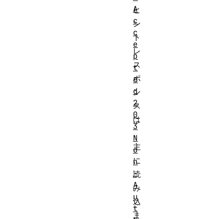
A
ヒ
c
ン
c
ト
e
レ
p
ス
t
ポ
e
d
ン
2
ス
0
は
3
、
N
主
o
に
n
-
読
A
み
u
込
t
ま