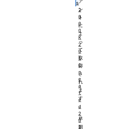
ア
s
ン
2
0
ト
0
に
O
よ
K
っ
2
て
0
取
1
C
得
r
さ
e
れ
a
ま
t
す
e
。
d
2
早
0
期
2