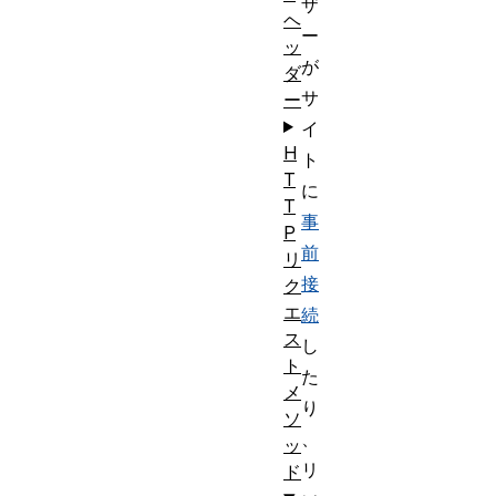
ザ
ヘ
ー
ッ
が
ダ
サ
ー
イ
H
ト
T
に
T
事
P
前
リ
接
ク
エ
続
ス
し
ト
た
メ
り
ソ
、
ッ
リ
ド