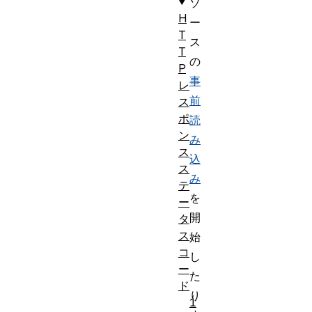
ソ
H
ー
T
ス
T
の
P
事
レ
前
ス
ポ
読
ン
み
ス
込
ス
み
テ
を
ー
開
タ
ス
始
コ
し
ー
た
ド
り
1