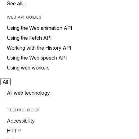
See all…
WEB API GUIDES
Using the Web animation API
Using the Fetch API
Working with the History API
Using the Web speech API
Using web workers
All
All web technology
TECHNOLOGIES
Accessibility
HTTP