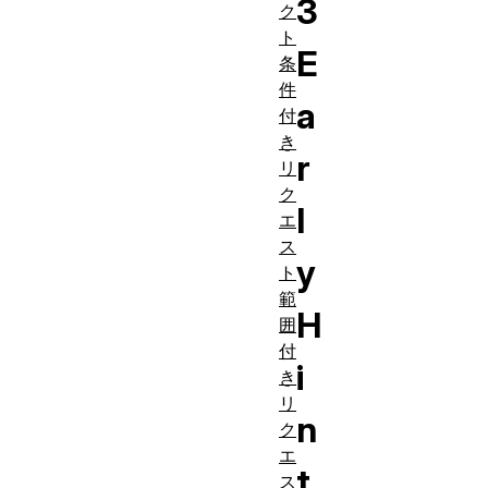
3
ク
ト
E
条
件
a
付
き
r
リ
ク
l
エ
ス
y
ト
範
H
囲
付
i
き
リ
n
ク
エ
t
ス