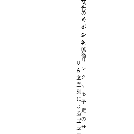
な
定
レ
の
ス
A
ポ
c
c
ン
e
ス
pt
が
値
リ
U
ン
A
ク
文
字
す
列
る
に
予
よ
定
る
の
ブ
サ
ラ