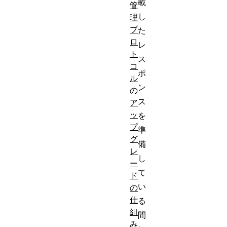
載
管
し
理
プ
た
ロ
レ
ト
ス
コ
ポ
ル
ン
の
ス
ア
ッ
を
プ
準
グ
備
レ
し
ー
て
ド
い
の
仕
る
組
間
み