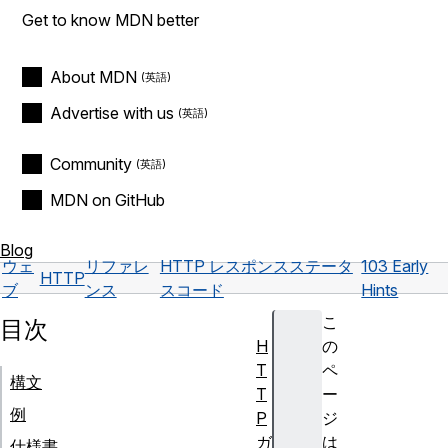
Get to know MDN better
About MDN
Advertise with us
Community
MDN on GitHub
Blog
ウェ
リファレ
HTTP レスポンスステータ
103 Early
HTTP
ブ
ンス
スコード
Hints
こ
目次
H
の
T
ペ
構文
T
ー
例
P
ジ
ガ
は
仕様書