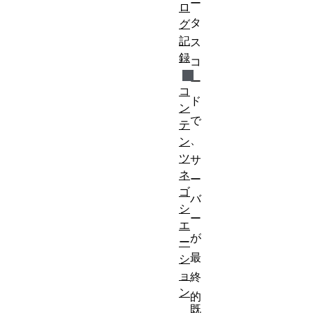
ー
ロ
タ
グ
記
ス
録
コ
ー
コ
ド
ン
で
テ
、
ン
ツ
サ
ネ
ー
ゴ
バ
シ
ー
エ
が
ー
最
シ
ョ
終
ン
的
既