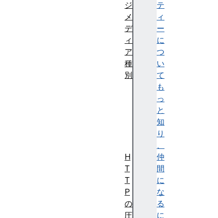
ジ
テ
メ
ィ
デ
ー
ィ
に
ア
つ
種
い
別
て
一
も
般
っ
的
と
な
知
種
り
別
、
H
仲
T
間
T
に
P
な
の
る
圧
に