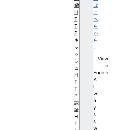
縮
は
H
こ
T
ち
T
ら
P
か
キ
ら
ャ
。
ッ
View
シ
in
ュ
English
H
A
T
l
T
w
P
a
認
y
証
s
H
s
T
w