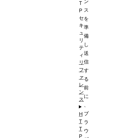
ン
T
ス
P
セ
を
キ
準
ュ
備
リ
し
テ
送
ィ
信
リ
フ
す
ァ
る
レ
前
ン
に
ス
、
ブ
H
T
ラ
T
ウ
P