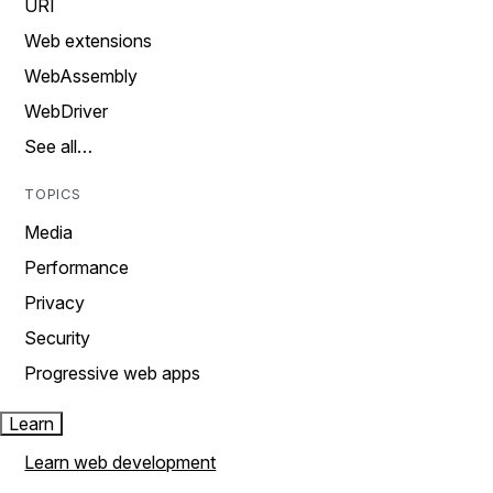
URI
Web extensions
WebAssembly
WebDriver
See all…
TOPICS
Media
Performance
Privacy
Security
Progressive web apps
Learn
Learn web development