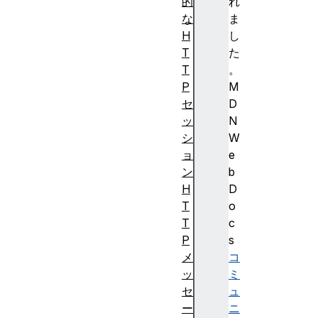
的
れ
な
ま
H
し
T
た
T
。
P
M
セ
D
ッ
N
シ
W
ョ
e
ン
b
H
D
T
o
T
c
P
s
メ
コ
ッ
ミ
セ
ュ
ー
ニ