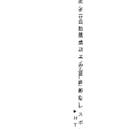
キ
に
シ
よ
ー
り
自
、
動
サ
構
ー
成
フ
バ
ァ
ー
イ
が
ル
最
(
終
P
的
A
C
な
)
レ
ス
H
ポ
T