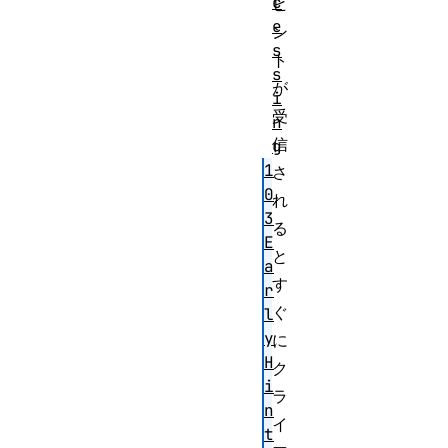
c
ヒ
e
ン
s
ト
s
が
i
受
n
信
g
1
さ
0
れ
3
る
E
と
a
す
r
ぐ
l
y
に
H
ク
i
ラ
n
イ
t