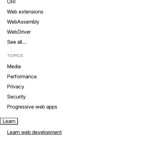
URI
Web extensions
WebAssembly
WebDriver
See all…
TOPICS
Media
Performance
Privacy
Security
Progressive web apps
Learn
Learn web development