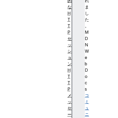
的
れ
な
ま
H
し
T
た
T
。
P
M
セ
D
ッ
N
シ
W
ョ
e
ン
b
H
D
T
o
T
c
P
s
メ
コ
ッ
ミ
セ
ュ
ー
ニ