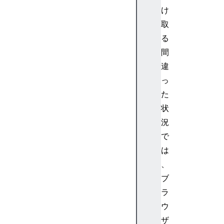
i
け
n
取
g
る
P
間
r
違
o
っ
t
o
た
c
状
o
況
l
で
s
は
1
、
0
2
ブ
P
ラ
r
ウ
o
ザ