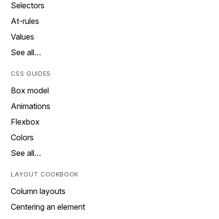
Selectors
At-rules
Values
See all…
CSS GUIDES
Box model
Animations
Flexbox
Colors
See all…
LAYOUT COOKBOOK
Column layouts
Centering an element