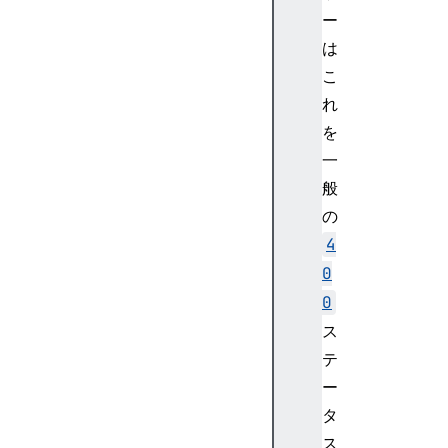
c
ー
e
は
s
s
こ
i
れ
n
を
g
一
1
般
0
の
3
E
4
a
0
r
0
l
ス
y
テ
H
i
ー
n
タ
t
ス