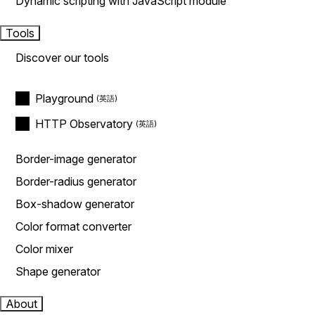
Dynamic scripting with JavaScript module
Tools
Discover our tools
Playground
HTTP Observatory
Border-image generator
Border-radius generator
Box-shadow generator
Color format converter
Color mixer
Shape generator
About