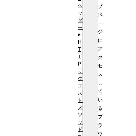
ヘ
ブ
ッ
ペ
ダ
ー
ー
ジ
に
H
ア
T
T
ク
P
セ
リ
ス
ク
し
エ
て
ス
い
ト
メ
る
ソ
ブ
ッ
ラ
ド
ウ