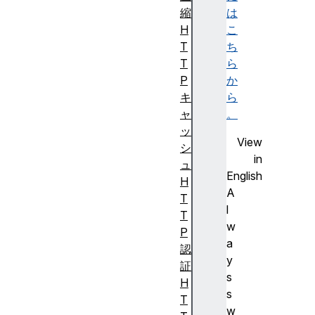
縮
は
H
こ
T
ち
T
ら
P
か
キ
ら
ャ
。
ッ
View
シ
in
ュ
English
H
A
T
l
T
w
P
a
認
y
証
s
H
s
T
w