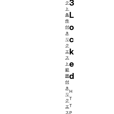
3
ク
ト
L
条
件
o
付
き
c
リ
ク
k
エ
ス
e
ト
範
d
囲
付
き
H
リ
T
ク
T
エ
ス
P