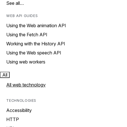
See all…
WEB API GUIDES
Using the Web animation API
Using the Fetch API
Working with the History API
Using the Web speech API
Using web workers
All
All web technology
TECHNOLOGIES
Accessibility
HTTP