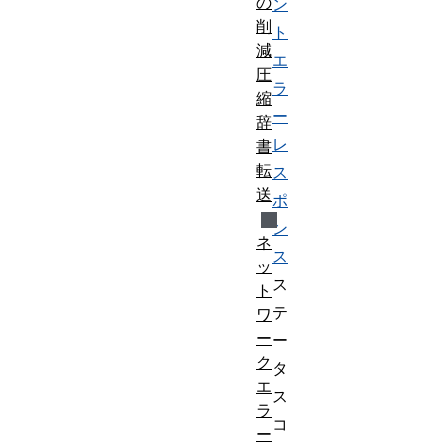
の
ン
削
ト
減
エ
圧
ラ
縮
ー
辞
レ
書
転
ス
送
ポ
ン
ネ
ス
ッ
ス
ト
テ
ワ
ー
ー
ク
タ
エ
ス
ラ
コ
ー