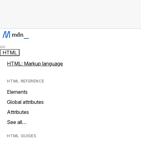
HTML
HTML: Markup language
HTML REFERENCE
Elements
Global attributes
Attributes
See all…
HTML GUIDES