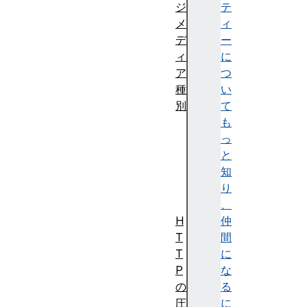
ジ
テ
メ
ィ
デ
ー
ィ
に
ア
つ
種
い
別
て
一
も
般
っ
的
と
な
知
種
り
別
、
H
仲
T
間
T
に
P
な
の
る
圧
に