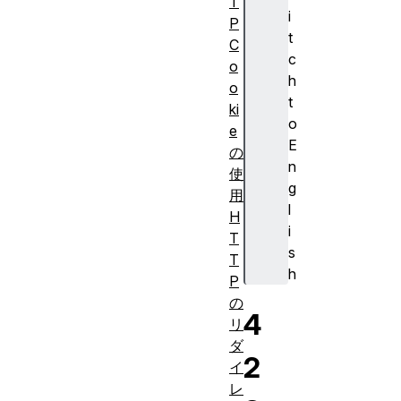
T
i
P
t
C
c
o
h
o
t
ki
o
e
E
の
n
使
g
用
l
H
i
T
s
T
h
P
の
4
リ
ダ
2
イ
レ