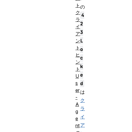
ト
の
ク
4
ラ
2
イ
3
ア
L
ン
ト
o
ヒ
c
ン
k
ト
e
U
s
d
er
は
-
ク
A
ラ
g
イ
e
ア
nt