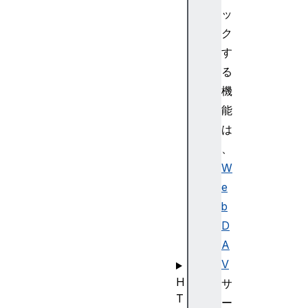
キ
ッ
シ
ク
ー
自
す
動
る
構
機
成
能
フ
は
ァ
、
イ
ル
W
(
e
P
b
A
D
C
A
)
V
H
サ
T
ー