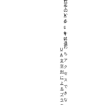
れ
定
て
の
い
A
る
c
c
、
e
す
pt
な
値
わ
U
ち
A
ア
文
字
ク
列
セ
に
ス
よ
で
る
き
ブ
な
ラ