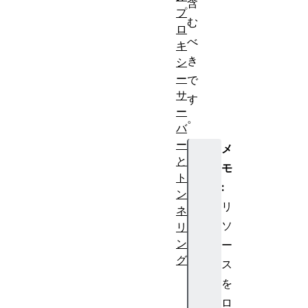
含
プ
む
ロ
べ
キ
き
シ
ー
で
サ
す
ー
。
バ
ー
メ
と
モ
ト
:
ン
リ
ネ
ソ
リ
ン
ー
グ
ス
プ
を
ロ
ロ