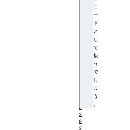
s
コ
2
ー
0
ド
0
O
と
K
し
2
て
0
扱
1
う
C
で
r
e
し
a
ょ
t
う
e
。
d
2
0
2