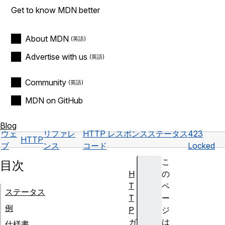
Get to know MDN better
About MDN
Advertise with us
Community
MDN on GitHub
Blog
ウェ
リファレ
HTTP レスポンスステータス
423
HTTP
ブ
ンス
コード
Locked
こ
目次
H
の
T
ペ
ステータス
T
ー
例
P
ジ
ガ
は
仕様書