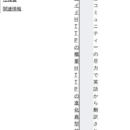
イ
コ
関連情報
ド
ミ
H
ュ
T
ニ
T
テ
P
ィ
の
ー
概
の
要
尽
H
力
T
で
T
英
P
語
の
か
進
ら
化
翻
典
訳
型
さ