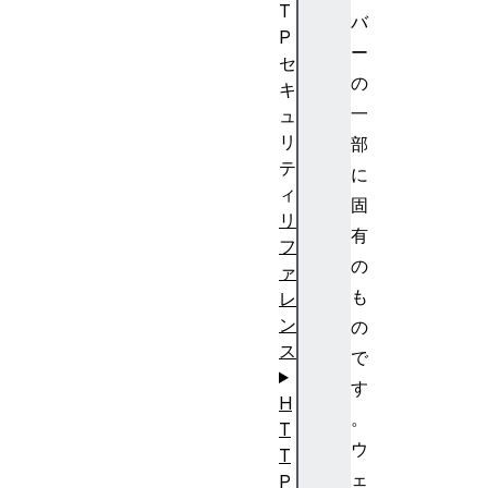
T
バ
P
ー
セ
の
キ
一
ュ
リ
部
テ
に
ィ
固
リ
有
フ
の
ァ
も
レ
ン
の
ス
で
す
H
。
T
ウ
T
ェ
P