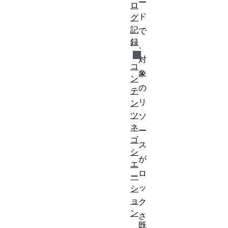
ー
ロ
ド
グ
記
で
録
、
対
コ
象
ン
の
テ
リ
ン
ツ
ソ
ネ
ー
ゴ
ス
シ
が
エ
ロ
ー
ッ
シ
ョ
ク
ン
さ
既