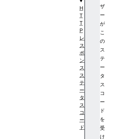
ザ
H
ー
T
T
が
P
こ
レ
の
ス
ス
ポ
テ
ン
ー
ス
ス
タ
テ
ス
ー
コ
タ
ー
ス
ド
コ
を
ー
ド
受
1
け