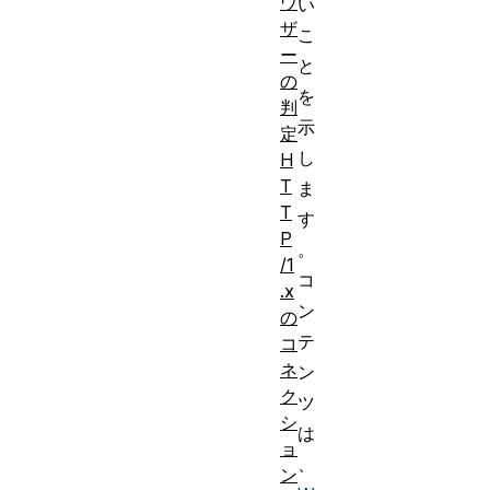
ウ
い
ザ
こ
ー
と
の
を
判
示
定
し
H
T
ま
T
す
P
。
/1
コ
.x
ン
の
テ
コ
ネ
ン
ク
ツ
シ
は
ョ
、
ン