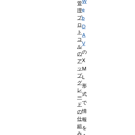
W
管
e
理
プ
b
ロ
D
ト
A
コ
V
ル
の
の
X
ア
ッ
M
プ
L
グ
形
レ
式
ー
で
ド
情
の
仕
報
組
を
み