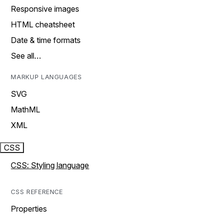
Responsive images
HTML cheatsheet
Date & time formats
See all…
MARKUP LANGUAGES
SVG
MathML
XML
CSS
CSS: Styling language
CSS REFERENCE
Properties