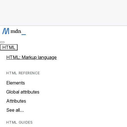
HTML
HTML: Markup language
HTML REFERENCE
Elements
Global attributes
Attributes
See all…
HTML GUIDES