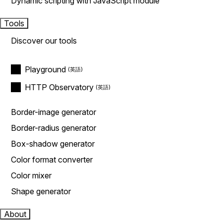
Dynamic scripting with JavaScript module
Tools
Discover our tools
Playground
HTTP Observatory
Border-image generator
Border-radius generator
Box-shadow generator
Color format converter
Color mixer
Shape generator
About