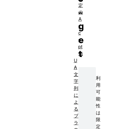
定
-
の
A
g
c
c
e
e
pt
t
値
U
A
文
利
字
用
列
可
に
能
よ
性
る
は
ブ
限
ラ
定