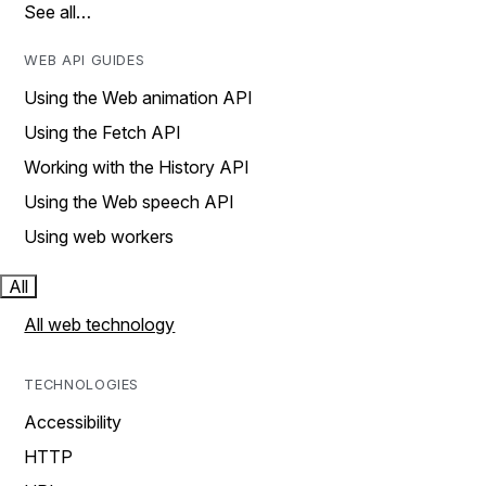
See all…
WEB API GUIDES
Using the Web animation API
Using the Fetch API
Working with the History API
Using the Web speech API
Using web workers
All
All web technology
TECHNOLOGIES
Accessibility
HTTP