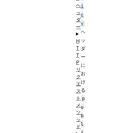
ヘ
i
ッ
c
ダ
y
ー
ヘ
ッ
H
T
ダ
T
ー
P
に
リ
お
ク
け
エ
る
ス
ト
p
メ
u
ソ
b
ッ
l
ド
i