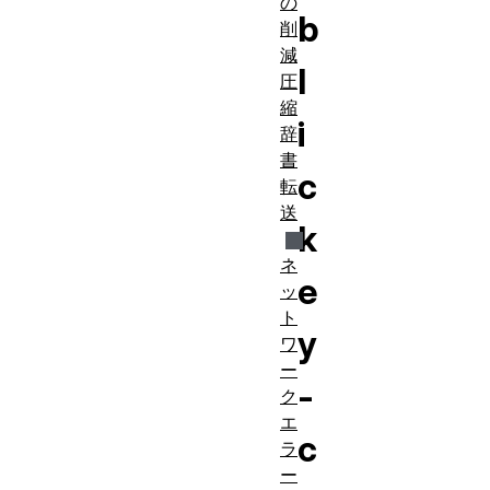
の
b
削
減
l
圧
縮
i
辞
書
c
転
送
k
ネ
e
ッ
ト
y
ワ
ー
-
ク
エ
c
ラ
ー