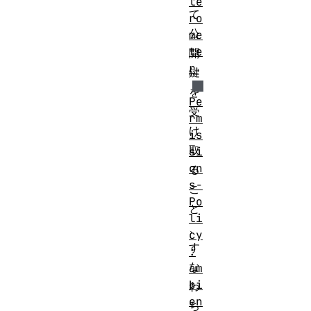
le
て
ro
公
me
te
開
r
鍵
を
Pe
受
rm
け
is
取
si
on
る
s-
こ
Po
と
li
、
cy
す
:
な
am
bi
わ
en
ち