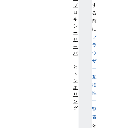
す
プ
ロ
る
キ
前
シ
に
ー
ブ
サ
ラ
ー
ウ
バ
ー
ザ
と
ー
ト
互
ン
換
ネ
性
リ
一
ン
グ
覧
プ
表
ロ
を