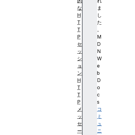
的
れ
な
ま
H
し
T
た
T
。
P
M
セ
D
ッ
N
シ
W
ョ
e
ン
b
H
D
T
o
T
c
P
s
メ
コ
ッ
ミ
セ
ュ
ー
ニ