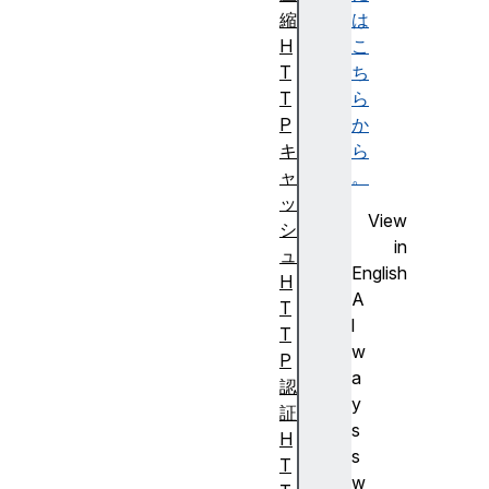
縮
は
H
こ
T
ち
T
ら
P
か
キ
ら
ャ
。
ッ
View
シ
in
ュ
English
H
A
T
l
T
w
P
a
認
y
証
s
H
s
T
w