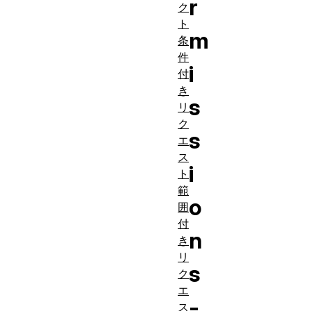
r
ク
ト
m
条
件
i
付
き
s
リ
ク
s
エ
ス
i
ト
範
o
囲
付
n
き
リ
s
ク
エ
-
ス