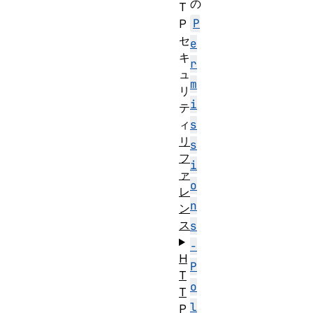
の
T
P
P
セ
e
キ
r
ュ
m
リ
i
テ
ィ
s
リ
s
フ
i
ァ
o
レ
n
ン
ス
s
-
H
P
T
o
T
l
P