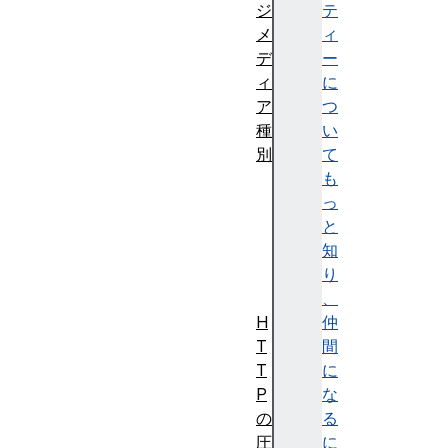
ジ
テ
メ
ィ
デ
ー
ィ
に
ア
つ
種
い
別
て
一
も
般
っ
的
と
な
知
種
り
別
、
H
仲
T
間
T
に
P
な
の
る
圧
に