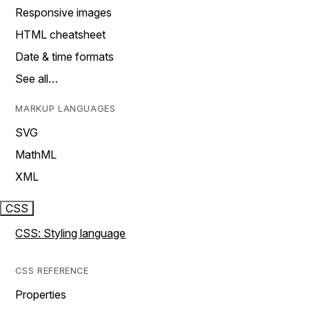
Responsive images
HTML cheatsheet
Date & time formats
See all…
MARKUP LANGUAGES
SVG
MathML
XML
CSS
CSS: Styling language
CSS REFERENCE
Properties