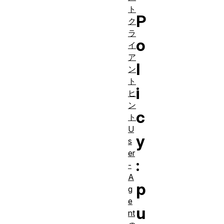
ト
P
ク
ラ
o
イ
ア
l
ン
ト
i
ヒ
ン
c
ト
U
y
s
er
:
-
A
p
g
e
u
nt