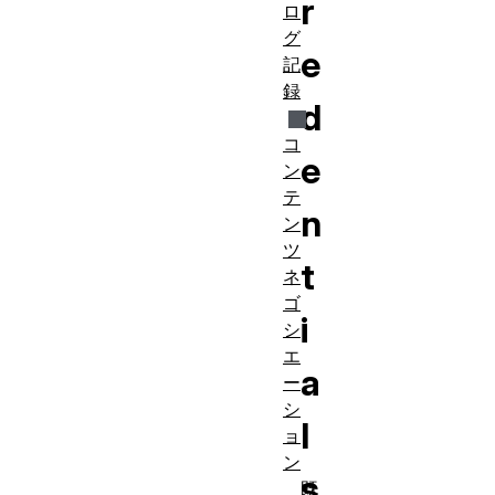
r
ロ
グ
e
記
録
d
コ
e
ン
テ
n
ン
ツ
t
ネ
ゴ
i
シ
エ
a
ー
シ
l
ョ
ン
s
既