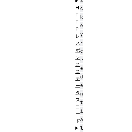
H
c
T
k
T
e
P
y
レ
-
ス
ポ
c
ン
r
ス
e
ス
d
テ
e
ー
タ
n
ス
t
コ
i
ー
a
ド
l