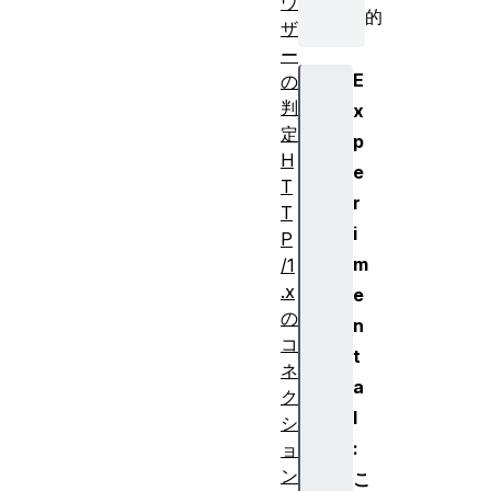
ウ
的
ザ
ー
E
の
判
x
定
p
H
e
T
r
T
i
P
m
/1
.x
e
の
n
コ
t
ネ
a
ク
l
シ
:
ョ
ン
こ