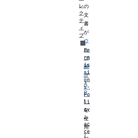
レ
の
ク
文
テ
書
ィ
が
ブ
ウ
ェ
Pe
rm
ブ
is
認
si
証
on
A
s-
P
Po
I
li
cy
を
:
使
ac
用
ce
し