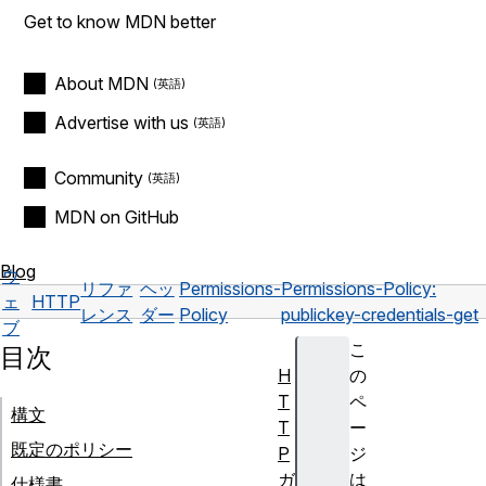
Get to know MDN better
About MDN
Advertise with us
Community
MDN on GitHub
Blog
ウ
リファ
ヘッ
Permissions-
Permissions-Policy:
ェ
HTTP
レンス
ダー
Policy
publickey-credentials-get
ブ
こ
目次
H
の
T
ペ
構文
T
ー
既定のポリシー
P
ジ
ガ
は
仕様書