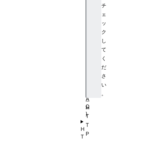
キ
チ
シ
ェ
ー
ッ
自
動
ク
構
し
成
て
フ
く
ァ
だ
イ
さ
ル
(
い
P
。
A
C
H
)
T
T
H
P
T