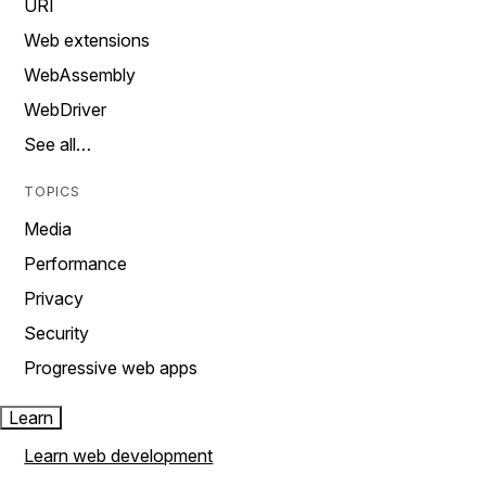
URI
Web extensions
WebAssembly
WebDriver
See all…
TOPICS
Media
Performance
Privacy
Security
Progressive web apps
Learn
Learn web development