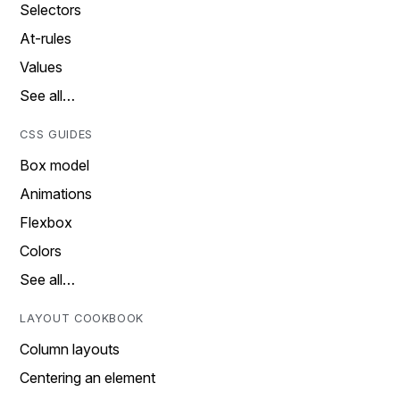
Selectors
At-rules
Values
See all…
CSS GUIDES
Box model
Animations
Flexbox
Colors
See all…
LAYOUT COOKBOOK
Column layouts
Centering an element