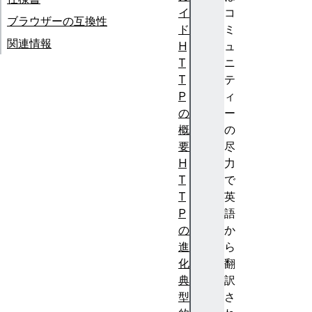
イ
コ
ブラウザーの互換性
ド
ミ
関連情報
H
ュ
T
ニ
T
テ
P
ィ
の
ー
概
の
要
尽
H
力
T
で
T
英
P
語
の
か
進
ら
化
翻
典
訳
型
さ