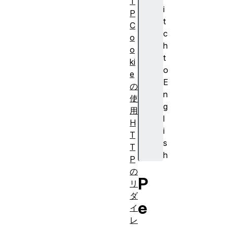
T
i
P
t
C
c
o
h
o
t
ki
o
e
E
の
n
使
g
用
l
H
i
T
s
T
h
P
の
P
リ
ダ
e
イ
レ