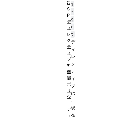
C
s
S
-
P
g
デ
e
ィ
レ
t
ク
デ
テ
ィ
ィ
レ
ブ
ク
テ
機
能
ィ
ポ
ブ
リ
は
シ
、
ー
現
デ
在
ィ