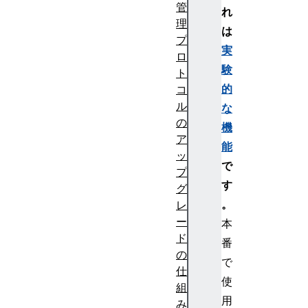
管
れ
理
は
プ
実
ロ
験
ト
的
コ
ル
な
の
機
ア
能
ッ
で
プ
す
グ
。
レ
ー
本
ド
番
の
で
仕
使
組
用
み