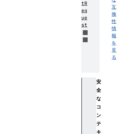
tR
互
eq
換
ue
性
st
情
報
を
見
る
安
全
な
コ
ン
テ
キ