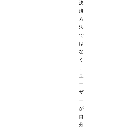
決
済
方
法
で
は
な
く
、
ユ
ー
ザ
ー
が
自
分