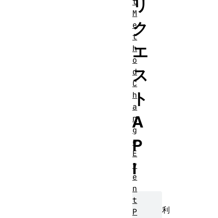
リ
t
M
ク
e
t
エ
h
o
ス
d
C
ト
h
a
A
n
g
P
e
E
I
v
e
n
t
利
P