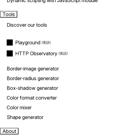
Dynamic scripting with JavaScript module
Tools
Discover our tools
Playground
HTTP Observatory
Border-image generator
Border-radius generator
Box-shadow generator
Color format converter
Color mixer
Shape generator
About