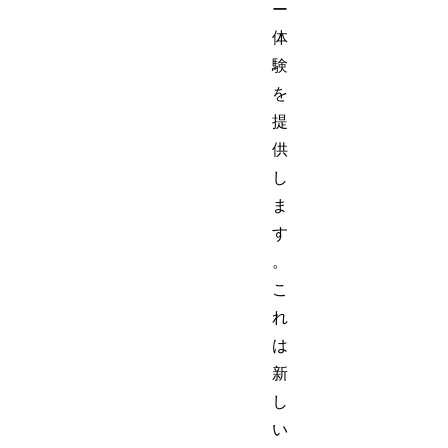
ー
体
験
を
提
供
し
ま
す
。
こ
れ
は
新
し
い