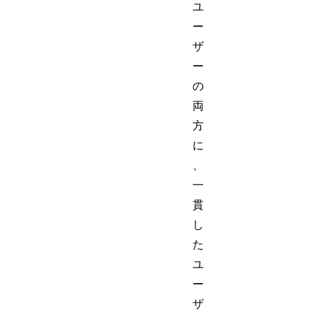
ユ
ー
ザ
ー
の
両
方
に
、
一
貫
し
た
ユ
ー
ザ