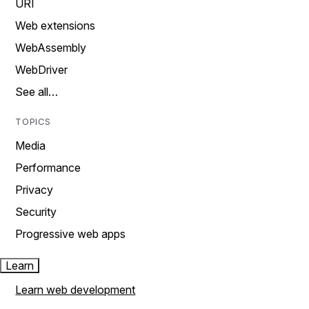
URI
Web extensions
WebAssembly
WebDriver
See all…
TOPICS
Media
Performance
Privacy
Security
Progressive web apps
Learn
Learn web development