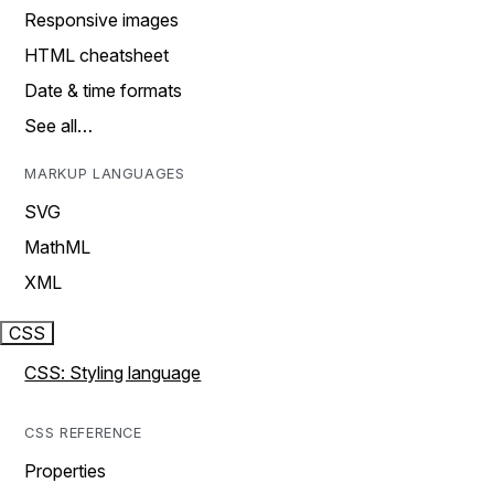
Responsive images
HTML cheatsheet
Date & time formats
See all…
MARKUP LANGUAGES
SVG
MathML
XML
CSS
CSS: Styling language
CSS REFERENCE
Properties