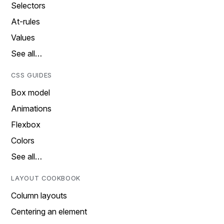
Selectors
At-rules
Values
See all…
CSS GUIDES
Box model
Animations
Flexbox
Colors
See all…
LAYOUT COOKBOOK
Column layouts
Centering an element