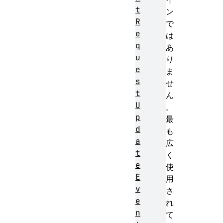
t
ン
R
で
e
は
q
あ
u
り
e
ま
s
せ
t
ん
U
。
p
最
d
も
a
広
t
く
e
使
E
用
v
さ
e
れ
n
て