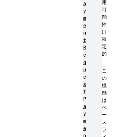
用
a
可
y
能
m
性
e
は
n
限
t
定
R
的
e
q
u
こ
e
の
s
機
t
能
P
は
a
ベ
y
ー
m
ス
e
ラ
n
イ