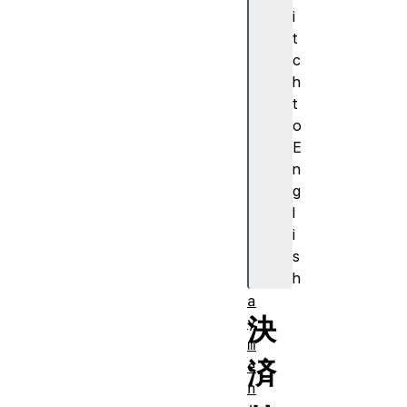
i
t
c
h
Pa
t
ym
o
en
E
tA
n
dd
g
re
l
ss
i
s
h
P
a
決
y
m
済
e
n