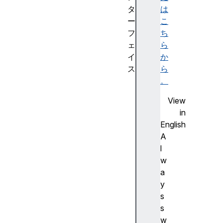
は
タ
こ
ー
ち
フ
ら
ェ
か
イ
ら
ス
。
Me
rc
View
ha
in
nt
English
Va
A
li
l
da
w
ti
a
on
y
Ev
s
en
s
t
w