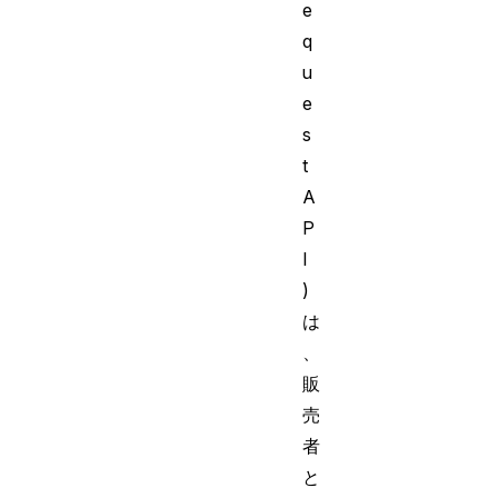
e
q
u
e
s
t
A
P
I
)
は
、
販
売
者
と