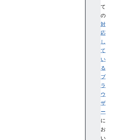
て
の
対
応
し
て
い
る
ブ
ラ
ウ
ザ
ー
に
お
い