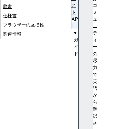
ス
コ
辞書
ト
ミ
仕様書
AP
ュ
ブラウザーの互換性
I
ニ
テ
関連情報
ガ
ィ
イ
ー
ド
の
決
尽
済
力
リ
で
ク
英
エ
語
ス
か
ト
ら
A
翻
PI
訳
の
さ