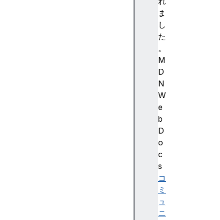
使
れ
用
ま
決
し
済
た
処
。
理
M
の
D
概
N
要
W
U
e
si
b
n
D
g
o
S
c
e
s
c
コ
ur
ミ
e
ュ
P
ニ