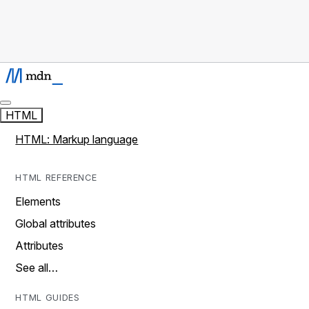
HTML
HTML: Markup language
HTML REFERENCE
Elements
Global attributes
Attributes
See all…
HTML GUIDES