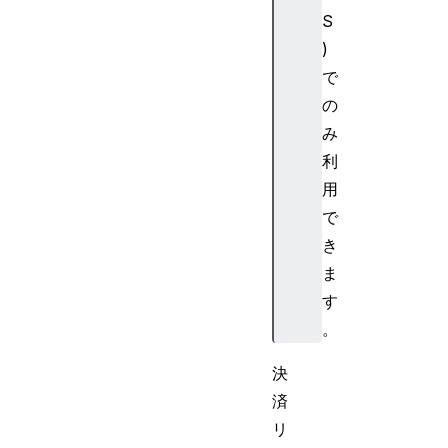
S
)
で
の
み
利
用
で
き
ま
す
。
決
済
リ