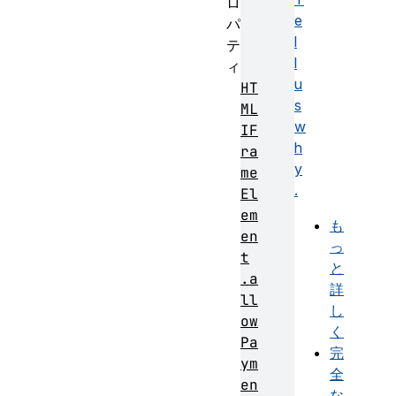
ロ
e
パ
l
テ
l
ィ
u
HT
s
ML
w
IF
h
ra
y
me
.
El
em
も
en
っ
t
と
.a
詳
ll
し
ow
く
Pa
完
ym
全
en
な