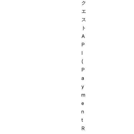
ク
エ
ス
ト
A
P
I
(
P
a
y
m
e
n
t
R