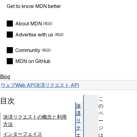
Get to know MDN better
About MDN
Advertise with us
Community
MDN on GitHub
Blog
ウェブ
Web API
決済リクエスト API
こ
目次
決
の
済
ペ
決済リクエストの概念と利用
リ
ー
方法
ク
ジ
インターフェイス
エ
は