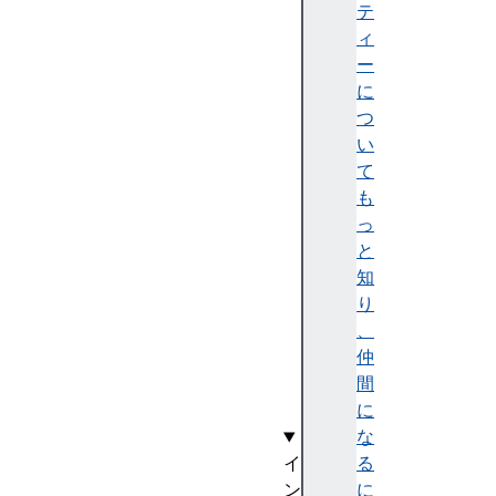
a
テ
y
ィ
m
ー
e
に
nt
つ
C
い
o
て
nf
も
ir
っ
m
と
at
知
io
り
n
、
仲
間
に
な
る
イ
に
ン