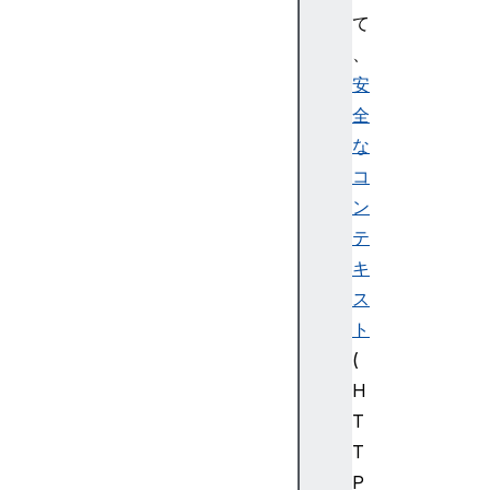
て
、
安
全
な
コ
ン
テ
キ
ス
ト
(
H
T
T
P