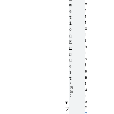
o
m
r
a
t
t
f
i
o
o
r
n
t
R
h
e
i
q
s
u
f
e
e
s
a
t
t
u
r
e
?
プ
T