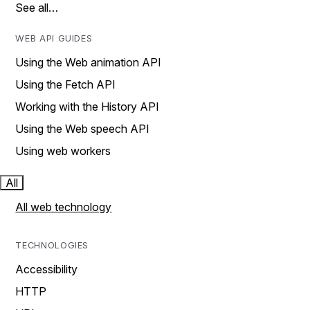
See all…
WEB API GUIDES
Using the Web animation API
Using the Fetch API
Working with the History API
Using the Web speech API
Using web workers
All
All web technology
TECHNOLOGIES
Accessibility
HTTP