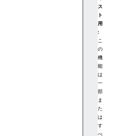
ス
ト
用
:
こ
の
機
能
は
一
部
ま
た
は
す
べ