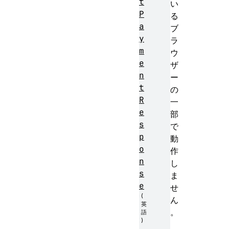
t
い
P
る
a
ブ
y
ラ
m
ウ
e
ザ
n
ー
t
の
R
一
e
部
s
で
p
動
o
作
n
し
s
ま
e
せ
ん
。