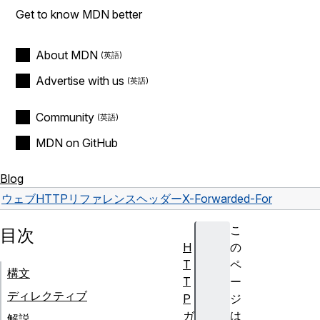
Get to know MDN better
About MDN
Advertise with us
Community
MDN on GitHub
Blog
ウェブ
HTTP
リファレンス
ヘッダー
X-Forwarded-For
こ
目次
H
の
T
ペ
構文
T
ー
ディレクティブ
P
ジ
ガ
は
解説