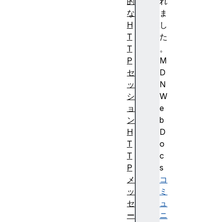
的
れ
な
ま
H
し
T
た
T
。
P
M
セ
D
ッ
N
シ
W
ョ
e
ン
b
H
D
T
o
T
c
P
s
メ
コ
ッ
ミ
セ
ュ
ー
ニ