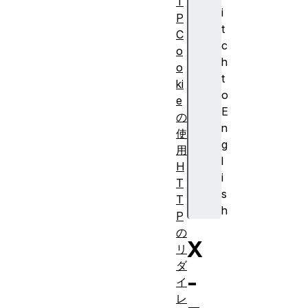
T
i
P
t
C
c
o
h
o
t
ki
o
e
E
の
n
使
g
用
l
H
i
T
s
T
h
P
の
X
リ
ダ
-
イ
レ