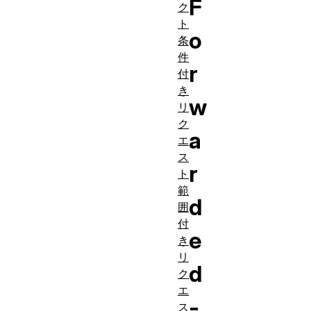
F
ク
ト
o
条
件
r
付
き
w
リ
ク
a
エ
ス
r
ト
範
d
囲
付
e
き
リ
d
ク
エ
-
ス