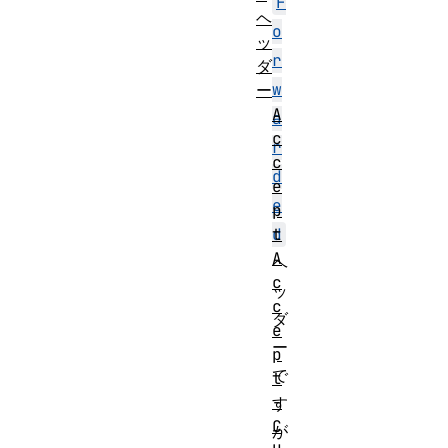
F
ヘ
o
ッ
r
ダ
w
ー
A
a
c
r
c
d
e
e
p
d
t
A
ヘ
c
ッ
c
ダ
e
ー
p
で
t
-
す
C
が