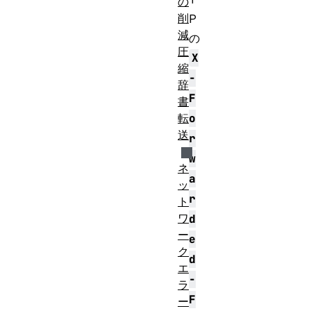
の
削
P
減
の
圧
X
縮
-
辞
F
書
o
転
送
r
w
ネ
a
ッ
r
ト
ワ
d
ー
e
ク
d
エ
-
ラ
F
ー