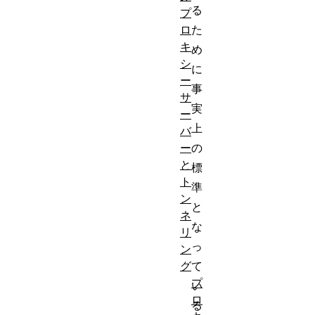
る
プ
た
ロ
キ
め
シ
に
ー
事
サ
実
ー
上
バ
の
ー
と
標
ト
準
ン
と
ネ
な
リ
っ
ン
て
グ
プ
い
ロ
る