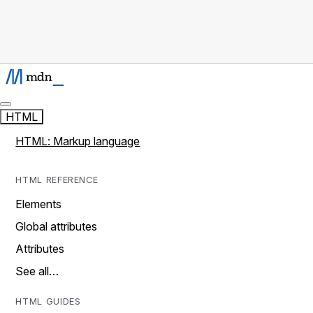
HTML
HTML: Markup language
HTML REFERENCE
Elements
Global attributes
Attributes
See all…
HTML GUIDES