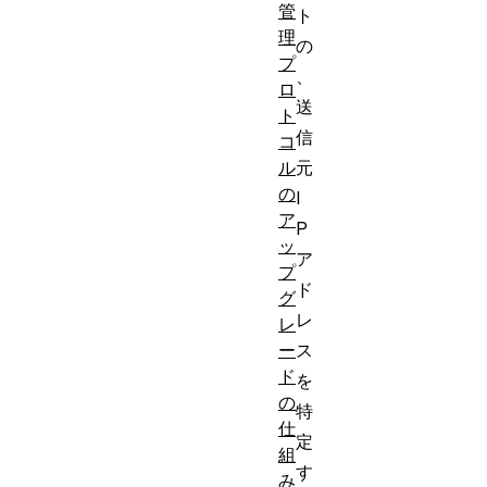
管
ト
理
の
プ
、
ロ
送
ト
信
コ
元
ル
の
I
ア
P
ッ
ア
プ
ド
グ
レ
レ
ス
ー
ド
を
の
特
仕
定
組
す
み