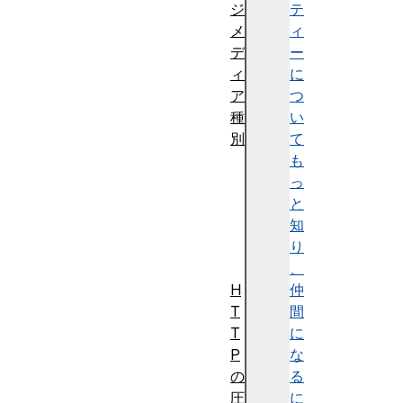
ジ
テ
メ
ィ
デ
ー
ィ
に
ア
つ
種
い
別
て
一
も
般
っ
的
と
な
知
種
り
別
、
H
仲
T
間
T
に
P
な
の
る
圧
に