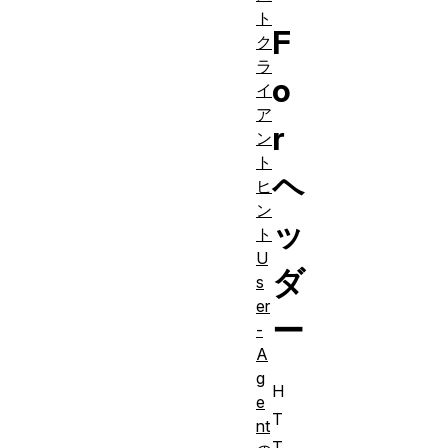
ト
F
ク
ラ
o
イ
ア
r
ン
ト
ヘ
ヒ
ン
ッ
ト
U
ダ
s
er
ー
-
A
g
H
e
T
nt
T