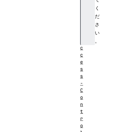
t
く
i
だ
a
さ
l
い
s
A
。
c
リ
c
e
ク
ヘ
s
エ
ッ
s
ス
ダ
-
ト
C
ー
ヘ
o
種
ッ
n
別
t
ダ
r
ー
o
禁