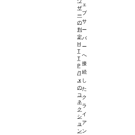
ウ
ェ
ザ
ブ
ー
サ
の
ー
判
定
バ
H
ー
T
へ
T
接
P
続
/1
し
.x
の
た
コ
ク
ネ
ラ
ク
イ
シ
ア
ョ
ン
ン