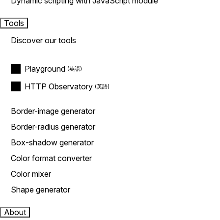
Dynamic scripting with JavaScript module
Tools
Discover our tools
Playground
HTTP Observatory
Border-image generator
Border-radius generator
Box-shadow generator
Color format converter
Color mixer
Shape generator
About