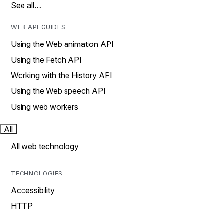
See all…
WEB API GUIDES
Using the Web animation API
Using the Fetch API
Working with the History API
Using the Web speech API
Using web workers
All
All web technology
TECHNOLOGIES
Accessibility
HTTP