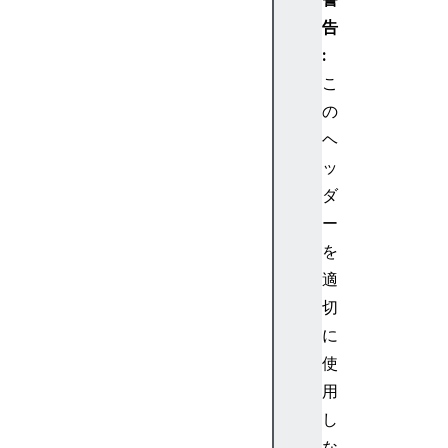
e
告
p
:
t
-
こ
L
の
a
ヘ
n
ッ
g
ダ
u
ー
a
g
を
e
適
A
切
c
に
c
使
e
用
p
t
し
-
な