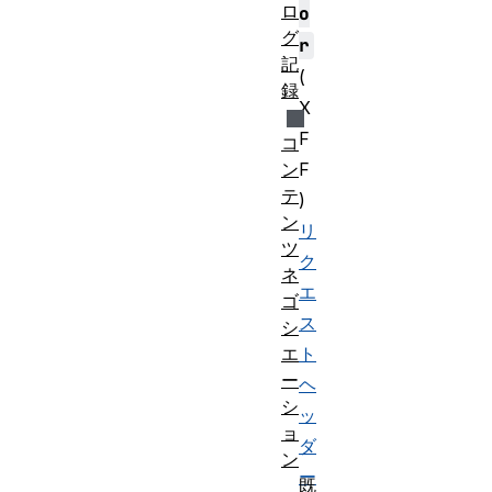
ロ
o
グ
r
記
(
録
X
F
コ
F
ン
テ
)
ン
リ
ツ
ク
ネ
エ
ゴ
ス
シ
ト
エ
ー
ヘ
シ
ッ
ョ
ダ
ン
ー
既