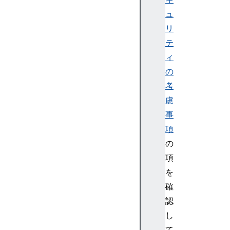
o
ュ
n
リ
t
r
テ
o
ィ
l
の
-
考
A
慮
l
事
l
o
項
w
の
-
項
C
を
r
確
e
認
d
e
し
n
て