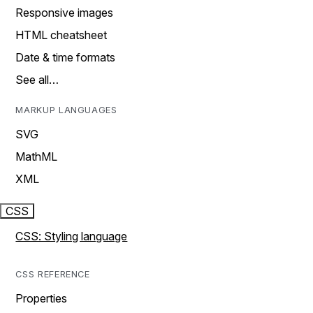
Responsive images
HTML cheatsheet
Date & time formats
See all…
MARKUP LANGUAGES
SVG
MathML
XML
CSS
CSS: Styling language
CSS REFERENCE
Properties