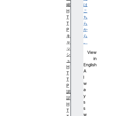
縮
は
H
こ
T
ち
T
ら
P
か
キ
ら
ャ
。
ッ
View
シ
in
ュ
English
H
A
T
l
T
w
P
a
認
y
証
s
H
s
T
w