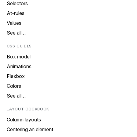
Selectors
At-rules
Values
See all…
CSS GUIDES
Box model
Animations
Flexbox
Colors
See all…
LAYOUT COOKBOOK
Column layouts
Centering an element