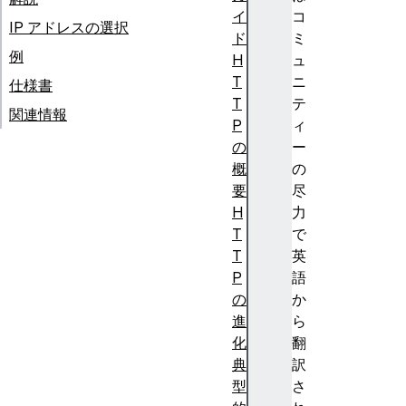
イ
コ
IP アドレスの選択
ド
ミ
例
H
ュ
T
ニ
仕様書
T
テ
関連情報
P
ィ
の
ー
概
の
要
尽
H
力
T
で
T
英
P
語
の
か
進
ら
化
翻
典
訳
型
さ