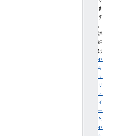
c
e
ま
p
す
t
。
-
詳
R
細
a
は
n
g
セ
e
キ
s
ュ
A
リ
c
テ
c
ィ
e
s
ー
s
と
-
セ
C
キ