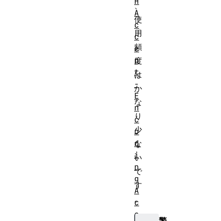
H
、
A
使
c
用
c
頻
e
p
度
t
は
-
か
E
な
n
り
c
少
o
d
な
i
い
n
で
g
す
A
。
c
c
警