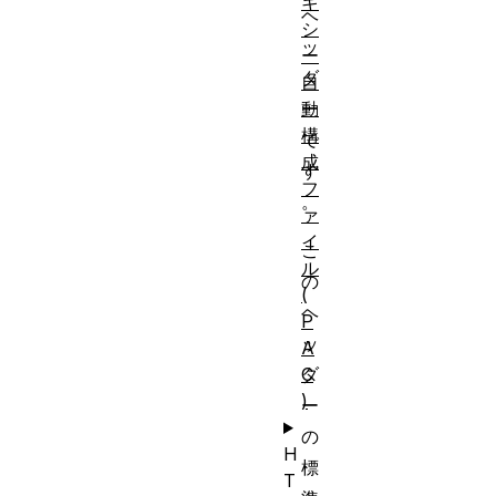
キ
ヘ
シ
ッ
ー
ダ
自
ー
動
構
で
成
す
フ
。
ァ
イ
こ
ル
の
(
ヘ
P
ッ
A
ダ
C
)
ー
の
H
標
T