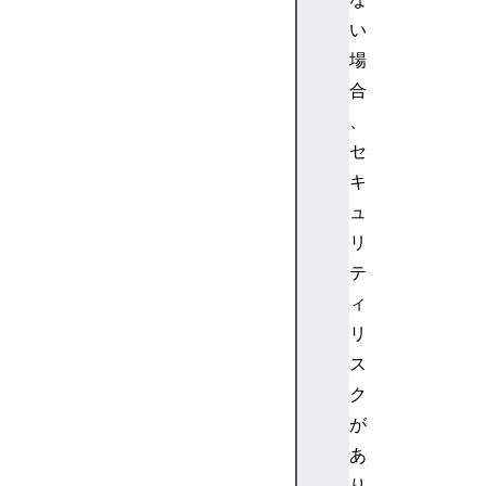
P
い
a
場
t
合
c
、
h
A
セ
c
キ
c
ュ
e
リ
p
テ
t
ィ
-
P
リ
o
ス
s
ク
t
が
A
あ
c
り