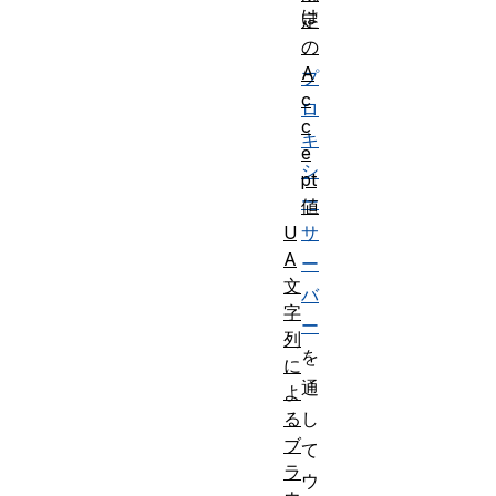
は
定
、
の
A
プ
c
ロ
c
キ
e
シ
pt
ー
値
サ
U
A
ー
文
バ
字
ー
列
を
に
通
よ
し
る
ブ
て
ラ
ウ