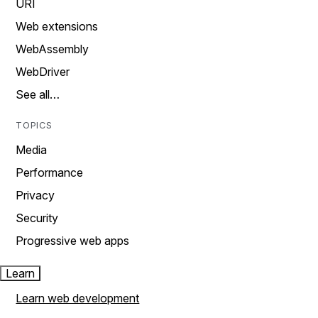
URI
Web extensions
WebAssembly
WebDriver
See all…
TOPICS
Media
Performance
Privacy
Security
Progressive web apps
Learn
Learn web development