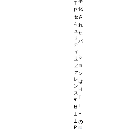
準
T
化
P
さ
セ
キ
れ
ュ
た
リ
バ
テ
ー
ィ
ジ
リ
ョ
フ
ァ
ン
レ
は
ン
H
ス
T
T
H
P
T
T
の
P