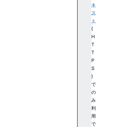
キ
ス
ト
(
H
T
T
P
S
)
で
の
み
利
用
で