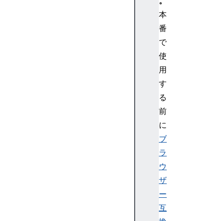
。
本
番
で
使
用
す
る
前
に
ブ
ラ
ウ
ザ
ー
互