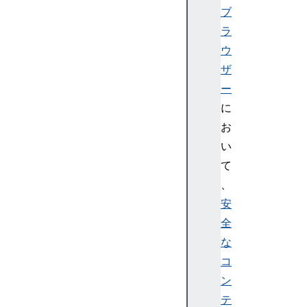
ブ
ラ
ウ
ザ
ー
に
お
い
て
、
安
全
な
コ
ン
テ