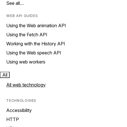
See all…
WEB API GUIDES
Using the Web animation API
Using the Fetch API
Working with the History API
Using the Web speech API
Using web workers
All
All web technology
TECHNOLOGIES
Accessibility
HTTP