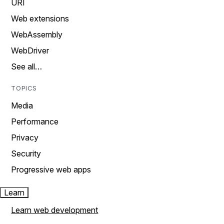
URI
Web extensions
WebAssembly
WebDriver
See all…
TOPICS
Media
Performance
Privacy
Security
Progressive web apps
Learn
Learn web development