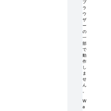
ブ
ラ
ウ
ザ
ー
の
一
部
で
動
作
し
ま
せ
ん
。
W
a