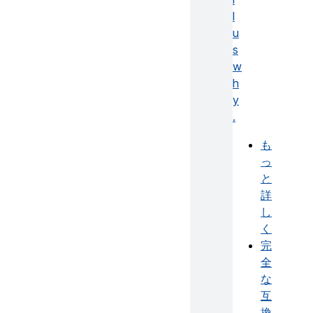
l
u
s
w
h
y
.
も
っ
と
詳
し
く
完
全
な
互
換