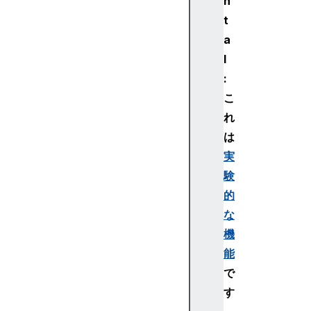
n
t
a
l
:
こ
れ
は
実
験
的
な
機
能
で
す