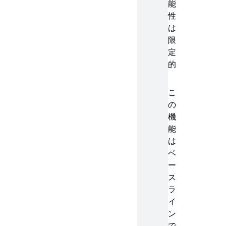
能
性
は
限
定
的
こ
の
機
能
は
ベ
ー
ス
ラ
イ
ン
で