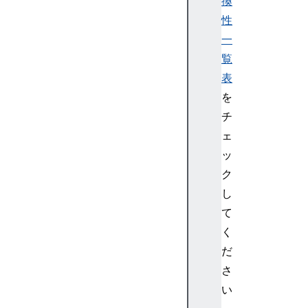
換
性
一
覧
表
を
チ
ェ
ッ
ク
し
て
く
だ
さ
い