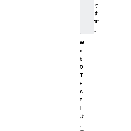
き
ま
す
。
W
e
b
O
T
P
A
P
I
は
、