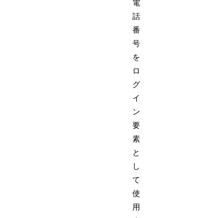
電
話
番
号
を
ロ
グ
イ
ン
要
素
と
し
て
使
用