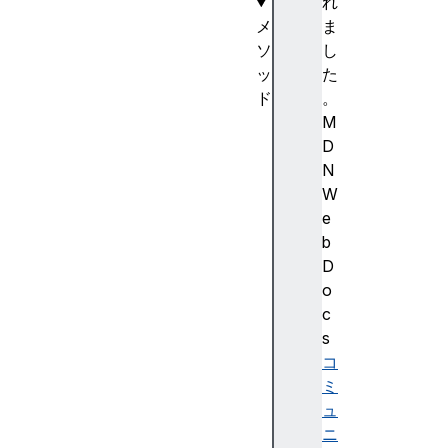
れ
メ
ま
ソ
し
ッ
た
ド
。
C
M
r
D
e
N
d
W
e
e
n
b
t
D
i
o
a
c
l
s
s
コ
C
ミ
o
ュ
n
ニ