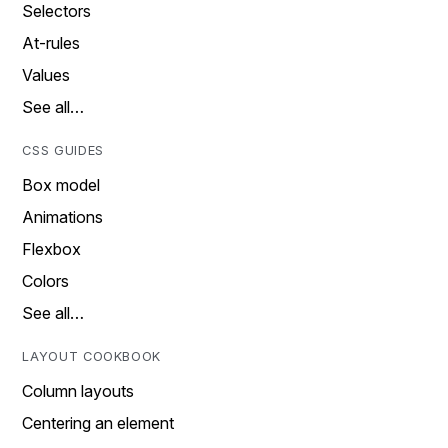
Selectors
At-rules
Values
See all…
CSS GUIDES
Box model
Animations
Flexbox
Colors
See all…
LAYOUT COOKBOOK
Column layouts
Centering an element