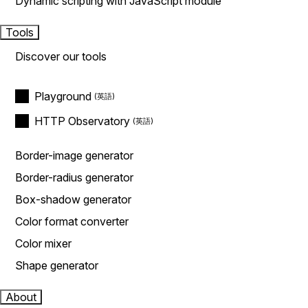
Dynamic scripting with JavaScript module
Tools
Discover our tools
Playground
HTTP Observatory
Border-image generator
Border-radius generator
Box-shadow generator
Color format converter
Color mixer
Shape generator
About