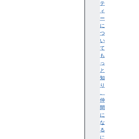
t
テ
a
ィ
i
ー
n
に
e
つ
r
い
.
て
g
も
e
っ
t
と
(
知
)
り
、
仲
間
に
な
る
に