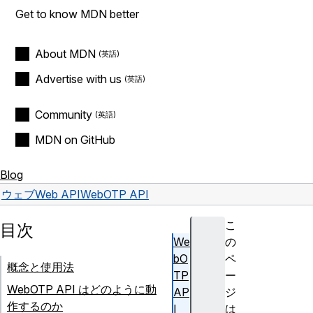
Get to know MDN better
About MDN
Advertise with us
Community
MDN on GitHub
Blog
ウェブ
Web API
WebOTP API
こ
目次
We
の
bO
ペ
概念と使用法
TP
ー
WebOTP API はどのように動
AP
ジ
作するのか
I
は