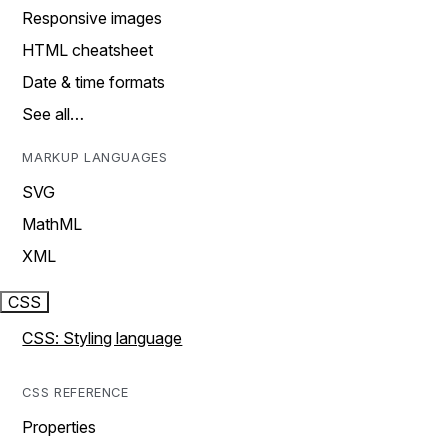
Responsive images
HTML cheatsheet
Date & time formats
See all…
MARKUP LANGUAGES
SVG
MathML
XML
CSS
CSS: Styling language
CSS REFERENCE
Properties