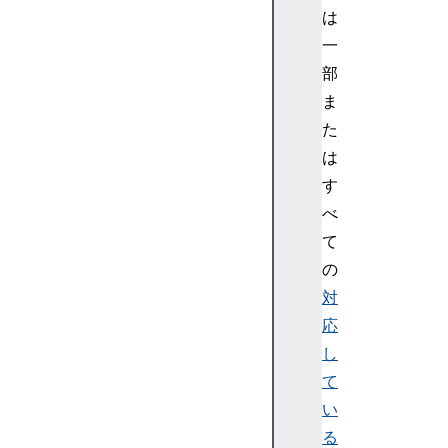
は
一
部
ま
た
は
す
べ
て
の
対
応
し
て
い
る