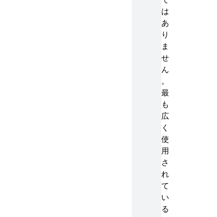
は
あ
り
ま
せ
ん
。
最
も
広
く
使
用
さ
れ
て
い
る