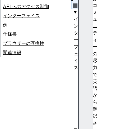
コ
API へのアクセス制御
ミ
インターフェイス
イ
ュ
例
ン
ニ
タ
テ
仕様書
ー
ィ
ブラウザーの互換性
フ
ー
関連情報
ェ
の
イ
尽
ス
力
OT
で
PC
英
re
語
de
か
nt
ら
ia
翻
l
訳
さ