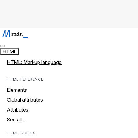
HTML
HTML: Markup language
HTML REFERENCE
Elements
Global attributes
Attributes
See all…
HTML GUIDES