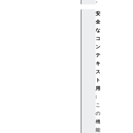
。
安
全
な
コ
ン
テ
キ
ス
ト
用
:
こ
の
機
能