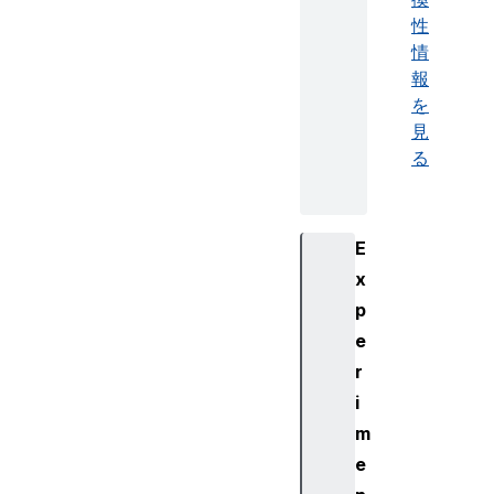
性
情
報
を
見
る
E
x
p
e
r
i
m
e