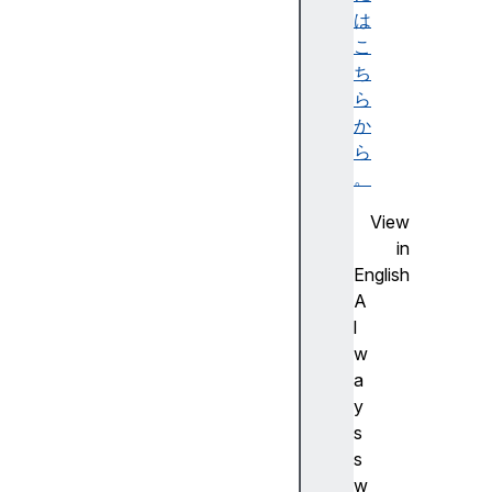
は
こ
ち
ら
か
ら
。
View
in
English
A
l
w
a
y
s
s
w