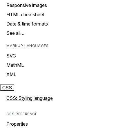
Responsive images
HTML cheatsheet
Date & time formats
See all…
MARKUP LANGUAGES
SVG
MathML
XML
CSS
CSS: Styling language
CSS REFERENCE
Properties