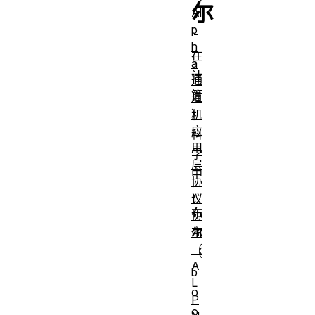
尔
Al
p
h
在
a
计
通
算
道
）
机
应
科
用
学
层
中
协
，
议
布
协
商
尔
（
（
A
b
L
o
P
o