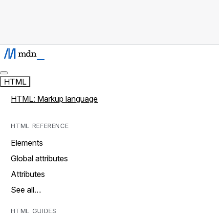
HTML
HTML: Markup language
HTML REFERENCE
Elements
Global attributes
Attributes
See all…
HTML GUIDES