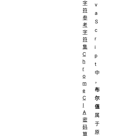
字
v
符
a
参
S
考
c
字
r
符
集
i
C
p
h
t
r
中
o
，
m
布
e
C
尔
I
值
A
属
密
于
码
原
算