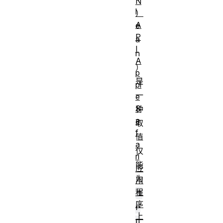
N
l
）
A
e
P
a
I
n
A
）
p
是
pl
一
e
S
种
a
取
f
值
a
仅
ri
能
应
为
用
程
t
序
r
上
u