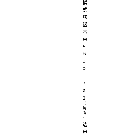
模
行的代码

式
}

块
级
if (boolean 
内
容
conditional) {

B
console.log("布
o
尔条件被解析为
o
真");

l
} else {

e
a
n
console.log("布
尔条件被解析为
假");

边
}

界