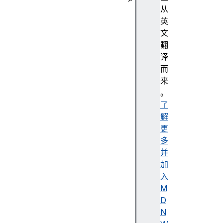
抽
从
象
英
编
文
程
翻
强
译
调
而
色
来
无
。
障
了
碍
解
无
更
障
多
碍
并
树
加
无
入
障
M
碍
D
描
N