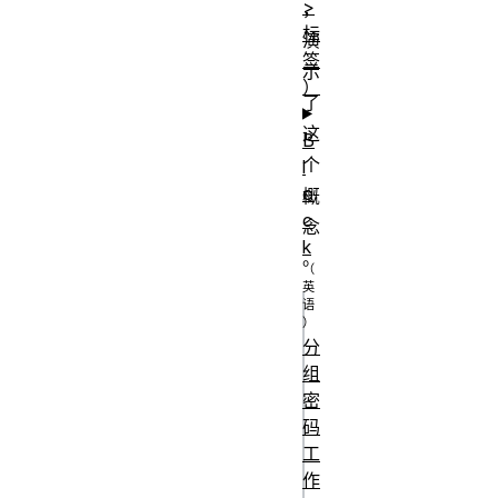
>
，
标
演
签
示
）
了
这
B
个
l
o
概
c
念
k
。
js
分
/* JavaScript 
组
if 语句 */

密
if (boolean 
码
工
conditional) {

作
  // 条件为真时执