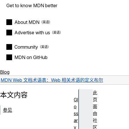
Get to know MDN better
About MDN
Advertise with us
Community
MDN on GitHub
Blog
MDN Web 文档术语表：Web 相关术语的定义
布尔
此
本文内容
Gl
页
o
面
参见
ss
由
ar
社
y
区