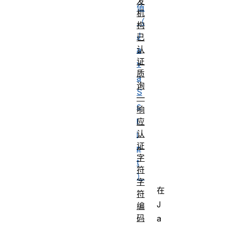
发
值
机
（
构
J
已
认
a
证
v
质
a
询
S
—
c
响
r
应
认
i
证
p
字
t
符
）
字
在
符
J
编
码
a