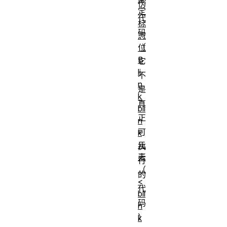
伪
定
代
标
码
志
（
位
B
它
li
不
n
是
k
真
bli
正
n
可
k
元
执
素
行
（
的
<
代
bli
码
n
）
k