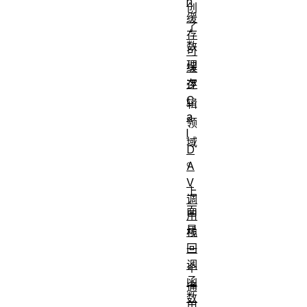
n
创
缓
了
存
数
可
理
缓
存
逻
C
辑
a
领
l
域
D
。
A
V
上
调
面
用
是
栈
回
一
调
个
函
通
数
用