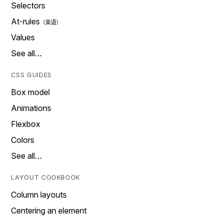
Selectors
At-rules
Values
See all…
CSS GUIDES
Box model
Animations
Flexbox
Colors
See all…
LAYOUT COOKBOOK
Column layouts
Centering an element