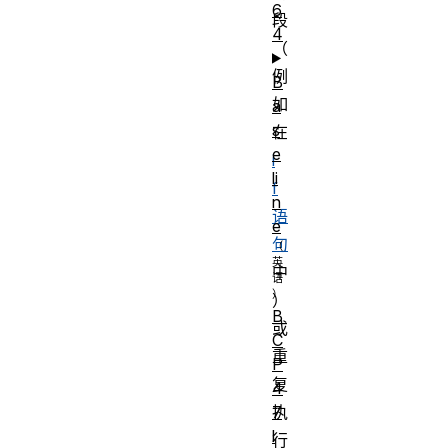
6
段
4
（
例
B
如
a
s
在
e
i
li
f
n
语
e
句
中
）
B
或
C
重
P
复
4
执
7
l
行