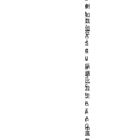
e
例
t
如
数
，
组
在
A
J
S
a
C
II
v
纵
a
横
S
比
c
异
r
步
i
A
T
p
A
t
G
中
属
，