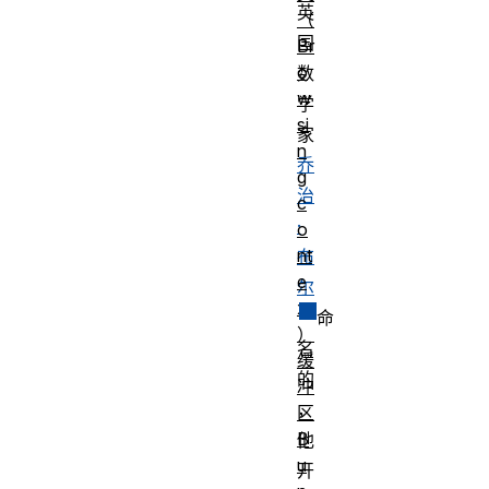
英
（
国
Br
o
数
w
学
si
家
n
乔
g
治
c
·
o
nt
布
e
尔
xt
命
）
名
缓
的
冲
，
区
B
他
u
开