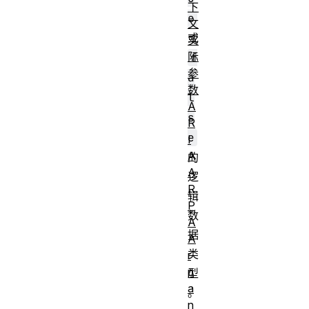
下
e
文
或
实
际
f
参
a
数
l
A
s
R
e
I
A
的
A
逻
R
辑
P
数
A
据
A
类
r
p
型
a
。
n