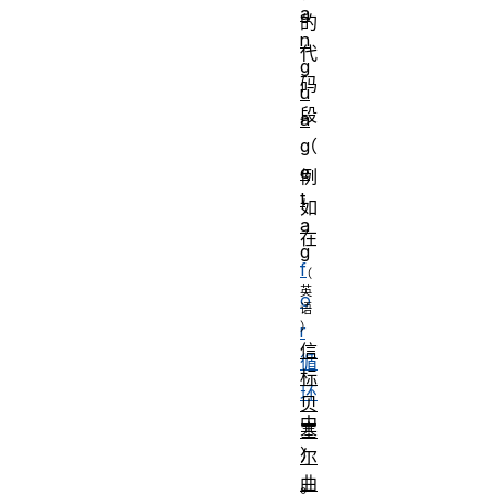
a
的
n
代
g
码
u
段
a
（
g
e
例
t
如
a
在
g
f
o
r
信
循
标
环
贝
中
塞
）
尔
曲
。