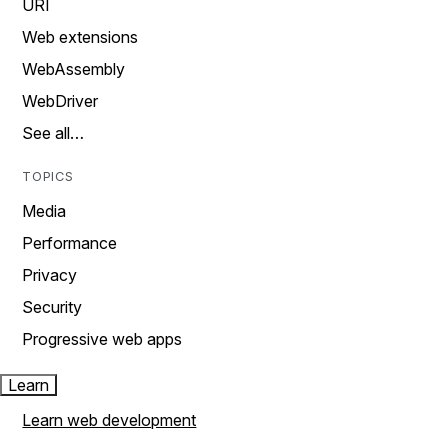
URI
Web extensions
WebAssembly
WebDriver
See all…
TOPICS
Media
Performance
Privacy
Security
Progressive web apps
Learn
Learn web development