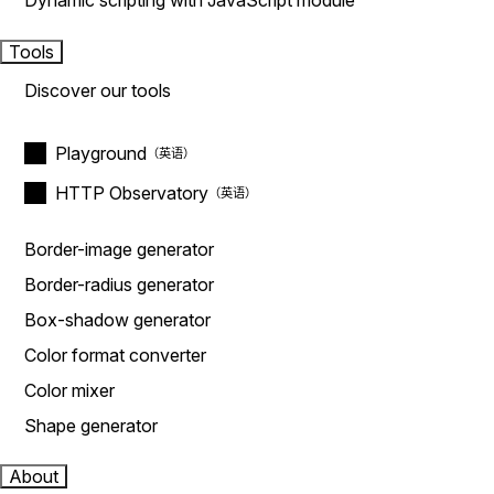
Dynamic scripting with JavaScript module
Tools
Discover our tools
Playground
HTTP Observatory
Border-image generator
Border-radius generator
Box-shadow generator
Color format converter
Color mixer
Shape generator
About