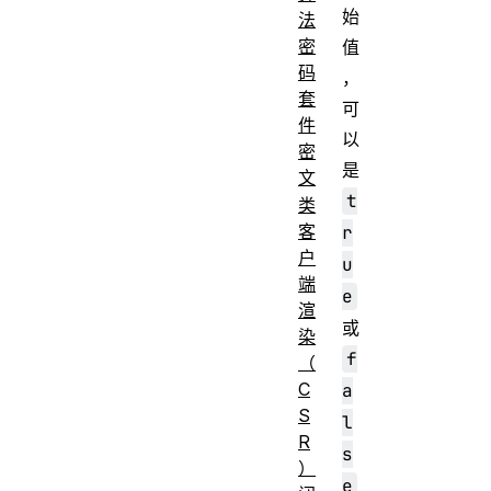
始
法
密
值
码
，
套
可
件
以
密
是
文
t
类
客
r
户
u
端
e
渲
或
染
f
（
C
a
S
l
R
s
）
e