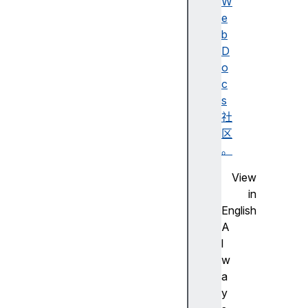
述
W
无
e
障
b
碍
D
名
o
称
c
A
s
d
社
o
区
b
。
e
View
F
in
la
English
s
A
h
l
步
w
进
a
尺
y
寸