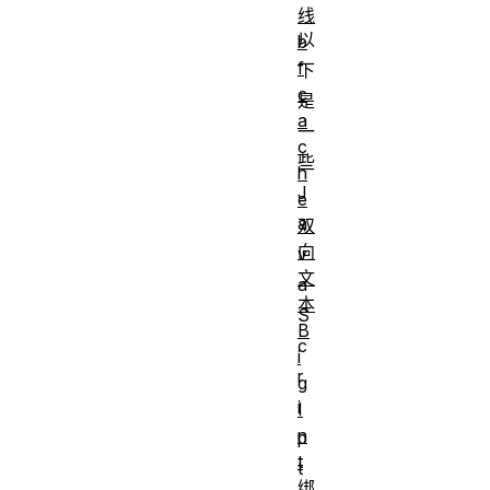
线
以
b
f
下
c
是
a
一
c
些
h
J
e
a
双
向
v
文
a
本
S
B
c
i
r
g
i
I
n
p
t
t
绑