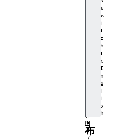
s
A
s
J
w
A
i
X
t
算
c
法
h
对
t
齐
o
容
E
器
n
对
g
齐
l
主
i
体
s
不
h
透
明
布
度
（