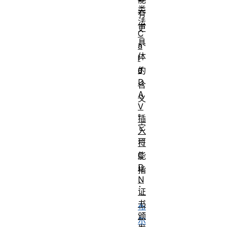
类
有
法
更
C
具
a
体
r
d
的
D
含
A
义
V
。
插
它
入
可
符
C
能
D
指
N
：
证
书
布
颁
尔