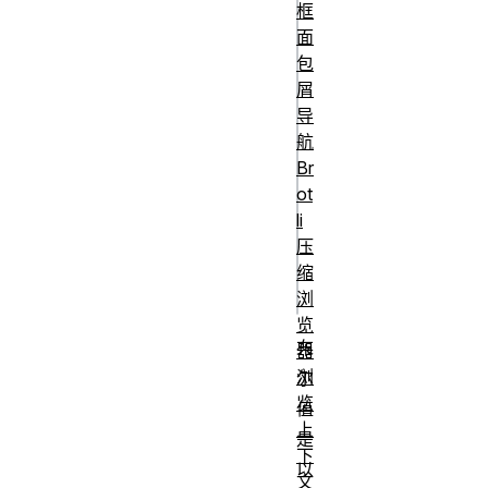
框
/* JavaScript 
面
for 循环 */

包
for (control 
屑
variable; 
导
航
boolean 
Br
conditional; 
ot
counter) {

li
  // 条件为真时循
压
环执行的代码

缩
浏
览
布
器
浏
尔
览
值
上
是
下
以
文