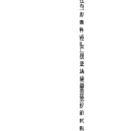
性
布
（
尔
A
ttr
条
ib
件
ut
经
e
常
）
用
认
于
证
认
决
证
定
器
要
带
执
宽
行
B
的
a
s
代
e
码