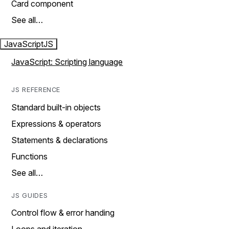
Card component
See all…
JavaScript
JS
JavaScript: Scripting language
JS REFERENCE
Standard built-in objects
Expressions & operators
Statements & declarations
Functions
See all…
JS GUIDES
Control flow & error handing