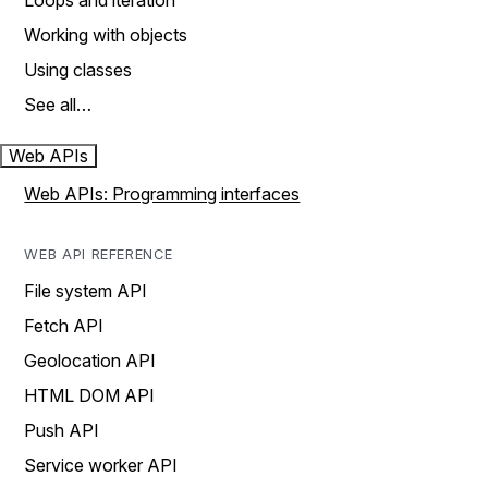
Loops and iteration
Working with objects
Using classes
See all…
Web APIs
Web APIs: Programming interfaces
WEB API REFERENCE
File system API
Fetch API
Geolocation API
HTML DOM API
Push API
Service worker API