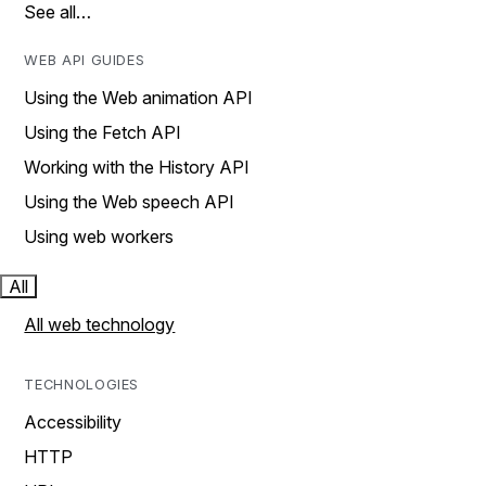
See all…
WEB API GUIDES
Using the Web animation API
Using the Fetch API
Working with the History API
Using the Web speech API
Using web workers
All
All web technology
TECHNOLOGIES
Accessibility
HTTP