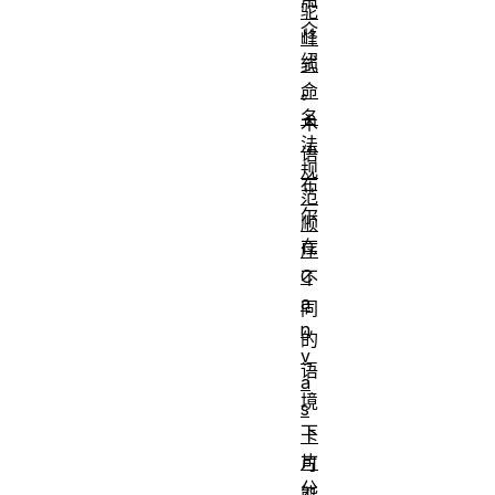
驼
介
峰
绍
式
命
。
名
术
法
语
规
布
范
尔
顺
在
序
C
不
a
同
n
的
v
语
a
境
s
下
卡
片
可
分
能