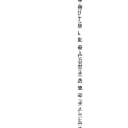
ル
用
H
し
T
て
M
、
L
5
完
の
全
入
に
力
カ
型
ス
そ
タ
の
他
マ
の
イ
フ
ズ
ォ
し
ー
た
ム
<