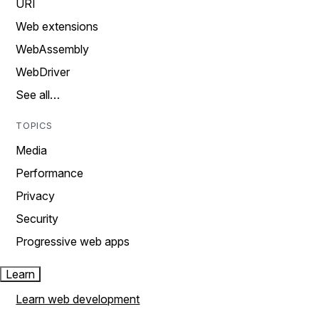
URI
Web extensions
WebAssembly
WebDriver
See all…
TOPICS
Media
Performance
Privacy
Security
Progressive web apps
Learn
Learn web development