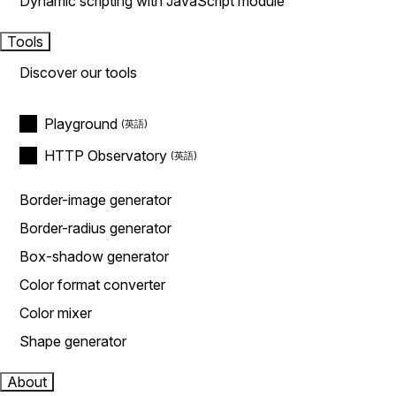
Dynamic scripting with JavaScript module
Tools
Discover our tools
Playground
HTTP Observatory
Border-image generator
Border-radius generator
Box-shadow generator
Color format converter
Color mixer
Shape generator
About