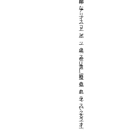
能
印
な
ア
リ
イ
ス
コ
ト
ン
ボ
ッ
、
ク
現
ス
在
U
選
I
択
擬
さ
似
ク
れ
ラ
て
ス
い
ク
る
ラ
オ
イ