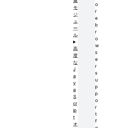
展
o
モ
r
ジ
e
ュ
b
ー
r
ル
o
w
高
s
度
e
な
r
J
s
a
u
v
p
a
p
S
o
cr
r
ip
t
t
f
オ
o