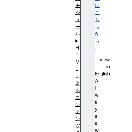
は
モ
こ
ジ
ち
ュ
ら
ー
か
ル
ら
。
H
T
View
M
in
L
English
に
A
よ
l
る
w
コ
a
ン
y
テ
s
ン
s
ツ
w