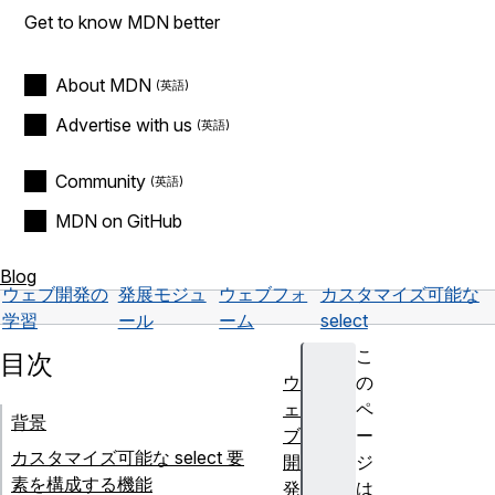
Get to know MDN better
About MDN
Advertise with us
Community
MDN on GitHub
Blog
ウェブ開発の
発展モジュ
ウェブフォ
カスタマイズ可能な
学習
ール
ーム
select
こ
目次
ウ
の
ェ
ペ
背景
ブ
ー
カスタマイズ可能な select 要
開
ジ
素を構成する機能
発
は