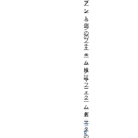
プ
ア
ン
シ
ト
ョ
側
ン
の
の
フ
チ
ォ
ェ
ー
ム
ッ
検
ク
証
マ
フ
ー
ォ
ク
ー
、
ム
デ
各
ー
<
タ
o
の