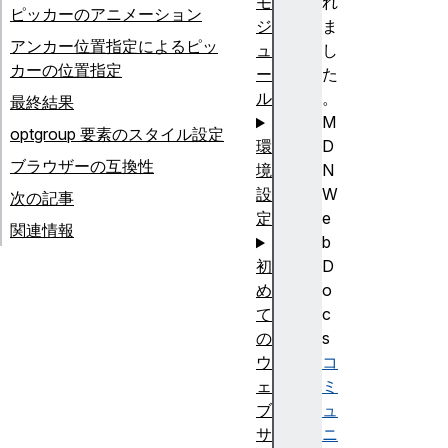
れ
モ
ピッカーのアニメーション
ま
ジ
アンカー位置指定によるピッ
し
ュ
カーの位置指定
た
ー
。
ル
最終結果
M
optgroup 要素のスタイル設定
D
環
ブラウザーの互換性
N
境
W
設
次の記事
e
定
関連情報
b
D
初
o
め
c
て
s
の
コ
ウ
ミ
ェ
ュ
ブ
ニ
サ