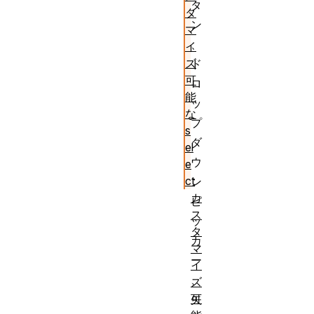
タ
タ
ン
マ
、
イ
ズ
ド
可
ロ
能
ッ
な
プ
s
ダ
el
ウ
e
ct
ン
カ
ピ
ス
ッ
タ
カ
マ
ー
イ
、
ズ
可
矢