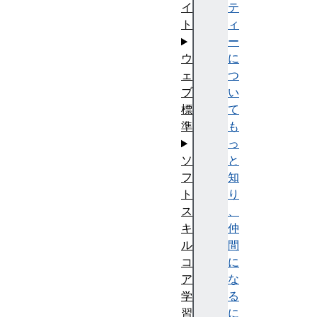
テ
イ
ィ
ト
ー
に
ウ
つ
ェ
い
ブ
て
標
も
準
っ
と
ソ
知
フ
り
ト
、
ス
仲
キ
間
ル
に
コ
な
ア
る
学
に
習