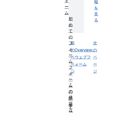
ォ
報
ー
を
ム
見
初
る
め
て
の
フ
前
次
ォ
の
Overview:
の
ー
ペ
ウェブフ
ペ
ム
ー
ォーム
ー
フ
ジ
ジ
ォ
ー
こ
ム
の
の
構
記
築
事
方
で