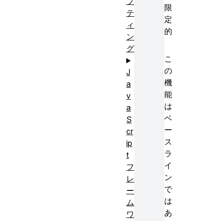
プ
限
テ
定
ィ
的
ン
グ
こ
の
J
機
a
能
v
は
a
ベ
S
ー
cr
ス
ip
ラ
t
イ
フ
ン
レ
で
ー
は
ム
あ
ワ