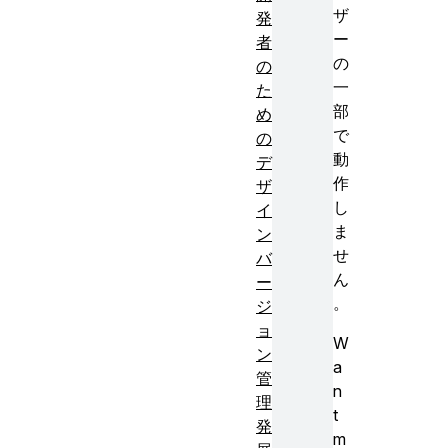
ザ
発
ー
者
の
の
一
た
部
め
で
の
動
デ
作
ザ
し
イ
ま
ン
せ
バ
ん
ー
。
ジ
ョ
W
ン
a
管
n
理
t
発
m