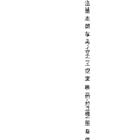
法
は
基
、
本
的
ブ
な
ラ
ネ
ウ
イ
ザ
テ
ー
ィ
の
ブ
フ
実
ォ
験
ー
的
ム
な
コ
機
ン
能
ト
ロ
を
ー
使