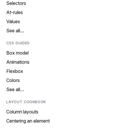
Selectors
At-rules
Values
See all…
CSS GUIDES
Box model
Animations
Flexbox
Colors
See all…
LAYOUT COOKBOOK
Column layouts
Centering an element