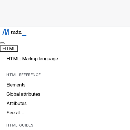
HTML
HTML: Markup language
HTML REFERENCE
Elements
Global attributes
Attributes
See all…
HTML GUIDES