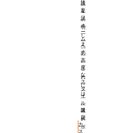
法
設
定
を
フ
説
ォ
明
ー
し
ム
ま
へ
す
の
高
。
度
こ
な
れ
ス
に
タ
は
イ
、
ル
設
選
定
択
カ
ボ
ス