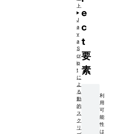
ト
e
J
c
a
v
t
a
S
要
cr
ip
素
t
に
よ
る
利
動
用
的
可
ス
能
ク
性
リ
は