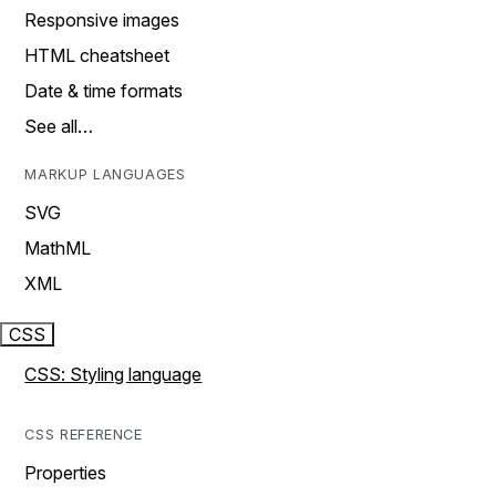
Responsive images
HTML cheatsheet
Date & time formats
See all…
MARKUP LANGUAGES
SVG
MathML
XML
CSS
CSS: Styling language
CSS REFERENCE
Properties