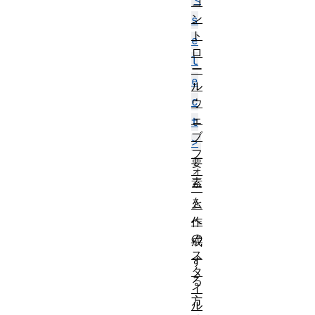
コ
ン
s
ト
e
ロ
l
ー
e
ル
c
ウ
ェ
t
ブ
>
フ
要
ォ
素
ー
を
ム
へ
作
の
成
ス
す
タ
る
イ
方
ル