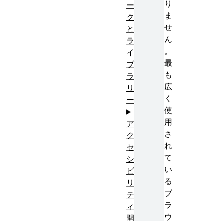
り
ー
ま
ク
せ
と
ん
ラ
。
イ
最
ブ
も
ラ
広
リ
く
ー
使
用
ア
さ
ク
れ
セ
て
シ
い
ビ
る
リ
ブ
テ
ラ
ィ
ウ
開