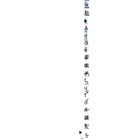
p
送
t
信
i
A
o
d
n
di
>
ti
要
o
n
素
al
の
t
ス
u
タ
t
イ
o
ル
ri
al
設
s
定
を