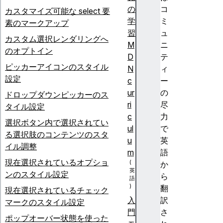
の
コ
カスタマイズ可能な select 要
学
ミ
素のマークアップ
習
ュ
カスタム選択レンダリングへ
M
ニ
のオプトイン
D
テ
ピッカーアイコンのスタイル
N
ィ
設定
c
ー
ur
の
ドロップダウンピッカーのス
ri
尽
タイル設定
c
力
選択ボタン内で選択されてい
ul
で
る選択肢のコンテンツのスタ
u
英
イル調整
m
語
現在選択されているオプショ
か
ンのスタイル設定
ら
翻
現在選択されているチェック
訳
入
マークのスタイル設定
さ
門
ポップオーバー状態を使った