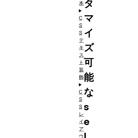
タ
本
マ
C
S
イ
S
テ
ズ
キ
ス
可
ト
装
能
飾
な
C
S
s
S
レ
e
イ
ア
l
ウ