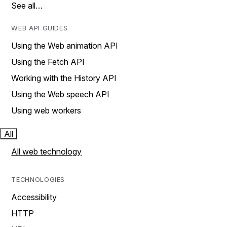
See all…
WEB API GUIDES
Using the Web animation API
Using the Fetch API
Working with the History API
Using the Web speech API
Using web workers
All
All web technology
TECHNOLOGIES
Accessibility
HTTP