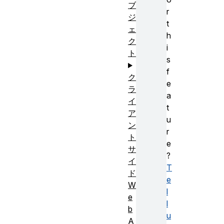
ブ
r
ジ
t
ェ
h
ク
i
ト
s
f
ク
e
ラ
a
イ
t
ア
u
ン
r
ト
e
サ
?
イ
T
ド
e
W
l
e
l
b
u
A