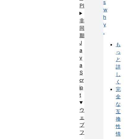
s
PI
w
h
非
y
同
.
期
J
も
a
っ
v
と
a
詳
S
し
cr
く
ip
完
t
全
な
ウ
互
ェ
換
ブ
性
フ
情