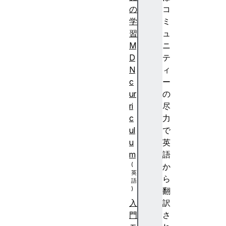
の
コ
学
ミ
習
ュ
M
ニ
D
テ
N
ィ
c
ー
ur
の
ri
尽
c
力
ul
で
u
英
m
語
か
ら
翻
訳
入
さ
門