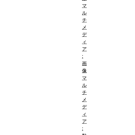
イア
マ
ント
ル
側の
チ
ウェ
メ
ブ技
デ
ィ
術
の
ア
基本
:
的な
画
前
知
像
提
識、
マ
条
ウェ
ル
チ
件:
ブパ
メ
フォ
デ
ーマ
ィ
ンス
ア
最適
: