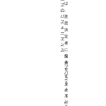
は
ブ
、
の
パ
意
フ
思
ォ
決
ー
定
マ
者
ン
に
ス
ウ
投
ェ
資
ブ
を
パ
す
フ
る
ォ
よ
ー
マ
う
ン
に