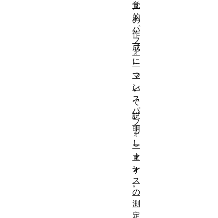
覚
ス
的
の
パ
作
フ
成
ォ
に
ー
つ
マ
ン
い
ス
て
パ
説
フ
明
ォ
し
ー
ま
マ
ン
す
ス
。
の
測
クラ
定