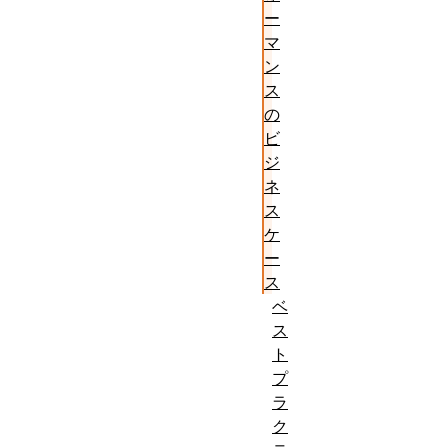
ー
マ
ン
ス
の
ビ
ジ
ネ
ス
ケ
ー
ス
ベ
ス
ト
プ
ラ
ク