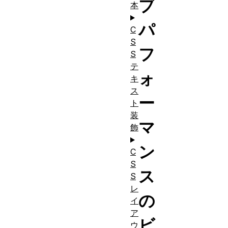
ブ
本
パ
C
S
フ
S
テ
ォ
キ
ス
ー
ト
装
マ
飾
ン
C
S
ス
S
レ
の
イ
ア
ビ
ウ