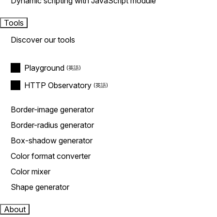
Dynamic scripting with JavaScript module
Tools
Discover our tools
Playground
HTTP Observatory
Border-image generator
Border-radius generator
Box-shadow generator
Color format converter
Color mixer
Shape generator
About