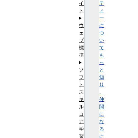
テ
イ
ィ
ト
ー
に
ウ
つ
ェ
い
ブ
て
標
も
準
っ
と
ソ
知
フ
り
ト
、
ス
仲
キ
間
ル
に
コ
な
ア
る
学
に
習