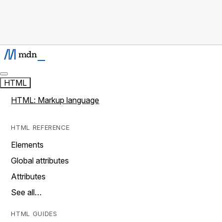
HTML
HTML: Markup language
HTML REFERENCE
Elements
Global attributes
Attributes
See all…
HTML GUIDES