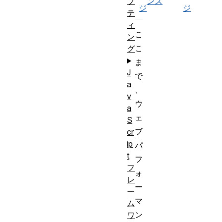
ンス
プ
ジ
ジ
テ
ィ
こ
ン
こ
グ
ま
J
で
a
、
v
ウ
a
ェ
S
ブ
cr
ip
パ
t
フ
フ
ォ
レ
ー
ー
マ
ム
ン
ワ