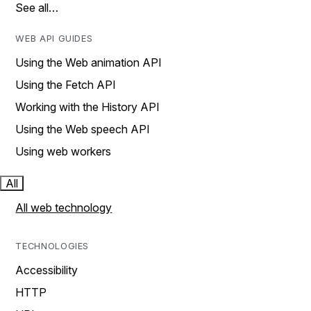
See all…
WEB API GUIDES
Using the Web animation API
Using the Fetch API
Working with the History API
Using the Web speech API
Using web workers
All
All web technology
TECHNOLOGIES
Accessibility
HTTP