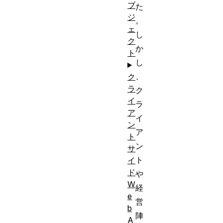
ブ
た
ジ
。
ェ
し
ク
か
ト
し
、
ク
ラ
ク
イ
ラ
ア
イ
ン
ア
ト
ン
サ
ト
イ
ド
や
W
経
e
営
b
陣
A