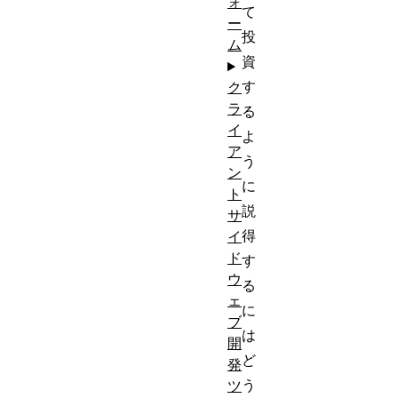
ォ
て
ー
投
ム
資
す
ク
ラ
る
イ
よ
ア
う
ン
に
ト
説
サ
得
イ
ド
す
ウ
る
ェ
に
ブ
は
開
ど
発
う
ツ