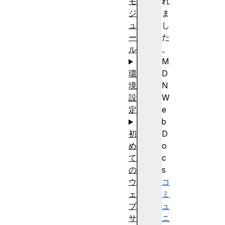
れ
モ
ま
ジ
し
ュ
た
ー
。
ル
M
D
環
N
境
W
設
e
定
b
D
初
o
め
c
て
s
の
コ
ウ
ミ
ェ
ュ
ブ
ニ
サ