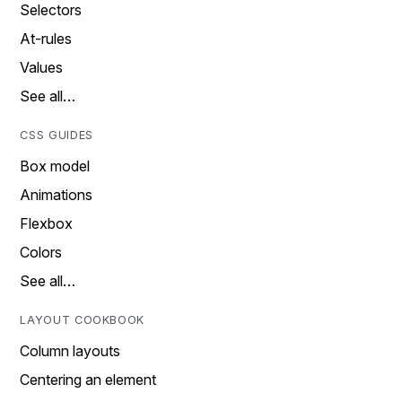
Selectors
At-rules
Values
See all…
CSS GUIDES
Box model
Animations
Flexbox
Colors
See all…
LAYOUT COOKBOOK
Column layouts
Centering an element