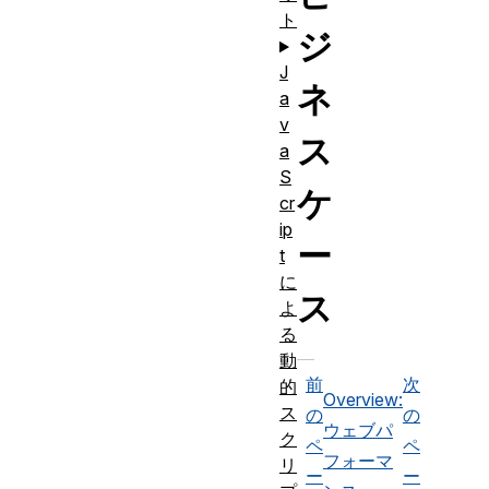
ト
ジ
J
ネ
a
v
ス
a
S
ケ
cr
ip
ー
t
に
ス
よ
る
動
前
次
的
Overview:
ス
の
の
ウェブパ
ク
ペ
ペ
フォーマ
リ
ー
ー