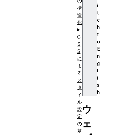
の
i
構
t
造
c
化
h
t
C
o
S
E
S
n
に
g
よ
l
る
i
ス
s
タ
h
イ
ル
ウ
設
定
ェ
の
基