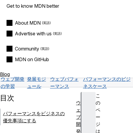
Get to know MDN better
About MDN
Advertise with us
Community
MDN on GitHub
Blog
ウェブ開発
発展モジ
ウェブパフォ
パフォーマンスのビジ
の学習
ュール
ーマンス
ネスケース
こ
目次
ウ
の
ェ
ペ
パフォーマンスをビジネスの
ブ
ー
優先事項にする
開
ジ
発
は