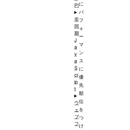
に
PI
パ
非
フ
同
ォ
期
ー
J
マ
a
ン
v
ス
a
S
に
cr
優
ip
先
t
順
位
ウ
を
ェ
ブ
つ
フ
け