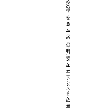
ス
説
の
得
「
す
な
る
ぜ
」
た
ウ
め
ェ
の
ブ
明
パ
確
フ
な
ォ
ー
ビ
マ
ジ
ン
ネ
ス
ス
と
ケ
は
ー
知