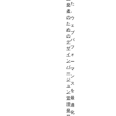
た
発
。
者
の
ウ
た
ェ
め
ブ
の
パ
デ
フ
ザ
ォ
イ
ン
ー
バ
マ
ー
ン
ジ
ス
ョ
を
ン
最
管
理
適
発
化