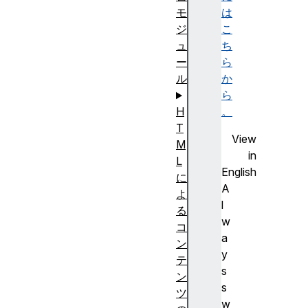
は
モ
こ
ジ
ち
ュ
ら
ー
か
ル
ら
。
H
T
View
M
in
L
English
に
A
よ
l
る
w
コ
a
ン
y
テ
s
ン
s
ツ
w