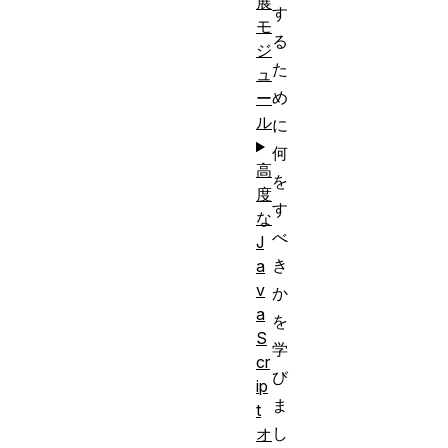
展
す
モ
る
ジ
た
ュ
め
ー
ル
に
何
高
を
度
す
な
べ
J
き
a
v
か
a
を
S
学
cr
び
ip
ま
t
し
オ