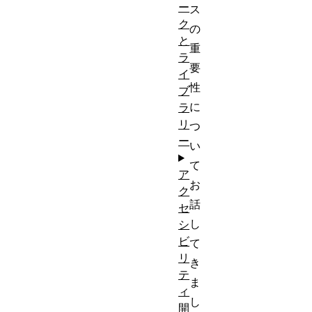
ー
ス
ク
の
と
重
ラ
要
イ
性
ブ
に
ラ
リ
つ
ー
い
て
ア
お
ク
話
セ
し
シ
ビ
て
リ
き
テ
ま
ィ
し
開