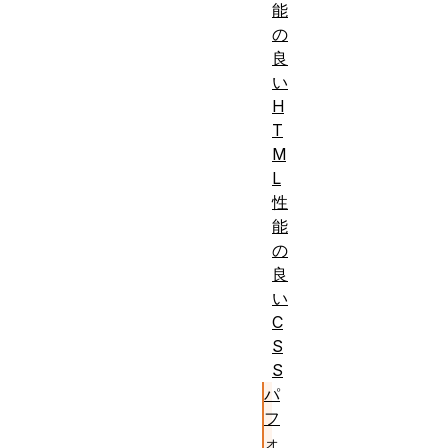
を優
能
目
先し
の
良
標:
ても
い
ら
H
い、
T
自信
M
を持
L
って
性
能
仕事
の
がで
良
きる
い
よう
C
にな
S
るこ
S
パ
と。
フ
ォ