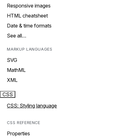
Responsive images
HTML cheatsheet
Date & time formats
See all…
MARKUP LANGUAGES
SVG
MathML
XML
CSS
CSS: Styling language
CSS REFERENCE
Properties