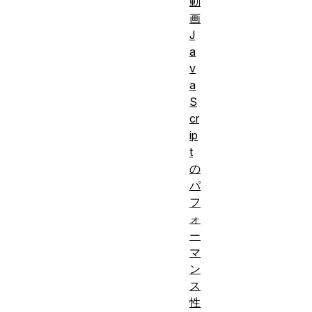
化
の
動
画
基本
J
的な
a
知
v
識。
a
クラ
S
cr
イア
ip
ント
t
や経
の
営者
パ
に
フ
ウェ
ォ
ー
ブパ
マ
フォ
ン
ーマ
ス
ンス
性