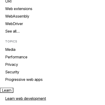
URI
Web extensions
WebAssembly
WebDriver
See all…
TOPICS
Media
Performance
Privacy
Security
Progressive web apps
Learn
Learn web development