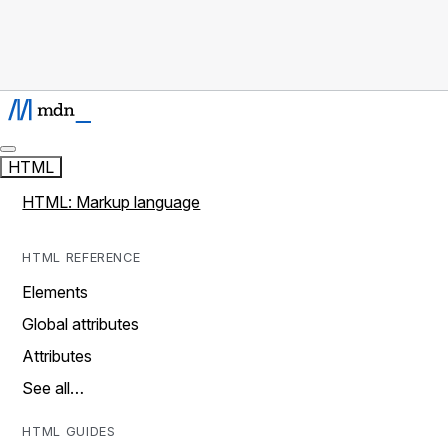
HTML
HTML: Markup language
HTML REFERENCE
Elements
Global attributes
Attributes
See all…
HTML GUIDES