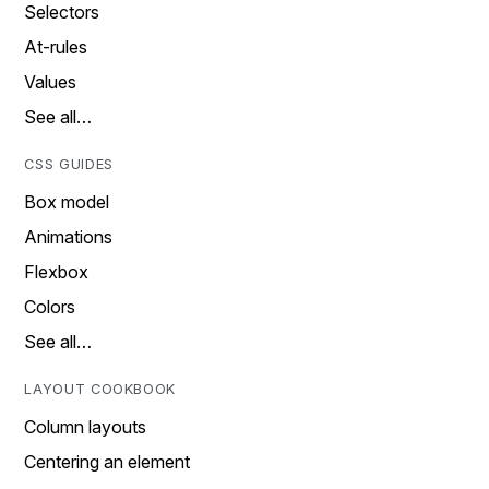
Selectors
At-rules
Values
See all…
CSS GUIDES
Box model
Animations
Flexbox
Colors
See all…
LAYOUT COOKBOOK
Column layouts
Centering an element