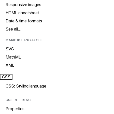
Responsive images
HTML cheatsheet
Date & time formats
See all…
MARKUP LANGUAGES
SVG
MathML
XML
CSS
CSS: Styling language
CSS REFERENCE
Properties