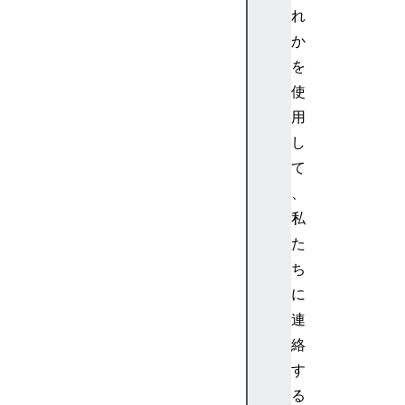
ト
れ
:
か
関
を
数
使
イ
用
ベ
ン
し
ト
て
イ
、
ベ
私
ン
た
ト
ち
の
バ
に
ブ
連
リ
絡
ン
す
グ
る
テ