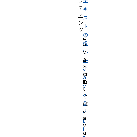
テ
プ
テ
キ
ィ
ス
ン
ト
グ
の
J
扱
a
い
v
a
—
S
J
cr
a
ip
v
t
a
と
S
は
J
c
a
r
v
i
a