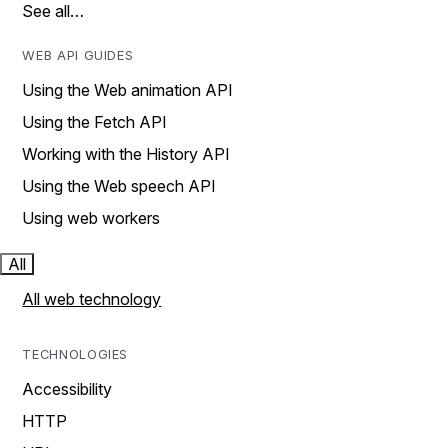
See all…
WEB API GUIDES
Using the Web animation API
Using the Fetch API
Working with the History API
Using the Web speech API
Using web workers
All
All web technology
TECHNOLOGIES
Accessibility
HTTP