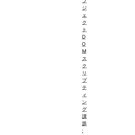
ブ
ジ
ェ
ク
ト
D
O
M
ス
ク
リ
プ
テ
ィ
ン
グ
課
題
: