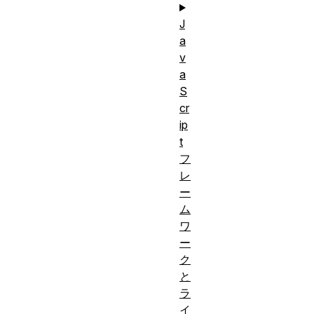
J
a
v
a
S
cr
ip
t
フ
レ
ー
ム
ワ
ー
ク
と
ラ
イ