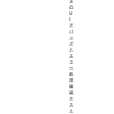
タ
の
U
I
デ
バ
ッ
グ
と
エ
ラ
ー
処
理
確
認
テ
ス
ト