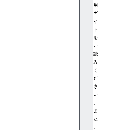
用
条
件
ガ
文
イ
テ
ド
ス
を
ト
お
:
読
条
件
み
文
く
ル
だ
ー
さ
プ
い
テ
。
ス
ト
ま
:
た
ル
、