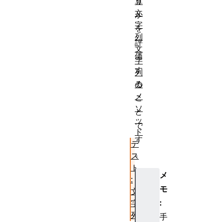
う
算
文
か
字
を
列
評
文
価
字
す
列
る
の
メ
こ
ソ
と
ッ
で
ド
す
テ
。
ス
ト
メ
:
モ
文
:
字
列
手