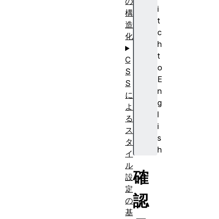
の
i
構
t
造
c
化
h
t
C
o
S
E
S
n
に
g
よ
l
る
i
ス
s
タ
h
イ
ル
確
設
定
認
の
基