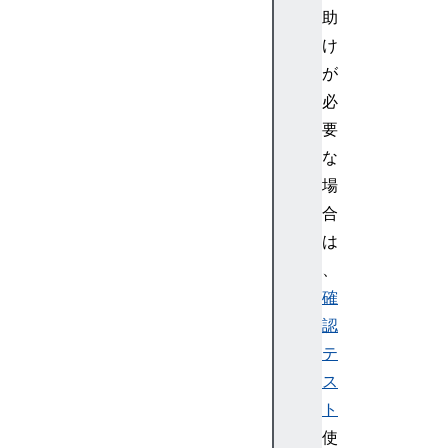
配
助
列
け
テ
が
ス
必
ト
要
:
配
な
列
場
課
合
題
は
:
、
話
確
ジ
ェ
認
ネ
テ
レ
ス
ー
ト
タ
使
ー