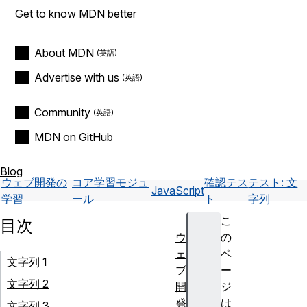
Get to know MDN better
About MDN
Advertise with us
Community
MDN on GitHub
Blog
ウェブ開発の
コア学習モジュ
確認テス
テスト: 文
JavaScript
学習
ール
ト
字列
こ
目次
ウ
の
ェ
ペ
文字列 1
ブ
ー
文字列 2
開
ジ
発
は
文字列 3