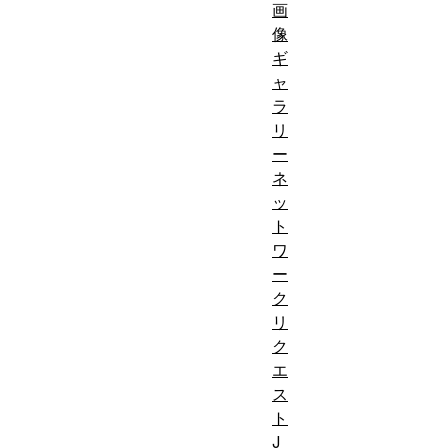
画
像
ギ
ャ
ラ
リ
ー
ネ
ッ
ト
ワ
ー
ク
リ
ク
エ
ス
ト
J