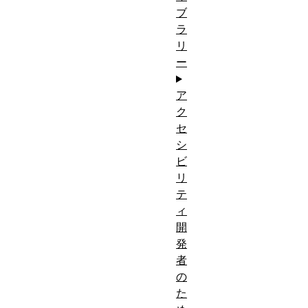
ブ
ラ
リ
ー
ア
ク
セ
シ
ビ
リ
テ
ィ
開
発
者
の
た