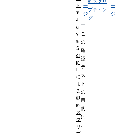
的スクリ
ー
ー
ト
プティン
ジ
ジ
グ
J
a
こ
v
a
の
S
確
cr
認
ip
テ
t
ス
に
ト
よ
る
の
動
目
的
的
ス
は
ク
、
リ