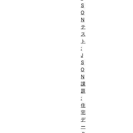
S
O
N
テ
ス
ト
:
J
S
O
N
課
題
:
住
宅
デ
ー