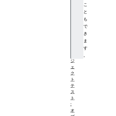
こ
ス
ト
と
:
も
イ
で
ベ
き
ン
ま
ト
す
オ
ブ
。
ジ
ェ
ク
ト
テ
ス
ト
:
オ