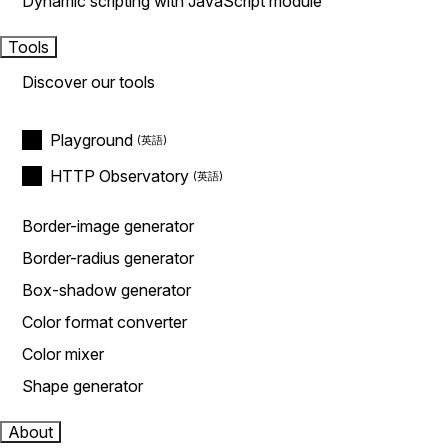
Dynamic scripting with JavaScript module
Tools
Discover our tools
Playground
HTTP Observatory
Border-image generator
Border-radius generator
Box-shadow generator
Color format converter
Color mixer
Shape generator
About