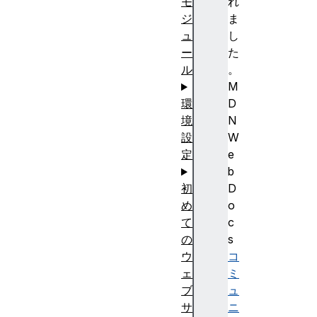
れ
モ
ま
ジ
し
ュ
た
ー
。
ル
M
D
環
N
境
W
設
e
定
b
D
初
o
め
c
て
s
の
コ
ウ
ミ
ェ
ュ
ブ
ニ
サ