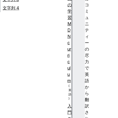
の
コ
文字列 4
学
ミ
習
ュ
M
ニ
D
テ
N
ィ
c
ー
ur
の
ri
尽
c
力
ul
で
u
英
m
語
か
ら
翻
訳
入
さ
門