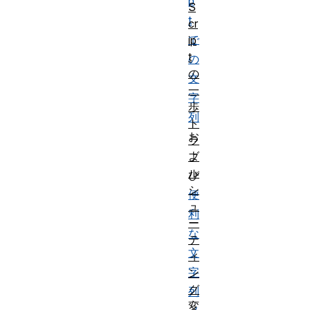
p
S
t
cr
で
ip
t
の
の
文
一
字
歩
列
ト
お
ラ
よ
ブ
ル
び
シ
便
ュ
利
ー
な
テ
文
ィ
字
ン
グ
列
変