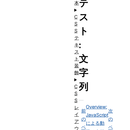
テ
本
ス
C
S
ト
S
テ
:
キ
ス
文
ト
装
字
飾
列
C
S
S
Overview:
レ
前
次
イ
JavaScript
の
の
ア
による動
ペ
ペ
ウ