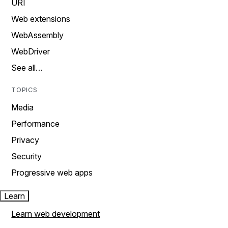
URI
Web extensions
WebAssembly
WebDriver
See all…
TOPICS
Media
Performance
Privacy
Security
Progressive web apps
Learn
Learn web development