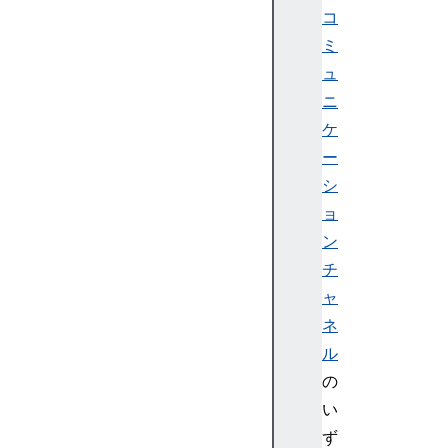
ー
コ
プ
ミ
関
ュ
数
独
ニ
自
ケ
の
ー
関
シ
数
ョ
を
ン
作
る
チ
関
ャ
数
ネ
の
ル
返
の
値
い
テ
ス
ず