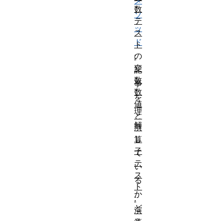
メ
数
ソ
テ
ッ
ス
ド
ト
の
:
変
記
数
事
数
を
値
理
と
解
演
し
算
子
て
テ
い
ス
る
ト
か
:
ど
演