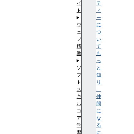
テ
イ
ィ
ト
ー
に
ウ
つ
ェ
い
ブ
て
標
も
準
っ
と
ソ
知
フ
り
ト
、
ス
仲
キ
間
ル
に
コ
な
ア
る
学
に
習