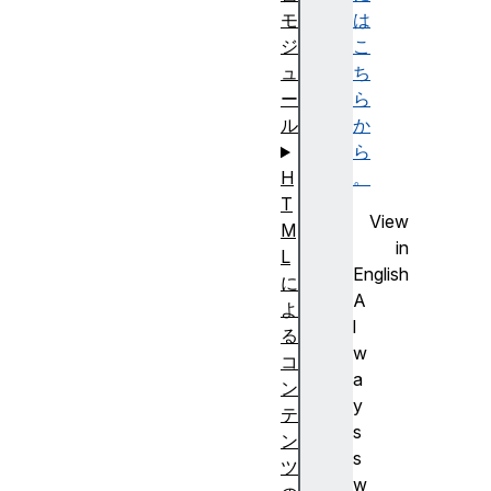
は
モ
こ
ジ
ち
ュ
ら
ー
か
ル
ら
。
H
T
View
M
in
L
English
に
A
よ
l
る
w
コ
a
ン
y
テ
s
ン
s
ツ
w