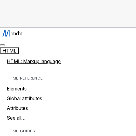
HTML
HTML: Markup language
HTML REFERENCE
Elements
Global attributes
Attributes
See all…
HTML GUIDES