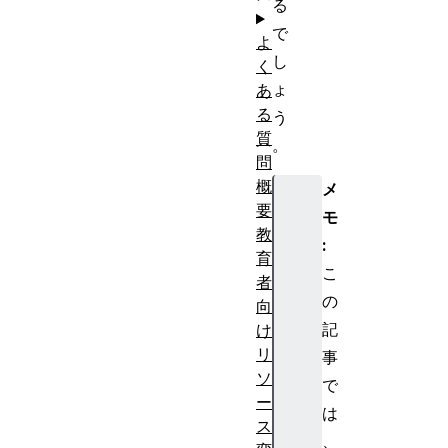
る
で
よ
し
く
ょ
あ
る
う
質
。
問
概
メ
要
モ
教
:
育
こ
者
の
向
記
け
リ
事
ソ
で
ー
は
ス
、