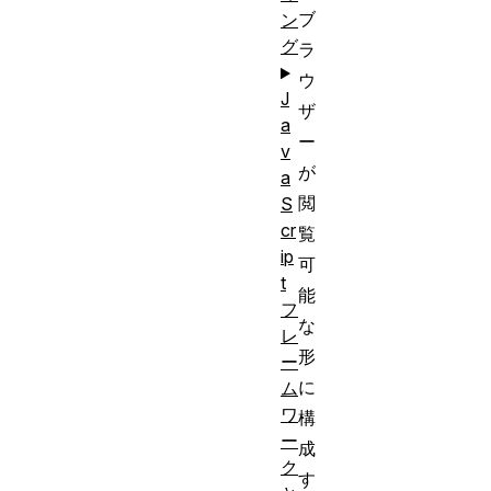
ブ
ン
グ
ラ
ウ
J
ザ
a
ー
v
が
a
閲
S
cr
覧
ip
可
t
能
フ
な
レ
形
ー
に
ム
ワ
構
ー
成
ク
す