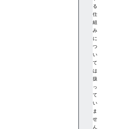
る
仕
組
み
に
つ
い
て
は
扱
っ
て
い
ま
せ
ん