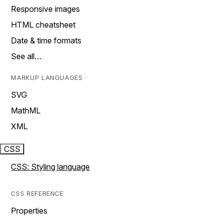
Responsive images
HTML cheatsheet
Date & time formats
See all…
MARKUP LANGUAGES
SVG
MathML
XML
CSS
CSS: Styling language
CSS REFERENCE
Properties