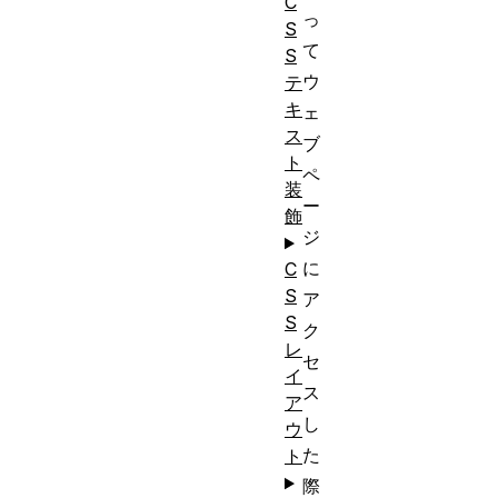
C
っ
S
て
S
ウ
テ
キ
ェ
ス
ブ
ト
ペ
装
ー
飾
ジ
に
C
S
ア
S
ク
レ
セ
イ
ス
ア
し
ウ
た
ト
際