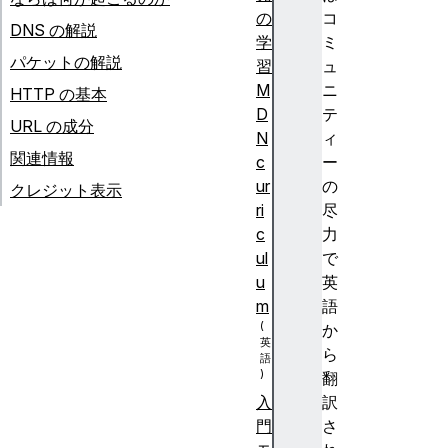
の
コ
DNS の解説
学
ミ
パケットの解説
習
ュ
M
ニ
HTTP の基本
D
テ
URL の成分
N
ィ
関連情報
c
ー
ur
の
クレジット表示
ri
尽
c
力
ul
で
u
英
m
語
か
ら
翻
訳
入
さ
門