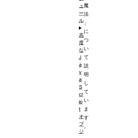
魔
ュ
ー
法
ル
」
に
高
つ
度
い
な
て
J
a
説
v
明
a
し
S
て
cr
い
ip
ま
t
オ
す
ブ
。
ジ