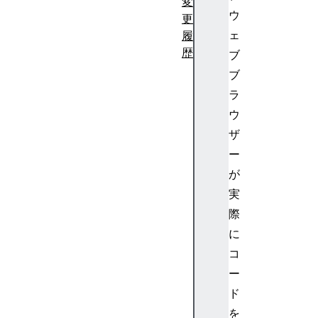
変
ウ
更
ェ
履
歴
ブ
ブ
ラ
ウ
ザ
ー
が
実
際
に
コ
ー
ド
を