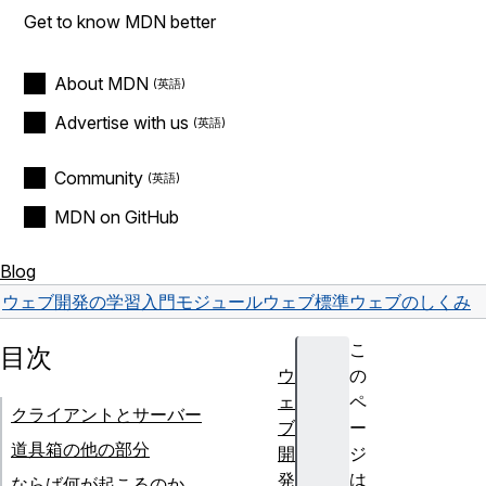
Get to know MDN better
About MDN
Advertise with us
Community
MDN on GitHub
Blog
ウェブ開発の学習
入門モジュール
ウェブ標準
ウェブのしくみ
こ
目次
ウ
の
ェ
ペ
クライアントとサーバー
ブ
ー
道具箱の他の部分
開
ジ
発
は
ならば何が起こるのか