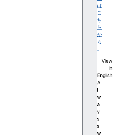
は
準
こ
モ
ち
デ
ら
ル
か
ブ
ら
ラ
。
ウ
ザ
View
ー
in
が
English
ウ
A
ェ
l
ブ
w
サ
a
イ
y
ト
s
を
s
読
w