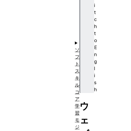
み
i
込
t
む
c
仕
h
組
t
み
o
E
ソ
n
フ
g
ト
l
ス
i
キ
s
ル
h
コ
ア
ウ
学
習
ェ
モ
ジ