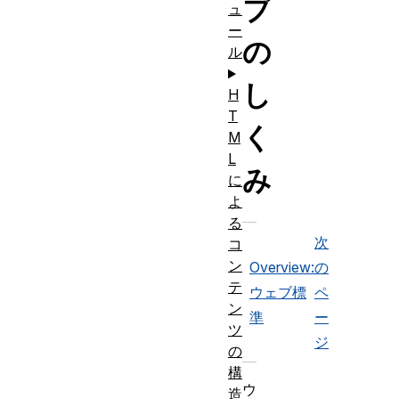
ブ
ュ
ー
の
ル
し
H
T
く
M
L
み
に
よ
る
次
コ
ン
Overview:
の
テ
ウェブ標
ペ
ン
準
ー
ツ
ジ
の
構
ウ
造