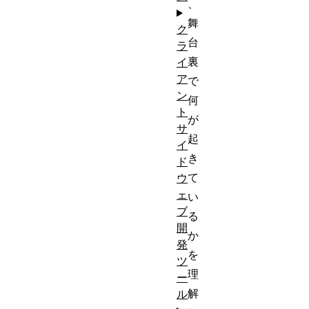
、
舞
ク
台
ラ
裏
イ
ア
で
ン
何
ト
が
サ
起
イ
き
ド
て
ウ
ェ
い
ブ
る
開
か
発
を
ツ
理
ー
解
ル