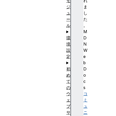
れ
モ
ま
ジ
し
ュ
た
ー
。
ル
M
D
環
N
境
W
設
e
定
b
D
初
o
め
c
て
s
の
コ
ウ
ミ
ェ
ュ
ブ
ニ
サ