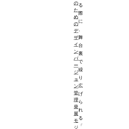
の
る
た
際
め
に
の
、
デ
舞
ザ
イ
台
ン
裏
バ
で
ー
繰
ジ
り
ョ
広
ン
管
げ
理
ら
発
れ
展
る
モ
「
ジ