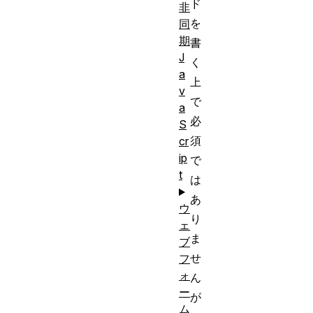
ド
非
を
同
期
書
J
く
a
上
v
で
a
必
S
須
cr
ip
で
t
は
あ
ウ
り
ェ
ま
ブ
せ
フ
ォ
ん
ー
が
ム