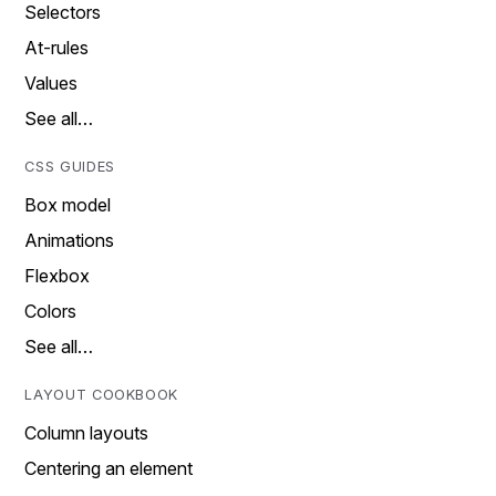
Selectors
At-rules
Values
See all…
CSS GUIDES
Box model
Animations
Flexbox
Colors
See all…
LAYOUT COOKBOOK
Column layouts
Centering an element