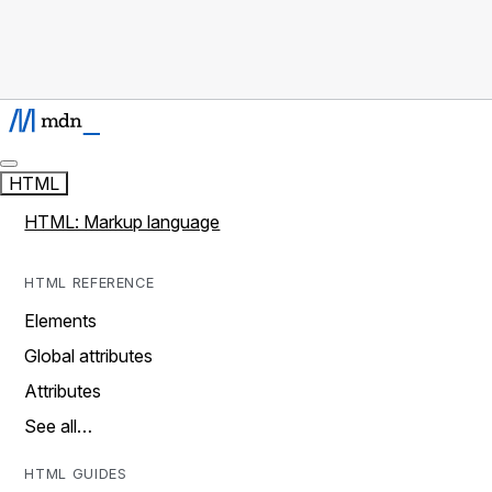
HTML
HTML: Markup language
HTML REFERENCE
Elements
Global attributes
Attributes
See all…
HTML GUIDES