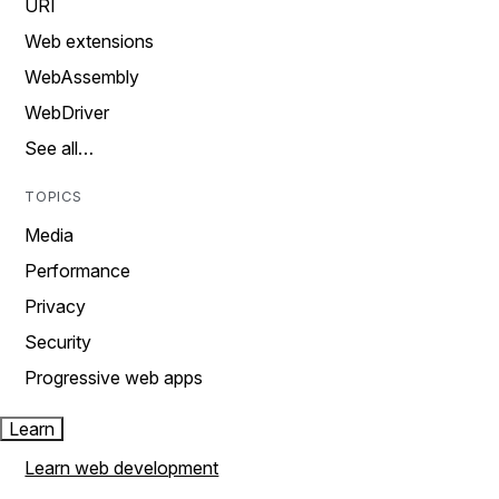
URI
Web extensions
WebAssembly
WebDriver
See all…
TOPICS
Media
Performance
Privacy
Security
Progressive web apps
Learn
Learn web development