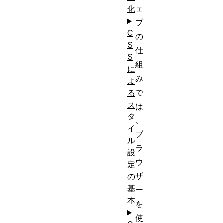
ェ
化
ブ
C
の
S
仕
S
組
に
み
よ
で
る
ス
は
タ
、
イ
ブ
ル
ラ
設
ウ
定
ザ
の
基
ー
本
を
使