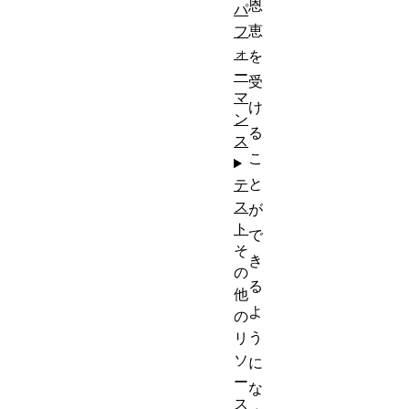
恩
パ
恵
フ
ォ
を
ー
受
マ
け
ン
る
ス
こ
と
テ
ス
が
ト
で
そ
き
の
る
他
よ
の
う
リ
ソ
に
ー
な
ス