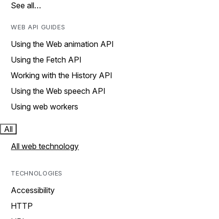
See all…
WEB API GUIDES
Using the Web animation API
Using the Fetch API
Working with the History API
Using the Web speech API
Using web workers
All
All web technology
TECHNOLOGIES
Accessibility
HTTP