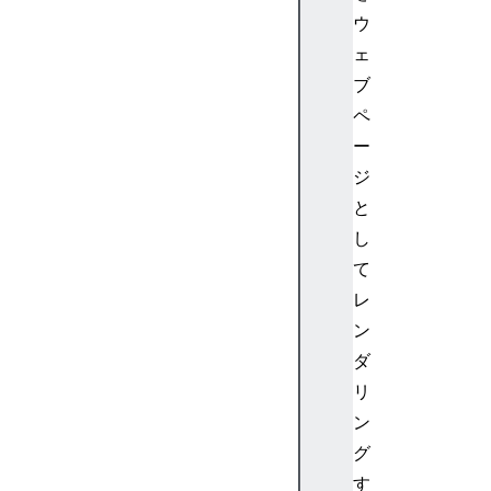
ウ
ェ
ブ
ペ
ー
ジ
と
し
て
レ
ン
ダ
リ
ン
グ
す