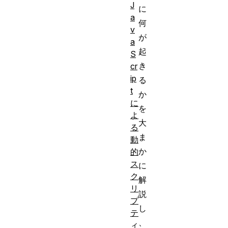
J
に
a
何
v
が
a
起
S
き
cr
ip
る
t
か
に
を
よ
大
る
ま
動
か
的
ス
に
ク
解
リ
説
プ
し
テ
、
ィ