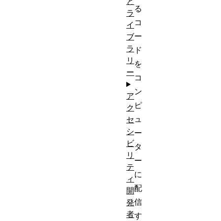
と
る
ラ
コ
イ
ー
ブ
ラ
ド
リ
を
ー
コ
ン
ア
ピ
ク
ュ
セ
シ
ー
ビ
タ
リ
ー
テ
に
ィ
配
開
信
発
者
す