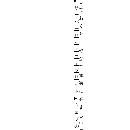
し
サ
て
ー
お
バ
く
ー
と
サ
、
イ
ド
や
ウ
が
ェ
て
ブ
確
サ
実
イ
に
ト
好
ウ
ま
ェ
し
ブ
い
の