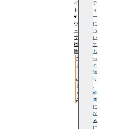
テ
イ
ィ
ト
ー
に
ウ
つ
ェ
い
ブ
て
標
も
準
っ
ウ
と
ェ
知
ブ
り
の
、
し
仲
く
間
み
に
ウ
な
ェ
る
ブ
に
標