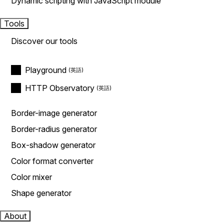
Dynamic scripting with JavaScript module
Tools
Discover our tools
Playground
HTTP Observatory
Border-image generator
Border-radius generator
Box-shadow generator
Color format converter
Color mixer
Shape generator
About