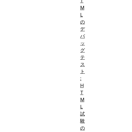
T
M
L
の
デ
バ
ッ
グ
テ
ス
ト
:
H
T
M
L
試
験
の