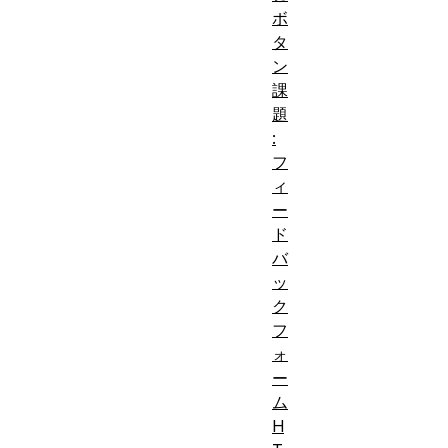
ボ
タ
ン
課
題
:
フ
ィ
ー
ド
バ
ッ
ク
フ
ォ
ー
ム
H