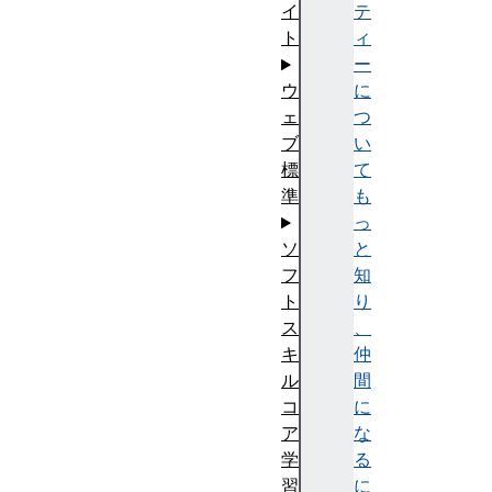
テ
イ
ィ
ト
ー
に
ウ
つ
ェ
い
ブ
て
標
も
準
っ
と
ソ
知
フ
り
ト
、
ス
仲
キ
間
ル
に
コ
な
ア
る
学
に
習