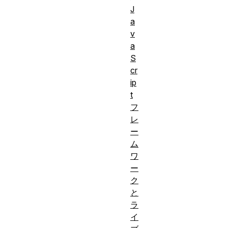
J
a
v
a
S
cr
ip
t
フ
レ
ー
ム
ワ
ー
ク
と
ラ
イ