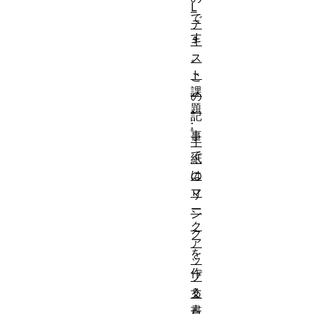
L
で
テ
す
キ
。
ス
ト
こ
課
の
題
記
:
事
手
で
紙
は
の
マ
リ
ー
ン
ク
ク
ア
を
ッ
作
プ
る
文
書
た