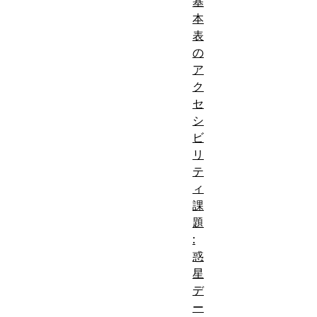
基
本
表
の
ア
ク
セ
シ
ビ
リ
テ
ィ
課
題
:
惑
星
デ
ー