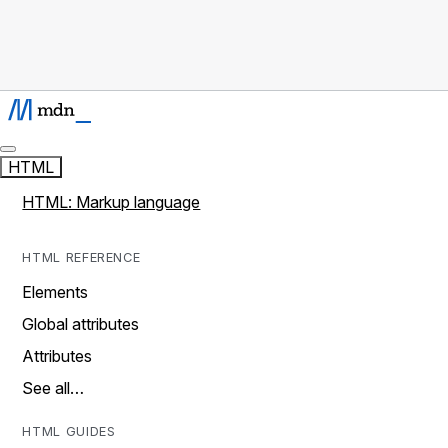
HTML
HTML: Markup language
HTML REFERENCE
Elements
Global attributes
Attributes
See all…
HTML GUIDES