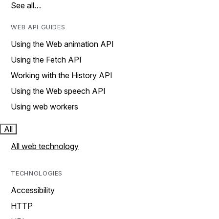
See all…
WEB API GUIDES
Using the Web animation API
Using the Fetch API
Working with the History API
Using the Web speech API
Using web workers
All
All web technology
TECHNOLOGIES
Accessibility
HTTP