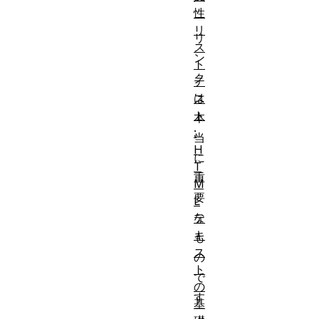
性
ー
リ
リ
ス
ン
ト
ク
テ
は
ス
ト
本
:
当
H
に
T
重
M
要
L
な
テ
キ
も
ス
の
ト
で
の
す
基
。