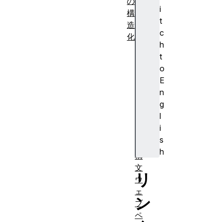
の
i
構
t
造
c
化
h
基
t
本
o
的
E
な
n
H
g
T
l
M
i
L
s
の
h
構
文
リ
ウ
ェ
ン
ブ
ペ