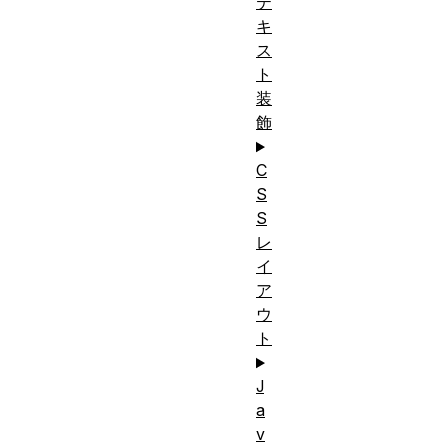
テ
キ
ス
ト
装
飾
C
S
S
レ
イ
ア
ウ
ト
J
a
v