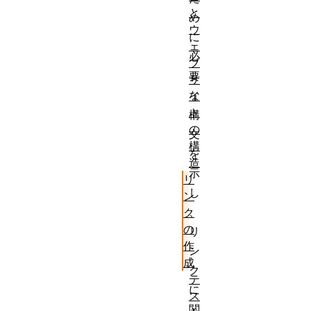
と
め
ウ
に
ェ
必
ブ
要
サ
な
イ
ト
構
の
文
構
を
造
示
リ
し
ン
、
ク
の
リ
作
ン
成
ク
テ
に
ス
関