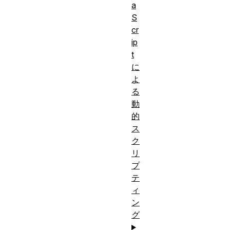
a
S
cr
ip
t
に
よ
る
動
的
ス
ク
リ
プ
テ
ィ
ン
グ