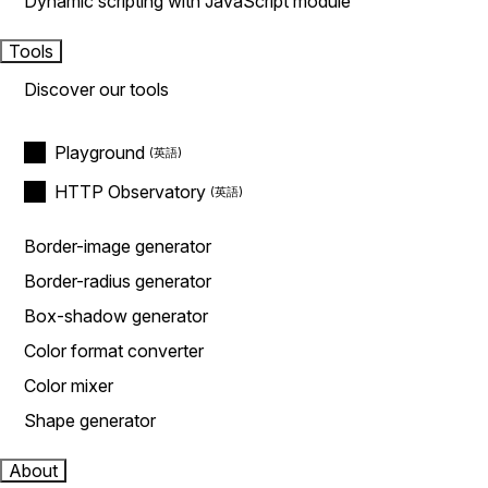
Dynamic scripting with JavaScript module
Tools
Discover our tools
Playground
HTTP Observatory
Border-image generator
Border-radius generator
Box-shadow generator
Color format converter
Color mixer
Shape generator
About