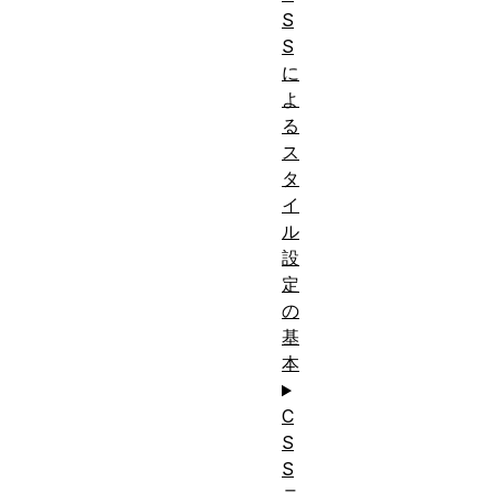
S
S
に
よ
る
ス
タ
イ
ル
設
定
の
基
本
C
S
S