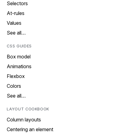
Selectors
At-rules
Values
See all…
CSS GUIDES
Box model
Animations
Flexbox
Colors
See all…
LAYOUT COOKBOOK
Column layouts
Centering an element