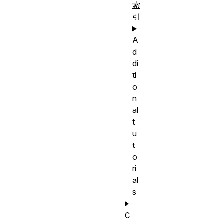
索
引
A
d
di
ti
o
n
al
t
u
t
o
ri
al
s
C