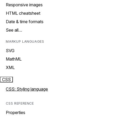
Responsive images
HTML cheatsheet
Date & time formats
See all…
MARKUP LANGUAGES
SVG
MathML
XML
CSS
CSS: Styling language
CSS REFERENCE
Properties