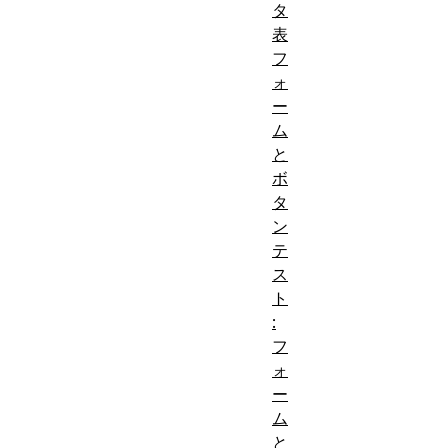
タ
表
フ
ォ
ー
ム
と
ボ
タ
ン
テ
ス
ト
:
フ
ォ
ー
ム
と