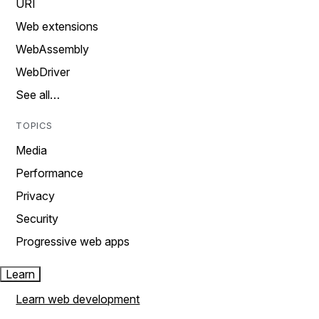
URI
Web extensions
WebAssembly
WebDriver
See all…
TOPICS
Media
Performance
Privacy
Security
Progressive web apps
Learn
Learn web development