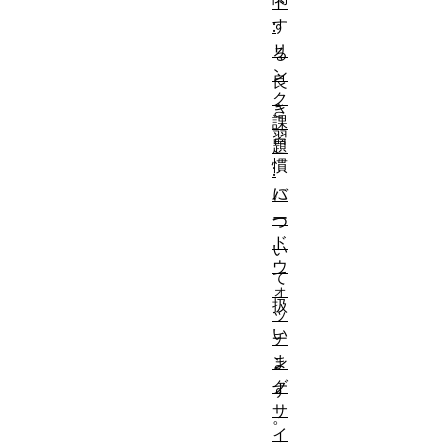
ト
す
:
リ
る
ン
良
ク
き
課
習
題
慣
:
に
バ
ー
つ
ド
い
ウ
て
ォ
扱
ッ
い
チ
ま
ン
グ
す
サ
。
イ