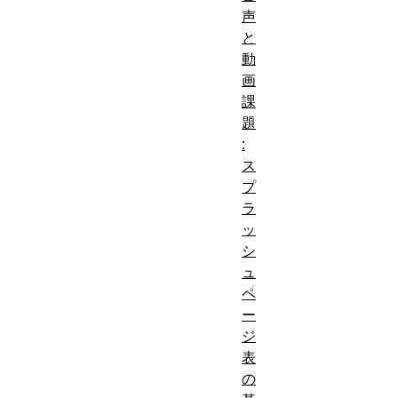
ティの向上や、
声
ど、好ましいリ
と
すること。
動
画
課
題
:
ス
プ
ラ
ッ
シ
ュ
ペ
ー
ジ
表
の