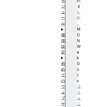
れ
モ
ま
ジ
し
ュ
た
ー
。
ル
M
D
環
N
境
W
設
e
定
b
D
初
o
め
c
て
s
の
コ
ウ
ミ
ェ
ュ
ブ
ニ
サ