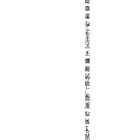
礎
ウ
高
度
ェ
な
ブ
テ
を
キ
ウ
ス
ェ
ト
ブ
機
能
た
試
ら
験
し
:
め
高
て
度
い
な
H
る
T
も
M
の