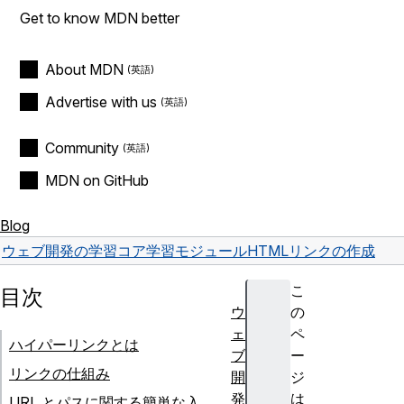
Get to know MDN better
About MDN
Advertise with us
Community
MDN on GitHub
Blog
ウェブ開発の学習
コア学習モジュール
HTML
リンクの作成
こ
目次
ウ
の
ェ
ペ
ハイパーリンクとは
ブ
ー
リンクの仕組み
開
ジ
発
は
URL とパスに関する簡単な入