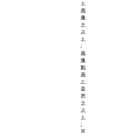
ト
前
基本的な HTML の
画
提
通していること。
見
像
条
テ
レベルの意味付け。
件:
ス
ト
リンクがウェブ
:
しょう。リンク
画
href
属性。
像
動
絶対パスと相対
画
ング。
と
学
パス構文の詳細
音
習
ドット。
声
成
リンクの状態と
テ
果:
性。
:hover
ス
ト
インラインおよ
:
スクリーンリー
音