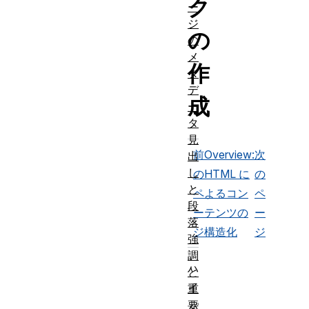
ク
ー
ジ
の
の
メ
作
タ
デ
成
ー
タ
見
前
Overview:
次
出
し
の
HTML に
の
と
ペ
よるコン
ペ
段
ー
テンツの
ー
落
ジ
構造化
ジ
強
調
ハ
と
イ
重
要
パ