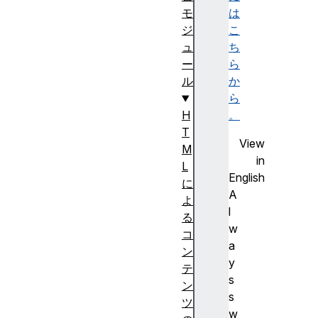
は
モ
こ
ジ
ち
ュ
ら
ー
か
ル
ら
。
H
T
View
M
in
L
English
に
A
よ
l
る
w
コ
a
ン
y
テ
s
ン
s
ツ
w