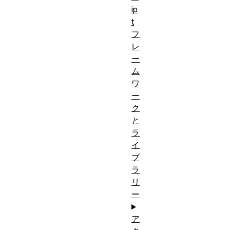
ip
t
フ
レ
ー
ム
ワ
ー
ク
と
ラ
イ
ブ
ラ
リ
ー
ア