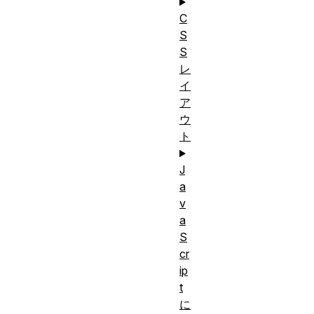
C
S
S
レ
イ
ア
ウ
ト
J
a
v
a
S
cr
ip
t
に