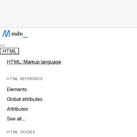
HTML
HTML: Markup language
HTML REFERENCE
Elements
Global attributes
Attributes
See all…
HTML GUIDES