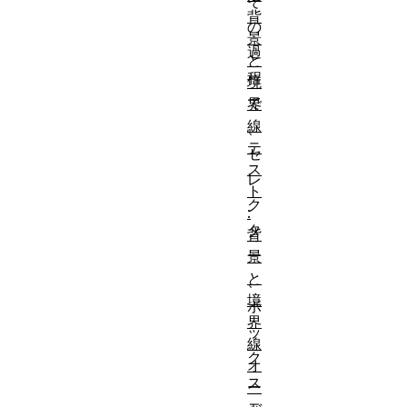
そ
背
の
景
過
と
程
境
で
界
線
、
テ
セ
ス
レ
ト
ク
:
タ
背
ー
景
と
、
境
ボ
界
ッ
線
ク
オ
ス
ー