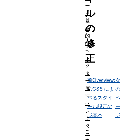
ー
ル
ジ
基
の
本
的
修
な
セ
正
レ
ク
タ
前
Overview:
次
ー
属
の
CSS によ
の
性
ペ
るスタイ
ペ
セ
ー
ル設定の
ー
レ
ジ
基本
ジ
ク
タ
こ
ー