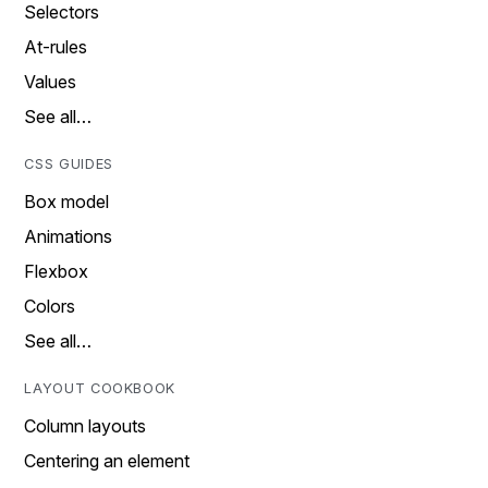
Selectors
At-rules
Values
See all…
CSS GUIDES
Box model
Animations
Flexbox
Colors
See all…
LAYOUT COOKBOOK
Column layouts
Centering an element