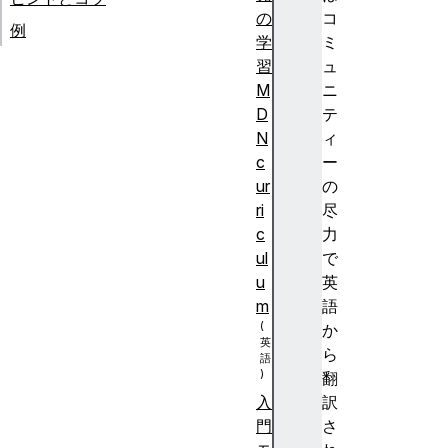
の
コ
例
学
ミ
習
ュ
M
ニ
D
テ
N
ィ
c
ー
ur
の
ri
尽
c
力
ul
で
u
英
m
語
か
ら
翻
訳
入
さ
門