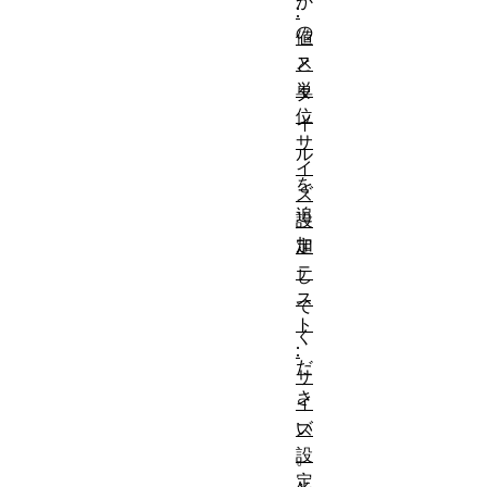
か
:
の
値
ス
と
単
タ
位
イ
サ
ル
イ
を
ズ
追
設
加
定
テ
し
ス
て
ト
く
:
だ
サ
さ
イ
い
ズ
設
。
定