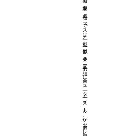
の
擬
似
課
ク
題
ラ
で
ス
は
と
、
擬
部
似
要
分
素
的
結
に
合
ス
子
タ
テ
イ
ス
ト
ル
:
が
セ
適
レ