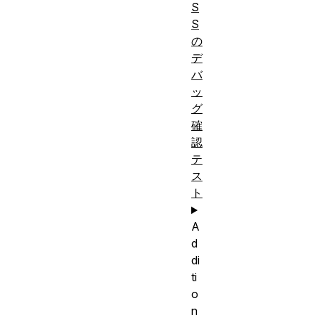
S
S
の
デ
バ
ッ
グ
確
認
テ
ス
ト
A
d
di
ti
o
n