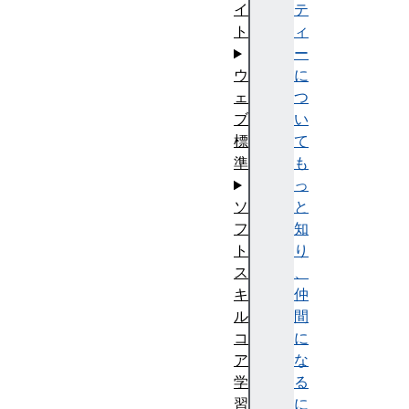
テ
イ
ィ
ト
ー
に
ウ
つ
ェ
い
ブ
て
標
も
準
っ
と
ソ
知
フ
り
ト
、
ス
仲
キ
間
ル
に
コ
な
ア
る
学
に
習