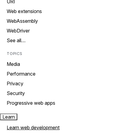
URI
Web extensions
WebAssembly
WebDriver
See all…
TOPICS
Media
Performance
Privacy
Security
Progressive web apps
Learn
Learn web development