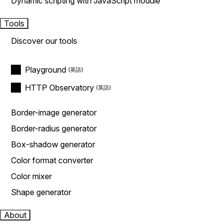
Dynamic scripting with JavaScript module
Tools
Discover our tools
Playground
HTTP Observatory
Border-image generator
Border-radius generator
Box-shadow generator
Color format converter
Color mixer
Shape generator
About