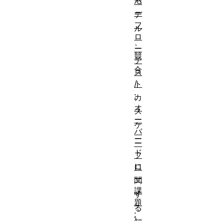
モ
バ
ー
デ
フ
ル
ロ
、
ー
競
テ
合
ス
/
ト
:
カ
オ
ス
ー
ケ
バ
ー
ー
ド
フ
に
ロ
ー
関
課
す
題
る
: