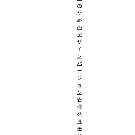
の
た
め
の
デ
ザ
イ
ン
バ
ー
ジ
ョ
ン
管
理
発
展
モ