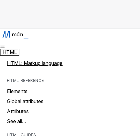
HTML
HTML: Markup language
HTML REFERENCE
Elements
Global attributes
Attributes
See all…
HTML GUIDES