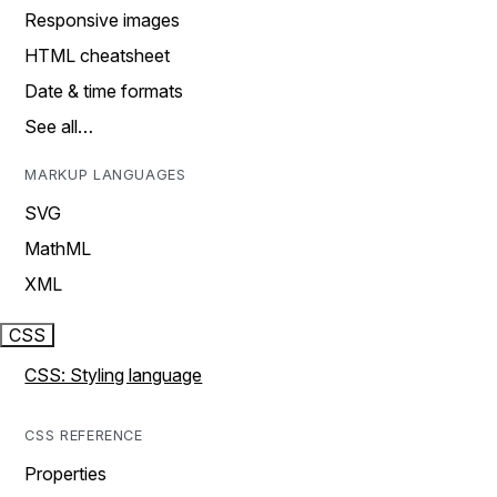
Responsive images
HTML cheatsheet
Date & time formats
See all…
MARKUP LANGUAGES
SVG
MathML
XML
CSS
CSS: Styling language
CSS REFERENCE
Properties