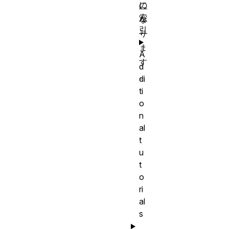
に
の
索
な
引
り
ま
A
す
d
。
di
ti
o
n
al
t
u
t
o
ri
al
s