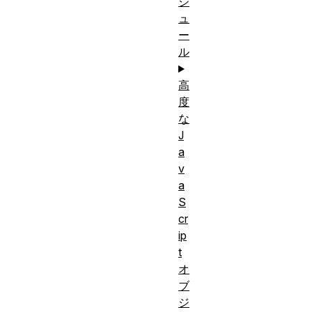
ジ
ュ
ー
ル
高
度
な
J
a
v
a
S
cr
ip
t
オ
ブ
ジ