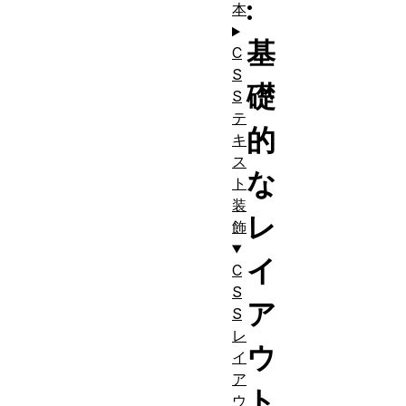
:
本
基
C
S
礎
S
テ
的
キ
ス
な
ト
装
レ
飾
イ
C
S
ア
S
レ
ウ
イ
ア
ト
ウ