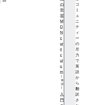
の
コ
学
ミ
習
ュ
M
ニ
D
テ
N
ィ
c
ー
ur
の
ri
尽
c
力
ul
で
u
英
m
語
か
ら
翻
訳
入
さ
門