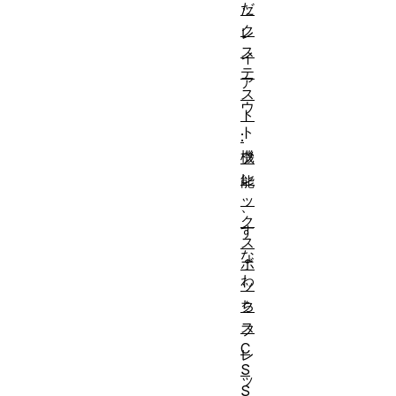
だ
ッ
ク
レ
ス
イ
テ
ア
ス
ウ
ト
ト
:
機
フ
レ
能
ッ
、
ク
す
ス
な
ボ
わ
ッ
ち
ク
ス
フ
C
レ
S
ッ
S