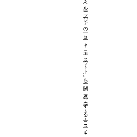
イ
ペ
ル
ー
フ
ジ
ァ
の
ー
レ
ス
ト
イ
テ
ア
ス
ウ
ト
ト
:
を
レ
開
イ
ア
発
ウ
す
ト
る
テ
こ
ス
と
ト