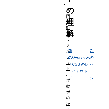
ト
の
入
門
理
浮
動
解
ボ
ッ
ク
前
次
ス
テ
の
Overview:
の
ス
ペ
CSS のレ
ペ
ト
ー
イアウト
ー
:
ジ
ジ
浮
動
こ
ボ
の
ッ
ク
課