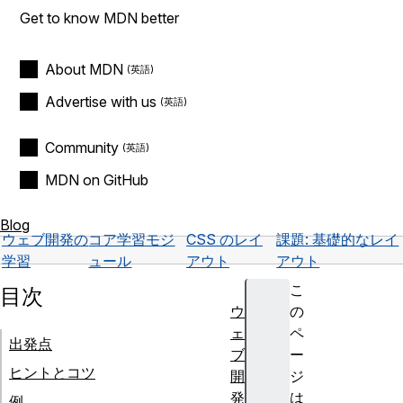
Get to know MDN better
About MDN
Advertise with us
Community
MDN on GitHub
Blog
ウェブ開発の
コア学習モジ
CSS のレイ
課題: 基礎的なレイ
学習
ュール
アウト
アウト
こ
目次
ウ
の
ェ
ペ
出発点
ブ
ー
ヒントとコツ
開
ジ
発
は
例