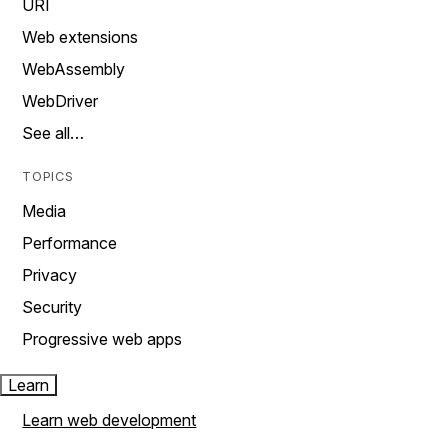
URI
Web extensions
WebAssembly
WebDriver
See all…
TOPICS
Media
Performance
Privacy
Security
Progressive web apps
Learn
Learn web development