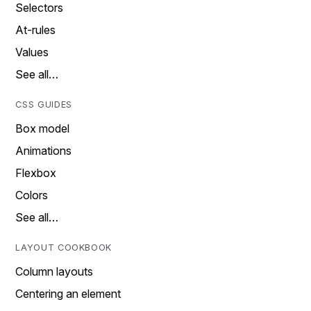
Selectors
At-rules
Values
See all…
CSS GUIDES
Box model
Animations
Flexbox
Colors
See all…
LAYOUT COOKBOOK
Column layouts
Centering an element