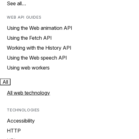
See all…
WEB API GUIDES
Using the Web animation API
Using the Fetch API
Working with the History API
Using the Web speech API
Using web workers
All
All web technology
TECHNOLOGIES
Accessibility
HTTP