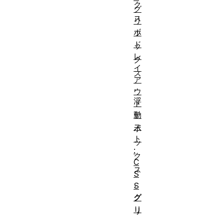
ク
グ
ス
リ
ボ
ッ
ド
ッ
レ
ク
イ
ス
ア
、
ウ
浮
ト
動
テ
ス
ボ
ト
ッ
:
ク
C
ス
S
、
S
グ
グ
リ
リ