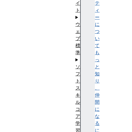
テ
イ
ィ
ト
ー
に
ウ
つ
ェ
い
ブ
て
標
も
準
っ
と
ソ
知
フ
り
ト
、
ス
仲
キ
間
ル
に
コ
な
ア
る
学
に
習