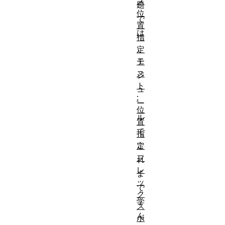
ス
題
位
で
置
は
指
、
定
モ
テ
ス
ジ
ト
ュ
:
ー
位
ル
置
で
指
こ
定
フ
れ
レ
ま
ッ
で
ク
学
ス
ん
ボ