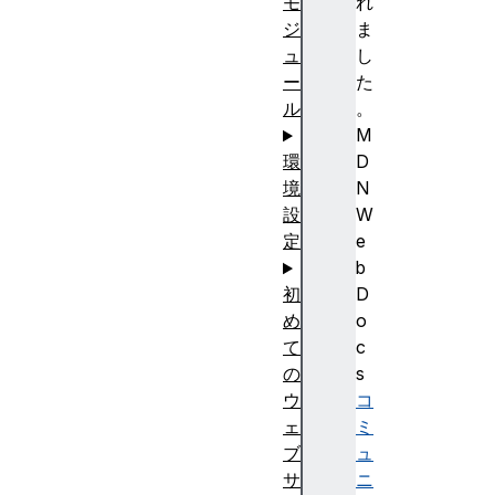
れ
モ
ま
ジ
し
ュ
た
ー
。
ル
M
D
環
N
境
W
設
e
定
b
D
初
o
め
c
て
s
の
コ
ウ
ミ
ェ
ュ
ブ
ニ
サ