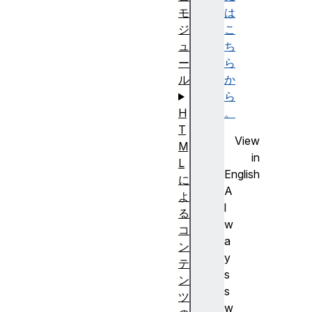
は
モ
こ
ジ
ち
ュ
ら
ー
か
ル
ら
。
H
T
View
M
in
L
English
に
A
よ
l
る
w
コ
a
ン
y
テ
s
ン
s
ツ
w