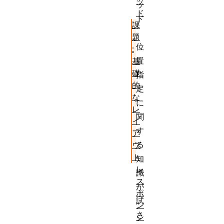
ッ
ッ
ド
ド
課
、
題
位
:
置
基
礎
指
的
定
な
に
レ
関
イ
す
ア
る
ウ
ト
知
レ
識
ス
が
ポ
試
ン
さ
シ