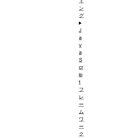
ィ
ン
グ
J
a
v
a
S
cr
ip
t
フ
レ
ー
ム
ワ
ー
ク