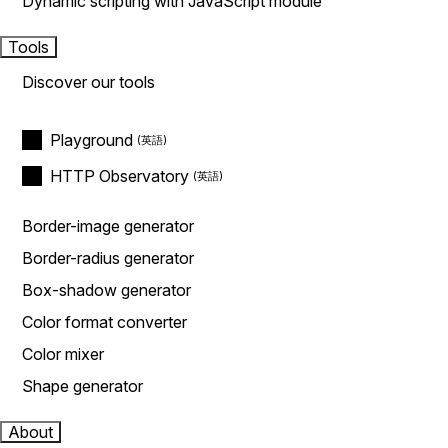
Dynamic scripting with JavaScript module
Tools
Discover our tools
Playground
HTTP Observatory
Border-image generator
Border-radius generator
Box-shadow generator
Color format converter
Color mixer
Shape generator
About