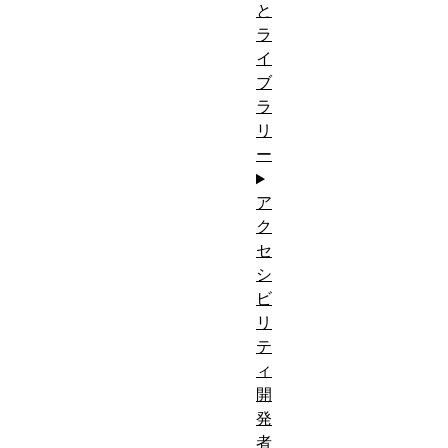
と
ラ
イ
ブ
ラ
リ
ー
ア
ク
セ
シ
ビ
リ
テ
ィ
開
発
者