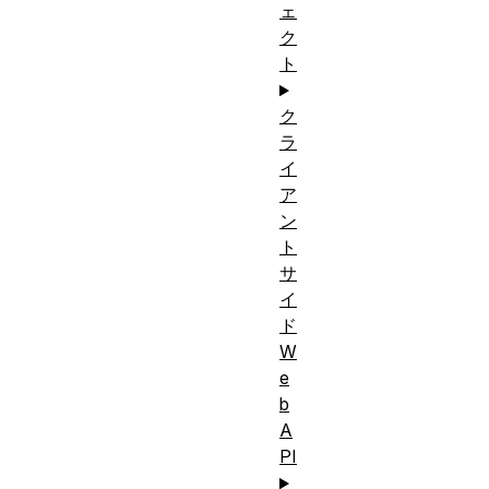
ェ
ク
ト
ク
ラ
イ
ア
ン
ト
サ
イ
ド
W
e
b
A
PI