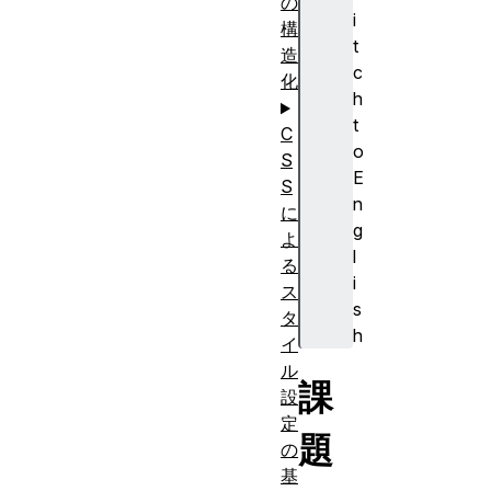
の
i
構
t
造
c
化
h
t
C
o
S
E
S
n
に
g
よ
l
る
i
ス
s
タ
h
イ
ル
課
設
定
題
の
基