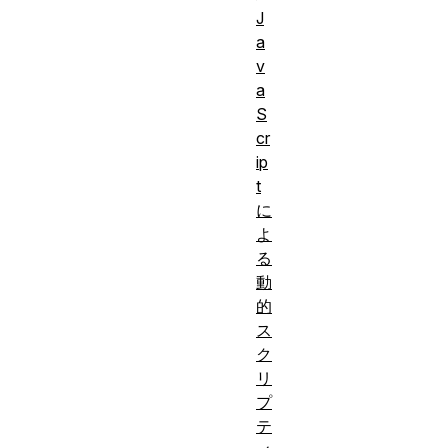
J
a
v
a
S
cr
ip
t
に
よ
る
動
的
ス
ク
リ
プ
テ