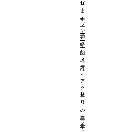
れ
ブ
ウ
ま
ェ
す
ブ
。
デ
最
ザ
終
イ
的
ン
メ
に
デ
は
ィ
、
ア
こ
ク
れ
エ
ら
リ
ー
の
テ
基
ス
本
ト