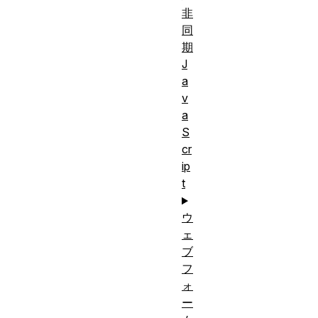
非
同
期
J
a
v
a
S
cr
ip
t
ウ
ェ
ブ
フ
ォ
ー