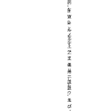
的
:
な
R
ツ
W
D
ー
と
ル
メ
を
デ
す
ィ
べ
ア
て
ク
エ
使
リ
用
ー
し
課
た
題
ウ
:
ェ
モ
バ
ブ