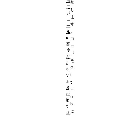
展
加
モ
し
ジ
ま
ュ
す
ー
。
ル
コ
高
ー
度
ド
な
を
J
G
a
i
v
a
t
S
H
cr
u
ip
b
t
に
オ