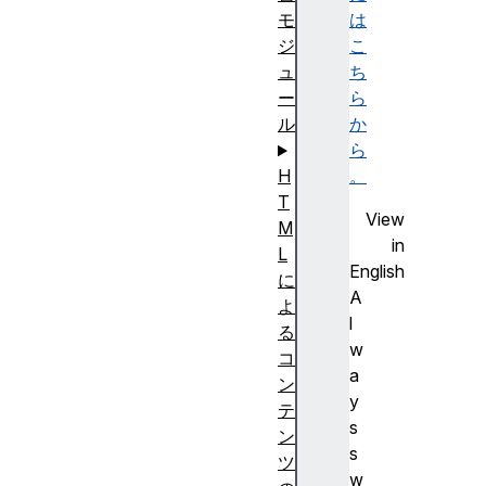
は
モ
こ
ジ
ち
ュ
ら
ー
か
ル
ら
。
H
T
View
M
in
L
English
に
A
よ
l
る
w
コ
a
ン
y
テ
s
ン
s
ツ
w