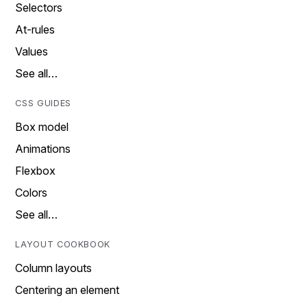
Selectors
At-rules
Values
See all…
CSS GUIDES
Box model
Animations
Flexbox
Colors
See all…
LAYOUT COOKBOOK
Column layouts
Centering an element