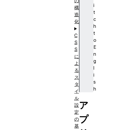
の
i
構
t
造
c
化
h
t
C
o
S
E
S
n
に
g
よ
l
る
i
ス
s
タ
h
イ
ル
ア
設
定
プ
の
基