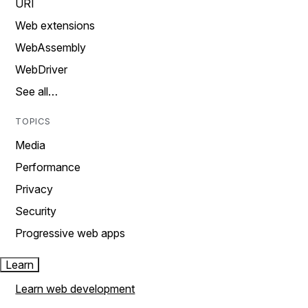
URI
Web extensions
WebAssembly
WebDriver
See all…
TOPICS
Media
Performance
Privacy
Security
Progressive web apps
Learn
Learn web development