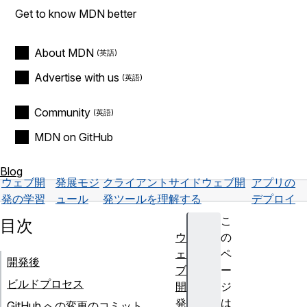
Get to know MDN better
About MDN
Advertise with us
Community
MDN on GitHub
Blog
ウェブ開
発展モジ
クライアントサイドウェブ開
アプリの
発の学習
ュール
発ツールを理解する
デプロイ
こ
目次
ウ
の
ェ
ペ
開発後
ブ
ー
ビルドプロセス
開
ジ
発
は
GitHub への変更のコミット