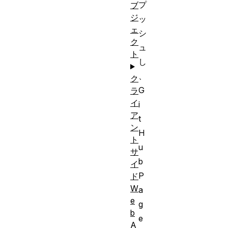
プ
ブ
ジ
ッ
ェ
シ
ク
ュ
ト
し
、
ク
G
ラ
イ
i
ア
t
ン
H
ト
u
サ
b
イ
P
ド
W
a
e
g
b
e
A