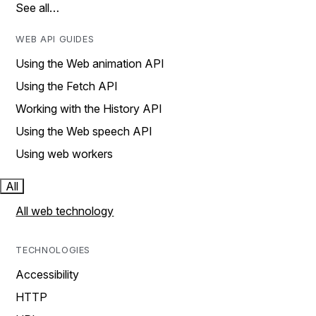
See all…
WEB API GUIDES
Using the Web animation API
Using the Fetch API
Working with the History API
Using the Web speech API
Using web workers
All
All web technology
TECHNOLOGIES
Accessibility
HTTP