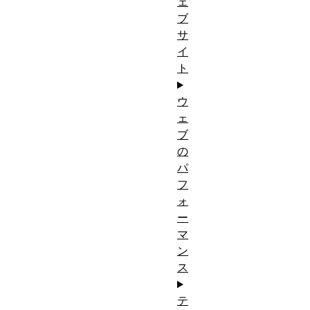
ェ
ブ
サ
イ
ト
ウ
ェ
ブ
の
パ
フ
ォ
ー
マ
ン
ス
テ