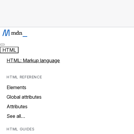
HTML
HTML: Markup language
HTML REFERENCE
Elements
Global attributes
Attributes
See all…
HTML GUIDES