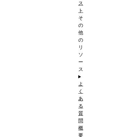
ス
ト
そ
の
他
の
リ
ソ
ー
ス
よ
く
あ
る
質
問
概
要