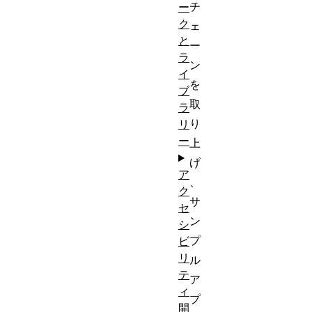
チ
ー
ク
ェ
と
ー
ラ
ン
イ
を
ブ
取
ラ
り
リ
ー
上
げ
ア
、
ク
サ
セ
ン
シ
プ
ビ
リ
ル
テ
ア
ィ
プ
開