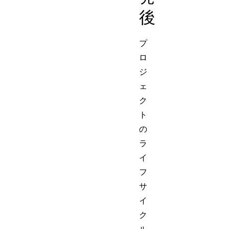
後
プ
ロ
ジ
ェ
ク
ト
の
ラ
イ
フ
サ
イ
ク