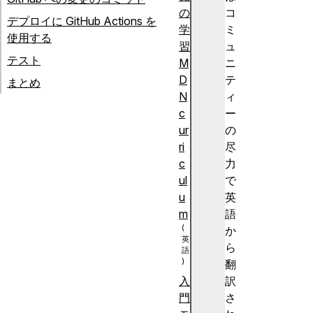
の
コ
デプロイに GitHub Actions を
学
ミ
使用する
習
ュ
テスト
M
ニ
D
テ
まとめ
N
ィ
c
ー
ur
の
ri
尽
c
力
ul
で
u
英
m
語
か
ら
翻
訳
入
さ
門