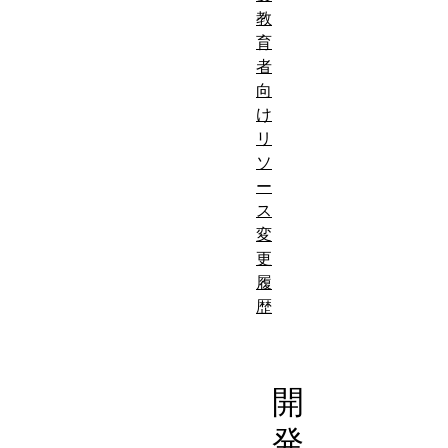
教
育
者
向
け
リ
ソ
ー
ス
変
更
履
歴
開
発