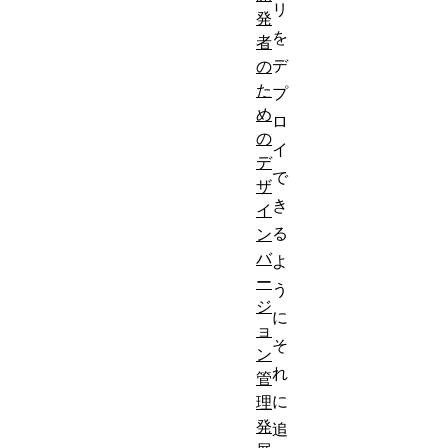
リ
発
を
者
デ
の
た
プ
め
ロ
の
イ
デ
で
ザ
き
イ
る
ン
バ
よ
ー
う
ジ
に
ョ
そ
ン
れ
管
に
理
発
追