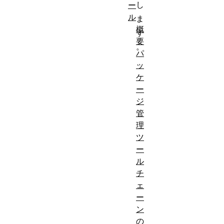
し
ー
ル
ま
概
す
要
。
パ
ッ
主要な
ケ
前提
HTML
、
ー
条
CSS
、と
ジ
件：
JavaScript
管
言語
理
ツ
アプリの
ー
デプロイ
ル
に焦点を
チ
当てて、
ェ
完全なツ
ー
目
ン
ールチェ
的：
の
ーンのケ