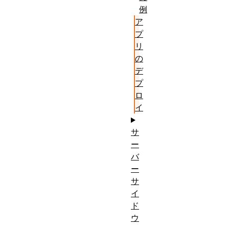
例
ーススタ
ア
ディの作
プ
業を完了
リ
します。
の
デ
プ
ロ
イ
サ
ー
バ
ー
サ
イ
ド
ウ