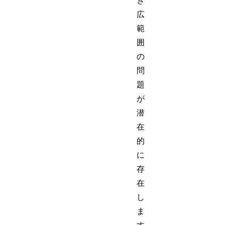
き
広
範
囲
の
問
題
が
潜
在
的
に
存
在
し
ま