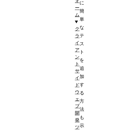
ォ
に
ー
簡
ム
単
な
ク
テ
ラ
イ
ス
ア
ト
ン
を
ト
追
サ
加
イ
す
ド
ウ
る
ェ
方
ブ
法
開
も
発
示
ツ