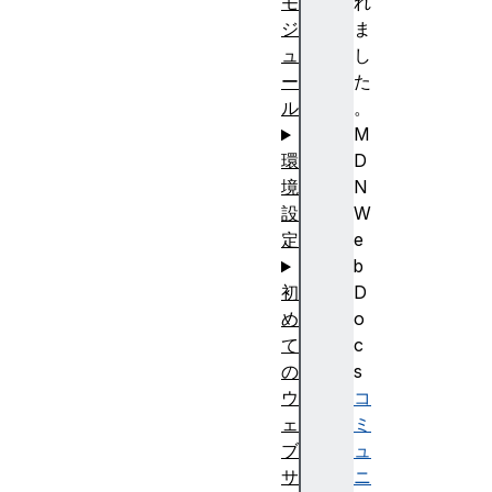
れ
モ
ま
ジ
し
ュ
た
ー
。
ル
M
D
環
N
境
W
設
e
定
b
D
初
o
め
c
て
s
の
コ
ウ
ミ
ェ
ュ
ブ
ニ
サ