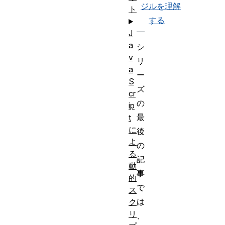
ジ
ルを理解
ト
する
J
a
シ
v
リ
a
ー
S
ズ
cr
の
ip
最
t
に
後
よ
の
る
記
動
事
的
で
ス
は
ク
リ
、