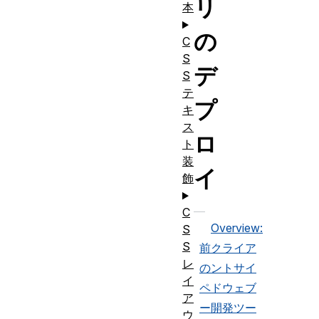
リ
本
の
C
S
デ
S
テ
プ
キ
ス
ロ
ト
装
イ
飾
C
Overview:
S
S
前
クライア
レ
の
ントサイ
イ
ペ
ドウェブ
ア
ー
開発ツー
ウ