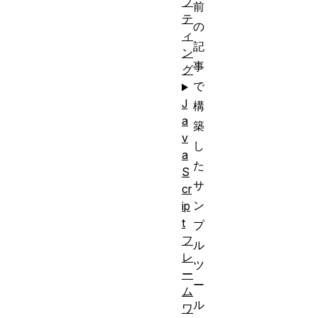
プ
前
テ
の
ィ
記
ン
事
グ
で
J
構
a
築
v
し
a
た
S
サ
cr
ン
ip
t
プ
フ
ル
レ
ツ
ー
ー
ム
ル
ワ