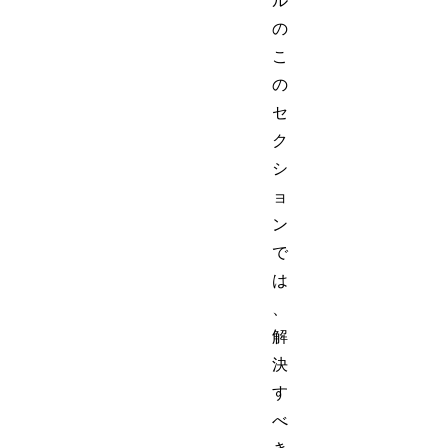
ル
の
こ
の
セ
ク
シ
ョ
ン
で
は
、
解
決
す
べ