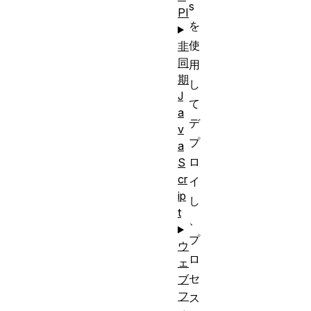
s
PI
を
使
非
同
用
期
し
J
て
a
デ
v
プ
a
ロ
S
cr
イ
ip
し
t
、
プ
ウ
ロ
ェ
セ
ブ
フ
ス