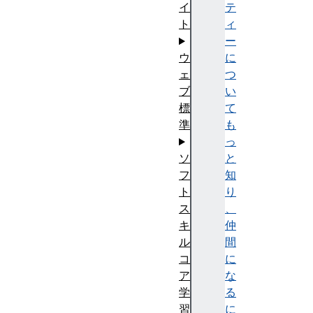
テ
イ
ィ
ト
ー
に
ウ
つ
ェ
い
ブ
て
標
も
準
っ
と
ソ
知
フ
り
ト
、
ス
仲
キ
間
ル
に
コ
な
ア
る
学
に
習