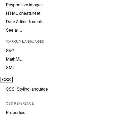
Responsive images
HTML cheatsheet
Date & time formats
See all…
MARKUP LANGUAGES
SVG
MathML
XML
CSS
CSS: Styling language
CSS REFERENCE
Properties