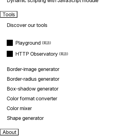
Dynamic scripting with JavaScript module
Tools
Discover our tools
Playground
HTTP Observatory
Border-image generator
Border-radius generator
Box-shadow generator
Color format converter
Color mixer
Shape generator
About