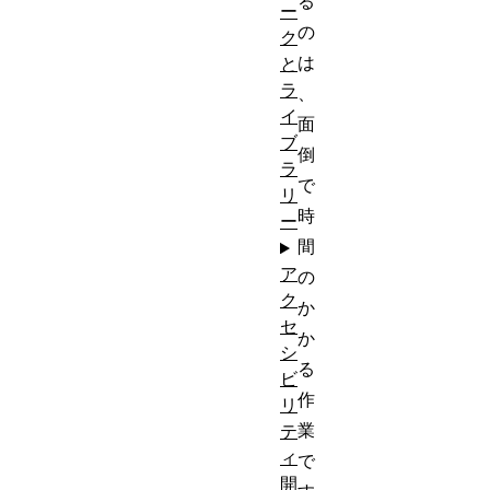
る
ー
の
ク
は
と
ラ
、
イ
面
ブ
倒
ラ
で
リ
時
ー
間
ア
の
ク
か
セ
か
シ
る
ビ
作
リ
業
テ
ィ
で
開