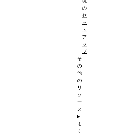
境
うに使用
の
すること
セ
ッ
ができる
ト
か、理解
ア
できるよ
ッ
うにする
プ
こと。
そ
の
他
の
リ
ソ
ー
ス
よ
く