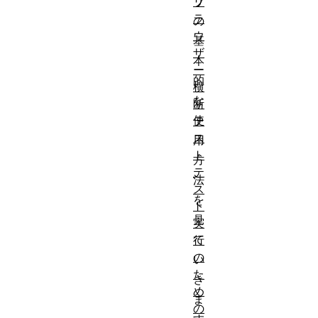
リ
ブ
ラ
の
ウ
基
ザ
本
ー
的
横
な
断
使
テ
ス
用
ト
方
テ
法
ス
を
ト
見
実
て
行
の
い
た
き
め
ま
の