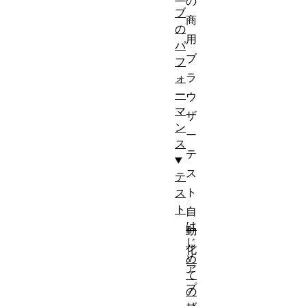
の
ブ
商
の
用
パ
ブ
フ
ラ
ォ
ー
ウ
マ
ザ
ン
ー
ス
テ
ス
テ
ト
ス
ト
自
は
動
じ
化
め
ア
て
プ
の