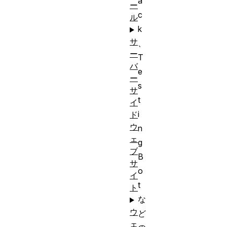
a
ー
c
ル
k
サ
、
ー
T
バ
e
ー
s
サ
t
イ
i
ド
ウ
n
ェ
g
ブ
B
サ
o
イ
t
ト
な
ウ
ど
ェ