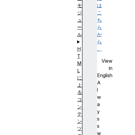
は
モ
こ
ジ
ち
ュ
ら
ー
か
ル
ら
。
H
T
View
M
in
L
English
に
A
よ
l
る
w
コ
a
ン
y
テ
s
ン
s
ツ
w