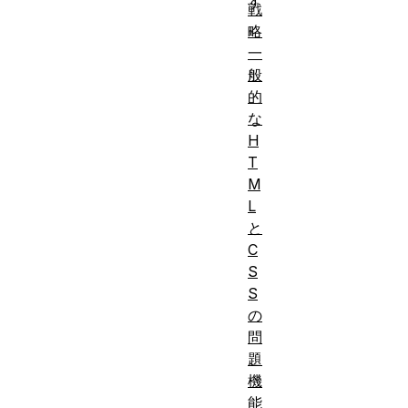
す
戦
。
略
一
HTML
、
般
CSS
、
的
JavaScript
な
H
言語の主
T
要部に通
M
じている
L
前
こと。
ブ
と
提
ラウザー
C
条
横断テス
S
件:
S
トの基本
の
について
問
高水準の
題
考えを持
機
っている
能