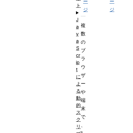
ー
ー
ト
ジ
ジ
J
複
a
数
v
a
の
S
ブ
cr
ラ
ip
ウ
t
ザ
に
ー
よ
る
や
動
端
的
末
ス
で
ク
、
リ