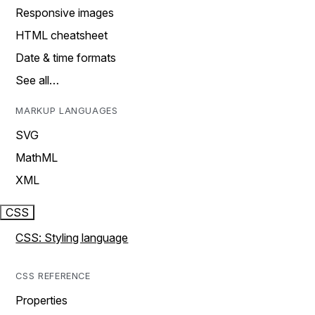
Responsive images
HTML cheatsheet
Date & time formats
See all…
MARKUP LANGUAGES
SVG
MathML
XML
CSS
CSS: Styling language
CSS REFERENCE
Properties