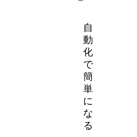
自
動
化
で
簡
単
に
な
る