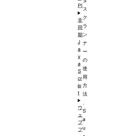
タ
PI
ス
ク
非
ラ
同
ン
期
J
ナ
a
ー
v
の
a
使
S
用
cr
方
ip
t
法
、
ウ
S
ェ
a
ブ
u
フ