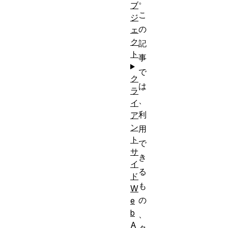
。
ブ
こ
ジ
の
ェ
ク
記
ト
事
で
ク
は
ラ
、
イ
利
ア
ン
用
ト
で
サ
き
イ
る
ド
も
W
の
e
b
、
A