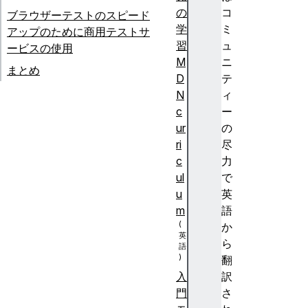
の
コ
ブラウザーテストのスピード
学
ミ
アップのために商用テストサ
習
ュ
ービスの使用
M
ニ
まとめ
D
テ
N
ィ
c
ー
ur
の
ri
尽
c
力
ul
で
u
英
m
語
か
ら
翻
訳
入
さ
門