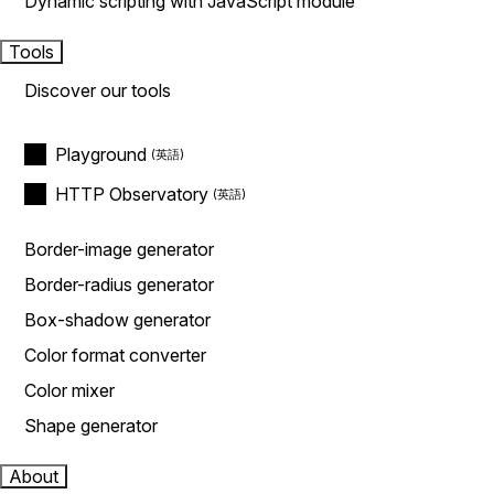
Dynamic scripting with JavaScript module
Tools
Discover our tools
Playground
HTTP Observatory
Border-image generator
Border-radius generator
Box-shadow generator
Color format converter
Color mixer
Shape generator
About