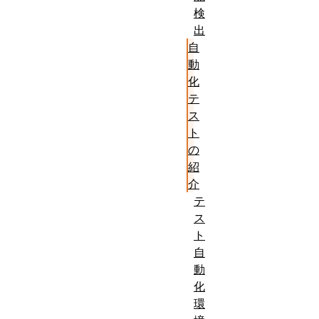
こと。
検
出
自動テス
自
トがどの
動
ようなも
化
のか、自
テ
動テスト
ス
ト
によって
の
どのよう
紹
にライフ
介
が楽にな
テ
るか、ま
ス
目
た、自動
ト
自
的:
テストを
動
楽にする
化
商用製品
環
をどのよ