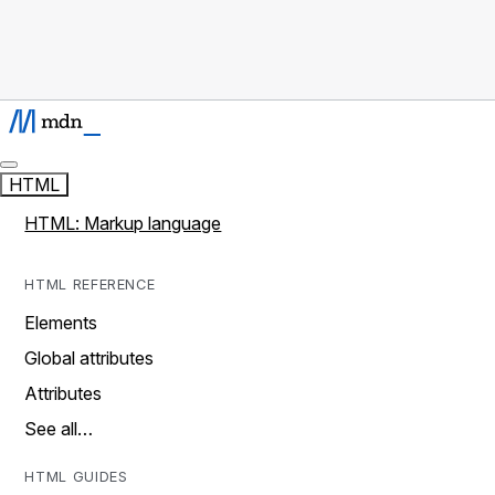
HTML
HTML: Markup language
HTML REFERENCE
Elements
Global attributes
Attributes
See all…
HTML GUIDES