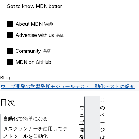
Get to know MDN better
About MDN
Advertise with us
Community
MDN on GitHub
Blog
ウェブ開発の学習
発展モジュール
テスト
自動化テストの紹介
こ
目次
ウ
の
ェ
ペ
自動化で簡単になる
ブ
ー
タスクランナーを使用してテ
開
ジ
ストツールを自動化
発
は