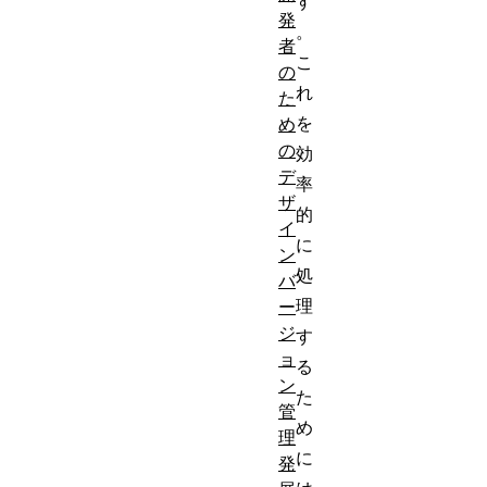
す
発
。
者
こ
の
れ
た
を
め
の
効
デ
率
ザ
的
イ
に
ン
処
バ
理
ー
ジ
す
ョ
る
ン
た
管
め
理
に
発