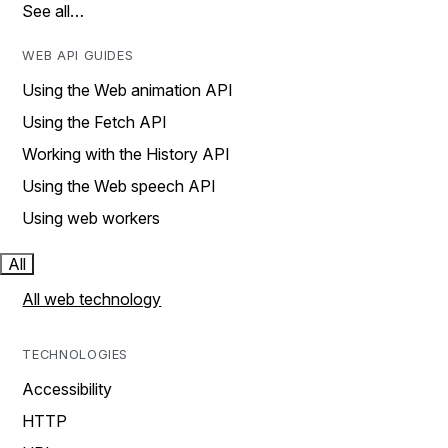
See all…
WEB API GUIDES
Using the Web animation API
Using the Fetch API
Working with the History API
Using the Web speech API
Using web workers
All
All web technology
TECHNOLOGIES
Accessibility
HTTP