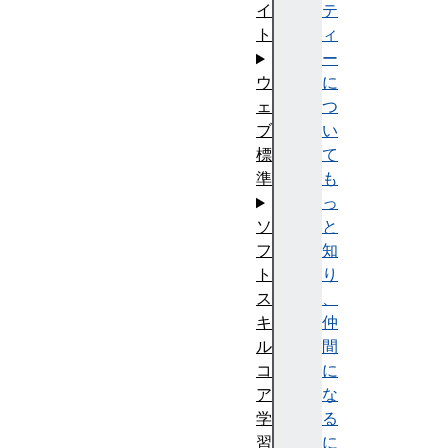
テ
イ
ィ
ト
ー
に
ウ
つ
ェ
い
ブ
て
標
も
準
っ
と
ソ
知
フ
り
ト
、
ス
仲
キ
間
ル
に
コ
な
ア
る
学
に
習