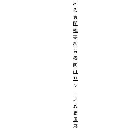
あ
る
質
問
概
要
教
育
者
向
け
リ
ソ
ー
ス
変
更
履
歴