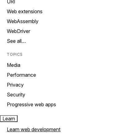
URI
Web extensions
WebAssembly
WebDriver
See all…
TOPICS
Media
Performance
Privacy
Security
Progressive web apps
Learn
Learn web development