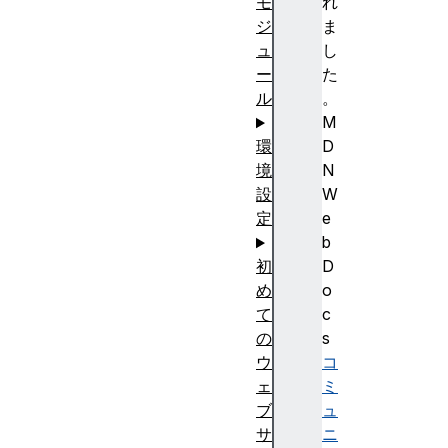
れ
モ
ま
ジ
し
ュ
た
ー
。
ル
M
D
環
N
境
W
設
e
定
b
D
初
o
め
c
て
s
の
コ
ウ
ミ
ェ
ュ
ブ
ニ
サ