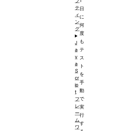
1
プ
テ
日
ィ
に
ン
何
グ
度
も
J
テ
a
v
ス
a
ト
S
を
cr
手
ip
動
t
で
フ
レ
実
ー
行
ム
す
ワ