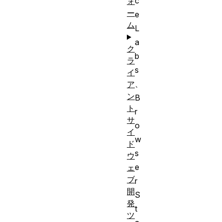
c
ォ
ー
e
ム
L
a
ク
b
ラ
s
イ
、
ア
ン
B
ト
r
サ
o
イ
w
ド
s
ウ
e
ェ
ブ
r
開
S
発
t
ツ