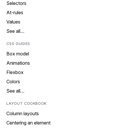
Selectors
At-rules
Values
See all…
CSS GUIDES
Box model
Animations
Flexbox
Colors
See all…
LAYOUT COOKBOOK
Column layouts
Centering an element