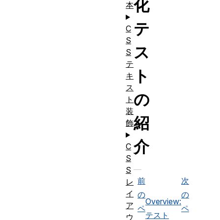
化
本
テ
C
S
ス
S
テ
ト
キ
ス
の
ト
装
紹
飾
介
C
S
S
前
次
レ
イ
の
の
Overview:
ア
ペ
ペ
テスト
ウ