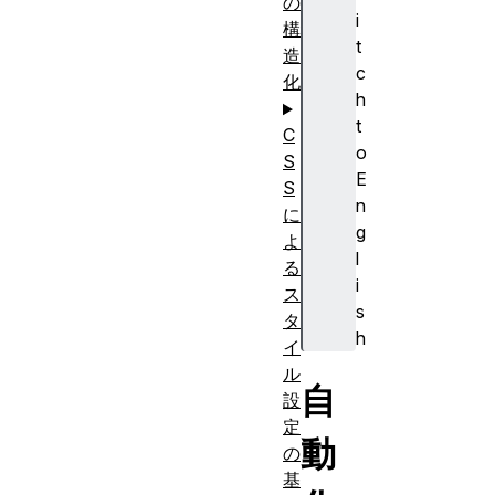
の
i
構
t
造
c
化
h
t
C
o
S
E
S
n
に
g
よ
l
る
i
ス
s
タ
h
イ
ル
自
設
定
動
の
基