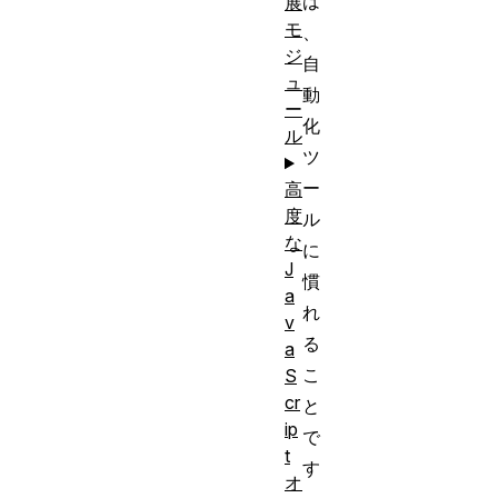
は
展
モ
、
ジ
自
ュ
動
ー
化
ル
ツ
ー
高
度
ル
な
に
J
慣
a
れ
v
る
a
こ
S
cr
と
ip
で
t
す
オ