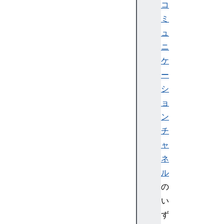
基
コ
本
ミ
表
ュ
の
ニ
ア
ケ
ク
セ
ー
シ
シ
ビ
ョ
リ
ン
テ
チ
ィ
ャ
課
題
ネ
:
ル
惑
の
星
い
デ
ず
ー