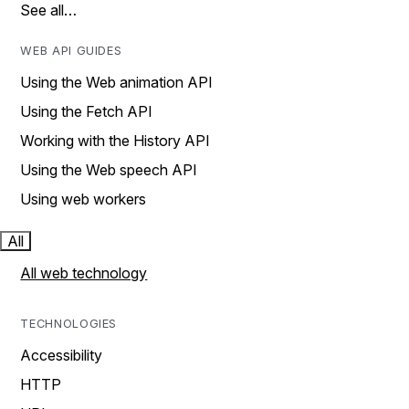
See all…
WEB API GUIDES
Using the Web animation API
Using the Fetch API
Working with the History API
Using the Web speech API
Using web workers
All
All web technology
TECHNOLOGIES
Accessibility
HTTP