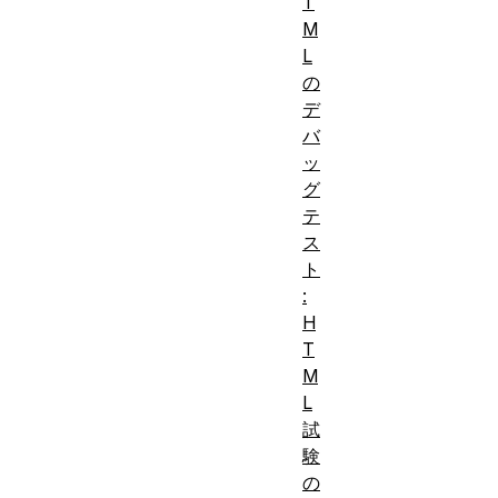
T
M
L
の
デ
バ
ッ
グ
テ
ス
ト
:
H
T
M
L
試
験
の