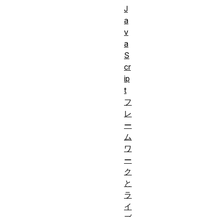
J
a
v
a
S
cr
ip
t
フ
レ
ー
ム
ワ
ー
ク
と
ラ
イ