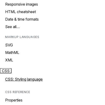
Responsive images
HTML cheatsheet
Date & time formats
See all…
MARKUP LANGUAGES
SVG
MathML
XML
CSS
CSS: Styling language
CSS REFERENCE
Properties