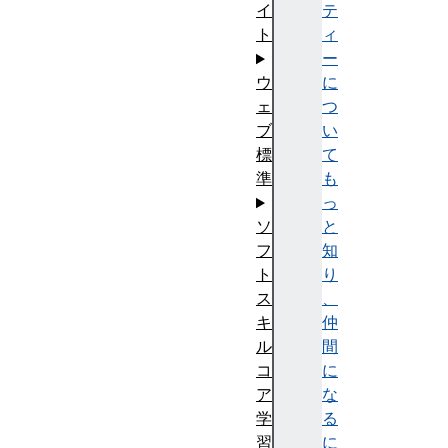
テ
イ
ィ
ト
ー
に
ウ
つ
ェ
い
ブ
て
標
も
準
っ
と
ソ
知
フ
り
ト
、
ス
仲
キ
間
ル
に
コ
な
ア
る
学
に
習