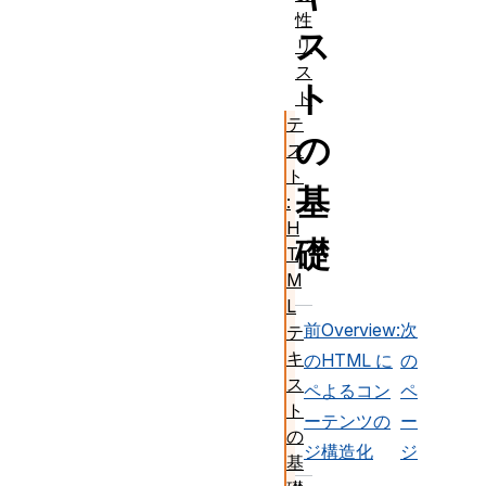
性
ス
リ
ス
ト
ト
テ
の
ス
ト
基
:
H
礎
T
M
L
前
Overview:
次
テ
キ
の
HTML に
の
ス
ペ
よるコン
ペ
ト
ー
テンツの
ー
の
ジ
構造化
ジ
基