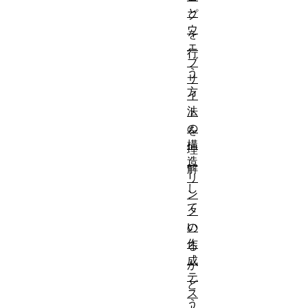
と
プ
ウ
を
ェ
行
ブ
う
サ
方
イ
法
ト
の
を
構
理
造
解
リ
し
ン
て
ク
い
の
作
る
成
か
テ
ど
ス
う