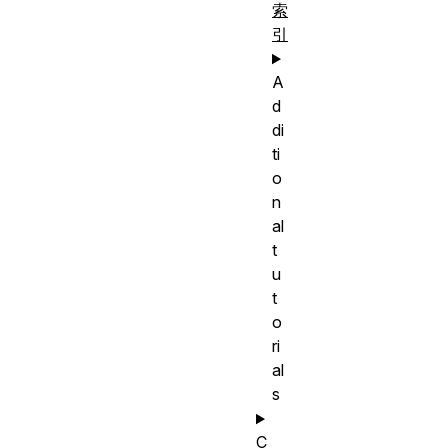
索
引
A
d
di
ti
o
n
al
t
u
t
o
ri
al
s
C