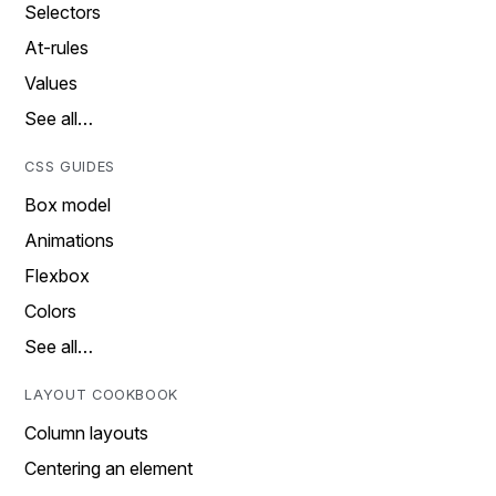
Selectors
At-rules
Values
See all…
CSS GUIDES
Box model
Animations
Flexbox
Colors
See all…
LAYOUT COOKBOOK
Column layouts
Centering an element