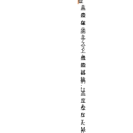
礎
こ
高
の
度
な
確
テ
認
キ
テ
ス
ス
ト
ト
機
の
能
試
目
験
的
:
は
高
、
度
あ
な
な
H
T
た
M
が