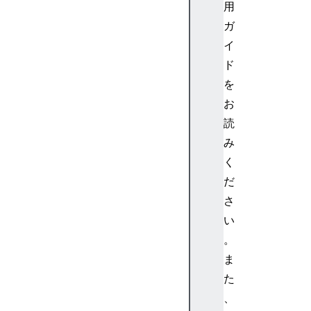
用
声
ガ
と
イ
動
画
ド
課
を
題
お
:
読
ス
み
プ
く
ラ
ッ
だ
シ
さ
ュ
い
ペ
。
ー
ま
ジ
た
表
の
、