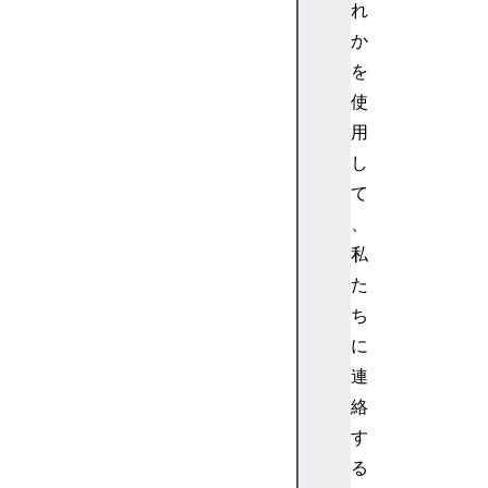
れ
タ
表
か
フ
を
ォ
使
ー
用
ム
し
と
て
ボ
タ
、
ン
私
テ
た
ス
ち
ト
に
:
連
フ
ォ
絡
ー
す
ム
る
と