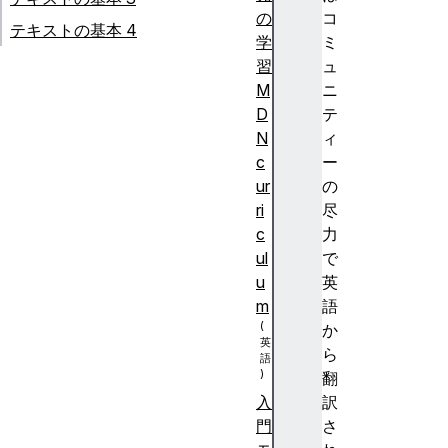
の
コ
テキストの基本 4
学
ミ
習
ュ
M
ニ
D
テ
N
ィ
c
ー
ur
の
ri
尽
c
力
ul
で
u
英
m
語
か
ら
翻
訳
入
さ
門