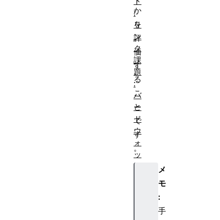
ト
か
:
を
リ
ン
評
ク
価
課
す
題
る
:
こ
バ
と
ー
ド
で
ウ
す
ォ
。
ッ
チ
メ
ン
モ
グ
:
サ
手
イ