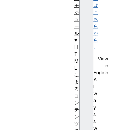
は
モ
こ
ジ
ち
ュ
ら
ー
か
ル
ら
。
H
T
View
M
in
L
English
に
A
よ
l
る
w
コ
a
ン
y
テ
s
ン
s
ツ
w