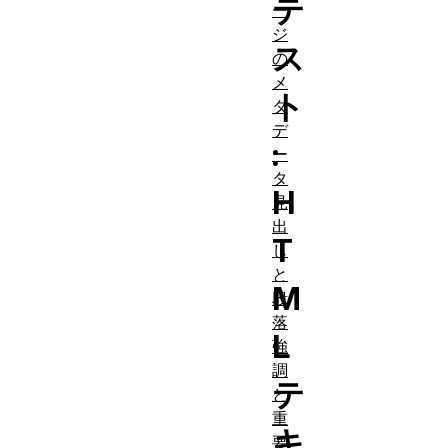
テ
ー
ジ
ス
の
メ
ト
タ
デ
:
ー
タ
H
見
出
T
し
と
M
段
落
L
強
調
テ
と
重
キ
要