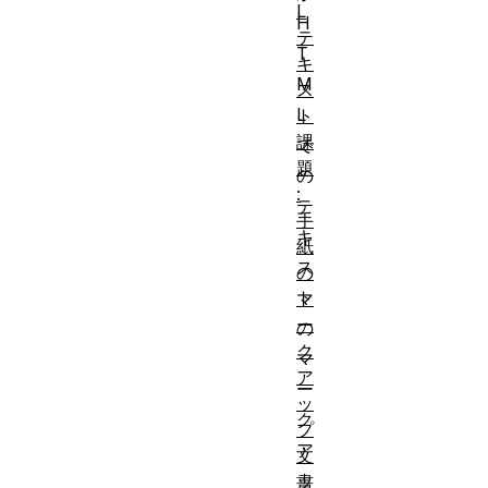
L
H
テ
T
キ
M
ス
L
ト
課
で
題
の
:
テ
手
キ
紙
ス
の
ト
マ
ー
の
ク
マ
ア
ー
ッ
ク
プ
ア
文
ッ
書