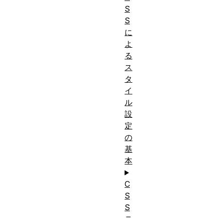
S
S
に
よ
る
ス
タ
イ
ル
設
定
の
基
本
C
S
S