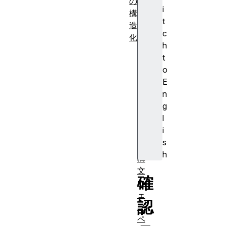
の
i
構
t
造
c
化
h
基
t
本
o
的
E
な
n
H
g
T
l
M
i
L
s
の
h
構
文
確
ウ
ェ
認
ブ
ペ