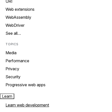
URI
Web extensions
WebAssembly
WebDriver
See all…
TOPICS
Media
Performance
Privacy
Security
Progressive web apps
Learn
Learn web development