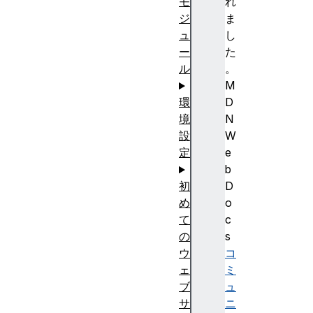
れ
モ
ま
ジ
し
ュ
た
ー
。
ル
M
D
環
N
境
W
設
e
定
b
D
初
o
め
c
て
s
の
コ
ウ
ミ
ェ
ュ
ブ
ニ
サ