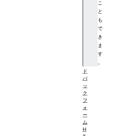
こ
ボ
と
タ
も
ン
課
で
題
き
:
ま
フ
す
ィ
。
ー
ド
バ
ッ
ク
フ
ォ
ー
ム
H