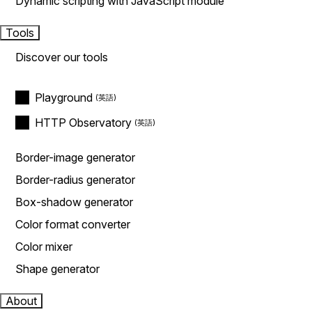
Dynamic scripting with JavaScript module
Tools
Discover our tools
Playground
HTTP Observatory
Border-image generator
Border-radius generator
Box-shadow generator
Color format converter
Color mixer
Shape generator
About