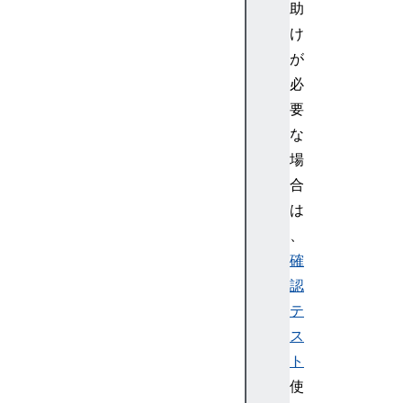
助
ト
画
け
像
が
テ
必
ス
要
ト
な
:
場
画
像
合
動
は
画
、
と
確
音
認
声
テ
テ
ス
ス
ト
ト
:
使
音