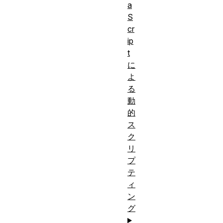
a
S
cr
ip
t
に
よ
る
動
的
ス
ク
リ
プ
テ
ィ
ン
グ