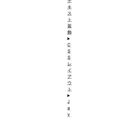
テ
キ
ス
ト
装
飾
C
S
S
レ
イ
ア
ウ
ト
J
a
v