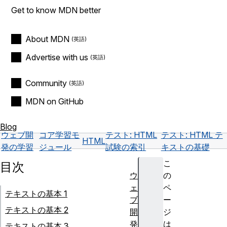
Get to know MDN better
About MDN
Advertise with us
Community
MDN on GitHub
Blog
ウェブ開
コア学習モ
テスト: HTML
テスト: HTML テ
HTML
発の学習
ジュール
試験の索引
キストの基礎
こ
目次
ウ
の
ェ
ペ
テキストの基本 1
ブ
ー
テキストの基本 2
開
ジ
発
は
テキストの基本 3