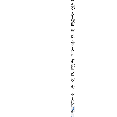
f
列
(
を
)
返
m
し
a
ま
p
(
す
)
。
r
こ
e
の
d
メ
u
ソ
c
e
ッ
(
ド
)
は
r
A
e
r