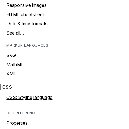
Responsive images
HTML cheatsheet
Date & time formats
See all…
MARKUP LANGUAGES
SVG
MathML
XML
CSS
CSS: Styling language
CSS REFERENCE
Properties