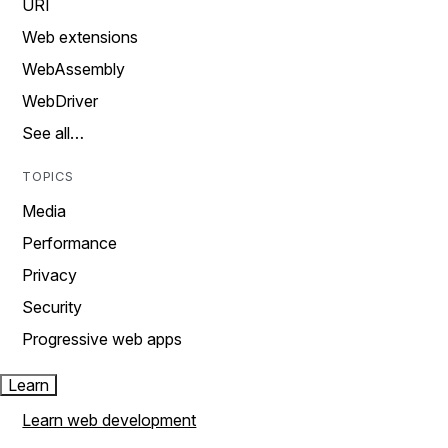
URI
Web extensions
WebAssembly
WebDriver
See all…
TOPICS
Media
Performance
Privacy
Security
Progressive web apps
Learn
Learn web development