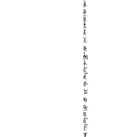
)
o
s
r
e
t
t
(
(
)
)
s
と
l
同
i
じ
c
ア
e
ル
(
)
ゴ
s
リ
o
ズ
m
ム
e
で
(
す
)