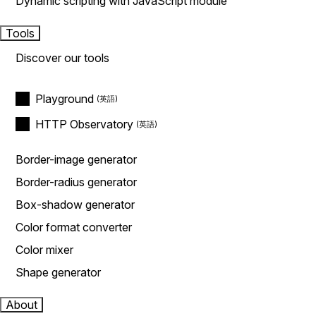
Dynamic scripting with JavaScript module
Tools
Discover our tools
Playground
HTTP Observatory
Border-image generator
Border-radius generator
Box-shadow generator
Color format converter
Color mixer
Shape generator
About