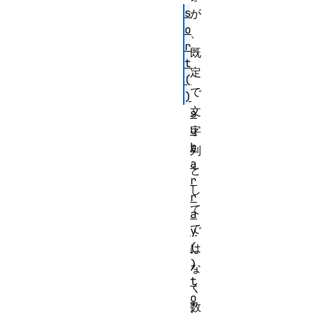
s
が
o
、
r
既
t
定
(
で
)
文
s
u
字
b
列
a
と
r
し
r
て
a
で
y
(
は
)
な
t
く
o
数