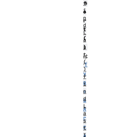
s
f
i
o
n
r
d
t
L
(
a
s
)
t
は
(
T
)
y
f
p
i
n
e
d
d
L
A
a
r
s
r
t
I
a