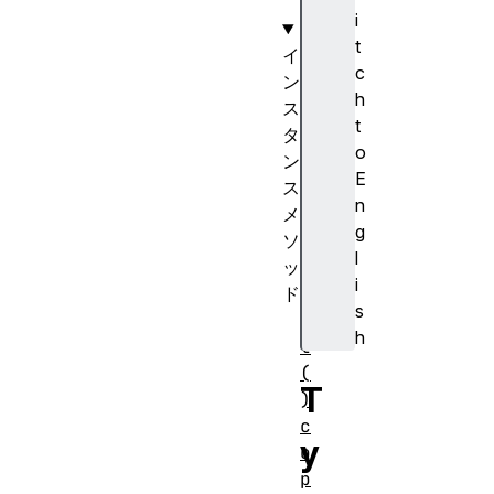
]
i
t
イ
c
ン
h
ス
t
タ
o
ン
E
ス
n
メ
g
ソ
l
ッ
i
ド
s
a
h
t
(
T
)
c
y
o
p