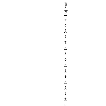
e
ま
r
す
s
。
e
d
(
)
t
o
S
o
r
t
e
d
(
)
t
o