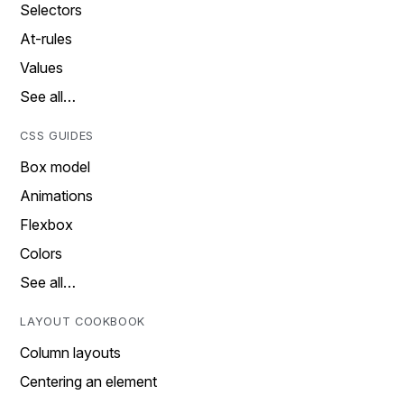
Selectors
At-rules
Values
See all…
CSS GUIDES
Box model
Animations
Flexbox
Colors
See all…
LAYOUT COOKBOOK
Column layouts
Centering an element