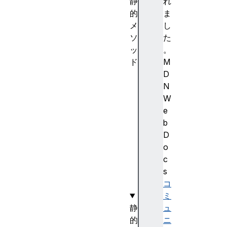
静
れ
的
ま
メ
し
ソ
た
ッ
。
ド
M
f
D
r
N
o
W
m
e
(
b
)
D
o
o
f
c
(
s
)
コ
ミ
静
ュ
的
ニ