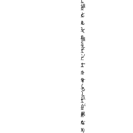
L
値
o
と
c
a
し
l
て
e
値
S
を
t
ソ
r
ー
i
n
ト
g
す
(
る
)
点
t
が
o
異
R
e
な
v
り