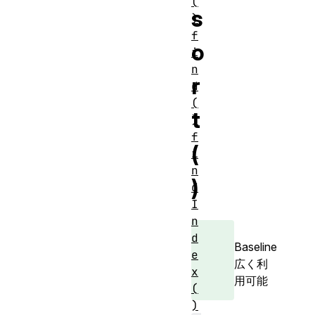
(
s
)
f
o
i
n
r
d
(
t
)
f
(
i
n
)
d
I
n
d
Baseline
e
広く利
x
用可能
(
)