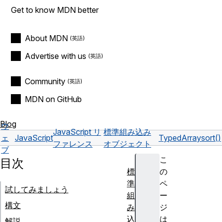
Get to know MDN better
About MDN
Advertise with us
Community
MDN on GitHub
Blog
ウ
JavaScript リ
標準組み込み
ェ
JavaScript
TypedArray
sort()
ファレンス
オブジェクト
ブ
こ
目次
標
の
準
ペ
試してみましょう
組
ー
構文
み
ジ
込
は
解説