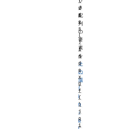
l
き
u
d
配
e
列
s
の
(
要
)
素
i
を
n
d
そ
e
の
x
場
O
(
f
i
(
n
)
j
-
o
p
i
l