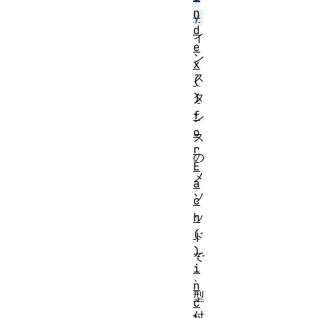
n
y
d
イ
e
ン
x
ス
(
タ
)
f
ン
o
ス
r
の
E
メ
a
ソ
c
ッ
h
(
ド
)
で
i
、
n
型
c
付