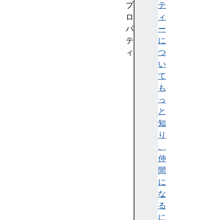
プ
テ
ロ
ィ
パ
ー
テ
に
ィ
つ
B
い
Y
て
T
も
E
っ
S
と
_
知
P
り
E
、
R
仲
_
間
E
に
L
な
E
る
M
に