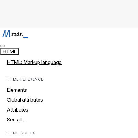
HTML
HTML: Markup language
HTML REFERENCE
Elements
Global attributes
Attributes
See all…
HTML GUIDES