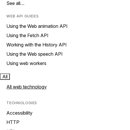
See all…
WEB API GUIDES
Using the Web animation API
Using the Fetch API
Working with the History API
Using the Web speech API
Using web workers
All
All web technology
TECHNOLOGIES
Accessibility
HTTP