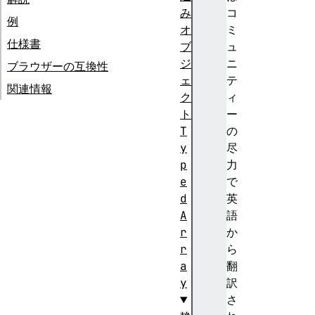
み
コ
例
オ
ミ
仕様書
ブ
ュ
ジ
ニ
ブラウザーの互換性
ェ
テ
関連情報
ク
ィ
ト
ー
T
の
y
尽
p
力
e
で
d
英
A
語
r
か
r
ら
a
翻
y
訳
さ