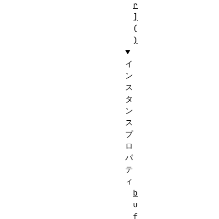
r
]
(
)
イ
ン
ス
タ
ン
ス
プ
ロ
パ
テ
ィ
b
u
f