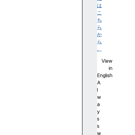
E
は
N
こ
T
ち
[
ら
S
か
y
ら
m
。
b
View
o
in
l
English
.
A
s
l
p
w
e
a
c
y
i
s
e
s
s
w