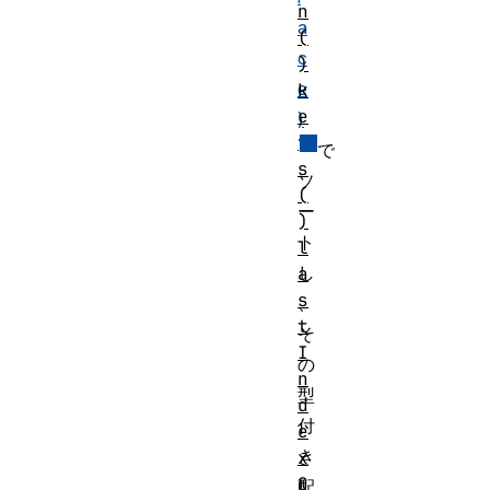
n
a
(
c
)
e
k
e
)
y
で
s
ソ
(
ー
)
ト
l
し
a
s
、
t
そ
I
の
n
型
d
付
e
き
x
O
配