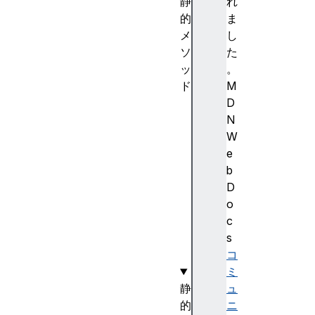
静
れ
的
ま
メ
し
ソ
た
ッ
。
ド
M
f
D
r
N
o
W
m
e
(
b
)
D
o
o
f
c
(
s
)
コ
ミ
静
ュ
的
ニ