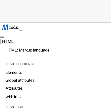
HTML
HTML: Markup language
HTML REFERENCE
Elements
Global attributes
Attributes
See all…
HTML GUIDES