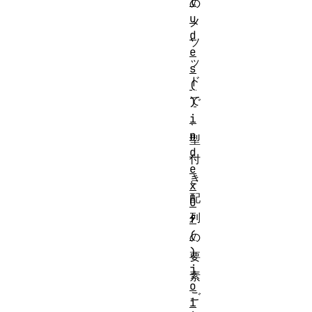
l
の
u
メ
d
ソ
e
ッ
s
ド
(
で
)
i
、
n
型
d
付
e
き
x
配
O
列
f
(
の
)
要
j
素
o
ご
i