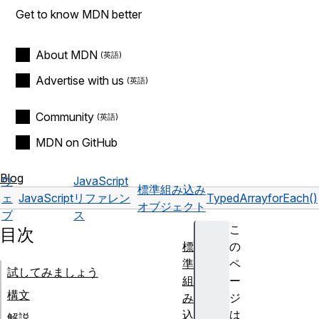
Get to know MDN better
About MDN
Advertise with us
Community
MDN on GitHub
Blog
ウ
JavaScript
標準組み込み
ェ
JavaScript
リファレン
TypedArray
forEach()
オブジェクト
ブ
ス
こ
目次
標
の
準
ペ
試してみましょう
組
ー
構文
み
ジ
込
は
解説