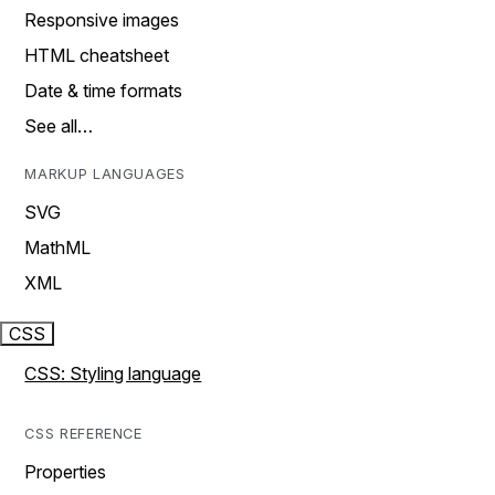
Responsive images
HTML cheatsheet
Date & time formats
See all…
MARKUP LANGUAGES
SVG
MathML
XML
CSS
CSS: Styling language
CSS REFERENCE
Properties