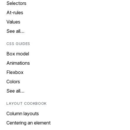
Selectors
At-rules
Values
See all…
CSS GUIDES
Box model
Animations
Flexbox
Colors
See all…
LAYOUT COOKBOOK
Column layouts
Centering an element