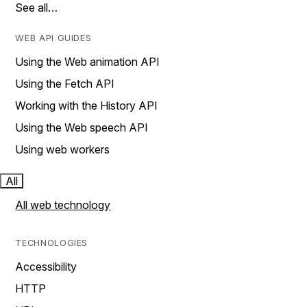
See all…
WEB API GUIDES
Using the Web animation API
Using the Fetch API
Working with the History API
Using the Web speech API
Using web workers
All
All web technology
TECHNOLOGIES
Accessibility
HTTP