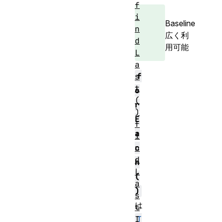
f
i
Baseline
n
広く利
d
用可能
L
a
f
s
t
o
(
r
)
E
f
a
i
n
c
d
h
L
(
a
)
s
は
t
I
T