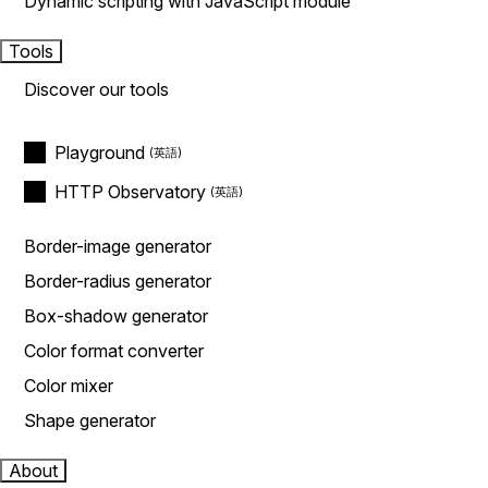
Dynamic scripting with JavaScript module
Tools
Discover our tools
Playground
HTTP Observatory
Border-image generator
Border-radius generator
Box-shadow generator
Color format converter
Color mixer
Shape generator
About