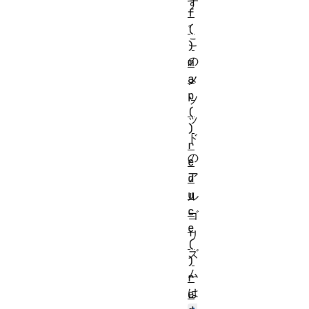
す
f
。
(
こ
)
の
m
a
メ
p
ソ
(
ッ
)
ド
r
の
e
ア
d
u
ル
c
ゴ
e
リ
(
ズ
)
ム
r
は
e