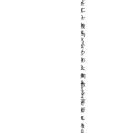
と
n
に
(
)
一
k
度
e
与
y
え
s
ら
(
れ
)
l
た
a
関
s
数
t
を
I
実
n
行
d
e
し
x
ま
O