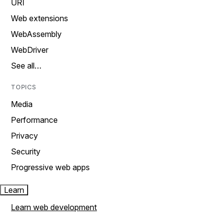
URI
Web extensions
WebAssembly
WebDriver
See all…
TOPICS
Media
Performance
Privacy
Security
Progressive web apps
Learn
Learn web development