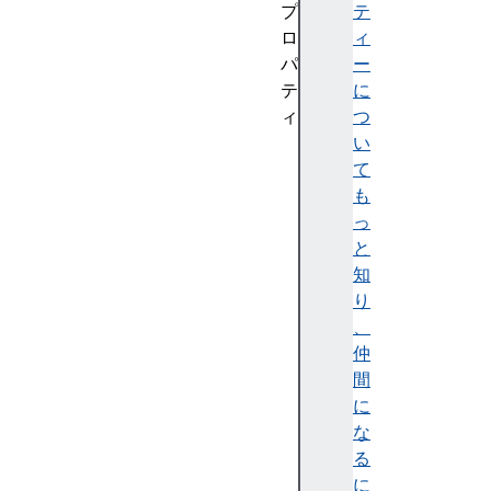
プ
テ
ロ
ィ
パ
ー
テ
に
ィ
つ
B
い
Y
て
T
も
E
っ
S
と
_
知
P
り
E
、
R
仲
_
間
E
に
L
な
E
る
M
に