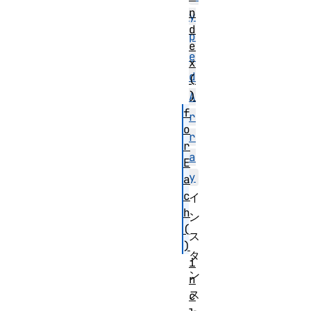
n
y
d
p
e
e
x
d
(
)
A
f
r
o
r
r
a
E
y
a
c
イ
h
ン
(
ス
)
タ
i
ン
n
ス
c