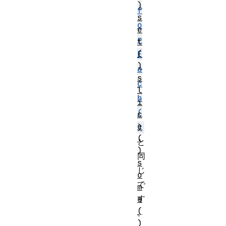
)
f
s
o
e
r
t
(
E
)
a
s
c
l
h
i
(
c
e
)
(
と
)
同
s
じ
o
で
m
す
e
(
。
)