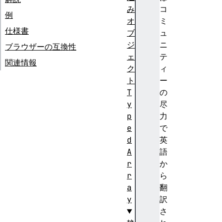
み
コ
例
オ
ミ
仕様書
ブ
ュ
ジ
ニ
ブラウザーの互換性
ェ
テ
関連情報
ク
ィ
ト
ー
T
の
y
尽
p
力
e
で
d
英
A
語
r
か
r
ら
a
翻
y
訳
さ