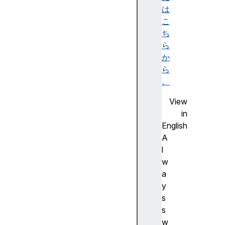
E
は
N
こ
T
ち
[
ら
S
か
y
ら
m
。
b
View
o
in
l
English
.
A
s
l
p
w
e
a
c
y
i
s
e
s
s
w