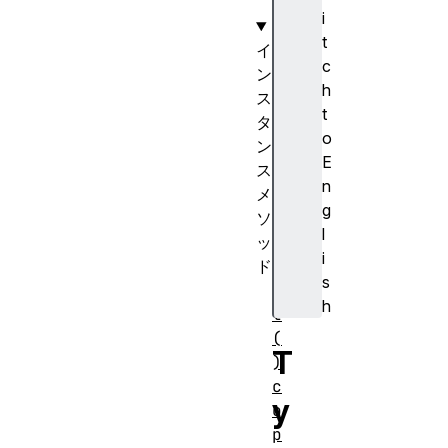
]
i
t
イ
c
ン
h
ス
t
タ
o
ン
E
ス
n
メ
g
ソ
l
ッ
i
ド
s
a
h
t
(
T
)
c
y
o
p