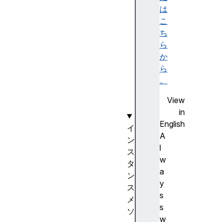
a
は
t
こ
e
ち
.
ら
U
か
T
ら
C
。
(
View
)
in
English
イ
A
ン
l
ス
w
タ
a
ン
y
ス
s
メ
s
ソ
w