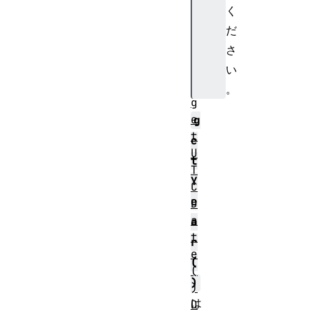
o
く
t
だ
y
さ
p
e
い
.
。
g
e
g
t
e
U
t
T
Y
C
e
D
a
a
t
r
e
(
(
)
)
は
D