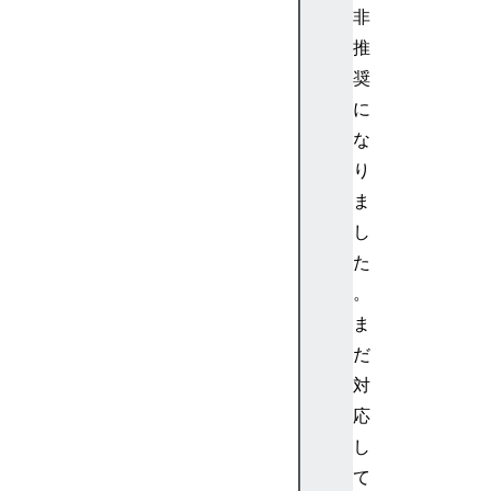
(
非
)
推
D
奨
a
に
t
な
e
.
り
p
ま
r
し
o
た
t
。
o
ま
t
y
だ
p
対
e
応
.
し
g
て
e