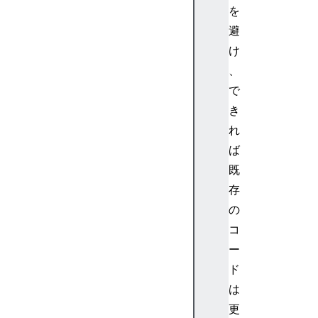
a
を
t
避
e
け
.
、
p
で
r
o
き
t
れ
o
ば
t
既
y
存
p
の
e
.
コ
g
ー
e
ド
t
は
S
更
e