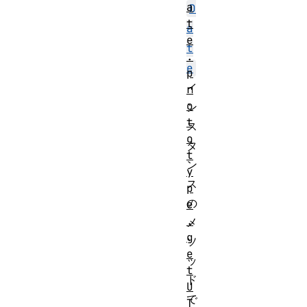
a
D
t
a
e
t
.
e
p
イ
r
o
ン
t
ス
o
タ
t
ン
y
ス
p
の
e
.
メ
g
ソ
e
ッ
t
ド
U
で
T