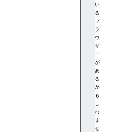
い
t
H
る
o
ブ
u
ラ
r
ウ
s
ザ
(
ー
)
D
が
a
あ
t
る
e
か
.
も
p
し
r
o
れ
t
ま
o
せ