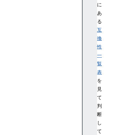
y
に
p
あ
e
る
.
g
互
e
換
t
性
T
一
i
覧
m
表
e
(
を
)
見
D
て
a
判
t
断
e
し
.
p
て