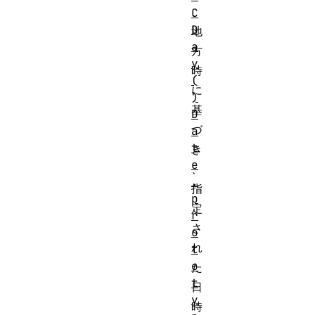
、
C
D
地
a
方
y
時
(
に
)
基
D
づ
a
t
き
e
、
.
指
p
定
r
さ
o
れ
t
o
た
t
日
y
時