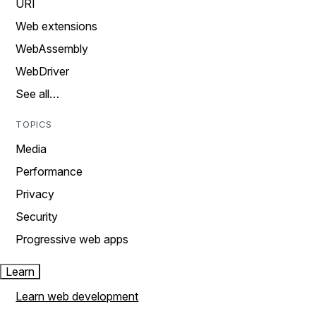
URI
Web extensions
WebAssembly
WebDriver
See all…
TOPICS
Media
Performance
Privacy
Security
Progressive web apps
Learn
Learn web development