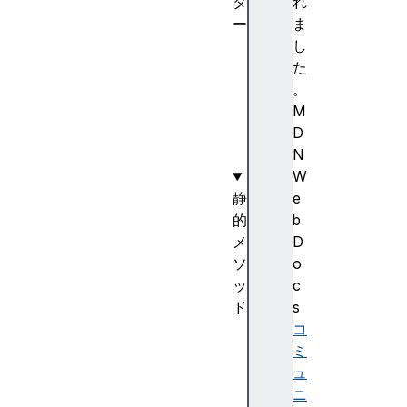
タ
れ
ー
ま
D
し
a
た
t
。
e
M
(
D
)
N
W
静
e
的
b
メ
D
ソ
o
ッ
c
ド
s
D
コ
a
ミ
t
ュ
e
ニ