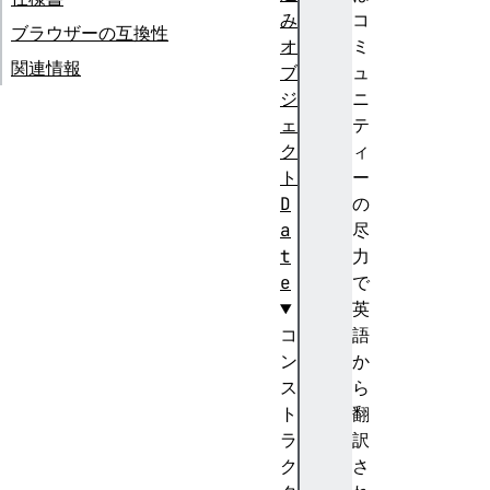
み
コ
ブラウザーの互換性
オ
ミ
関連情報
ブ
ュ
ジ
ニ
ェ
テ
ク
ィ
ト
ー
D
の
a
尽
t
力
e
で
英
コ
語
ン
か
ス
ら
ト
翻
ラ
訳
ク
さ