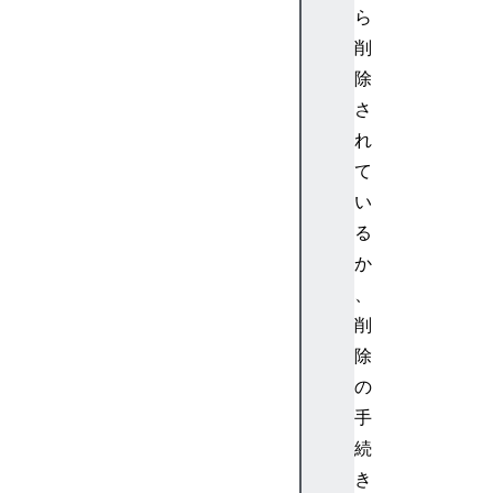
s
ら
(
削
)
除
D
さ
a
れ
t
e
て
.
い
p
る
r
か
o
、
t
削
o
t
除
y
の
p
手
e
続
.
き
g