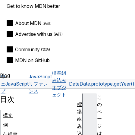
Get to know MDN better
About MDN
Advertise with us
Community
MDN on GitHub
標準組
Blog
ウ
JavaScript
み込み
ェ
JavaScript
リファレ
Date
Date.prototype.getYear()
オブジ
ブ
ンス
ェクト
こ
目次
標
の
準
ペ
構文
組
ー
例
み
ジ
込
は
仕様書