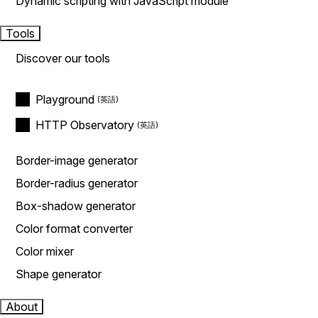
Dynamic scripting with JavaScript module
Tools
Discover our tools
Playground
HTTP Observatory
Border-image generator
Border-radius generator
Box-shadow generator
Color format converter
Color mixer
Shape generator
About