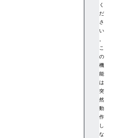
r
く
o
だ
t
さ
o
い
t
。
y
p
こ
e
の
.
機
g
能
e
は
t
突
T
i
然
m
動
e
作
z
し
o
な
n