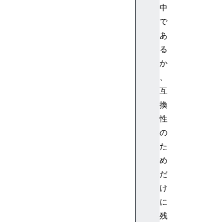
中
e
t
で
M
あ
i
る
n
か
u
、
t
互
e
s
換
(
性
)
の
D
た
a
め
t
だ
e
.
け
p
に
r
残