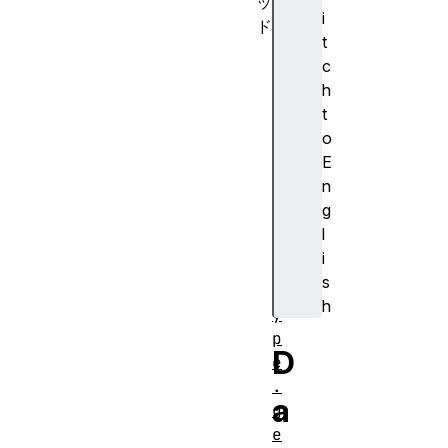
ッ
i
ド
t
D
c
a
h
t
t
e
o
.
E
p
n
r
g
o
l
t
i
o
s
t
h
y
p
D
e
.
a
g
e