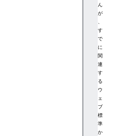
t
ん
y
が
p
、
e
.
す
g
で
e
に
t
関
M
連
i
す
l
l
る
i
ウ
s
ェ
e
ブ
c
標
o
準
n
d
か