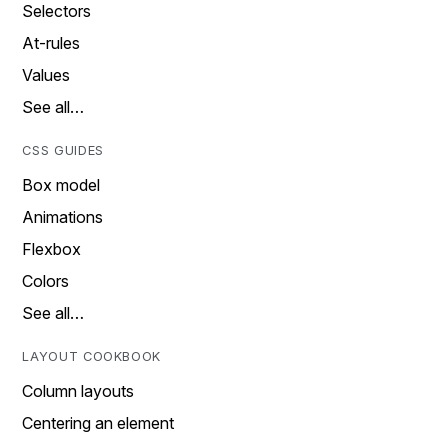
Selectors
At-rules
Values
See all…
CSS GUIDES
Box model
Animations
Flexbox
Colors
See all…
LAYOUT COOKBOOK
Column layouts
Centering an element