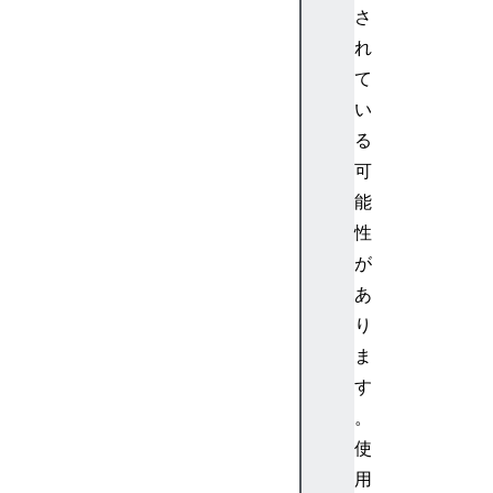
o
さ
t
れ
o
て
t
y
い
p
る
e
可
.
能
g
性
e
が
t
M
あ
o
り
n
ま
t
す
h
。
(
使
)
D
用