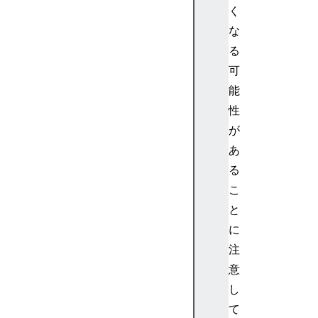
く
e
O
な
f
る
f
可
s
能
e
性
t
が
(
)
あ
D
る
a
こ
t
と
e
に
.
注
p
r
意
o
し
t
て