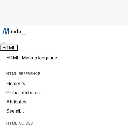
HTML
HTML: Markup language
HTML REFERENCE
Elements
Global attributes
Attributes
See all…
HTML GUIDES