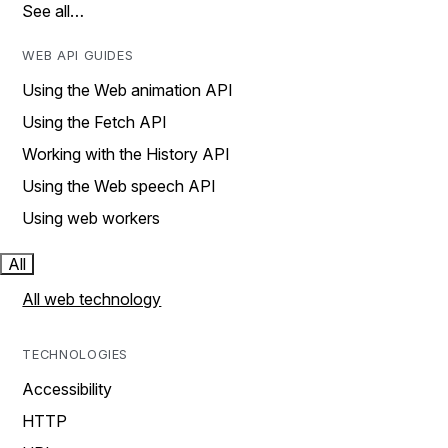
See all…
WEB API GUIDES
Using the Web animation API
Using the Fetch API
Working with the History API
Using the Web speech API
Using web workers
All
All web technology
TECHNOLOGIES
Accessibility
HTTP