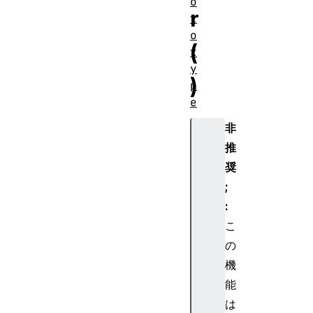
o
r
t
o
(
t
y
)
p
e
.
非
g
推
e
奨
t
F
;
u
:
l
こ
l
の
Y
機
e
能
a
r
は