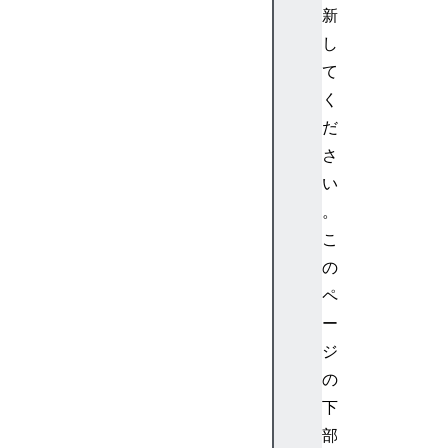
新
c
o
し
n
て
d
く
s
だ
(
さ
)
い
D
a
。
t
こ
e
の
.
ペ
p
ー
r
ジ
o
t
の
o
下
t
部