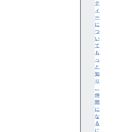
.
テ
n
ィ
o
ー
w
に
(
つ
)
い
D
て
a
も
t
っ
e
と
.
知
p
り
a
、
r
仲
s
間
e
に
(
な
)
る
D
に