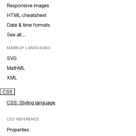
Responsive images
HTML cheatsheet
Date & time formats
See all…
MARKUP LANGUAGES
SVG
MathML
XML
CSS
CSS: Styling language
CSS REFERENCE
Properties