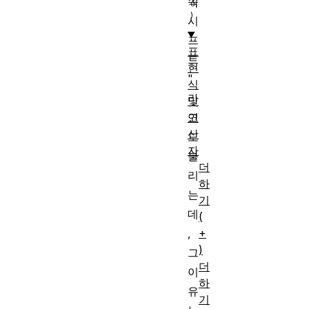
쪽
시
프
표
트
현
"
식
라
및
고
연
산
도
자
불
더
리
하
는
기
데
(
,
+
)
그
더
이
하
유
기