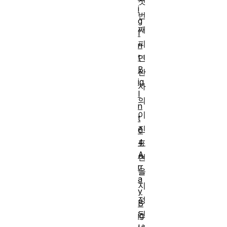
첫
i
번
g
째
I
피
n
t
연
B
산
ig
자
I
의
n
이
t
진
6
4
표
A
현
rr
을
a
지
y
정
B
된
ig