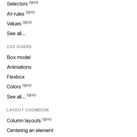
Selectors
At-rules
Values
See all…
CSS GUIDES
Box model
Animations
Flexbox
Colors
See all…
LAYOUT COOKBOOK
Column layouts
Centering an element