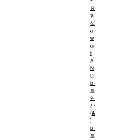
*
표
현
식
a
w
ai
t
A
N
D
비
트
연
산
(&
)
비
트