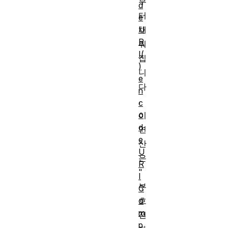
부
d
터
e
U
채
R
워
I(
집
)
니
e
다
n
.
c
o
이
d
연
e
산
U
은
R
"
I
부
C
o
호
m
전
p