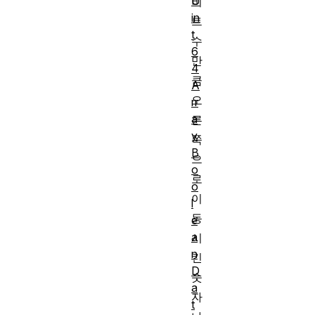
U
비
in
트
t
수
6
만
4
큼
A
오
rr
a
른
y
쪽
B
으
o
로
o
이
l
동
e
a
시
n
킨
D
숫
a
자
t