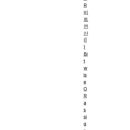
R
비
트
연
산
(|
)
Bi
t
w
is
e
O
R
a
s
si
g