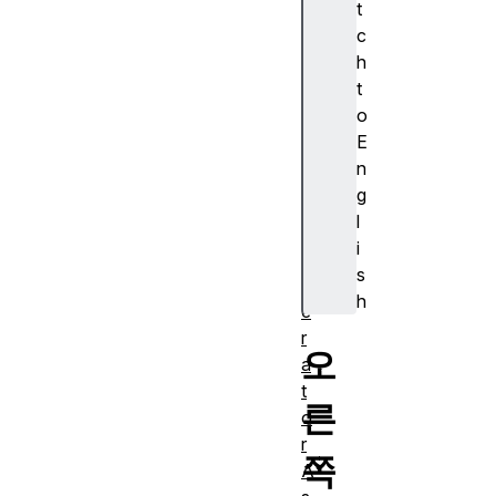
t
ti
c
o
h
n
t
A
o
s
E
y
n
n
g
c
l
G
i
e
s
n
h
e
r
오
a
t
른
o
r
쪽
A