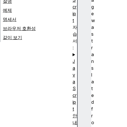
S
a
설명
cr
g
예제
ip
e
명세서
t
w
자
a
브라우저 호환성
습
s
같이 보기
서
t
:
r
a
J
n
a
s
v
l
a
a
S
t
cr
e
ip
d
t
f
안
r
내
o