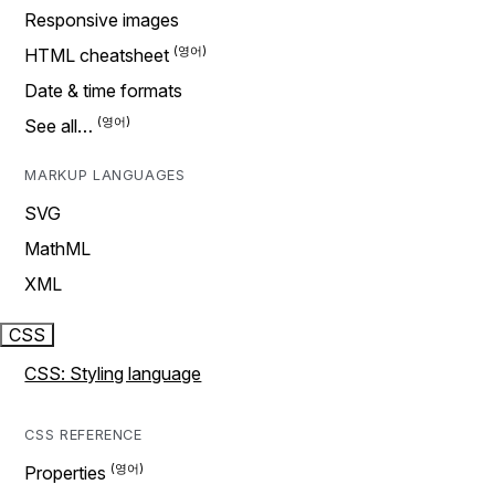
Responsive images
HTML cheatsheet
Date & time formats
See all…
MARKUP LANGUAGES
SVG
MathML
XML
CSS
CSS: Styling language
CSS REFERENCE
Properties