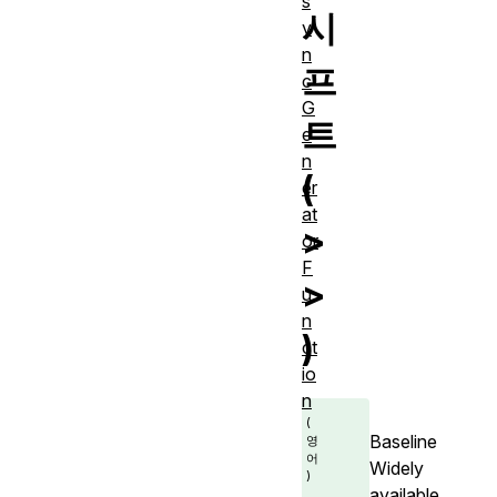
s
시
y
n
프
c
G
트
e
n
(
er
at
>
or
F
>
u
n
)
ct
io
n
Baseline
Widely
available