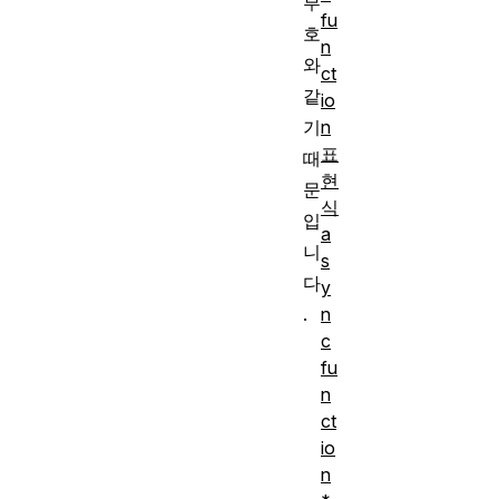
부
fu
호
n
와
ct
같
io
기
n
표
때
현
문
식
입
a
니
s
다
y
.
n
c
fu
n
ct
io
n