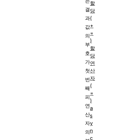
는
할
결
당
과
(
+
값
=
의
)
부
할
호
당
가
연
첫
산
자
번
(
째
=
피
)
연
a
산
s
자
y
n
의
c