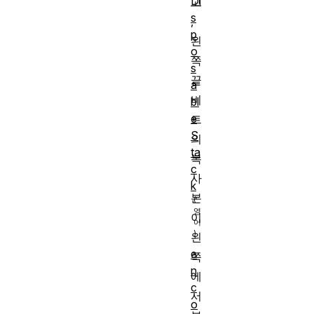
Di
고
s
,
p
왼
o
쪽
s
끝
a
비
bl
e
트
S
의
ta
복
c
사
k
본
이
왼
e
쪽
n
에
c
서
o