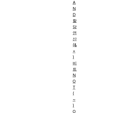
A
N
D
할
당
연
산
(&
=
)
비
트
N
O
T
(
~
)
O