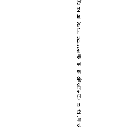
나
a
B
V
ie
i
w
g
D
I
a
n
t
t
e
를
d
e
반
c
환
o
합
d
니
e
다
U
.
R
I(
오
)
른
d