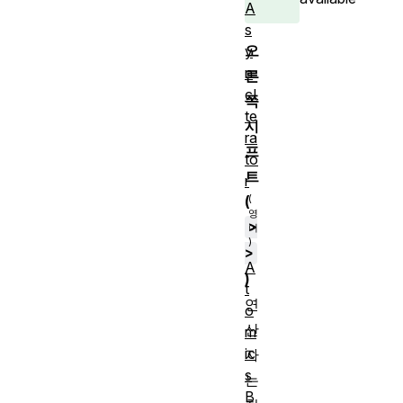
A
s
오
y
n
른
cI
쪽
te
시
ra
프
to
트
r
(
>
>
A
)
t
연
o
산
m
ic
자
s
는
B