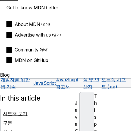
Get to know MDN better
About MDN
Advertise with us
Community
MDN on GitHub
Blog
개발자를 위한
JavaScript
식 및 연
오른쪽 시프
JavaScript
웹 기술
참고서
산자
트 (>>)
T
In this article
J
h
a
i
시도해 보기
v
s
구문
a
p