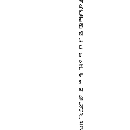
파
o
오
n
른
e
쪽
n
t(
시
)
프
E
트
rr
"
o
또
r
는
e
s
"
c
산
a
술
p
적
e(
오
)
른