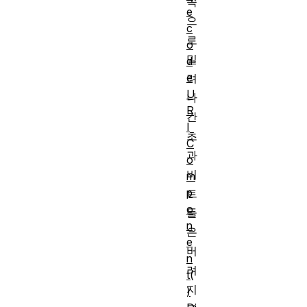
쪽
e
으
c
로
o
밀
d
e
려
U
나
R
간
I
초
C
과
o
비
m
p
트
o
들
n
은
e
버
n
려
t(
지
)