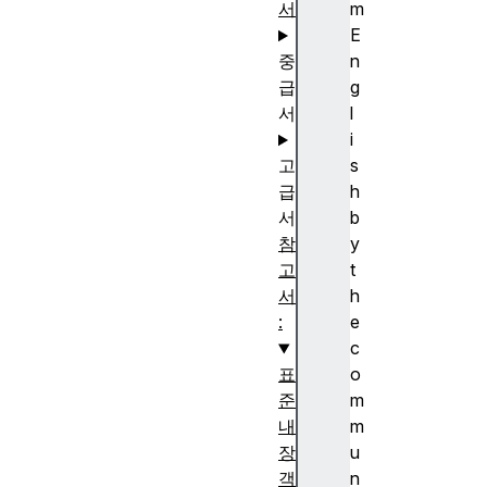
서
m
E
중
n
급
g
서
l
i
고
s
급
h
서
b
참
y
고
t
서
h
:
e
c
표
o
준
m
내
m
장
u
객
n