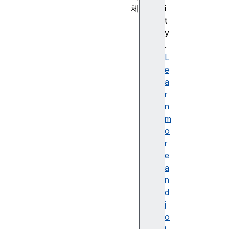
체
i
A
t
g
y
g
.
r
L
e
e
g
a
a
r
t
n
e
m
E
o
rr
r
o
e
r
a
A
n
rr
d
a
j
y
o