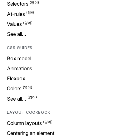
Selectors
At-rules
Values
See all…
CSS GUIDES
Box model
Animations
Flexbox
Colors
See all…
LAYOUT COOKBOOK
Column layouts
Centering an element