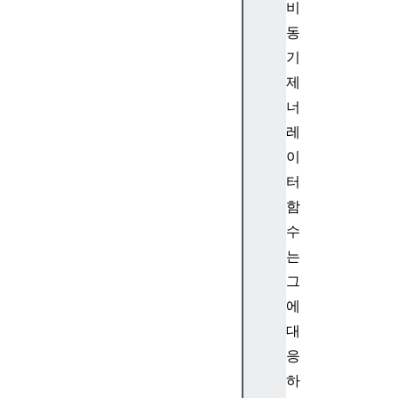
비
동
기
제
너
레
이
터
함
수
는
그
에
대
응
하