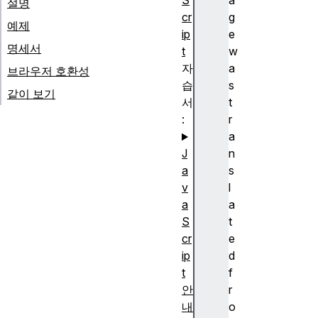
S
a
설명
cr
g
예제
ip
e
명세서
t
w
자
a
브라우저 호환성
습
s
같이 보기
서
t
:
r
a
J
n
a
s
v
l
a
a
S
t
cr
e
ip
d
t
f
안
r
내
o