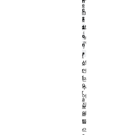
n
e
c
m
t
e
nt
i
o
n
*
f
선
o
r
언
f
은
o
주
r
어
a
진
w
이
ai
t..
름
.
으