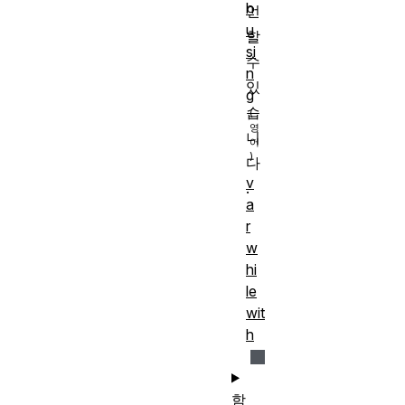
h
언
u
할
si
수
n
있
g
습
니
다
v
.
a
r
w
hi
le
wit
h
함