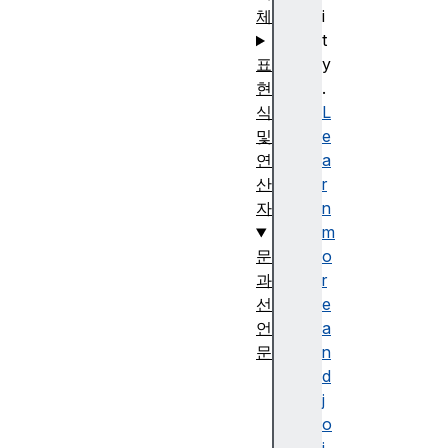
체
i
t
표
y
현
.
식
L
및
e
연
a
산
r
자
n
m
문
o
과
r
선
e
언
a
문
n
a
d
s
j
y
o