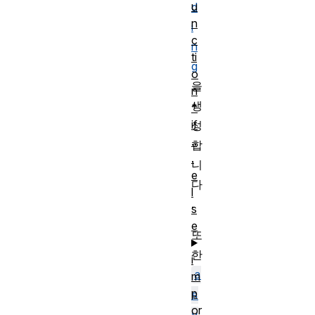
u
d
n
i
c
n
ti
g
o
을
n
생
*
if
성
..
합
.
니
e
다
l
.
s
e
또
한
i
a
m
p
s
or