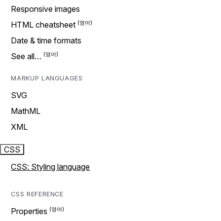
Responsive images
HTML cheatsheet
Date & time formats
See all…
MARKUP LANGUAGES
SVG
MathML
XML
CSS
CSS: Styling language
CSS REFERENCE
Properties