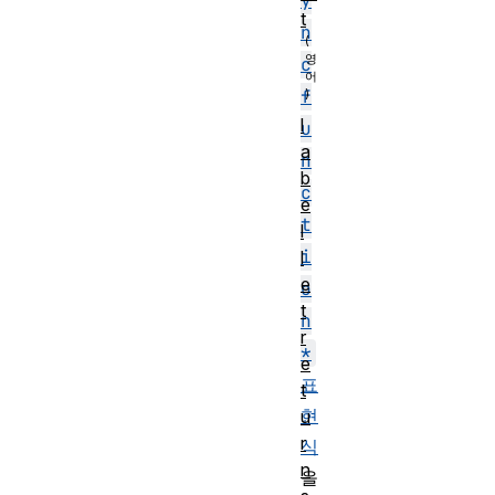
y
t
n
c
f
l
u
a
n
b
c
e
t
l
i
l
e
o
t
n
r
*
e
표
t
현
u
r
식
n
을