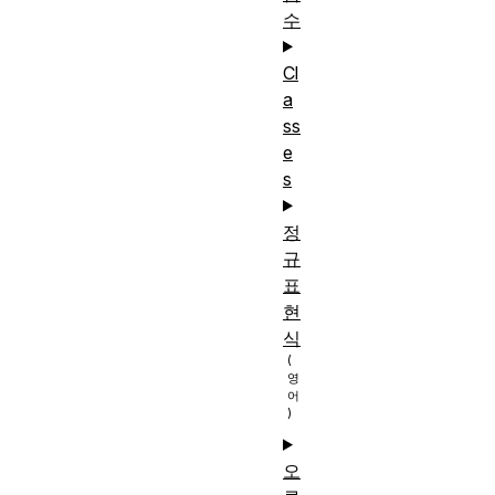
수
Cl
a
ss
e
s
정
규
표
현
식
오