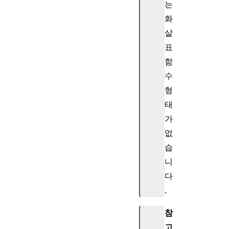
는
화
살
표
함
수
형
태
가
없
습
니
다
.
참
고