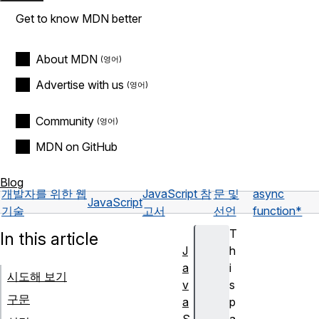
Get to know MDN better
About MDN
Advertise with us
Community
MDN on GitHub
Blog
개발자를 위한 웹
JavaScript 참
문 및
async
JavaScript
기술
고서
선언
function*
T
In this article
J
h
a
i
시도해 보기
v
s
구문
a
p