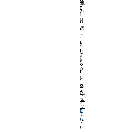
o
로
f
새
f
비
o
동
r.
..
기
i
제
n
너
f
레
o
이
r.
터
..
o
함
f
수
함
의
수
b
선
i
언
n
f