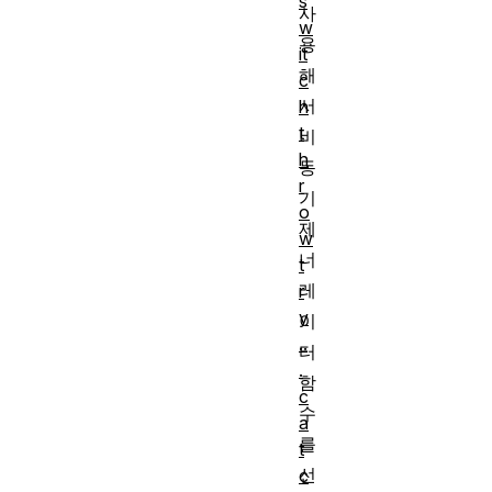
s
사
w
용
it
해
c
서
h
t
비
h
동
r
기
o
제
w
너
t
레
r
y
이
..
터
.
함
c
수
a
를
t
선
c