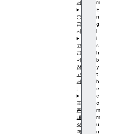
서
m
E
중
n
급
g
서
l
i
고
s
급
h
서
b
참
y
고
t
서
h
:
e
c
표
o
준
m
내
m
장
u
객
n