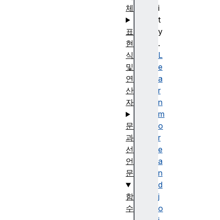
체
i
t
표
y
현
.
식
L
및
e
연
a
산
r
자
n
m
문
o
과
r
선
e
언
a
문
n
d
함
j
수
o