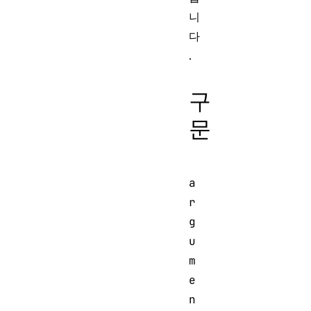
니
다
.
구
문
a
r
g
u
m
e
n