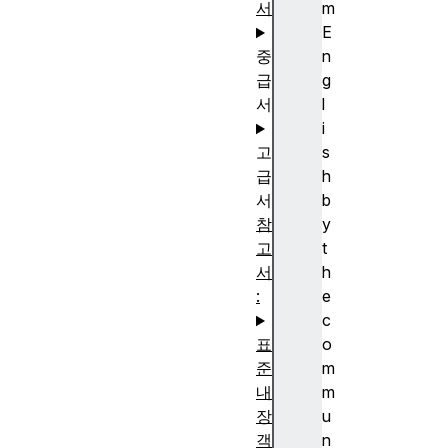
서
m
E
중
n
급
g
서
l
i
고
s
급
h
서
b
참
y
고
t
서
h
:
e
c
표
o
준
m
내
m
장
u
객
n