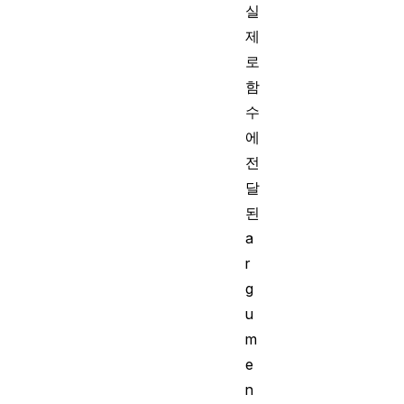
실
제
로
함
수
에
전
달
된
a
r
g
u
m
e
n