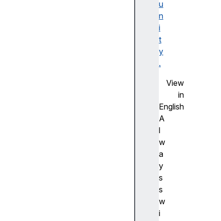
서
u
드
n
정
i
의
t
나
y
머
.
지
View
매
in
개
English
변
A
수
l
설
w
정
a
자
y
s
T
s
h
w
e
i
ar