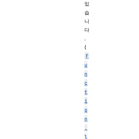
있
습
니
다
.
(
F
u
n
c
t
i
o
n
.
l