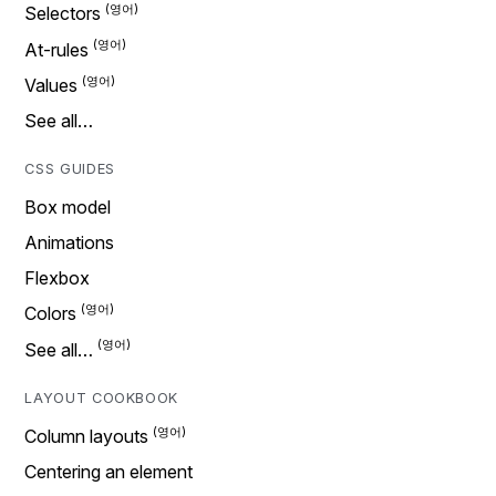
Selectors
At-rules
Values
See all…
CSS GUIDES
Box model
Animations
Flexbox
Colors
See all…
LAYOUT COOKBOOK
Column layouts
Centering an element