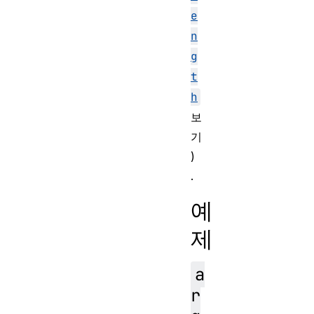
e
n
g
t
h
보
기
)
.
예
제
a
r