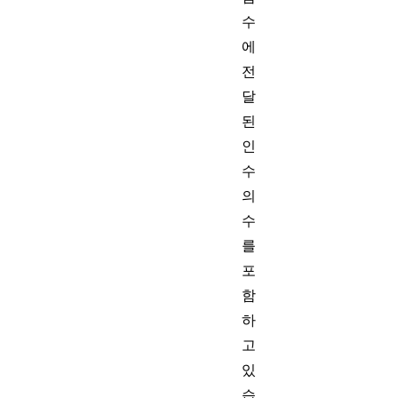
수
에
전
달
된
인
수
의
수
를
포
함
하
고
있
습