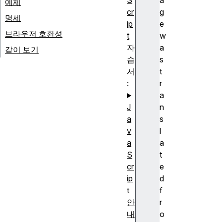
S
a
예제
cr
g
명세
ip
e
브라우저 호환성
t
w
자
a
같이 보기
습
s
서
t
:
r
a
J
n
a
s
v
l
a
a
S
t
cr
e
ip
d
t
f
안
r
내
o