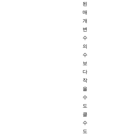
된
매
개
변
수
의
수
보
다
작
을
수
도
클
수
도