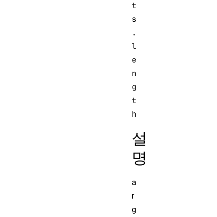
t
s
.
l
e
n
g
t
설
명
a
r
g