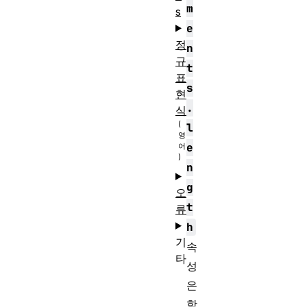
m
s
e
정
n
규
t
표
s
현
.
식
l
e
n
g
오
t
류
h
기
속
타
성
은
함