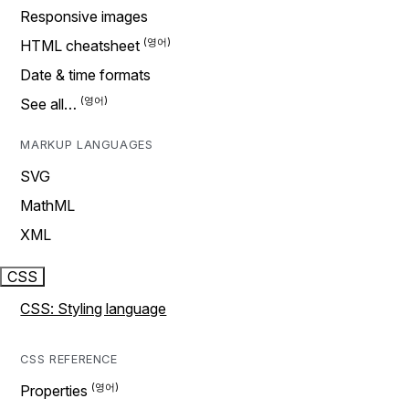
Responsive images
HTML cheatsheet
Date & time formats
See all…
MARKUP LANGUAGES
SVG
MathML
XML
CSS
CSS: Styling language
CSS REFERENCE
Properties