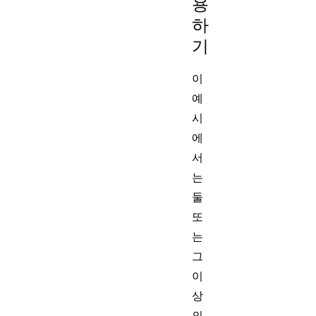
용
하
기
이
예
시
에
서
는
둘
또
는
그
이
상
의