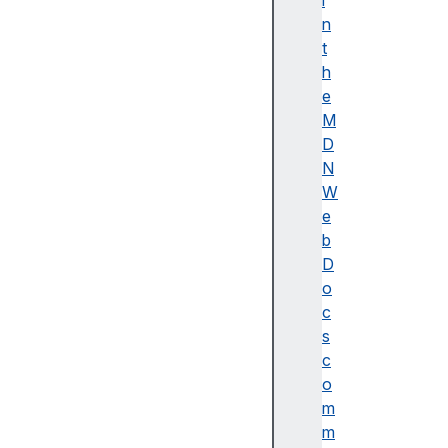
화
i
살
n
표
t
함
h
수
e
표
M
현
D
식
N
기
W
본
e
값
b
매
D
개
o
변
c
수
s
접
c
근
o
자
m
메
m