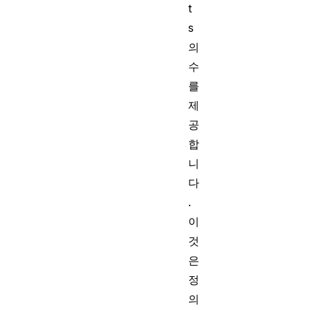
t
s
의
수
를
제
공
합
니
다
.
이
것
은
정
의