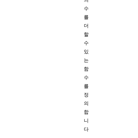
수
를
더
할
수
있
는
함
수
를
정
의
합
니
다
.