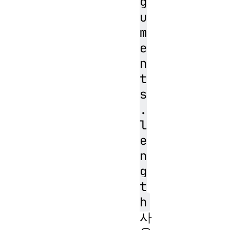
g
u
m
e
n
t
s
.
l
e
n
g
t
h
사