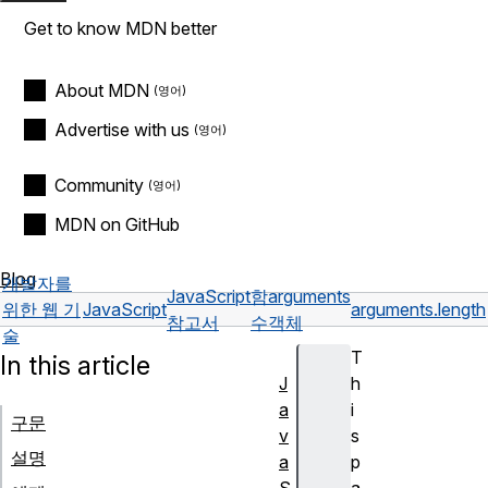
Get to know MDN better
About MDN
Advertise with us
Community
MDN on GitHub
Blog
개발자를
JavaScript
함
arguments
위한 웹 기
JavaScript
arguments.length
참고서
수
객체
술
T
In this article
J
h
a
i
구문
v
s
설명
a
p