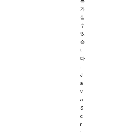
든
가
질
수
있
습
니
다
.
J
a
v
a
S
c
r