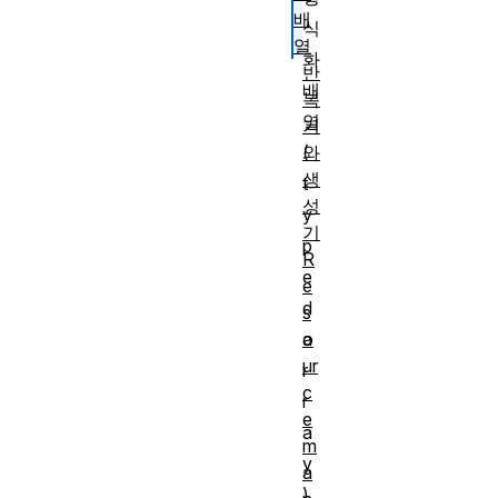
배
식
열
화
반
배
복
열
기
와
(
생
t
성
y
기
p
R
e
e
d
s
o
a
ur
r
c
r
e
a
m
y
a
)