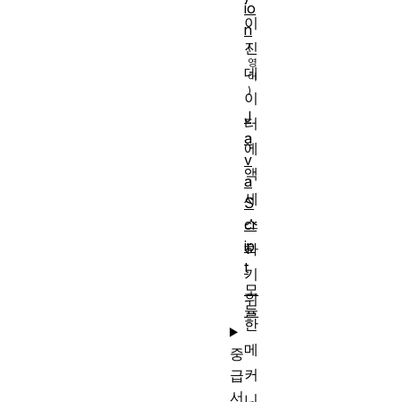
io
이
n
진
데
이
J
터
a
에
v
액
a
세
S
스
cr
ip
하
t
기
모
위
듈
한
메
중
커
급
서
니