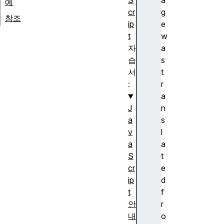
S
a
예
cr
g
참조
ip
e
t
w
자
a
습
s
서
t
:
r
a
J
n
a
s
v
l
a
a
S
t
cr
e
ip
d
t
f
안
r
내
o