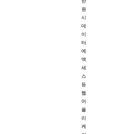
한
원
시
데
이
터
에
액
세
스
등
웹
어
플
리
케