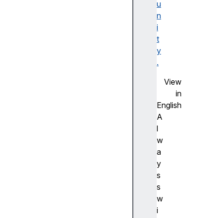
in
u
g
n
d
i
at
t
e
y
s
.
&
View
ti
in
m
English
e
A
s
l
w
a
y
정
s
규
s
표
w
현
i
식