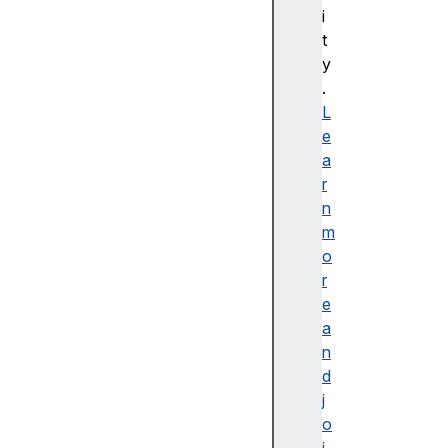
처
i
리
t
루
y
프
.
와
L
반
e
복
a
함
r
수
n
표
m
현
o
식
r
과
e
연
a
산
n
자
d
N
j
u
o