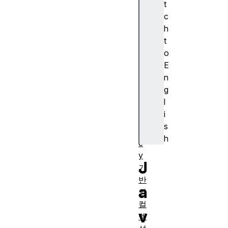
t
in
c
d
h
e
t
x
o
기
E
반
n
의
g
컬
l
렉
i
션
s
k
h
e
y
J
기
반
a
의
컬
v
렉