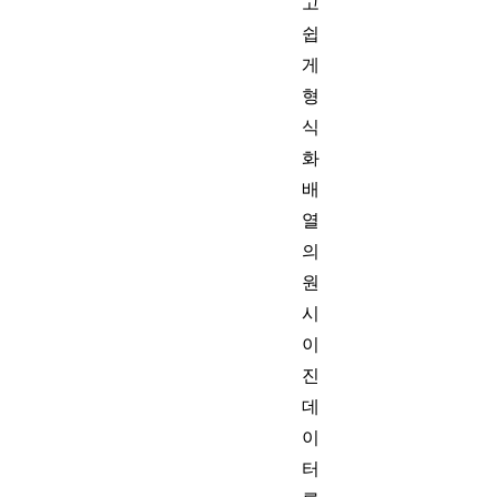
고
쉽
게
형
식
화
배
열
의
원
시
이
진
데
이
터