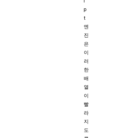
i
p
t
엔
진
은
이
러
한
배
열
이
빨
라
지
도