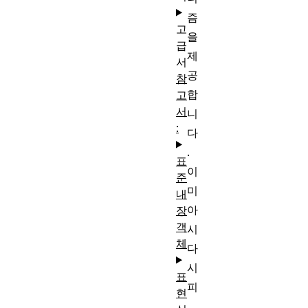
즘
고
을
급
제
서
공
참
합
고
서
니
:
다
.
표
이
준
미
내
아
장
객
시
체
다
시
표
피
현
,