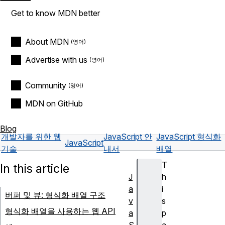
Get to know MDN better
About MDN
Advertise with us
Community
MDN on GitHub
Blog
개발자를 위한 웹
JavaScript 안
JavaScript 형식화
JavaScript
기술
내서
배열
T
In this article
J
h
a
i
버퍼 및 뷰: 형식화 배열 구조
v
s
형식화 배열을 사용하는 웹 API
a
p