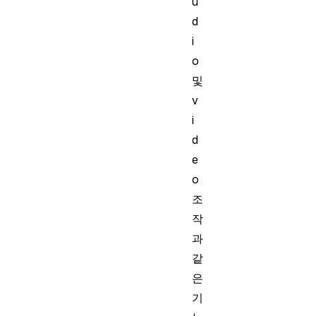
u
d
i
o
및
v
i
d
e
o
조
작
과
같
은
기