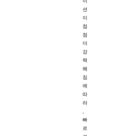
이
션
이
점
점
더
강
력
해
짐
에
따
라
,
빠
르