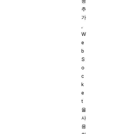
능
추
가
,
W
e
b
S
o
c
k
e
t
을
사
용