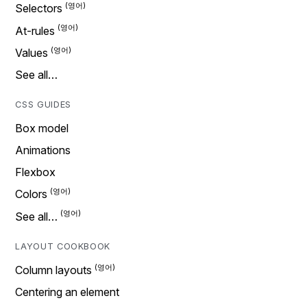
Selectors
At-rules
Values
See all…
CSS GUIDES
Box model
Animations
Flexbox
Colors
See all…
LAYOUT COOKBOOK
Column layouts
Centering an element