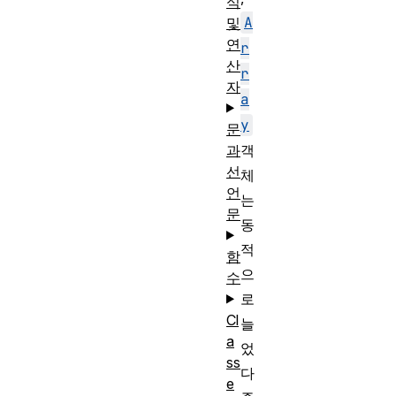
식
A
및
연
r
산
r
자
a
y
문
과
객
선
체
언
는
문
동
적
함
으
수
로
Cl
늘
a
었
ss
다
e