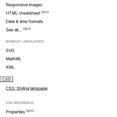
Responsive images
HTML cheatsheet
Date & time formats
See all…
MARKUP LANGUAGES
SVG
MathML
XML
CSS
CSS: Styling language
CSS REFERENCE
Properties