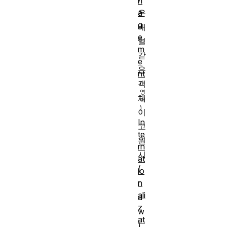
n
a
은
g
배
e
열
m
같
e
은
nt
객
체
이
In
고
te
원
rn
시
at
(
io
r
n
ali
a
z
w
at
)