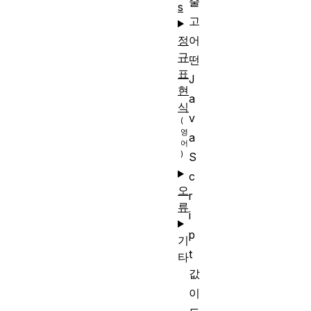
줄
s
고
정
어
규
떤
표
J
현
a
식
v
a
S
c
오
r
류
i
p
기
t
타
값
이