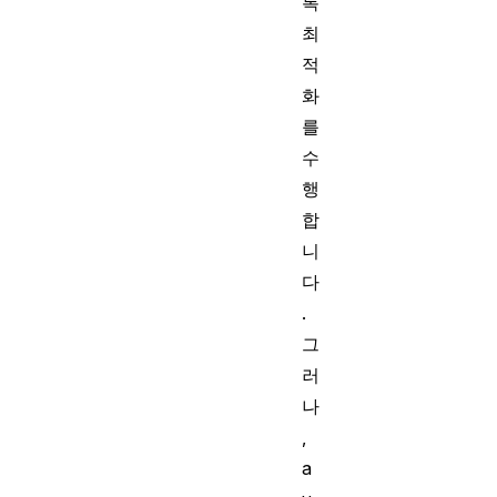
록
최
적
화
를
수
행
합
니
다
.
그
러
나
,
a