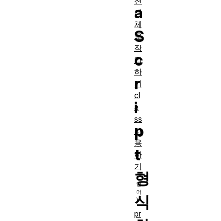
션
a
객
체
S
로
작
c
업
하
r
기
cl
i
a
ss
p
사
용
t
하
기
형
식
pr