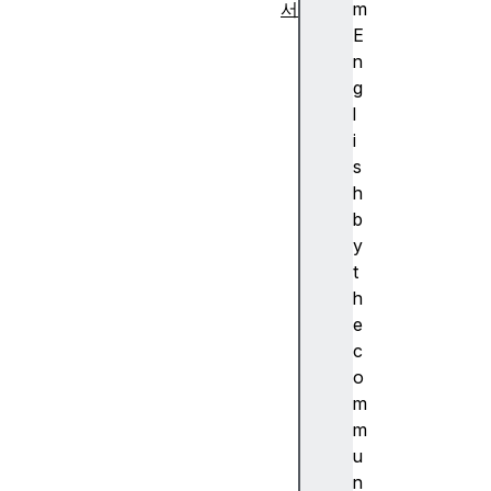
서
m
안
E
내
n
서
g
소
l
개
i
문
s
법
h
과
b
자
y
료
t
형
h
제
e
어
c
흐
o
름
m
과
m
오
u
류
n