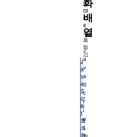
화
o
mi
배
s
e
열
사
용
하
J
기
a
J
v
a
v
a
a
S
S
c
cr
r
ip
i
t
p
형
식
t
화
형