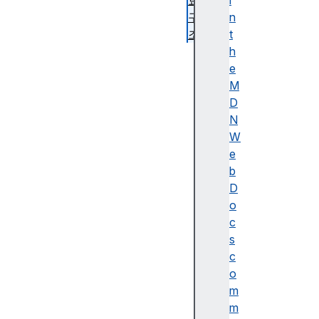
료
i
구
n
조
t
동
h
치
e
비
M
교
D
및
N
동
W
일
e
성
b
열
D
거
o
성
c
과
s
속
c
성
o
의
m
소
m