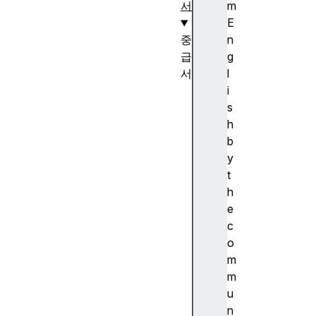
서
m
E
중
n
급
g
서
l
J
i
a
s
v
h
a
b
S
y
cr
t
ip
h
t
e
재
c
입
o
문
m
하
m
기
u
(J
n