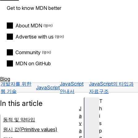
Get to know MDN better
About MDN
Advertise with us
Community
MDN on GitHub
Blog
개발자를 위한
JavaScript
JavaScript의 타입과
JavaScript
웹 기술
안내서
자료구조
T
In this article
J
h
a
i
동적 및 약타입
v
s
원시 값(Primitive values)
a
p