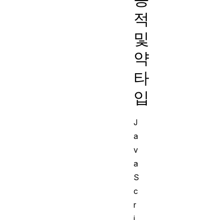
적
및
약
타
입
J
a
v
a
S
c
r
i