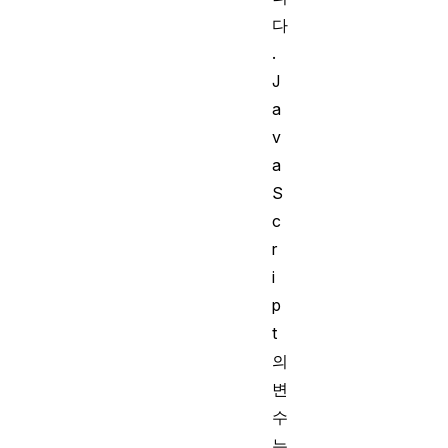
다
.
J
a
v
a
S
c
r
i
p
t
의
변
수
는