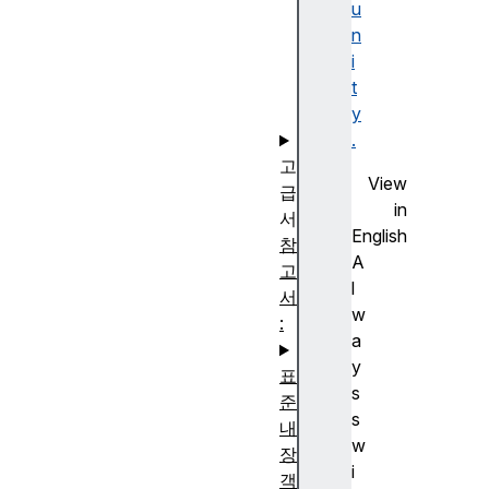
유
u
권
n
클
i
로
t
저
y
.
고
View
급
in
서
English
참
A
고
l
서
w
:
a
y
표
s
준
s
내
w
장
i
객