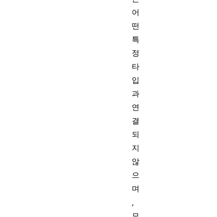
어
떤
특
정
타
입
과
연
결
되
지
않
으
며
,
모