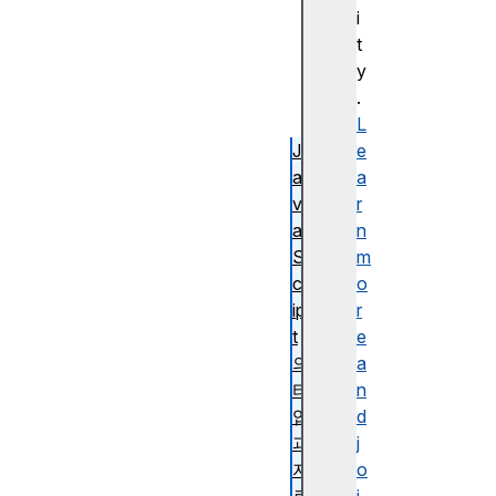
S ​
i
자
t
습
y
서
.
)
L
J
e
a
a
v
r
a
n
S
m
cr
o
ip
r
t
e
의
a
타
n
입
d
과
j
자
o