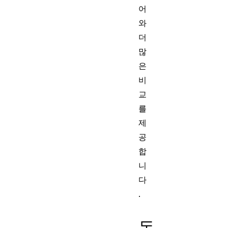
어
와
더
많
은
비
교
를
제
공
합
니
다
.
동