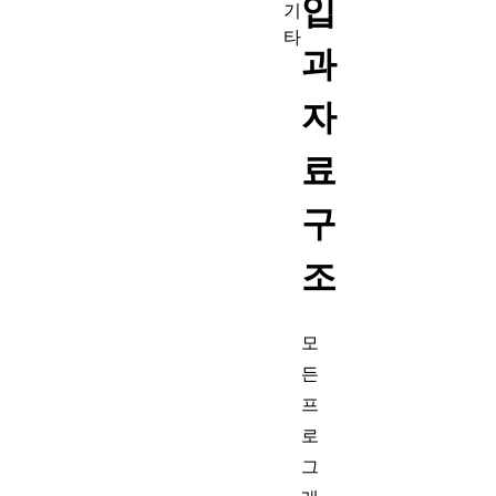
입
기
타
과
자
료
구
조
모
든
프
로
그