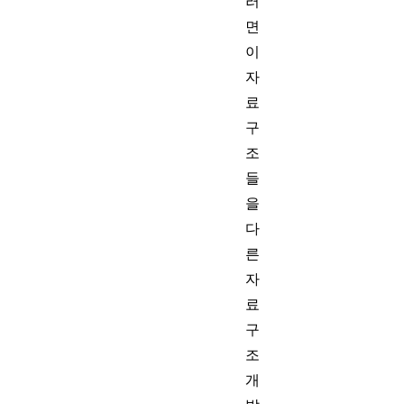
러
면
이
자
료
구
조
들
을
다
른
자
료
구
조
개