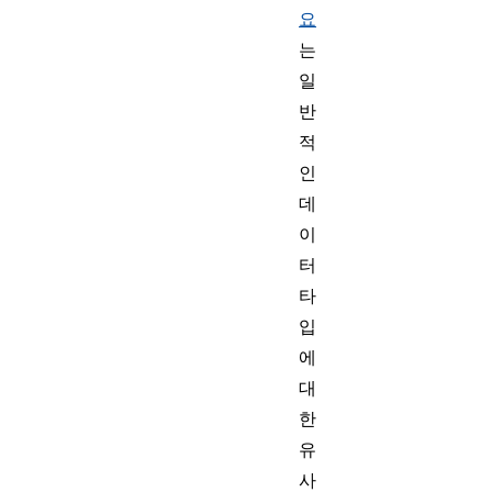
요
는
일
반
적
인
데
이
터
타
입
에
대
한
유
사