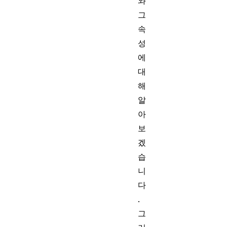
와
그
속
성
에
대
해
알
아
보
겠
습
니
다
.
그