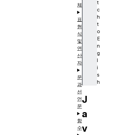
t
체
c
h
표
t
현
o
식
E
및
n
연
g
산
l
자
i
s
문
h
과
선
J
언
문
a
함
v
수