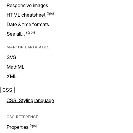
Responsive images
HTML cheatsheet
Date & time formats
See all…
MARKUP LANGUAGES
SVG
MathML
XML
CSS
CSS: Styling language
CSS REFERENCE
Properties