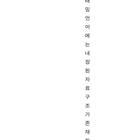
래
밍
언
어
에
는
내
장
된
자
료
구
조
가
존
재