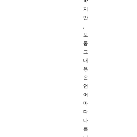
하
지
만
,
보
통
그
내
용
은
언
어
마
다
다
릅