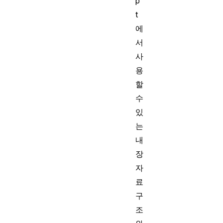
p
t
에
서
사
용
할
수
있
는
내
장
자
료
구
조