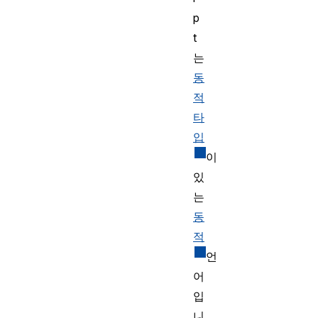
p
t
는
동
적
타
입
이
있
는
동
적
언
어
입
니