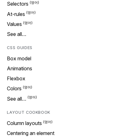
Selectors
At-rules
Values
See all…
CSS GUIDES
Box model
Animations
Flexbox
Colors
See all…
LAYOUT COOKBOOK
Column layouts
Centering an element