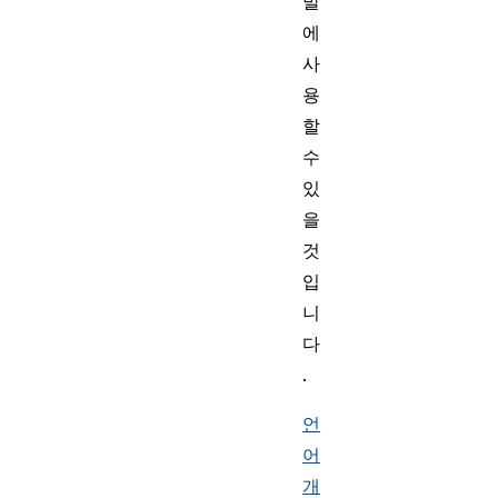
발
에
사
용
할
수
있
을
것
입
니
다
.
언
어
개