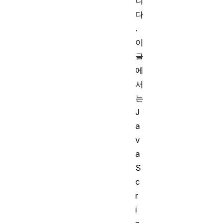
니
다
.
이
글
에
서
는
J
a
v
a
S
c
r
i