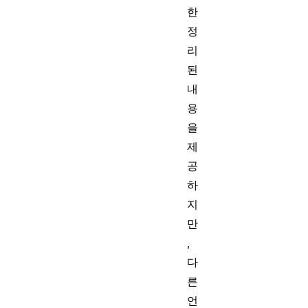
한
정
리
된
내
용
을
제
공
하
지
만
,
다
른
언