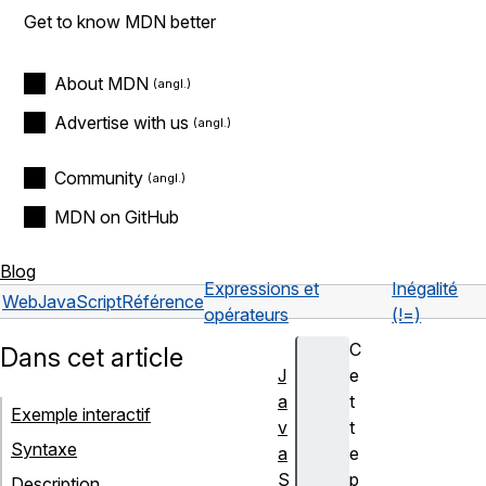
Get to know MDN better
About MDN
Advertise with us
Community
MDN on GitHub
Blog
Expressions et
Inégalité
Web
JavaScript
Référence
opérateurs
(!=)
C
Dans cet article
J
e
a
t
Exemple interactif
v
t
Syntaxe
a
e
S
p
Description