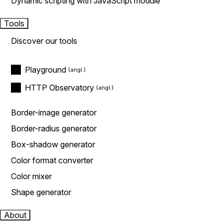
Dynamic scripting with JavaScript module
Tools
Discover our tools
Playground
HTTP Observatory
Border-image generator
Border-radius generator
Box-shadow generator
Color format converter
Color mixer
Shape generator
About