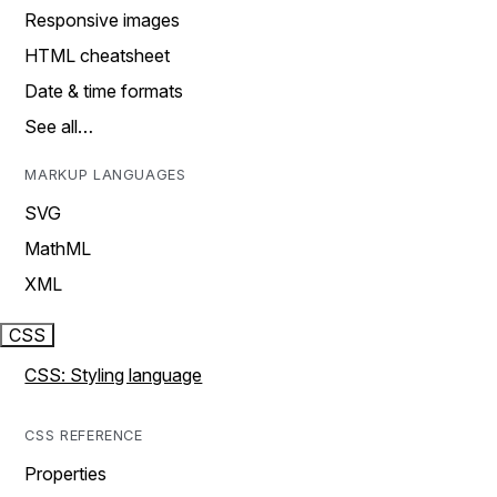
Responsive images
HTML cheatsheet
Date & time formats
See all…
MARKUP LANGUAGES
SVG
MathML
XML
CSS
CSS: Styling language
CSS REFERENCE
Properties