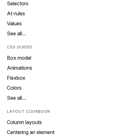
Selectors
At-rules
Values
See all…
CSS GUIDES
Box model
Animations
Flexbox
Colors
See all…
LAYOUT COOKBOOK
Column layouts
Centering an element