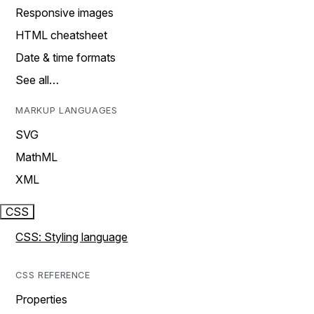
Responsive images
HTML cheatsheet
Date & time formats
See all…
MARKUP LANGUAGES
SVG
MathML
XML
CSS
CSS: Styling language
CSS REFERENCE
Properties