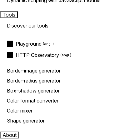
Dynamic scripting with JavaScript module
Tools
Discover our tools
Playground
HTTP Observatory
Border-image generator
Border-radius generator
Box-shadow generator
Color format converter
Color mixer
Shape generator
About