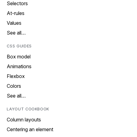
Selectors
At-rules
Values
See all…
CSS GUIDES
Box model
Animations
Flexbox
Colors
See all…
LAYOUT COOKBOOK
Column layouts
Centering an element