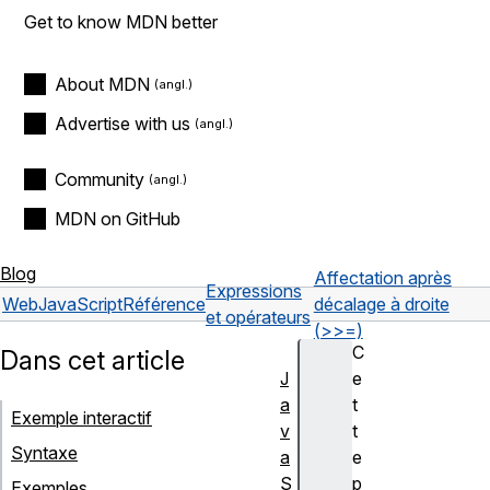
Get to know MDN better
About MDN
Advertise with us
Community
MDN on GitHub
Blog
Affectation après
Expressions
Web
JavaScript
Référence
décalage à droite
et opérateurs
(>>=)
C
Dans cet article
J
e
a
t
Exemple interactif
v
t
Syntaxe
a
e
S
p
Exemples