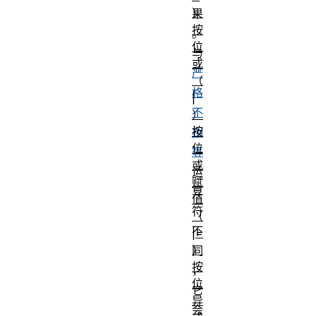
）
果
按
。
位
与
或
严
（
格
|
不
）
按
相
位
等
或
运
赋
算
值
符
（
不
|=
）
同
按
，
位
它
异
会