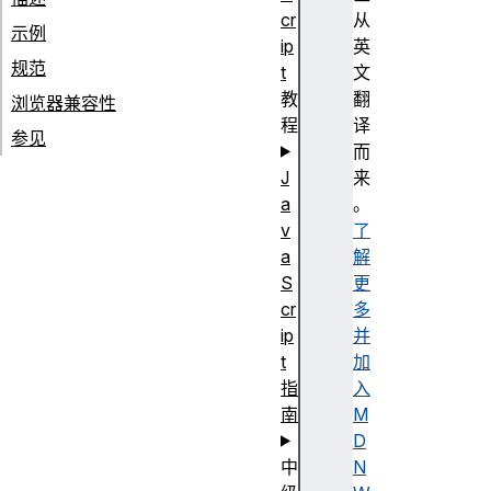
cr
从
示例
ip
英
规范
t
文
教
翻
浏览器兼容性
程
译
参见
而
J
来
a
。
v
了
a
解
S
更
cr
多
ip
并
t
加
指
入
南
M
D
中
N