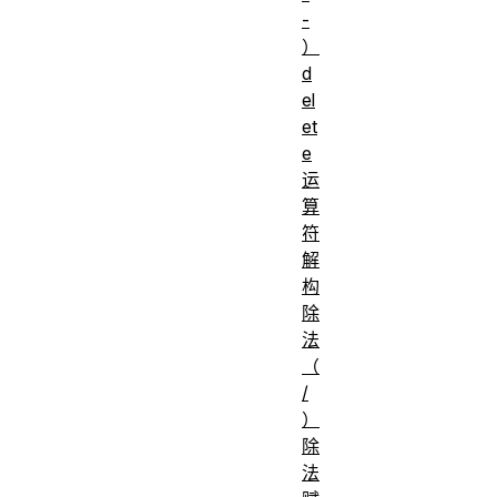
-
）
d
el
et
e
运
算
符
解
构
除
法
（
/
）
除
法