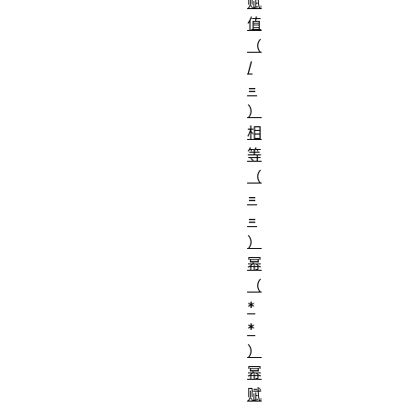
赋
值
（
/
=
）
相
等
（
=
=
）
幂
（
*
*
）
幂
赋