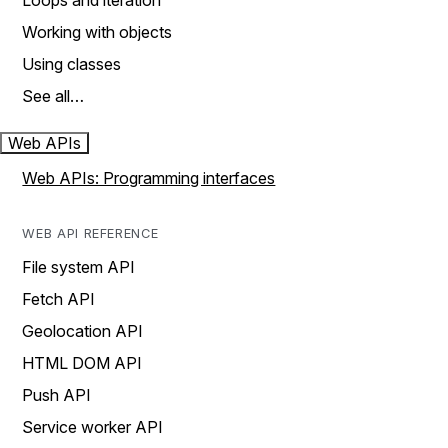
Loops and iteration
Working with objects
Using classes
See all…
Web APIs
Web APIs: Programming interfaces
WEB API REFERENCE
File system API
Fetch API
Geolocation API
HTML DOM API
Push API
Service worker API