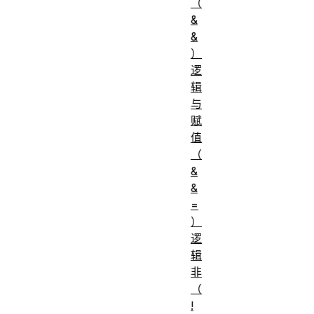
（
&
&
）
逻
辑
与
赋
值
（
&
&
=
）
逻
辑
非
（
!