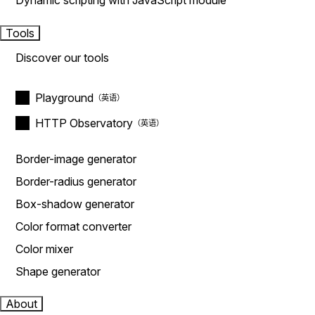
Dynamic scripting with JavaScript module
Tools
Discover our tools
Playground
HTTP Observatory
Border-image generator
Border-radius generator
Box-shadow generator
Color format converter
Color mixer
Shape generator
About