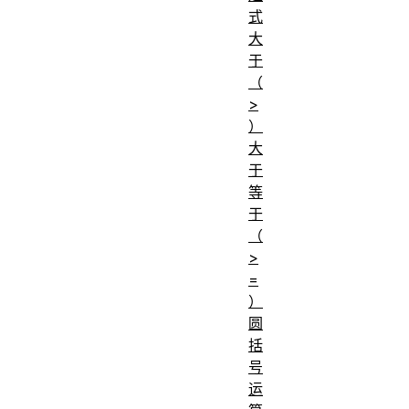
式
大
于
（
>
）
大
于
等
于
（
>
=
）
圆
括
号
运