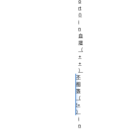
o
rt
()
i
n
自
增
（
+
+
）
不
相
等
（
!=
）
i
n