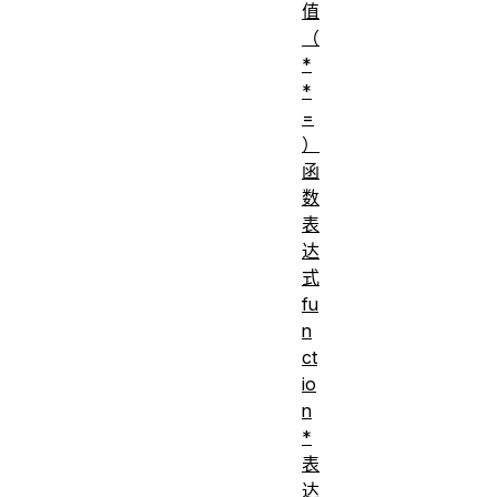
值
（
*
*
=
）
函
数
表
达
式
fu
n
ct
io
n
*
表
达