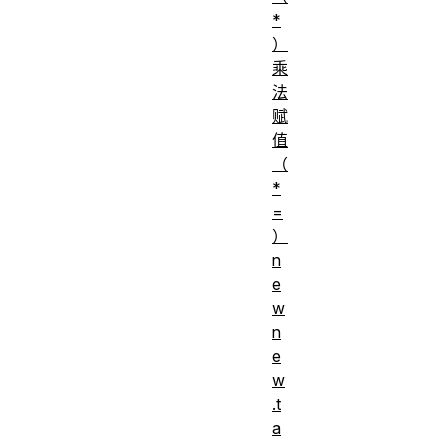
*
）
乘
法
赋
值
（
*
=
）
n
e
w
n
e
w
.t
a