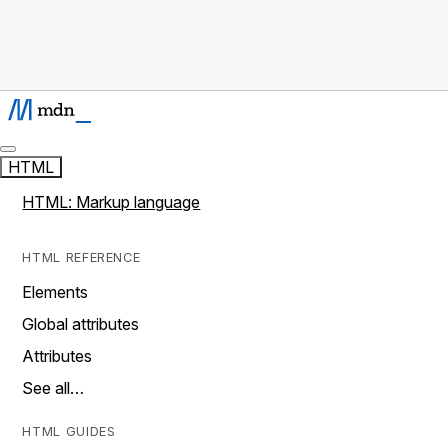
HTML
HTML: Markup language
HTML REFERENCE
Elements
Global attributes
Attributes
See all…
HTML GUIDES