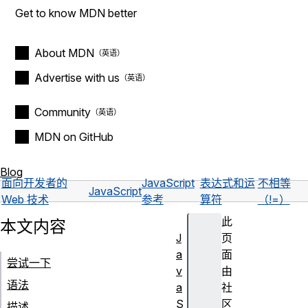
Get to know MDN better
About MDN
Advertise with us
Community
MDN on GitHub
Blog
面向开发者的
JavaScript
表达式和运
不相等
JavaScript
Web 技术
参考
算符
（!=）
此
本文内容
J
页
a
面
尝试一下
v
由
语法
a
社
S
区
描述