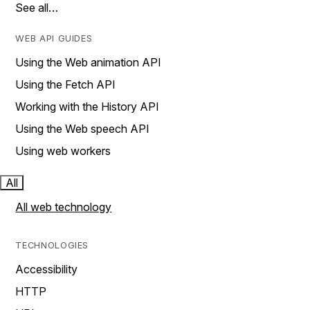
See all…
WEB API GUIDES
Using the Web animation API
Using the Fetch API
Working with the History API
Using the Web speech API
Using web workers
All
All web technology
TECHNOLOGIES
Accessibility
HTTP