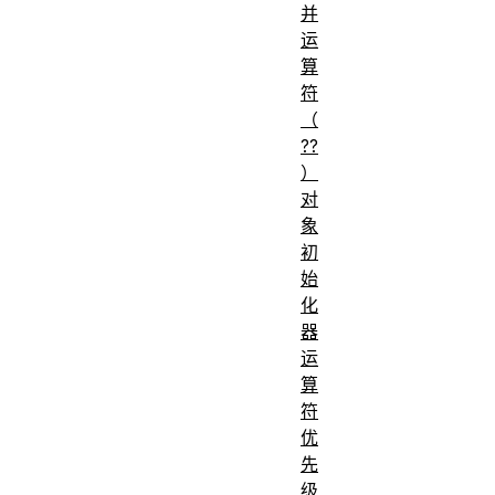
并
运
算
符
（
??
）
对
象
初
始
化
器
运
算
符
优
先
级