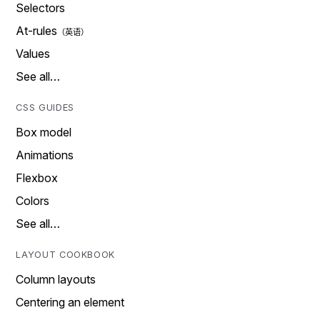
Selectors
At-rules
Values
See all…
CSS GUIDES
Box model
Animations
Flexbox
Colors
See all…
LAYOUT COOKBOOK
Column layouts
Centering an element