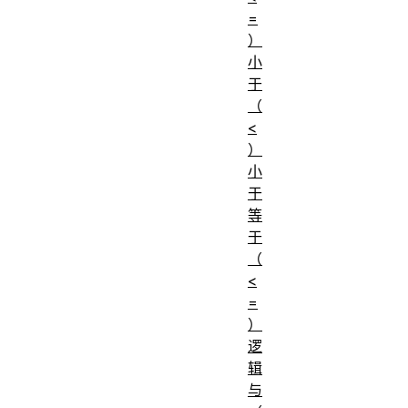
=
）
小
于
（
<
）
小
于
等
于
（
<
=
）
逻
辑
与