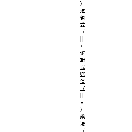
）
逻
辑
或
（
||
）
逻
辑
或
赋
值
（
||
=
）
乘
法
（