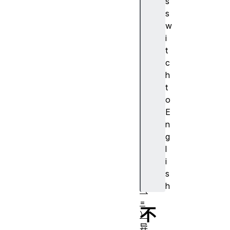
s
加
s
法
w
（
i
+
t
）
c
加
h
法
t
赋
o
值
E
（
n
+
g
=
l
）
i
赋
s
值
h
（
=
不
）
异