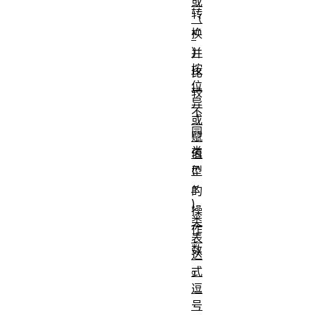
或
转
（
换
^
）
并
按
比
位
较
异
不
或
同
赋
类
值
(^
型
=
的
)
操
类
作
表
数
达
。
式
逗
号