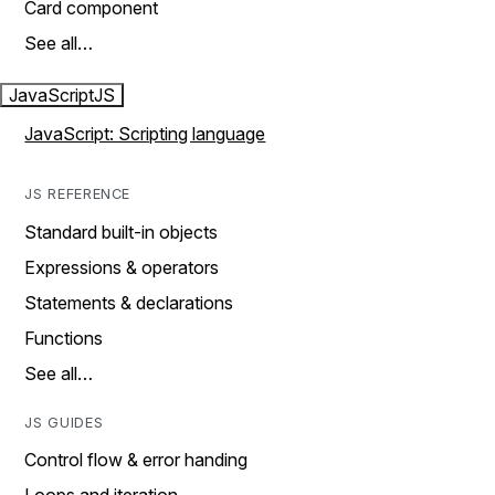
Card component
See all…
JavaScript
JS
JavaScript: Scripting language
JS REFERENCE
Standard built-in objects
Expressions & operators
Statements & declarations
Functions
See all…
JS GUIDES
Control flow & error handing