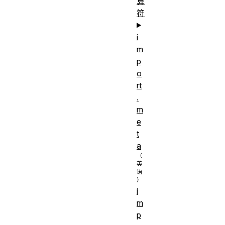
算
符
i
m
p
o
rt
.
m
e
t
a
i
m
p