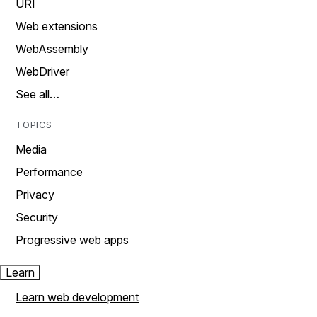
URI
Web extensions
WebAssembly
WebDriver
See all…
TOPICS
Media
Performance
Privacy
Security
Progressive web apps
Learn
Learn web development