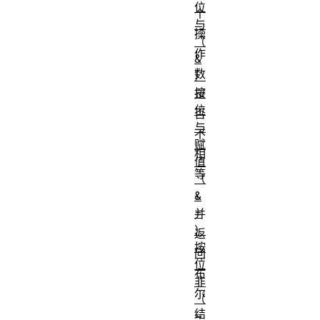
位
个
与
操
（
作
&
数
）
按
是
位
否
与
不
赋
相
值
等
（
，
&
=
并
）
返
按
回
位
布
非
尔
（
结
~