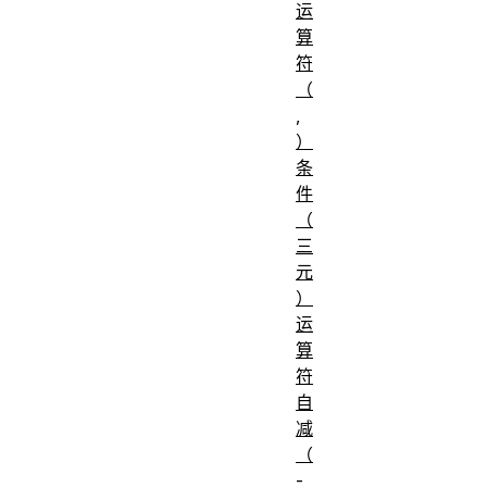
运
算
符
（
,
）
条
件
（
三
元
）
运
算
符
自
减
（
-