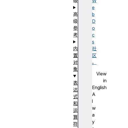
级
W
e
高
b
级
D
参
o
考
c
s
内
社
置
区
对
。
象
View
in
表
English
达
A
式
l
和
w
运
a
算
y
符