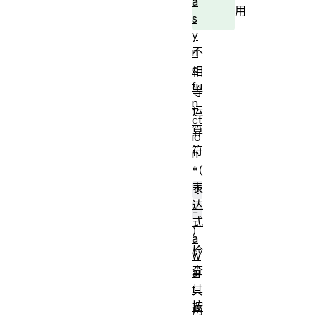
a
用
s
y
不
n
c
相
fu
等
n
运
ct
算
io
符
n
（
*
表
!
达
=
式
）
a
检
w
查
ai
t
其
按
两