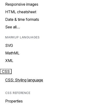
Responsive images
HTML cheatsheet
Date & time formats
See all…
MARKUP LANGUAGES
SVG
MathML
XML
CSS
CSS: Styling language
CSS REFERENCE
Properties