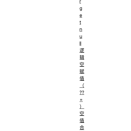
r
g
e
t
n
u
ll
逻
辑
空
赋
值
（
??
=
）
空
值
合