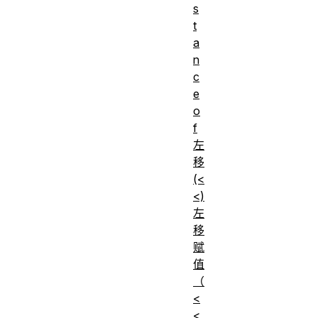
s
t
a
n
c
e
o
f
左
移
(<
<)
左
移
赋
值
（
<
<