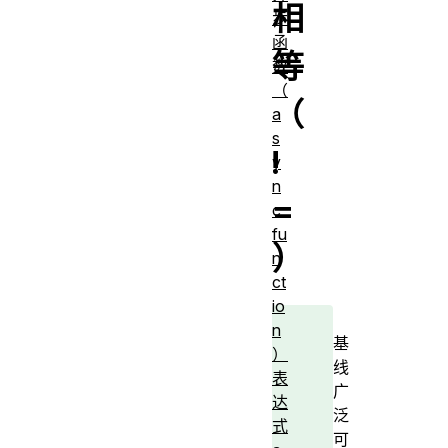
相
步
函
等
数
（
（
a
s
!
y
n
=
c
fu
）
n
ct
io
n
基
）
线
表
广
达
泛
式
可