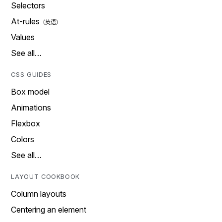
Selectors
At-rules
Values
See all…
CSS GUIDES
Box model
Animations
Flexbox
Colors
See all…
LAYOUT COOKBOOK
Column layouts
Centering an element