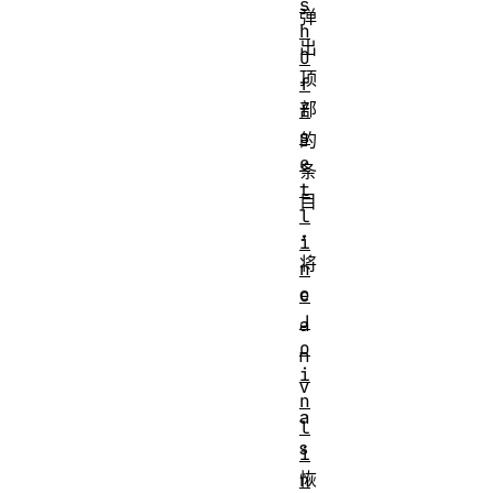
s
弹
h
出
O
顶
f
部
f
s
的
e
条
t
目
l
，
i
将
n
c
e
J
a
o
n
i
v
n
a
l
s
i
恢
n