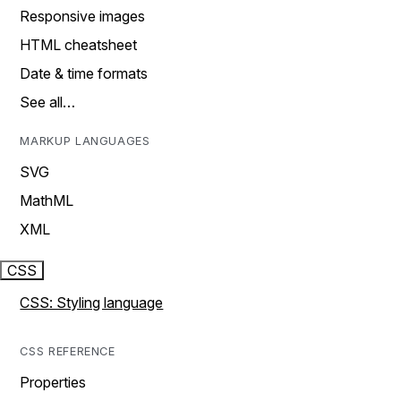
Responsive images
HTML cheatsheet
Date & time formats
See all…
MARKUP LANGUAGES
SVG
MathML
XML
CSS
CSS: Styling language
CSS REFERENCE
Properties