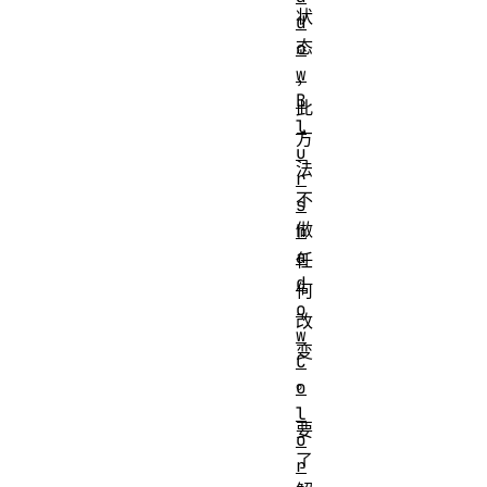
状
d
态
o
w
，
B
此
l
方
u
法
r
不
s
做
h
a
任
d
何
o
改
w
变
C
。
o
l
要
o
了
r