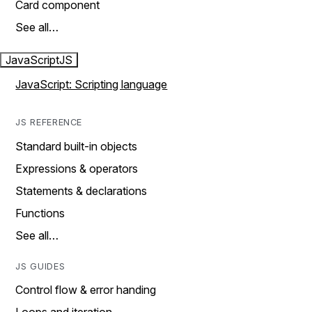
Card component
See all…
JavaScript
JS
JavaScript: Scripting language
JS REFERENCE
Standard built-in objects
Expressions & operators
Statements & declarations
Functions
See all…
JS GUIDES
Control flow & error handing