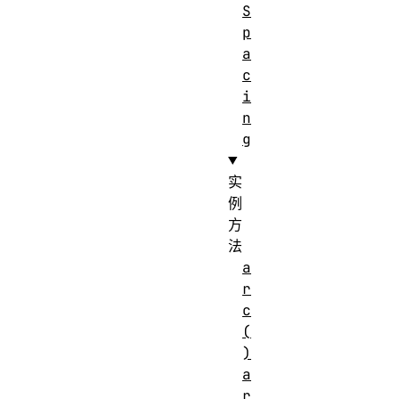
S
p
a
c
i
n
g
实
例
方
法
a
r
c
(
)
a
r