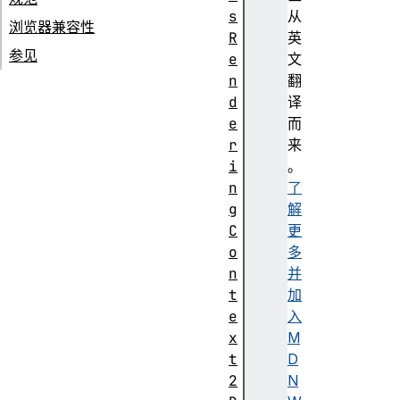
s
从
浏览器兼容性
R
英
参见
e
文
n
翻
d
译
e
而
r
来
i
。
n
了
g
解
C
更
o
多
n
并
t
加
e
入
x
M
t
D
2
N