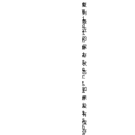
e
复
W
到
i
最
d
近
t
的
h
保
m
i
存
t
状
e
态
r
。
L
如
i
果
m
i
没
t
有
s
保
h
存
a