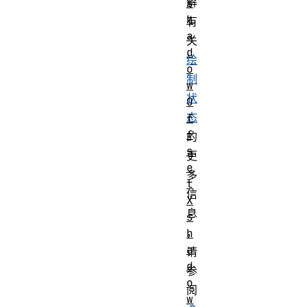
解
s
h
有
a
关
d
绘
o
制
w
状
O
态
f
f
的
s
更
e
多
t
信
X
息
s
，
h
a
请
d
参
o
阅
w