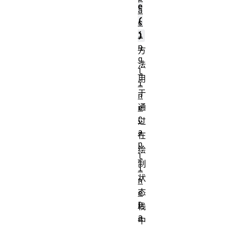
e
a
(
c
i
)
n
方
g
法
l
用
i
于
n
通
e
C
过
a
在
p
绘
l
制
i
状
n
态
e
D
栈
a
中