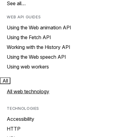
See all…
WEB API GUIDES
Using the Web animation API
Using the Fetch API
Working with the History API
Using the Web speech API
Using web workers
All
All web technology
TECHNOLOGIES
Accessibility
HTTP