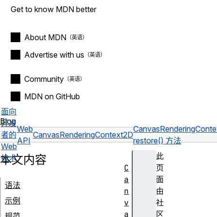
Get to know MDN better
About MDN
Advertise with us
Community
MDN on GitHub
面向
Blog
开发
Web
CanvasRenderingCont
者的
CanvasRenderingContext2D
API
restore() 方法
Web
此
本文内容
技术
C
页
a
面
语法
n
由
示例
v
社
a
区
规范