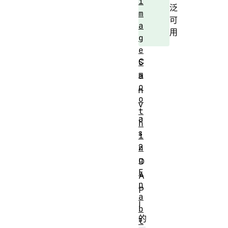
i
泛
m
可
a
用
g
e
C
S
m
a
o
n
o
v
t
a
h
s
i
2
n
g
D
E
A
n
P
a
I
b
的
l