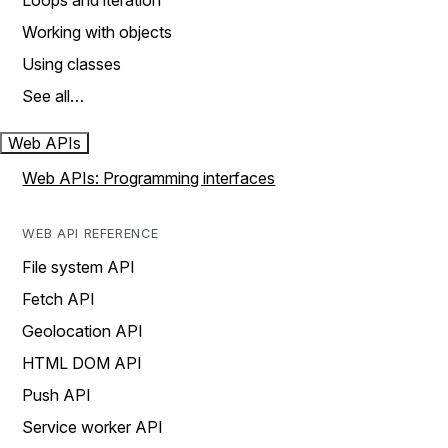
Loops and iteration
Working with objects
Using classes
See all…
Web APIs
Web APIs: Programming interfaces
WEB API REFERENCE
File system API
Fetch API
Geolocation API
HTML DOM API
Push API
Service worker API