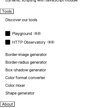
Dynamic scripting with JavaScript module
Tools
Discover our tools
Playground
HTTP Observatory
Border-image generator
Border-radius generator
Box-shadow generator
Color format converter
Color mixer
Shape generator
About