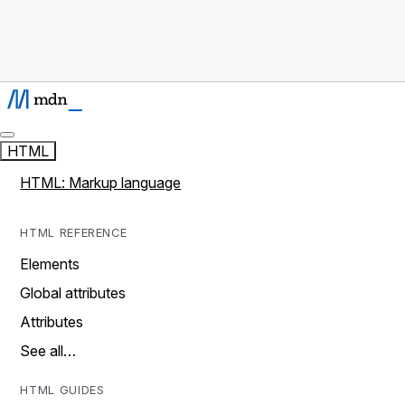
HTML
HTML: Markup language
HTML REFERENCE
Elements
Global attributes
Attributes
See all…
HTML GUIDES