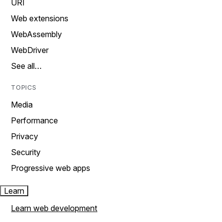
URI
Web extensions
WebAssembly
WebDriver
See all…
TOPICS
Media
Performance
Privacy
Security
Progressive web apps
Learn
Learn web development