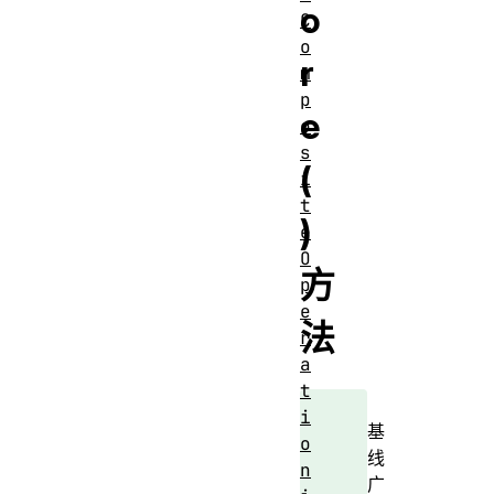
o
C
o
r
m
p
e
o
s
(
i
t
)
e
O
方
p
e
法
r
a
t
i
基
o
线
n
广