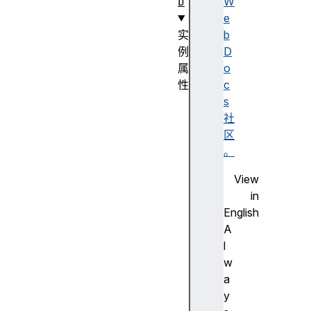
D
W
e
实
b
例
D
属
o
性
c
c
s
a
社
n
区
v
。
a
View
s
in
d
English
i
A
r
l
e
w
c
a
t
y
i