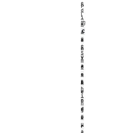
e
P
d
I
i
的
m
C
a
g
a
e
n
S
v
m
a
o
o
s
t
R
h
e
i
n
n
d
g
Q
e
u
r
a