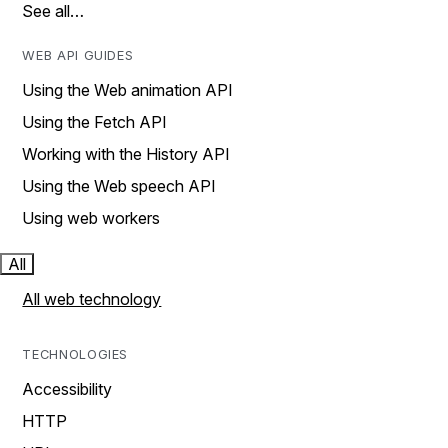
See all…
WEB API GUIDES
Using the Web animation API
Using the Fetch API
Working with the History API
Using the Web speech API
Using web workers
All
All web technology
TECHNOLOGIES
Accessibility
HTTP