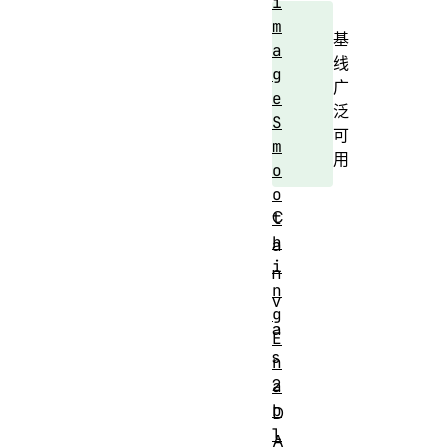
i
m
基
a
线
g
广
e
泛
S
可
m
用
o
o
C
t
h
a
i
n
n
v
g
a
E
s
n
2
a
b
D
l
A