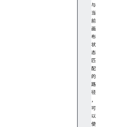
s
与
h
当
a
前
d
o
画
w
布
O
状
f
态
f
匹
s
配
e
t
的
X
路
s
径
h
，
a
可
d
以
o
w
使