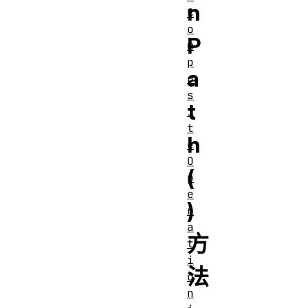
n
C
o
P
m
p
a
o
s
t
i
t
h
e
O
(
p
e
)
r
a
方
t
i
法
o
n