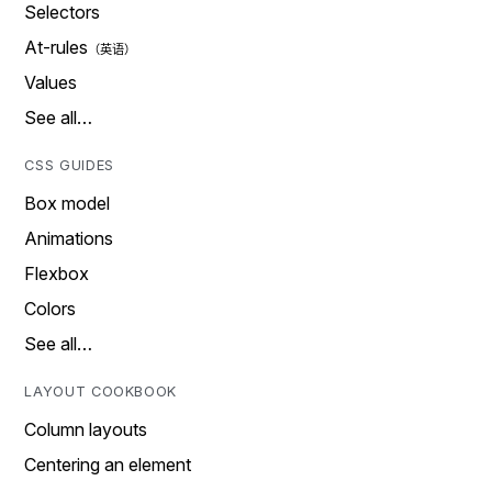
Selectors
At-rules
Values
See all…
CSS GUIDES
Box model
Animations
Flexbox
Colors
See all…
LAYOUT COOKBOOK
Column layouts
Centering an element