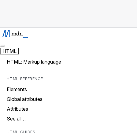
HTML
HTML: Markup language
HTML REFERENCE
Elements
Global attributes
Attributes
See all…
HTML GUIDES