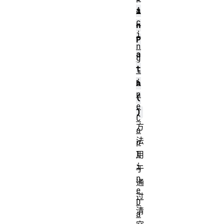
a
i
c
n
i
P
n
a
g
t
l
i
h
n
(
e
)
C
方
a
法
p
l
用
i
于
n
通
e
过
D
清
a