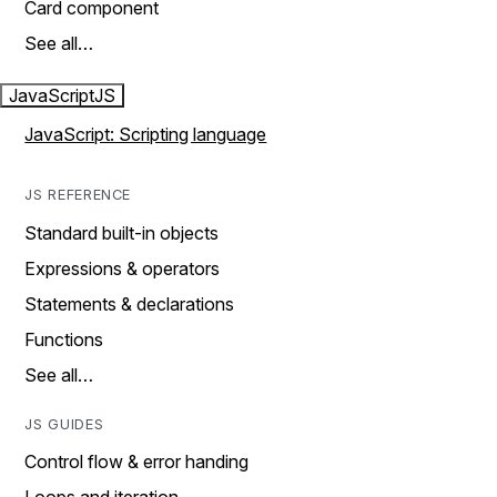
Card component
See all…
JavaScript
JS
JavaScript: Scripting language
JS REFERENCE
Standard built-in objects
Expressions & operators
Statements & declarations
Functions
See all…
JS GUIDES
Control flow & error handing