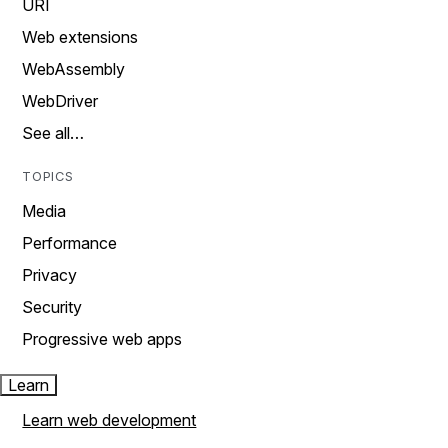
URI
Web extensions
WebAssembly
WebDriver
See all…
TOPICS
Media
Performance
Privacy
Security
Progressive web apps
Learn
Learn web development