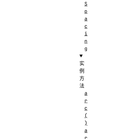
S
p
a
c
i
n
g
实
例
方
法
a
r
c
(
)
a
r