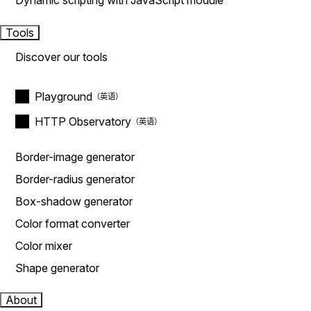
Dynamic scripting with JavaScript module
Tools
Discover our tools
Playground
HTTP Observatory
Border-image generator
Border-radius generator
Box-shadow generator
Color format converter
Color mixer
Shape generator
About