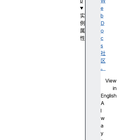
D
W
e
实
b
例
D
属
o
性
c
c
s
a
社
n
区
v
。
a
View
s
in
d
English
i
A
r
l
e
w
c
a
t
y
i