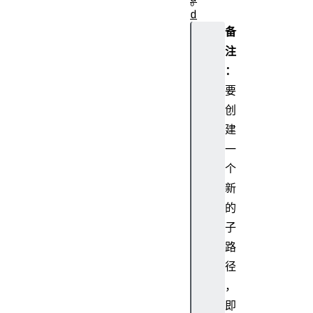
。
d
o
备
w
注
B
：
l
要
u
创
r
建
s
h
一
a
个
d
新
o
的
w
子
C
路
o
l
径
o
，
r
即