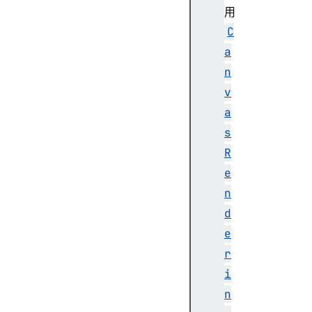
O
用
f
C
f
a
s
n
e
t
v
Y
a
s
s
t
R
r
e
o
k
n
e
d
S
e
t
r
y
i
l
e
n
t