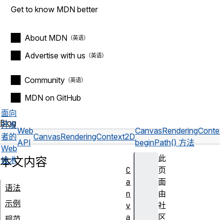
Get to know MDN better
About MDN
Advertise with us
Community
MDN on GitHub
面向
Blog
开发
Web
CanvasRenderingCont
者的
CanvasRenderingContext2D
API
beginPath() 方法
Web
此
本文内容
技术
C
页
a
面
语法
n
由
示例
v
社
a
区
规范