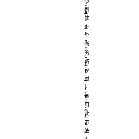
想
e
创
W
建
i
d
一
t
个
h
新
m
的
i
路
t
径
e
r
时
L
，
i
调
m
用
i
此
t
方
s
h
法
a