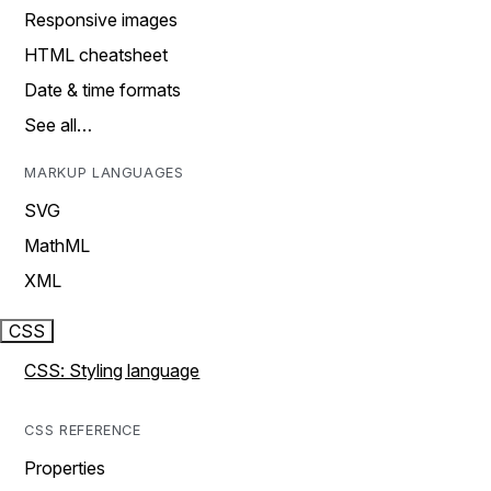
Responsive images
HTML cheatsheet
Date & time formats
See all…
MARKUP LANGUAGES
SVG
MathML
XML
CSS
CSS: Styling language
CSS REFERENCE
Properties