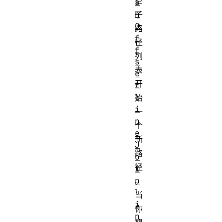
空
s
h
子
O
路
f
径
f
列
s
表
e
开
t
l
始
i
一
n
个
e
新
J
路
o
径
i
n
。
l
当
i
你
n