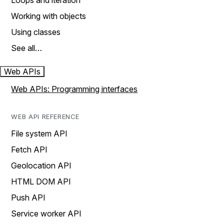
Loops and iteration
Working with objects
Using classes
See all…
Web APIs
Web APIs: Programming interfaces
WEB API REFERENCE
File system API
Fetch API
Geolocation API
HTML DOM API
Push API
Service worker API