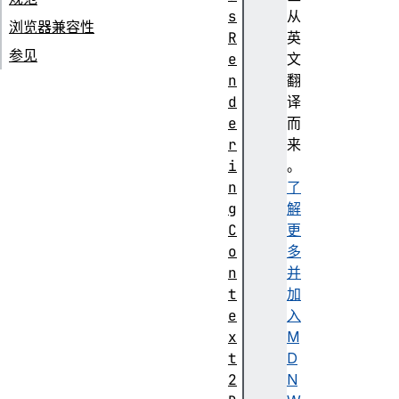
s
从
浏览器兼容性
R
英
参见
e
文
n
翻
d
译
e
而
r
来
i
。
n
了
g
解
C
更
o
多
n
并
t
加
e
入
x
M
t
D
2
N