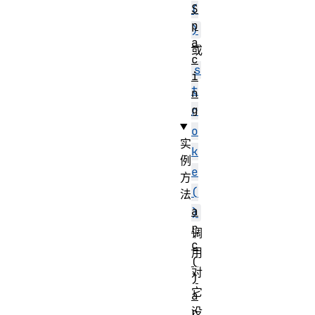
S
(
p
)
a
或
c
s
i
t
n
g
r
o
实
k
例
e
方
(
法
a
)
r
调
c
用
(
对
)
它
a
没
r