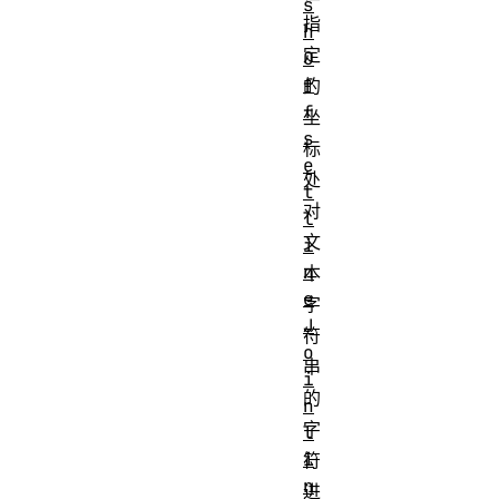
s
指
h
定
O
f
的
f
坐
s
标
e
处
t
对
l
文
i
n
本
e
字
J
符
o
串
i
的
n
字
l
i
符
n
进