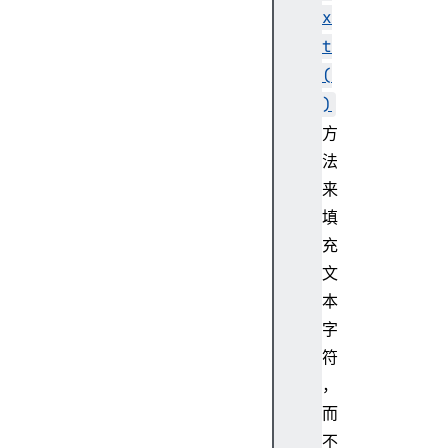
z
x
i
t
e
(
r
C
)
u
方
r
法
v
来
e
填
T
o
充
(
文
)
本
c
字
l
符
e
，
a
r
而
R
不