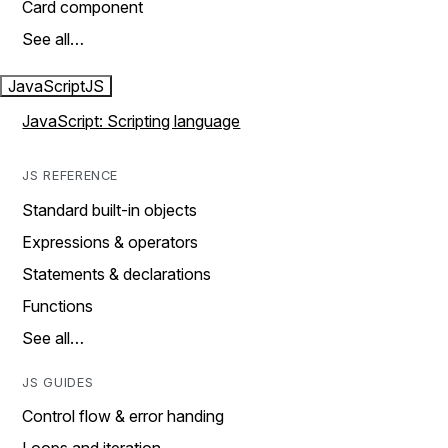
Card component
See all…
JavaScript
JS
JavaScript: Scripting language
JS REFERENCE
Standard built-in objects
Expressions & operators
Statements & declarations
Functions
See all…
JS GUIDES
Control flow & error handing