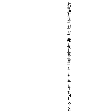
e
行
W
描
i
边
d
（
t
h
即
m
绘
i
制
t
轮
e
廓
r
）
L
i
。
m
一
i
个
t
可
s
选
h
的
a