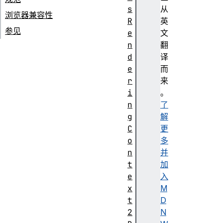
s
从
浏览器兼容性
R
英
参见
e
文
n
翻
d
译
e
而
r
来
i
。
n
了
g
解
C
更
o
多
n
并
t
加
e
入
x
M
t
D
2
N