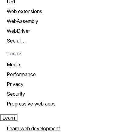
URI
Web extensions
WebAssembly
WebDriver
See all…
TOPICS
Media
Performance
Privacy
Security
Progressive web apps
Learn
Learn web development