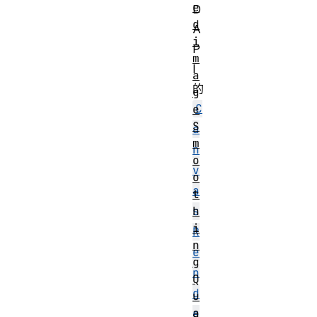
e
D
d
A
i
P
m
I
a
的
g
C
e
S
a
m
n
o
v
o
a
t
h
s
i
R
n
e
g
n
Q
d
u
a
e