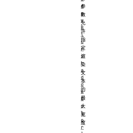
d
参
o
数
w
允
B
许
l
指
u
定
r
s
渲
h
染
a
文
d
本
o
的
w
最
C
o
大
l
宽
o
度
r
，