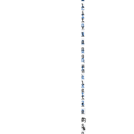
l
r
i
i
t
n
y
g
l
a
C
n
o
g
n
t
e
l
x
e
t
t
2
t
e
D
r
的
S
s
p