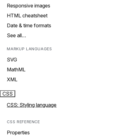
Responsive images
HTML cheatsheet
Date & time formats
See all…
MARKUP LANGUAGES
SVG
MathML
XML
CSS
CSS: Styling language
CSS REFERENCE
Properties