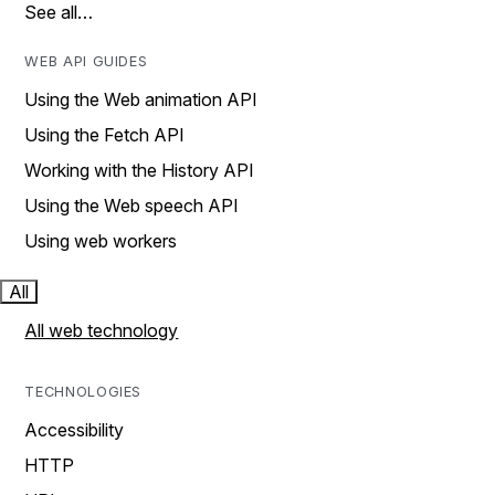
See all…
WEB API GUIDES
Using the Web animation API
Using the Fetch API
Working with the History API
Using the Web speech API
Using web workers
All
All web technology
TECHNOLOGIES
Accessibility
HTTP