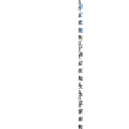
s
用
h
户
a
d
代
o
理
w
可
O
以
f
通
f
过
s
e
压
t
缩
X
文
s
本
h
或
a
使
d
o
用
w
较