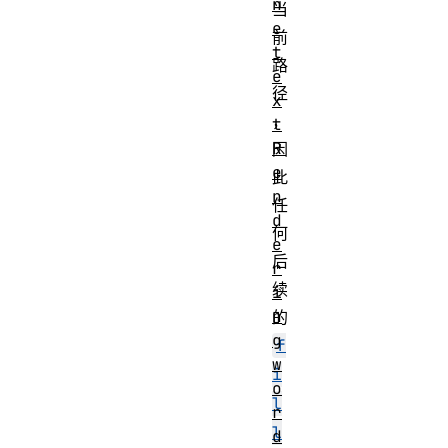
n
当
e
前
t
路
e
径
x
，
t
R
因
e
此
n
任
d
何
e
后
r
续
i
n
的
g
f
w
i
o
l
r
l
d