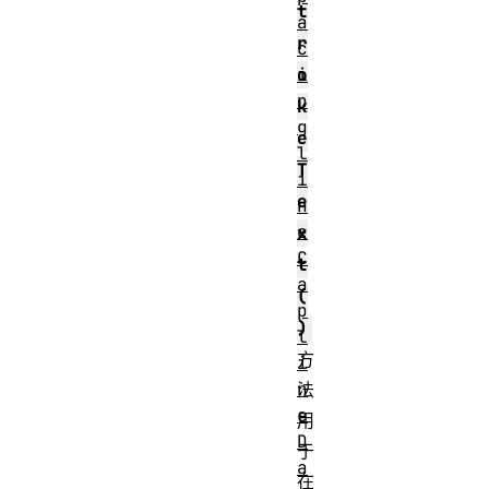
t
a
r
c
i
o
n
k
g
e
l
T
i
e
n
e
x
C
t
a
(
p
)
l
方
i
n
法
e
用
D
于
a
在