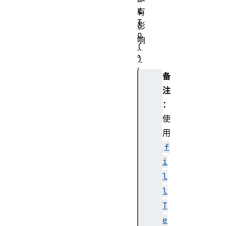
c
有
T
影
o
响
(
。
)
b
备
e
注
g
：
i
使
n
P
用
a
f
t
i
h
l
(
l
)
b
T
e
e