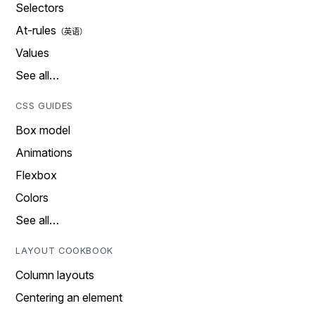
Selectors
At-rules
Values
See all…
CSS GUIDES
Box model
Animations
Flexbox
Colors
See all…
LAYOUT COOKBOOK
Column layouts
Centering an element