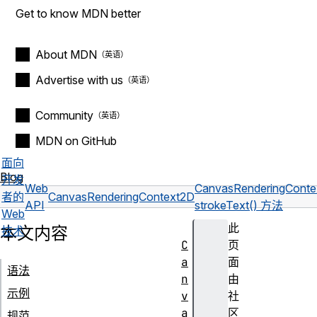
Get to know MDN better
About MDN
Advertise with us
Community
MDN on GitHub
面向
Blog
开发
Web
CanvasRenderingCont
者的
CanvasRenderingContext2D
API
strokeText() 方法
Web
此
本文内容
技术
C
页
a
面
语法
n
由
示例
v
社
a
区
规范