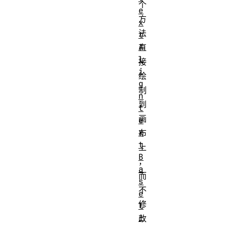
个
e
方
x
法
t
A
直
l
接
i
绘
g
制
n
到
t
画
e
x
布
t
上
B
，
a
而
s
不
e
修
l
i
改