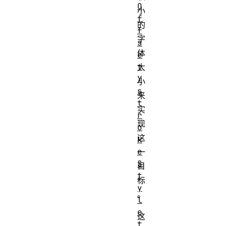
O
小
f
的
f
字
s
体
e
t
大
Y
小
s
来
t
实
r
现
o
这
k
e
一
S
目
t
标
y
。
l
e
这
t