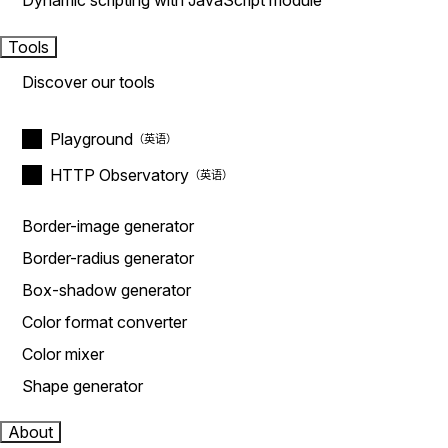
Dynamic scripting with JavaScript module
Tools
Discover our tools
Playground
HTTP Observatory
Border-image generator
Border-radius generator
Box-shadow generator
Color format converter
Color mixer
Shape generator
About