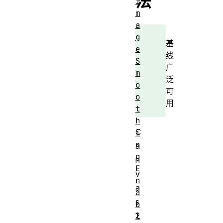
法
i
m
a
g
基
e
线
S
广
m
泛
o
可
o
用
t
h
C
i
n
a
g
n
E
v
n
a
a
s
b
2
l