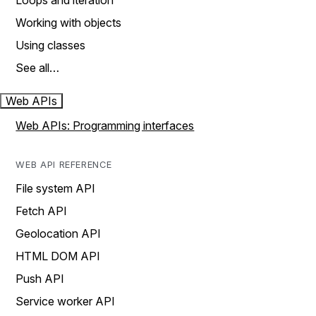
Loops and iteration
Working with objects
Using classes
See all…
Web APIs
Web APIs: Programming interfaces
WEB API REFERENCE
File system API
Fetch API
Geolocation API
HTML DOM API
Push API
Service worker API