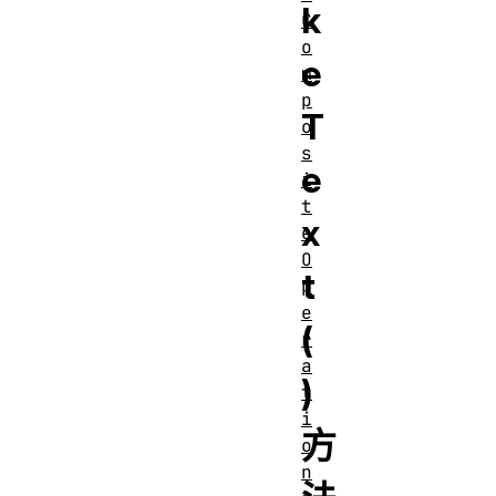
k
C
o
e
m
p
T
o
s
e
i
t
x
e
O
t
p
e
(
r
a
)
t
i
方
o
n