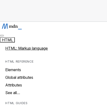
HTML
HTML: Markup language
HTML REFERENCE
Elements
Global attributes
Attributes
See all…
HTML GUIDES