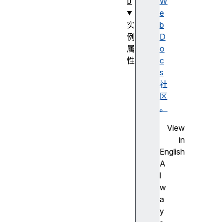
D
W
e
实
b
例
D
属
o
性
c
c
s
a
社
n
区
v
。
a
View
s
in
d
English
i
A
r
l
e
w
c
a
t
y
i