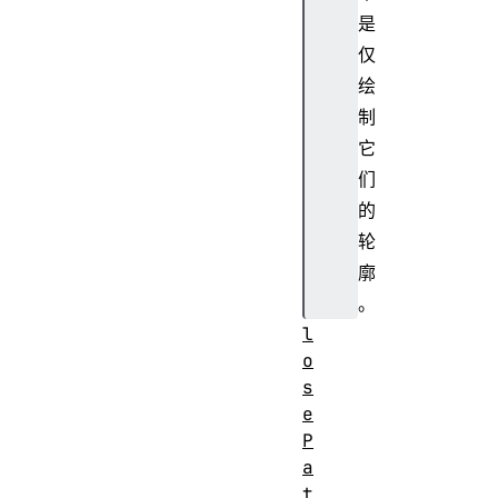
e
是
c
仅
t
绘
(
制
)
c
它
l
们
i
的
p
轮
(
廓
)
。
c
l
o
s
e
P
a
t