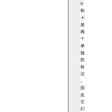
n
和
*
是
两
个
单
独
的
标
记
，
因
此
它
们