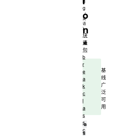
i
n
g
o
n
块
*
语
句
b
r
基
e
线
a
广
k
泛
c
可
l
用
a
s
s
a
c
s