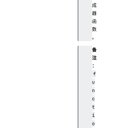
成
器
函
数
。
备
注
：
f
u
n
c
t
i
o