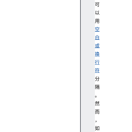
可
以
用
空
白
或
换
行
符
分
隔
。
然
而
，
如