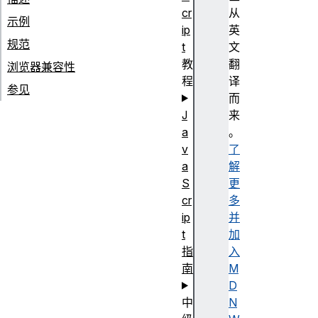
cr
从
示例
ip
英
规范
t
文
教
翻
浏览器兼容性
程
译
参见
而
J
来
a
。
v
了
a
解
S
更
cr
多
ip
并
t
加
指
入
南
M
D
中
N