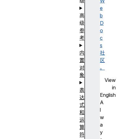
级
W
e
高
b
级
D
参
o
考
c
s
内
社
置
区
对
。
象
View
in
表
English
达
A
式
l
和
w
运
a
算
y
符