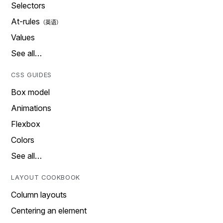
Selectors
At-rules
Values
See all…
CSS GUIDES
Box model
Animations
Flexbox
Colors
See all…
LAYOUT COOKBOOK
Column layouts
Centering an element