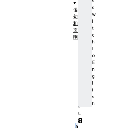
s
s
语
w
句
i
和
t
声
c
明
h
a
t
s
o
y
E
n
n
c
g
f
l
u
i
n
s
c
h
ti
o
a
n
a