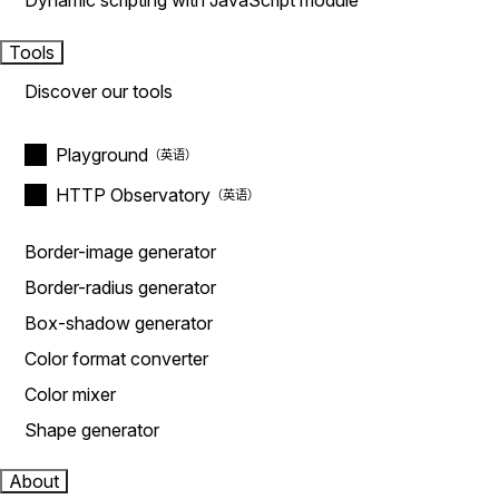
Dynamic scripting with JavaScript module
Tools
Discover our tools
Playground
HTTP Observatory
Border-image generator
Border-radius generator
Box-shadow generator
Color format converter
Color mixer
Shape generator
About