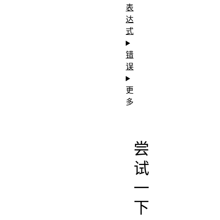
表
达
式
错
误
更
多
尝
试
一
下