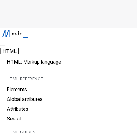
HTML
HTML: Markup language
HTML REFERENCE
Elements
Global attributes
Attributes
See all…
HTML GUIDES