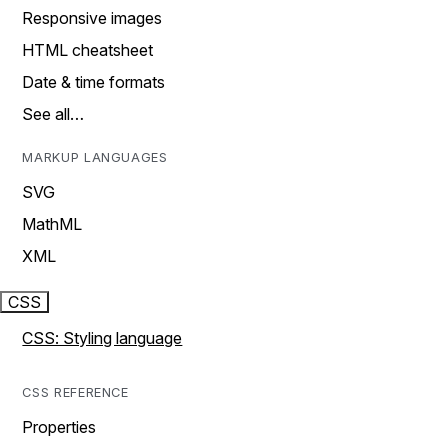
Responsive images
HTML cheatsheet
Date & time formats
See all…
MARKUP LANGUAGES
SVG
MathML
XML
CSS
CSS: Styling language
CSS REFERENCE
Properties