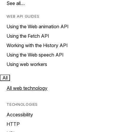
See all…
WEB API GUIDES
Using the Web animation API
Using the Fetch API
Working with the History API
Using the Web speech API
Using web workers
All
All web technology
TECHNOLOGIES
Accessibility
HTTP