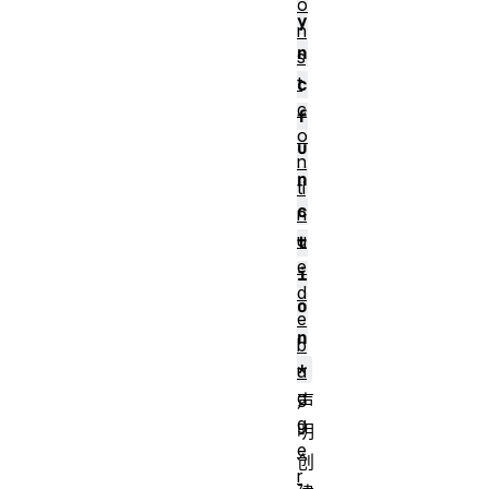
o
y
n
n
s
t
c
c
f
o
u
n
n
ti
c
n
u
t
e
i
d
o
e
n
b
*
u
g
声
g
明
e
创
r