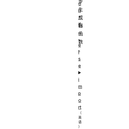
步
o
生
n
*
成
if
器
..
函
.
数
e
。
l
s
e
i
m
p
o
rt