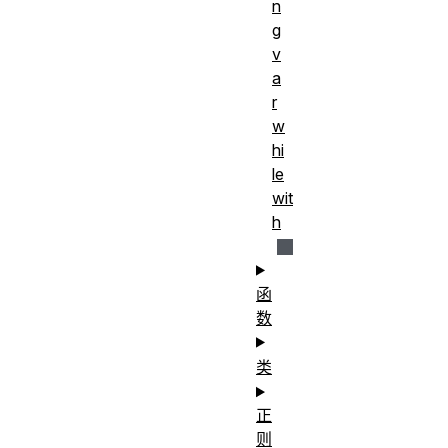
n
g
v
a
r
w
hi
le
wit
h
函
数
类
正
则