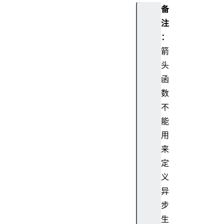
备
注
：
箭
头
函
数
不
能
用
来
定
义
异
步
生