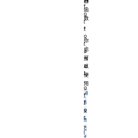
器
f
函
o
数
r
。
f
o
你
r
也
a
可
w
ai
以
t..
使
.
用
o
a
f
s
f
o
y
r.
n
..
c
i
f