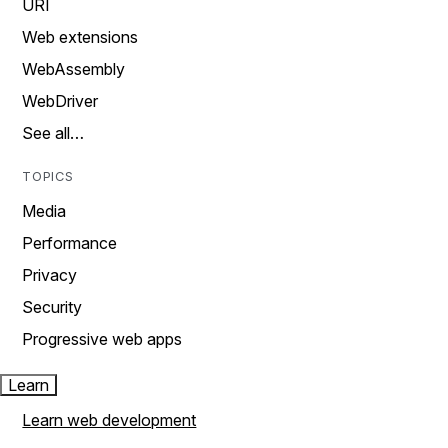
URI
Web extensions
WebAssembly
WebDriver
See all…
TOPICS
Media
Performance
Privacy
Security
Progressive web apps
Learn
Learn web development