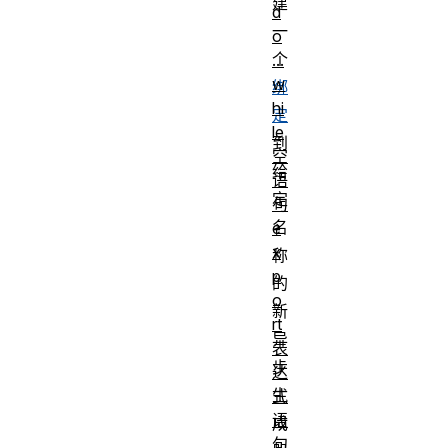
建
d
一
o
个
...
w
绑
hi
定
le
到
空
给
语
定
句
名
e
x
称
p
的
o
新
rt
异
表
步
达
生
式
语
成
句