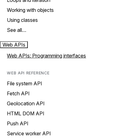
Loops and iteration
Working with objects
Using classes
See all…
Web APIs
Web APIs: Programming interfaces
WEB API REFERENCE
File system API
Fetch API
Geolocation API
HTML DOM API
Push API
Service worker API