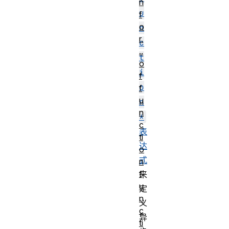
n
u
f
o
n
r.
c
..
t
o
i
f
o
f
u
n
n
*
c
表
ti
达
o
式
n
f
来
u
定
n
义
c
异
ti