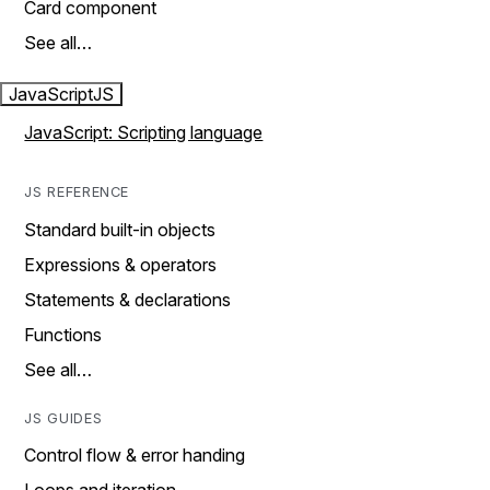
Card component
See all…
JavaScript
JS
JavaScript: Scripting language
JS REFERENCE
Standard built-in objects
Expressions & operators
Statements & declarations
Functions
See all…
JS GUIDES
Control flow & error handing