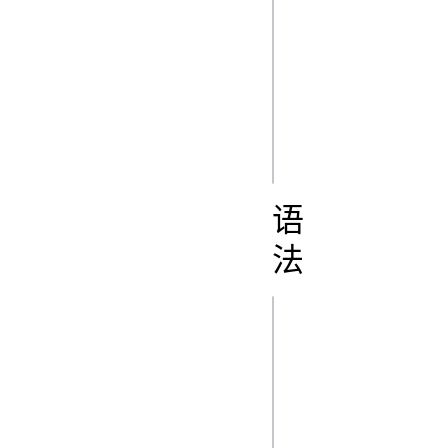
  console.log(str);

}

generate();

// Expected output
语
法
js
async 
function* 
name(param0) 
{
