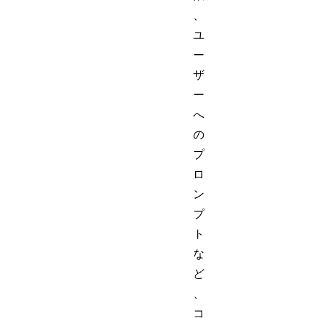
、
ユ
ー
ザ
ー
へ
の
プ
ロ
ン
プ
ト
な
ど
、
コ