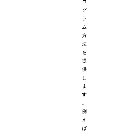
ロ
グ
ラ
ム
方
法
を
提
供
し
ま
す
。
例
え
ば