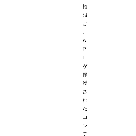
権
限
は
、
A
P
I
が
保
護
さ
れ
た
コ
ン
テ