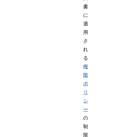
書
に
適
用
さ
れ
る
権
限
ポ
リ
シ
ー
の
制
限