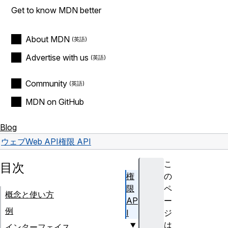
Get to know MDN better
About MDN
Advertise with us
Community
MDN on GitHub
Blog
ウェブ
Web API
権限 API
こ
目次
権
の
限
ペ
概念と使い方
AP
ー
例
I
ジ
は
インターフェイス