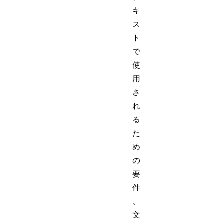
キ
ス
ト
で
使
用
さ
れ
る
た
め
の
要
件
、
文