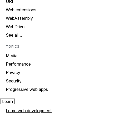
URI
Web extensions
WebAssembly
WebDriver
See all…
TOPICS
Media
Performance
Privacy
Security
Progressive web apps
Learn
Learn web development