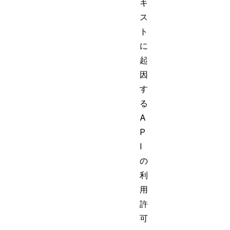
キ
ス
ト
に
起
因
す
る
A
P
I
の
利
用
許
可