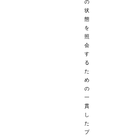
の
状
態
を
照
会
す
る
た
め
の
一
貫
し
た
プ