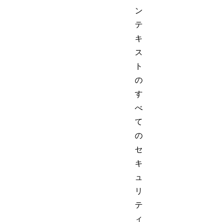
ン
テ
キ
ス
ト
の
す
べ
て
の
セ
キ
ュ
リ
テ
ィ