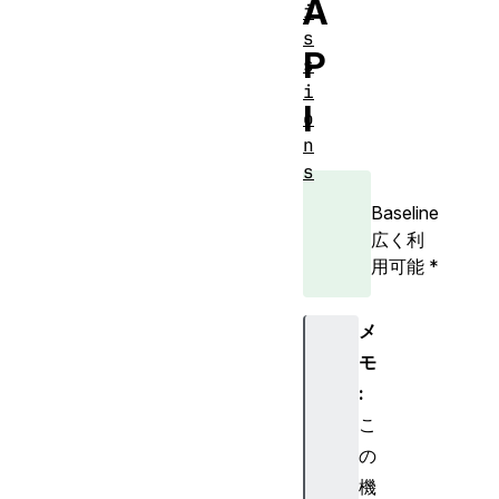
A
i
s
P
s
i
I
o
n
s
Baseline
広く利
用可能
*
メ
モ
:
こ
の
機