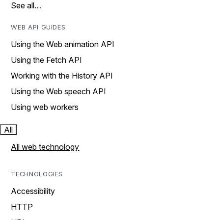
See all…
WEB API GUIDES
Using the Web animation API
Using the Fetch API
Working with the History API
Using the Web speech API
Using web workers
All
All web technology
TECHNOLOGIES
Accessibility
HTTP