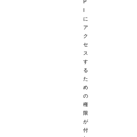
P
I
に
ア
ク
セ
ス
す
る
た
め
の
権
限
が
付