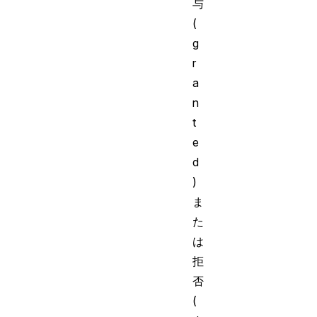
与
(
g
r
a
n
t
e
d
)
ま
た
は
拒
否
(