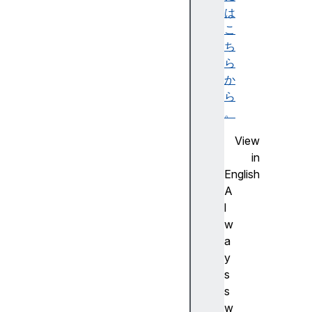
g
は
a
こ
t
ち
o
ら
r
か
.
ら
p
。
e
View
r
in
m
English
i
A
s
l
s
w
i
a
o
y
n
s
s
s
W
w