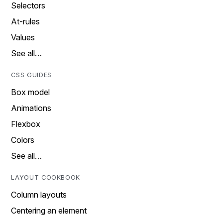
Selectors
At-rules
Values
See all…
CSS GUIDES
Box model
Animations
Flexbox
Colors
See all…
LAYOUT COOKBOOK
Column layouts
Centering an element