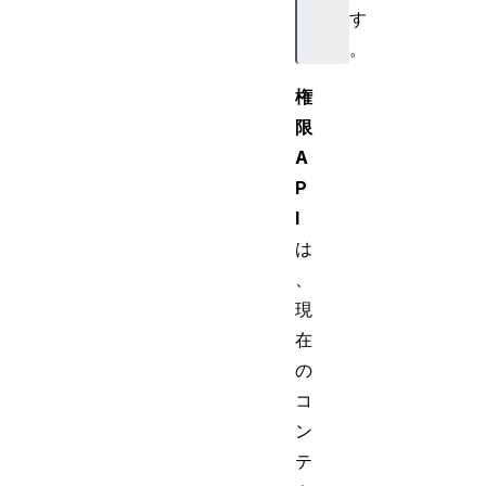
す
。
権
限
A
P
I
は
、
現
在
の
コ
ン
テ