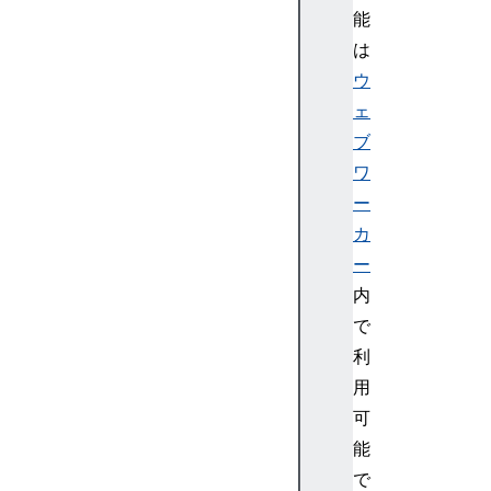
能
は
ウ
ェ
ブ
ワ
ー
カ
ー
内
で
利
用
可
能
で