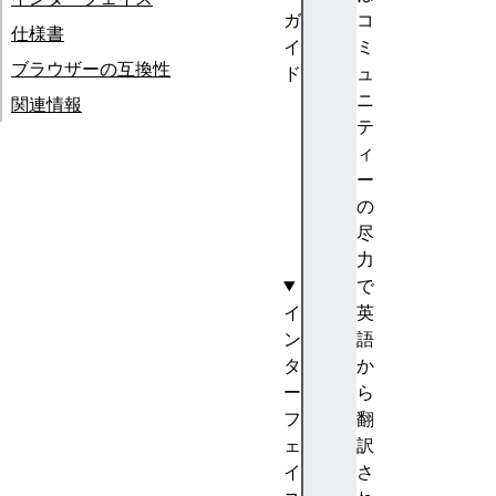
ガ
コ
仕様書
イ
ミ
ブラウザーの互換性
ド
ュ
権
ニ
関連情報
限
テ
A
ィ
PI
ー
の
の
使
尽
用
力
で
イ
英
ン
語
タ
か
ー
ら
フ
翻
ェ
訳
イ
さ