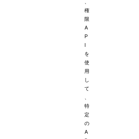
、
権
限
A
P
I
を
使
用
し
て
、
特
定
の
A