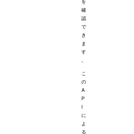
を
確
認
で
き
ま
す
。
こ
の
A
P
I
に
よ
る