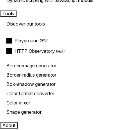
Dynamic scripting with JavaScript module
Tools
Discover our tools
Playground
HTTP Observatory
Border-image generator
Border-radius generator
Box-shadow generator
Color format converter
Color mixer
Shape generator
About