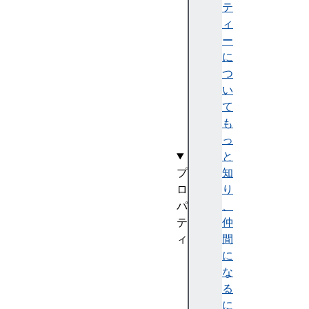
i
テ
o
ィ
n
ー
S
に
t
つ
a
い
t
て
u
も
s
っ
と
プ
知
ロ
り
パ
、
テ
仲
ィ
間
N
に
a
な
v
る
i
に