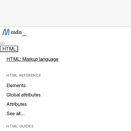
HTML
HTML: Markup language
HTML REFERENCE
Elements
Global attributes
Attributes
See all…
HTML GUIDES