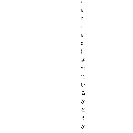
d
e
n
i
e
d
)
さ
れ
て
い
る
か
ど
う
か