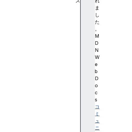
ス
れ
P
ま
e
し
r
た
m
。
i
M
s
D
s
N
i
W
o
e
n
b
s
D
P
o
e
c
r
s
m
コ
i
ミ
s
ュ
s
ニ