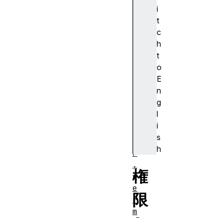
o
i
r
t
k
c
e
h
r
t
N
o
a
E
v
n
i
g
g
l
a
i
t
s
o
h
r
.
権
p
e
限
r
m