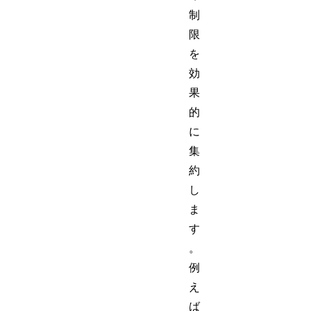
制
限
を
効
果
的
に
集
約
し
ま
す
。
例
え
ば