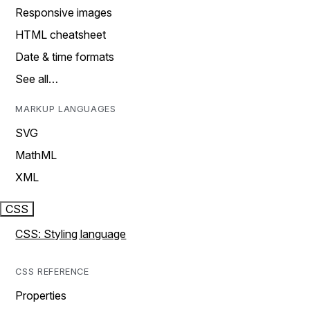
Responsive images
HTML cheatsheet
Date & time formats
See all…
MARKUP LANGUAGES
SVG
MathML
XML
CSS
CSS: Styling language
CSS REFERENCE
Properties