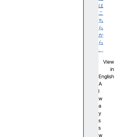
t
は
A
こ
PI
ち
群
ら
の
か
ブ
ら
ラ
。
ウ
View
ザ
in
ー
English
の
A
互
l
換
w
性
a
a
y
c
s
ti
s
o
w