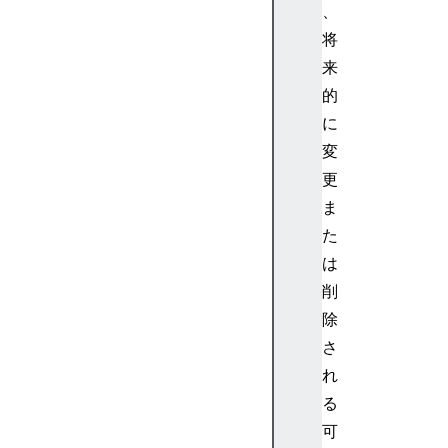
i
、
s
将
t
来
o
的
r
に
y
i1
変
8
更
n
ま
i
た
d
は
e
削
n
ti
除
t
さ
y
れ
i
る
d
可
l