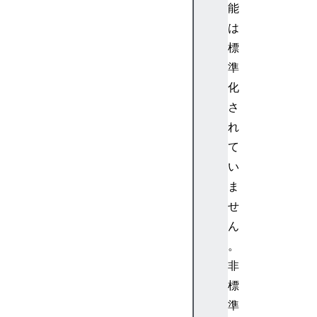
能
o
a
は
d
標
s
準
e
化
v
さ
e
れ
n
t
て
s
い
e
ま
x
せ
t
ん
e
。
n
s
非
i
標
o
準
n