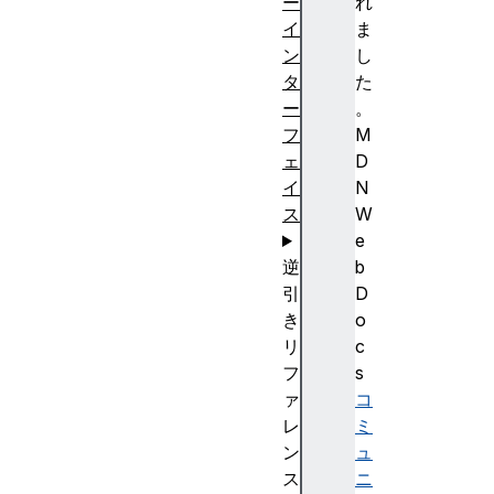
ー
れ
イ
ま
ン
し
タ
た
ー
。
フ
M
ェ
D
イ
N
ス
W
e
逆
b
引
D
き
o
リ
c
フ
s
ァ
コ
レ
ミ
ン
ュ
ス
ニ