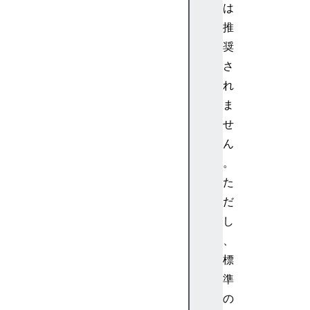
は
fi
推
c
奨
a
ti
さ
o
れ
n
ま
s
せ
o
ん
m
。
ni
b
た
o
だ
x
し
p
、
a
標
g
準
e
A
の