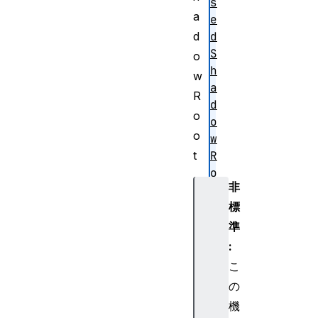
s
a
e
d
d
S
o
h
w
a
R
d
o
o
o
w
t
R
o
非
o
標
t
(
準
)
:
d
こ
o
の
w
機
nl