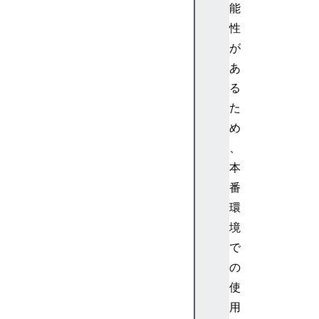
能
e
m
性
a
が
n
あ
a
る
g
た
e
め
m
e
、
n
本
t
番
m
環
e
境
n
で
u
s
の
n
使
o
用
ti