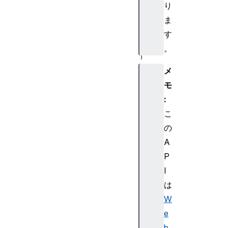
り
fi
ま
x
す
。
メ
r
u
モ
n
:
ti
こ
m
の
e
A
s
P
cr
ip
I
ti
は
n
W
g
e
b