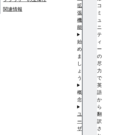
拡
コ
関連情報
張
ミ
機
ュ
能
ニ
テ
始
ィ
め
ー
ま
の
し
尽
ょ
力
う
で
英
概
語
念
か
ら
ユ
翻
ー
訳
ザ
さ