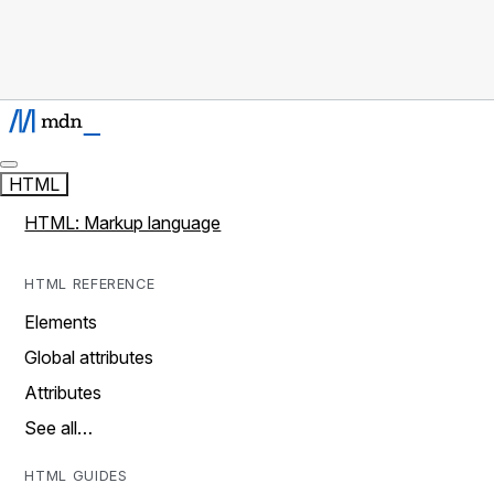
HTML
HTML: Markup language
HTML REFERENCE
Elements
Global attributes
Attributes
See all…
HTML GUIDES