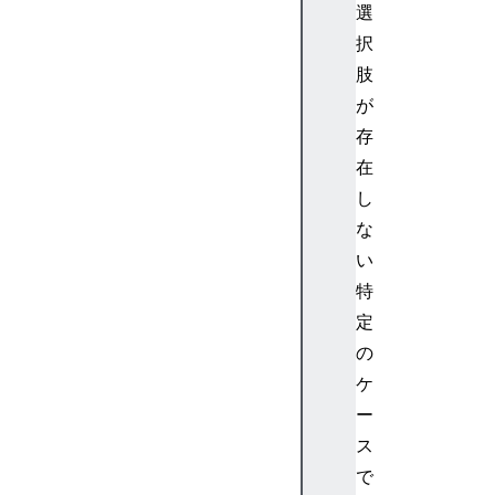
ct
選
io
択
n
肢
が
存
p
在
e
し
r
な
m
い
is
特
si
定
o
n
の
s
ケ
p
ー
k
ス
c
で
s