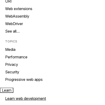
URI
Web extensions
WebAssembly
WebDriver
See all…
TOPICS
Media
Performance
Privacy
Security
Progressive web apps
Learn
Learn web development