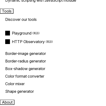
Dynamic scripting with JavaScript module
Tools
Discover our tools
Playground
HTTP Observatory
Border-image generator
Border-radius generator
Box-shadow generator
Color format converter
Color mixer
Shape generator
About