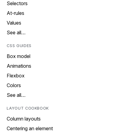
Selectors
At-rules
Values
See all…
CSS GUIDES
Box model
Animations
Flexbox
Colors
See all…
LAYOUT COOKBOOK
Column layouts
Centering an element