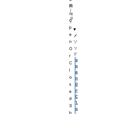
m
m
/
o
p
e
メ
n
ソ
ッ
O
ド
r
o
C
p
l
e
o
n
s
O
r
e
C
d
l
S
o
h