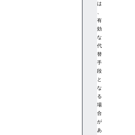
は
1
1
、
p
有
ri
効
v
な
a
代
c
替
y
p
手
r
段
o
と
x
な
y
る
p
場
u
bli
合
c
が
S
あ
uf