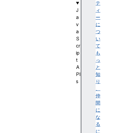
テ
J
ィ
a
ー
v
に
a
つ
S
い
cr
て
ip
も
t
っ
A
と
PI
知
s
り
J
、
a
仲
v
間
a
に
S
な
cr
る
ip
に