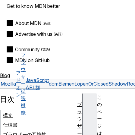
Get to know MDN better
About MDN
Advertise with us
Community
ブ
MDN on GitHub
ラ
ウ
ア
Blog
ザ
ド
JavaScript
Mozilla
ー
dom
Element.openOrClosedShadowRo
オ
API 群
拡
ン
こ
目次
張
ブ
の
機
ラ
ペ
能
構文
ウ
ー
仕様書
ザ
ジ
ー
は
ブラウザーの互換性