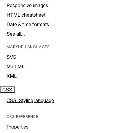
Responsive images
HTML cheatsheet
Date & time formats
See all…
MARKUP LANGUAGES
SVG
MathML
XML
CSS
CSS: Styling language
CSS REFERENCE
Properties