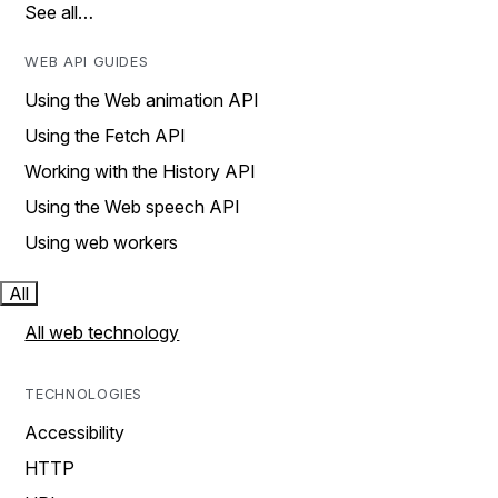
See all…
WEB API GUIDES
Using the Web animation API
Using the Fetch API
Working with the History API
Using the Web speech API
Using web workers
All
All web technology
TECHNOLOGIES
Accessibility
HTTP