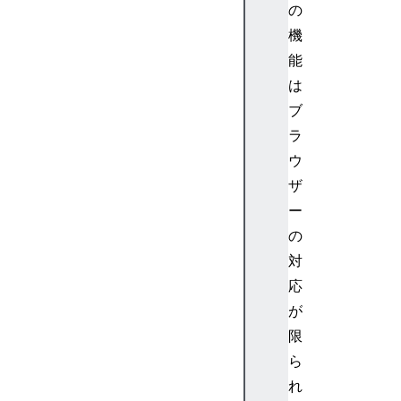
の
e
機
x
能
t
e
は
n
ブ
s
ラ
i
ウ
o
ザ
n
ー
T
y
の
p
対
e
応
s
が
fi
限
n
ら
d
h
れ